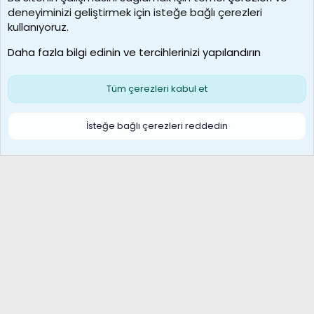
deneyiminizi geliştirmek için isteğe bağlı çerezleri
borabekirogluu
kullanıyoruz.
Son üye
Daha fazla bilgi edinin ve tercihlerinizi yapılandırın
Bize ulaşın
Şartlar ve kurallar
Gizlilik politikası
Çerezler
Yardım
Ana sayfa
R
Tüm çerezleri kabul et
S
S
Galatasaray Basketbol | GS Basket Taraftar Platformu
İsteğe bağlı çerezleri reddedin
®
Community platform by XenForo
© 2010-2026 XenForo Ltd.
XenForo Türkçe 🇹🇷 Destek Forumu –
XenWp.Com