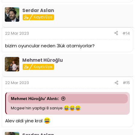
Serdar Aslan
Kayıtlı Üye
22 Mar 2023
#14
bizim oyuncular neden 3lük atamiyorlar?
Mehmet Hüroğlu
Kayıtlı Üye
22 Mar 2023
#15
Mehmet Hüroğlu' Alıntı:
Mcgee’nin yaptigi 8 saniye
Alev aldi yine kral