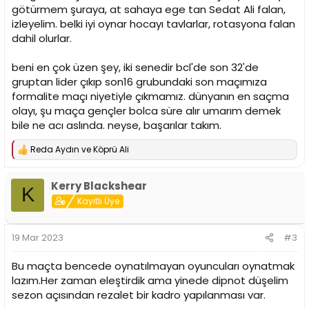
götürmem şuraya, at sahaya ege tan Sedat Ali falan,
izleyelim. belki iyi oynar hocayı tavlarlar, rotasyona falan
dahil olurlar.
beni en çok üzen şey, iki senedir bcl'de son 32'de
gruptan lider çıkıp son16 grubundaki son maçımıza
formalite maçı niyetiyle çıkmamız. dünyanın en saçma
olayı, şu maça gençler bolca süre alır umarım demek
bile ne acı aslında. neyse, başarılar takım.
Reda Aydın
ve
Köprü Ali
T
e
p
Kerry Blackshear
k
K
i
Kayıtlı Üye
l
e
r
19 Mar 2023
#3
:
Bu maçta bencede oynatılmayan oyuncuları oynatmak
lazım.Her zaman eleştirdik ama yinede dipnot düşelim
sezon açısından rezalet bir kadro yapılanması var.