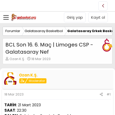
Giriş yap
Kayıt ol
Forumlar
Galatasaray Basketbol
Galatasaray Erkek Basket
BCL Son 16. 6. Maç | Limoges CSP -
Galatasaray Nef
K
B
Ozan K.Ş.
18 Mar 2023
o
a
n
ş
u
l
Ozan K.Ş.
y
a
Moderator
u
n
B
g
a
ı
18 Mar 2023
#1
ş
ç
l
t
TARİH
: 21 Mart 2023
a
a
t
r
SAAT
: 22:30
a
i