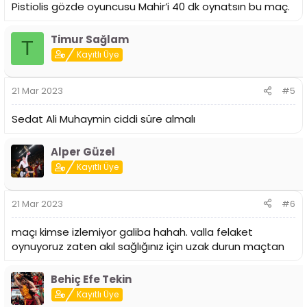
Pistiolis gözde oyuncusu Mahir’i 40 dk oynatsın bu maç.
Timur Sağlam
T
Kayıtlı Üye
21 Mar 2023
#5
Sedat Ali Muhaymin ciddi süre almalı
Alper Güzel
Kayıtlı Üye
21 Mar 2023
#6
maçı kimse izlemiyor galiba hahah. valla felaket
oynuyoruz zaten akıl sağlığınız için uzak durun maçtan
Behiç Efe Tekin
Kayıtlı Üye