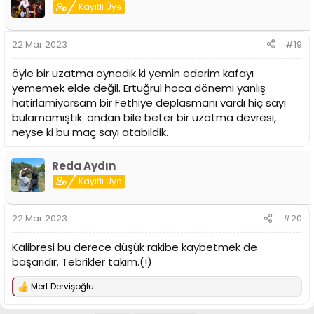
i
Kayıtlı Üye
l
e
r
22 Mar 2023
#19
:
öyle bir uzatma oynadık ki yemin ederim kafayı
yememek elde değil. Ertuğrul hoca dönemi yanlış
hatirlamiyorsam bir Fethiye deplasmanı vardı hiç sayı
bulamamıştık. ondan bile beter bir uzatma devresi,
neyse ki bu maç sayı atabildik.
Reda Aydın
Kayıtlı Üye
22 Mar 2023
#20
Kalibresi bu derece düşük rakibe kaybetmek de
başarıdır. Tebrikler takım.(!)
Mert Dervişoğlu
T
e
p