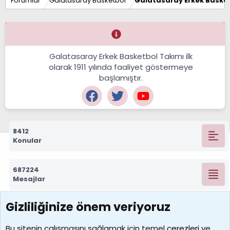
Forumlar
Galatasaray Basketbol
Galatasaray Erkek Basket
Galatasaray Erkek Basketbol Takımı ilk
olarak 1911 yılında faaliyet göstermeye
başlamıştır.
8412
Konular
687224
Mesajlar
Gizliliğinize önem veriyoruz
7388
Kullanıcılar
Bu sitenin çalışmasını sağlamak için temel
çerezleri
ve