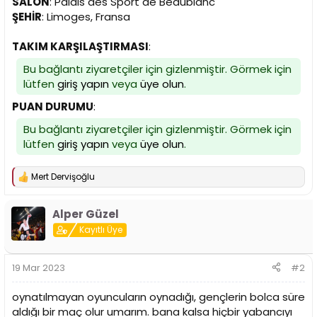
SALON
: Palais des Sport de Beaublanc
n
h
ŞEHİR
: Limoges, Fransa
i
TAKIM KARŞILAŞTIRMASI
:
Bu bağlantı ziyaretçiler için gizlenmiştir. Görmek için
lütfen
giriş yapın
veya
üye olun
.
PUAN DURUMU
:
Bu bağlantı ziyaretçiler için gizlenmiştir. Görmek için
lütfen
giriş yapın
veya
üye olun
.
Mert Dervişoğlu
T
e
p
Alper Güzel
k
i
Kayıtlı Üye
l
e
r
19 Mar 2023
#2
:
oynatılmayan oyuncuların oynadığı, gençlerin bolca süre
aldığı bir maç olur umarım. bana kalsa hiçbir yabancıyı