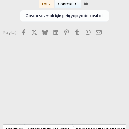
Son
1 of 2
Sonraki
k
i
l
Cevap yazmak için giriş yap yada kayıt ol.
e
r
:
Facebook
X (Twitter)
Bluesky
LinkedIn
Pinterest
Tumblr
WhatsApp
E-posta
Paylaş: