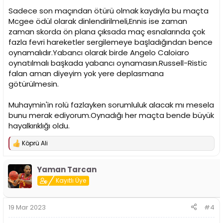
Sadece son maçından ötürü olmak kaydıyla bu maçta
Mcgee ödül olarak dinlendirilmeli,Ennis ise zaman
zaman skorda ön plana çıksada maç esnalarında çok
fazla fevri hareketler sergilemeye başladığından bence
oynamalıdır.Yabancı olarak birde Angelo Caloiaro
oynatılmalı başkada yabancı oynamasın.Russell-Ristic
falan aman diyeyim yok yere deplasmana
götürülmesin.
Muhaymin'in rolü fazlayken sorumluluk alacak mı mesela
bunu merak ediyorum.Oynadığı her maçta bende büyük
hayalkırıklığı oldu.
Köprü Ali
T
e
p
Yaman Tarcan
k
i
Kayıtlı Üye
l
e
r
19 Mar 2023
#4
: