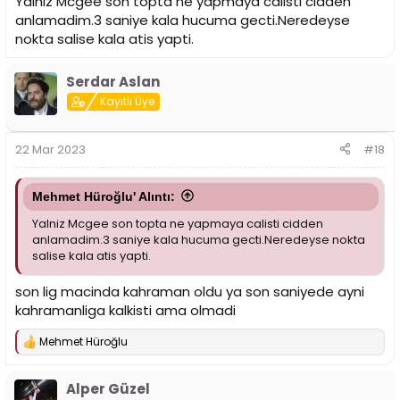
Yalniz Mcgee son topta ne yapmaya calisti cidden
anlamadim.3 saniye kala hucuma gecti.Neredeyse
nokta salise kala atis yapti.
Serdar Aslan
Kayıtlı Üye
22 Mar 2023
#18
Mehmet Hüroğlu' Alıntı:
Yalniz Mcgee son topta ne yapmaya calisti cidden
anlamadim.3 saniye kala hucuma gecti.Neredeyse nokta
salise kala atis yapti.
son lig macinda kahraman oldu ya son saniyede ayni
kahramanliga kalkisti ama olmadi
Mehmet Hüroğlu
T
e
p
Alper Güzel
k