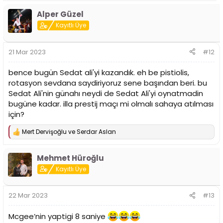
Alper Güzel
Kayıtlı Üye
21 Mar 2023
#12
bence bugün Sedat ali'yi kazandık. eh be pistiolis,
rotasyon sevdana saydiriyoruz sene başından beri. bu
Sedat Ali'nin günahı neydi de Sedat Ali'yi oynatmadin
bugüne kadar. illa prestij maçı mi olmalı sahaya atılması
için?
Mert Dervişoğlu
ve
Serdar Aslan
T
e
p
Mehmet Hüroğlu
k
i
Kayıtlı Üye
l
e
r
22 Mar 2023
#13
:
Mcgee’nin yaptigi 8 saniye