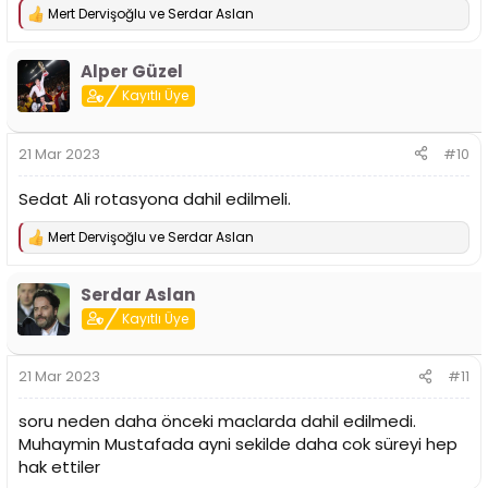
Mert Dervişoğlu
ve
Serdar Aslan
T
e
p
Alper Güzel
k
i
Kayıtlı Üye
l
e
r
21 Mar 2023
#10
:
Sedat Ali rotasyona dahil edilmeli.
Mert Dervişoğlu
ve
Serdar Aslan
T
e
p
Serdar Aslan
k
i
Kayıtlı Üye
l
e
r
21 Mar 2023
#11
:
soru neden daha önceki maclarda dahil edilmedi.
Muhaymin Mustafada ayni sekilde daha cok süreyi hep
hak ettiler