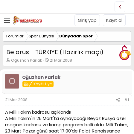
Giriş yap
Kayıt ol
Forumlar
Spor Dünyası
Dünyadan Spor
Belarus - TÜRKIYE (Hazırlık maçı)
K
B
Oğuzhan Parlak
21 Mar 2008
o
a
n
ş
u
l
Oğuzhan Parlak
O
y
a
Kayıtlı Üye
u
n
B
g
a
ı
21 Mar 2008
#1
ş
ç
l
t
A Milli Takım kadrosu açıklandı!
a
a
A Milli Takım'ın 26 Mart'ta oynayacağı Beyaz Rusya özel
t
r
maçının kadrosu ve kamp programı belli oldu. Milli Takım,
a
i
n
h
23 Mart Pazar günü saat 17.00'de Polat Renaissance