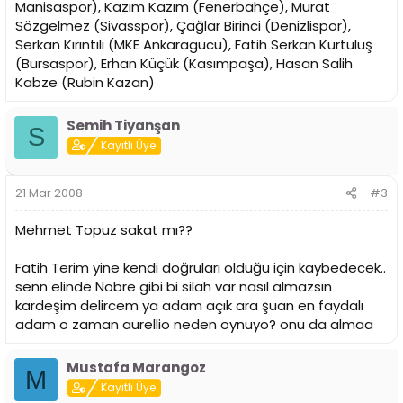
Manisaspor), Kazım Kazım (Fenerbahçe), Murat
Sözgelmez (Sivasspor), Çağlar Birinci (Denizlispor),
Serkan Kırıntılı (MKE Ankaragücü), Fatih Serkan Kurtuluş
(Bursaspor), Erhan Küçük (Kasımpaşa), Hasan Salih
Kabze (Rubin Kazan)
Semih Tiyanşan
S
Kayıtlı Üye
21 Mar 2008
#3
Mehmet Topuz sakat mı??
Fatih Terim yine kendi doğruları olduğu için kaybedecek..
senn elinde Nobre gibi bi silah var nasıl almazsın
kardeşim delircem ya adam açık ara şuan en faydalı
adam o zaman aurellio neden oynuyo? onu da almaa
Mustafa Marangoz
M
Kayıtlı Üye