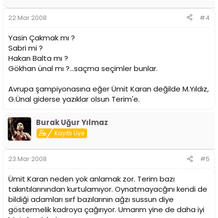
22 Mar 2008
#4
Yasin Çakmak mı ?
Sabri mi ?
Hakan Balta mı ?
Gökhan ünal mı ?...saçma seçimler bunlar.
Avrupa şampiyonasına eğer Ümit Karan değilde M.Yıldız,
G.Ünal giderse yazıklar olsun Terim'e.
Burak Uğur Yılmaz
Kayıtlı Üye
23 Mar 2008
#5
Ümit Karan neden yok anlamak zor. Terim bazı
takıntılarınından kurtulamıyor. Oynatmayacğını kendi de
bildiği adamları sırf bazılarının ağzı sussun diye
göstermelik kadroya çağırıyor. Umarım yine de daha iyi