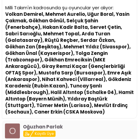
Milli Takım'ın kadrosunda şu oyuncular yer alıyor:
Volkan Demirel, Mehmet Aurelio, Uğur Boral, Yasin
Çakmak, Gökhan Gönül, Selçuk Şahin
(Fenerbahçe), Hakan Kadir Balta, Servet Çetin,
Sabri Sarıoğlu, Mehmet Topal, Arda Turan
(Galatasaray), Rüştü Reçber, Serdar Özkan,
Gökhan Zan (Beşiktaş), Mehmet Yıldız (Sivasspor),
Gökhan Ünal (Kayserispor), Tolga Zengin
(Trabzonspor), Gökhan Emreciksin (MKE
Ankaragücü), Giray Remzi Kaçar (Gençlerbirliği
OFTAŞ Spor), Mustafa Sarp (Bursaspor), Emre Aşık
(Ankaraspor), Nihat Kahveci (Villarreal), Gökdeniz
Karadeniz (Rubin Kazan), Tuncay Şanlı
(Middlesbrough), Halil Altıntop (Schalke 04), Hamit
Altıntop (Bayern Münih), Yıldıray Baştürk
(Stuttgart), Tümer Metin (Larissa), Mevlüt Erdinç
(Sochaux), Caner Erkin (CSKA Moskova)
Oğuzhan Parlak
O
Kayıtlı Üye