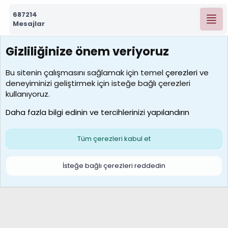
687214
Mesajlar
Gizliliğinize önem veriyoruz
7388
Kullanıcılar
Bu sitenin çalışmasını sağlamak için temel
çerezleri
ve
deneyiminizi geliştirmek için isteğe bağlı çerezleri
borabekirogluu
kullanıyoruz.
Son üye
Daha fazla bilgi edinin ve tercihlerinizi yapılandırın
Bize ulaşın
Şartlar ve kurallar
Gizlilik politikası
Çerezler
Yardım
Ana sayfa
R
Tüm çerezleri kabul et
S
S
Galatasaray Basketbol | GS Basket Taraftar Platformu
İsteğe bağlı çerezleri reddedin
®
Community platform by XenForo
© 2010-2026 XenForo Ltd.
XenForo Türkçe 🇹🇷 Destek Forumu –
XenWp.Com