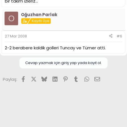
bir takım izleriz...
Oğuzhan Parlak
O
Kayıtlı Üye
27 Mar 2008
#6
2-2 berabere kaldik golleri Tuncay ve Tümer atti.
Cevap yazmak için giriş yap yada kayıt ol.
Facebook
X (Twitter)
Bluesky
LinkedIn
Pinterest
Tumblr
WhatsApp
E-posta
Paylaş: