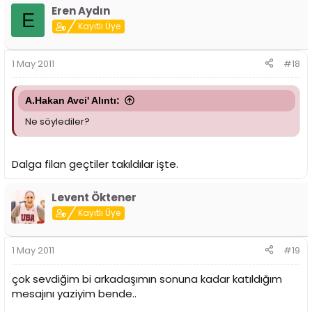
Eren Aydın
E
Kayıtlı Üye
1 May 2011
#18
A.Hakan Avci' Alıntı:
Ne söylediler?
Dalga filan geçtiler takıldılar işte.
Levent Öktener
Kayıtlı Üye
1 May 2011
#19
çok sevdiğim bi arkadaşımın sonuna kadar katıldığım
mesajını yaziyim bende..