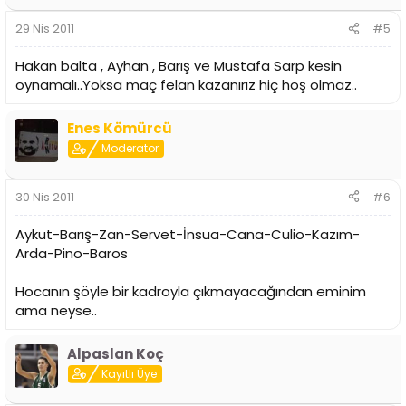
29 Nis 2011
#5
Hakan balta , Ayhan , Barış ve Mustafa Sarp kesin
oynamalı..Yoksa maç felan kazanırız hiç hoş olmaz..
Enes Kömürcü
Moderator
30 Nis 2011
#6
Aykut-Barış-Zan-Servet-İnsua-Cana-Culio-Kazım-
Arda-Pino-Baros
Hocanın şöyle bir kadroyla çıkmayacağından eminim
ama neyse..
Alpaslan Koç
Kayıtlı Üye