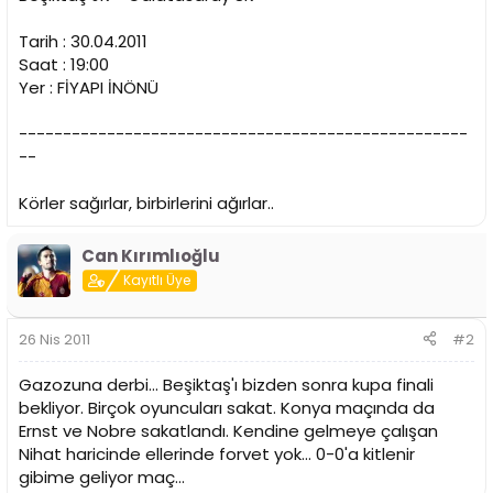
i
Tarih : 30.04.2011
Saat : 19:00
Yer : FİYAPI İNÖNÜ
---------------------------------------------------
--
Körler sağırlar, birbirlerini ağırlar..
Can Kırımlıoğlu
Kayıtlı Üye
26 Nis 2011
#2
Gazozuna derbi... Beşiktaş'ı bizden sonra kupa finali
bekliyor. Birçok oyuncuları sakat. Konya maçında da
Ernst ve Nobre sakatlandı. Kendine gelmeye çalışan
Nihat haricinde ellerinde forvet yok... 0-0'a kitlenir
gibime geliyor maç...