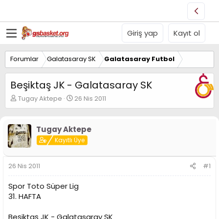
Giriş yap
Kayıt ol
Forumlar
Galatasaray SK
Galatasaray Futbol
Beşiktaş JK - Galatasaray SK
K
B
Tugay Aktepe
26 Nis 2011
o
a
n
ş
u
l
Tugay Aktepe
y
a
Kayıtlı Üye
u
n
B
g
a
ı
26 Nis 2011
#1
ş
ç
l
t
Spor Toto Süper Lig
a
a
t
r
31. HAFTA
a
i
n
h
Beşiktaş JK - Galatasaray SK