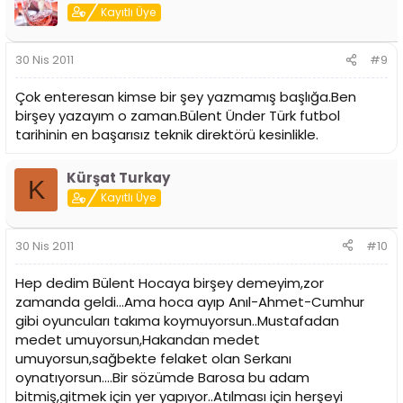
Kayıtlı Üye
30 Nis 2011
#9
Çok enteresan kimse bir şey yazmamış başlığa.Ben
birşey yazayım o zaman.Bülent Ünder Türk futbol
tarihinin en başarısız teknik direktörü kesinlikle.
Kürşat Turkay
K
Kayıtlı Üye
30 Nis 2011
#10
Hep dedim Bülent Hocaya birşey demeyim,zor
zamanda geldi...Ama hoca ayıp Anıl-Ahmet-Cumhur
gibi oyuncuları takıma koymuyorsun..Mustafadan
medet umuyorsun,Hakandan medet
umuyorsun,sağbekte felaket olan Serkanı
oynatıyorsun....Bir sözümde Barosa bu adam
bitmiş,gitmek için yer yapıyor..Atılması için herşeyi