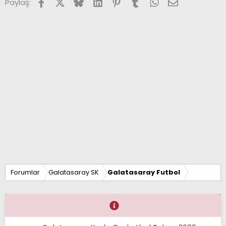
Facebook
X (Twitter)
Bluesky
LinkedIn
Pinterest
Tumblr
WhatsApp
E-posta
Paylaş:
Forumlar
Galatasaray SK
Galatasaray Futbol