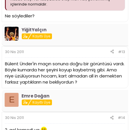
içlerinde normaldir.
Ne söylediler?
YiğitYalçın
Kayıtlı Üye
30 Nis 2011
#13
Bülent Ünder'in maçın sonuna doğru bir görüntüsü vardı.
Böyle kumarda her şeyini koyup kaybetmiş gibi. Ama
niye üzülüyorsun hocam, kart almadan all in demekten
farksız yaptıkların ne bekliyordun ?
Emre Doğan
E
Kayıtlı Üye
30 Nis 2011
#14
2. gol komedi ya