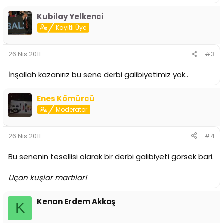
Kubilay Yelkenci
Kayıtlı Üye
26 Nis 2011
#3
İnşallah kazanırız bu sene derbi galibiyetimiz yok..
Enes Kömürcü
Moderator
26 Nis 2011
#4
Bu senenin tesellisi olarak bir derbi galibiyeti görsek bari.
Uçan kuşlar martılar!
Kenan Erdem Akkaş
K