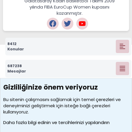
Galatasaray Kadın Basketbol Takımı 2009
yılında FIBA EuroCup Women kupasını
kazanmıştır.
8412
Konular
687238
Mesajlar
Gizliliğinize önem veriyoruz
7388
Kullanıcılar
Bu sitenin çalışmasını sağlamak için temel
çerezleri
ve
deneyiminizi geliştirmek için isteğe bağlı çerezleri
borabekirogluu
kullanıyoruz.
Son üye
Daha fazla bilgi edinin ve tercihlerinizi yapılandırın
Bize ulaşın
Şartlar ve kurallar
Gizlilik politikası