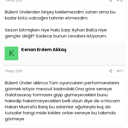
1 May 2011
#16
Bülent Ünderden birşey beklemezdim zaten ama bu
kadar kötü oalcağını tahmin etmezdim.
Sezon bitmişken niye hala Sarp Ayhan Balta niye
gençler değil? Sadece bunun cevabını istiyorum.
Kenan Erdem Akkaş
K
1 May 2011
#17
Bülent Ünder aklınca Tüm oyuncuların performanslarını
görmek istiyor mevcut kadrodaki.Ona göre seneye
Galatasaray formasını giyip giymeyecekleri bunu
hakedip haketmeyecekleri belli olsun diye de a Hocam
Hakan Mustafa Barış bu adamlar ağızlarıyla kuş da
tutsalar hangi mide kaldırır onları seneye bu takımda
görmeye