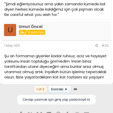
"Şimdi eğleniyosunuz ama yakın zamanda kümede kal
diyen herkes kümede kaldığımız için çok pişman olcak.
Be careful what you wish for."
Umut Öncel
U
Kayıtlı Üye
1 May 2011
#20
Şu an formamızı giyenler kadar ruhsuz, aciz ve haysiyet
yoksunu insan topluluğu görmedim. İnsan biraz
taraftardan utanır diyeceğim ama bunlar arsız olmuş
utanmaz olmuş artık. İnşallah bütün işleriniz tepetaklak
olsun. Bize yaşattırdıkların kat kat fazlasını siz yaşayın!
Son
1 of 2
Sonraki
Cevap yazmak için giriş yap yada kayıt ol.