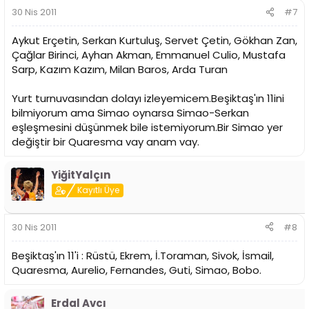
30 Nis 2011
#7
Aykut Erçetin, Serkan Kurtuluş, Servet Çetin, Gökhan Zan,
Çağlar Birinci, Ayhan Akman, Emmanuel Culio, Mustafa
Sarp, Kazım Kazım, Milan Baros, Arda Turan
Yurt turnuvasından dolayı izleyemicem.Beşiktaş'ın 11ini
bilmiyorum ama Simao oynarsa Simao-Serkan
eşleşmesini düşünmek bile istemiyorum.Bir Simao yer
değiştir bir Quaresma vay anam vay.
YiğitYalçın
Kayıtlı Üye
30 Nis 2011
#8
Beşiktaş'ın 11'i : Rüstü, Ekrem, İ.Toraman, Sivok, İsmail,
Quaresma, Aurelio, Fernandes, Guti, Simao, Bobo.
Erdal Avcı