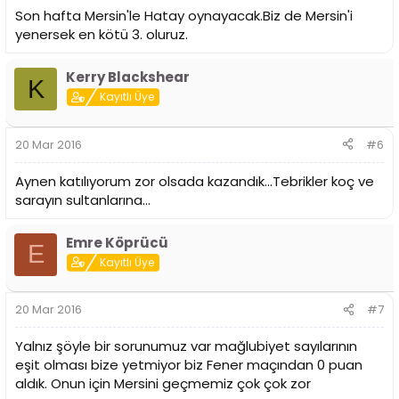
Son hafta Mersin'le Hatay oynayacak.Biz de Mersin'i
yenersek en kötü 3. oluruz.
Kerry Blackshear
K
Kayıtlı Üye
20 Mar 2016
#6
Aynen katılıyorum zor olsada kazandık...Tebrikler koç ve
sarayın sultanlarına...
Emre Köprücü
E
Kayıtlı Üye
20 Mar 2016
#7
Yalnız şöyle bir sorunumuz var mağlubiyet sayılarının
eşit olması bize yetmiyor biz Fener maçından 0 puan
aldık. Onun için Mersini geçmemiz çok çok zor