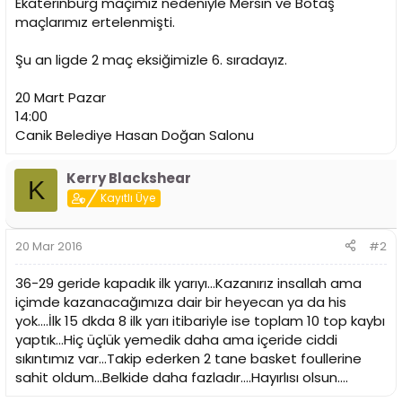
Ekaterinburg maçımız nedeniyle Mersin ve Botaş
t
r
maçlarımız ertelenmişti.
a
i
n
h
i
Şu an ligde 2 maç eksiğimizle 6. sıradayız.
20 Mart Pazar
14:00
Canik Belediye Hasan Doğan Salonu
Kerry Blackshear
K
Kayıtlı Üye
20 Mar 2016
#2
36-29 geride kapadık ilk yarıyı...Kazanırız insallah ama
içimde kazanacağımıza dair bir heyecan ya da his
yok....İlk 15 dkda 8 ilk yarı itibariyle ise toplam 10 top kaybı
yaptık...Hiç üçlük yemedik daha ama içeride ciddi
sıkıntımız var...Takip ederken 2 tane basket foullerine
sahit oldum...Belkide daha fazladır....Hayırlısı olsun....