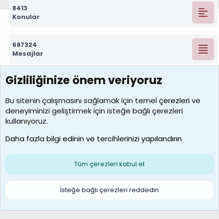
8413
Konular
687324
Mesajlar
Gizliliğinize önem veriyoruz
7390
Kullanıcılar
Bu sitenin çalışmasını sağlamak için temel
çerezleri
ve
deneyiminizi geliştirmek için isteğe bağlı çerezleri
MosesBrownHayranı
kullanıyoruz.
Son üye
Daha fazla bilgi edinin ve tercihlerinizi yapılandırın
Bize ulaşın
Şartlar ve kurallar
Gizlilik politikası
Çerezler
Yardım
Ana sayfa
R
Tüm çerezleri kabul et
S
S
Galatasaray Basketbol | GS Basket Taraftar Platformu
İsteğe bağlı çerezleri reddedin
®
Community platform by XenForo
© 2010-2026 XenForo Ltd.
XenForo Türkçe 🇹🇷 Destek Forumu –
XenWp.Com