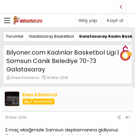
Giriş yap
Kayıt ol
Forumlar
Galatasaray Basketbol
Galatasaray Kadın Baske
Bilyoner.com Kadınlar Basketbol Ligi |
Samsun Canik Belediye 70-73
Galatasaray
K
B
Enes Kömürcü
19 Mar 2016
o
a
n
ş
u
l
Enes Kömürcü
y
a
Moderator
u
n
B
g
a
ı
19 Mar 2016
#1
ş
ç
l
t
2 maç eksiğimizle Samsun deplasmanına gidiyoruz.
a
a