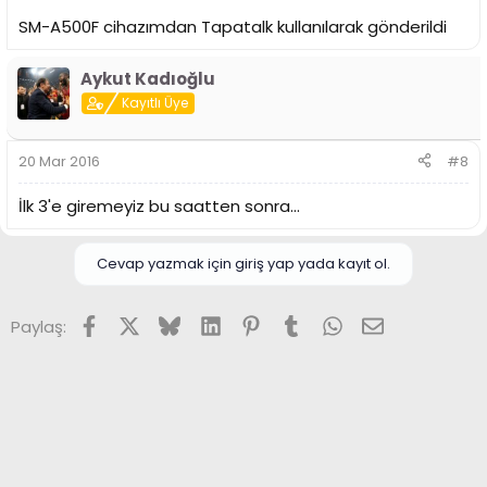
SM-A500F cihazımdan Tapatalk kullanılarak gönderildi
Aykut Kadıoğlu
Kayıtlı Üye
20 Mar 2016
#8
İlk 3'e giremeyiz bu saatten sonra...
Cevap yazmak için giriş yap yada kayıt ol.
Facebook
X (Twitter)
Bluesky
LinkedIn
Pinterest
Tumblr
WhatsApp
E-posta
Paylaş: