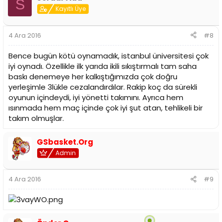
S
Kayıtlı Üye
4 Ara 2016
#8
Bence bugün kötü oynamadık, istanbul üniversitesi çok
iyi oynadı. Özellikle ilk yarıda ikili sıkıştırmalı tam saha
baskı denemeye her kalkıştığımızda çok doğru
yerleşimle 3lükle cezalandırdılar. Rakip koç da sürekli
oyunun içindeydi, iyi yönetti takımını. Ayrıca hem
ısınmada hem maç içinde çok iyi şut atan, tehlikeli bir
takım olmuşlar.
GSbasket.Org
Admin
4 Ara 2016
#9