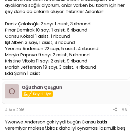
ayaklarına sağlık diyorum, onlar varken bu takım için her
şey daha da anlamlı oluyor. Tebrikler Aslanlar!
Deniz Çolakoğlu 2 sayı, 1 asist, 3 ribaund
Pınar Demirok 10 sayı, 1 asist, 6 ribaund
Cansu Köksal 1 asist, 1 ribaund
Işıl Alben 3 sayı, 1 asist, 3 ribaund
Yvonne Anderson 22 sayı, 5 asist, 4 ribaund
Maryia Papova 9 sayı, 2 asist, 5 ribaund
Kristine Vitola 11 sayı, 2 asist, 9 ribaund
Moriah Jefferson 19 sayı, 3 asist, 4 ribaund
Eda Şahin 1 asist
Oğuzhan Çoşgun
O
Kayıtlı Üye
4 Ara 2016
#6
Ywonwe Anderson çok iyiydi bugün.Cansu katkı
veremiyor malesef,biraz daha iyi oynaması lazım.İlk beş