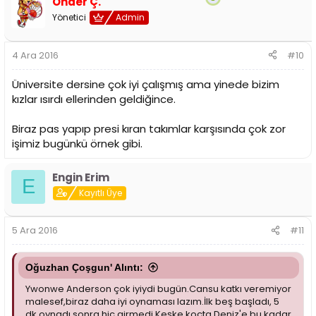
Önder Ç.
Yönetici
Admin
4 Ara 2016
#10
Üniversite dersine çok iyi çalışmış ama yinede bizim
kızlar ısırdı ellerinden geldiğince.
Biraz pas yapıp presi kıran takımlar karşısında çok zor
işimiz bugünkü örnek gibi.
Engin Erim
E
Kayıtlı Üye
5 Ara 2016
#11
Oğuzhan Çoşgun' Alıntı:
Ywonwe Anderson çok iyiydi bugün.Cansu katkı veremiyor
malesef,biraz daha iyi oynaması lazım.İlk beş başladı, 5
dk oynadı sonra hiç girmedi.Keşke koçta Deniz'e bu kadar