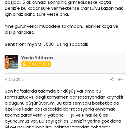
başladı, 5 dk oynadı sonra hiç girmedi.Keşke koçta
Deniz'e bu kadar süre vermektense Cansu'yu kazanmak
için biraz daha süre verse ona.
Yine gurur verici mücadele takımdan.Tebrikler koça ve
dişi piranalara.
Sent from my SM-J500F using Tapatalk
Yasin Yıldırım
Kayıtlı Üye
4 Ara 2016
#7
Son haftalarda takımda bir düşüş var ama bu
formsuzluk vs. değil tamamen dar rotasyondan kaynaklı
olduğunu düşünüyorum. Bu tarz tempolu basketbolda
özellikle kadın basketbolda dar rotasyonla oynamak
takıma zarar verir. 4 yabancı + Işıl ve Pınar ile 6 as
oyuncumuz var. Bu sayı çok az. Deniz'in yerine çok daha
iyi oyuncular alınabilirdi, takıma yarardan çok zarar