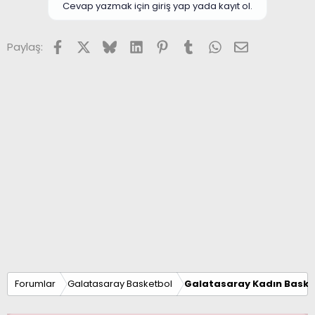
Cevap yazmak için giriş yap yada kayıt ol.
Facebook
X (Twitter)
Bluesky
LinkedIn
Pinterest
Tumblr
WhatsApp
E-posta
Paylaş:
Forumlar
Galatasaray Basketbol
Galatasaray Kadın Baske