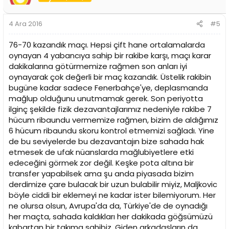
4 Ara 2016
#5
76-70 kazandık maçı. Hepsi çift hane ortalamalarda
oynayan 4 yabancıya sahip bir rakibe karşı, maçı karar
dakikalarına götürmemize rağmen son anları iyi
oynayarak çok değerli bir maç kazandık. Üstelik rakibin
bugüne kadar sadece Fenerbahçe'ye, deplasmanda
mağlup olduğunu unutmamak gerek. Son periyotta
ilginç şekilde fizik dezavantajlarımız nedeniyle rakibe 7
hücum ribaundu vermemize rağmen, bizim de aldığımız
6 hücum ribaundu skoru kontrol etmemizi sağladı. Yine
de bu seviyelerde bu dezavantajın bize sahada hak
etmesek de ufak nüanslarda mağlubiyetlere etki
edeceğini görmek zor değil. Keşke pota altına bir
transfer yapabilsek ama şu anda piyasada bizim
derdimize çare bulacak bir uzun bulabilir miyiz, Maljkovic
böyle ciddi bir eklemeyi ne kadar ister bilemiyorum. Her
ne olursa olsun, Avrupa'da da, Türkiye'de de oynadığı
her maçta, sahada kaldıkları her dakikada göğsümüzü
kabartan bir takıma sahibiz. Giden arkadaşların da