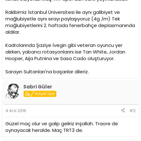
n
h
i
Rakibimiz İstanbul Üniversitesi ile aynı galibiyet ve
mağlubiyetle aynı sırayı paylaşıyoruz (4g ,1m) Tek
mağlubiyetlerini 2. haftada fenerbahçe deplasmanında
aldılar.
Kadrolarında Şaziye İvegin gibi veteran oyuncu yer
alırken, yabancı rotasyonlarını ise Tan White, Jordan
Hooper, Aija Putnina ve Sasa Cado oluşturuyor.
Sarayın Sultanları'na başarılar dileriz.
Sabri Güler
Kayıtlı Üye
4 Ara 2016
#2
Güzel maç olur ve galip geliriz inşallah. Traore de
oynayacak heralde. Maç TRT3 de.