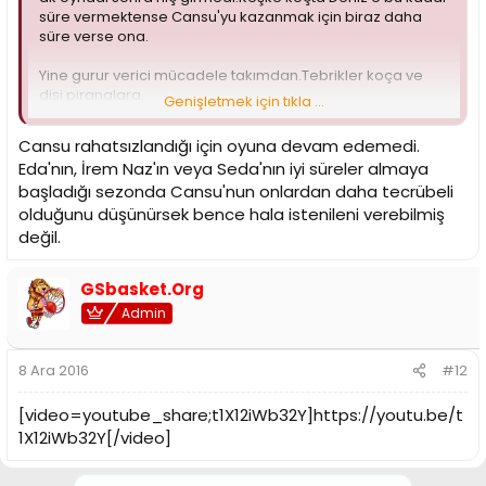
süre vermektense Cansu'yu kazanmak için biraz daha
süre verse ona.
Yine gurur verici mücadele takımdan.Tebrikler koça ve
dişi piranalara.
Genişletmek için tıkla ...
Sent from my SM-J500F using Tapatalk
Cansu rahatsızlandığı için oyuna devam edemedi.
Eda'nın, İrem Naz'ın veya Seda'nın iyi süreler almaya
başladığı sezonda Cansu'nun onlardan daha tecrübeli
olduğunu düşünürsek bence hala istenileni verebilmiş
değil.
GSbasket.Org
Admin
8 Ara 2016
#12
[video=youtube_share;t1X12iWb32Y]https://youtu.be/t
1X12iWb32Y[/video]