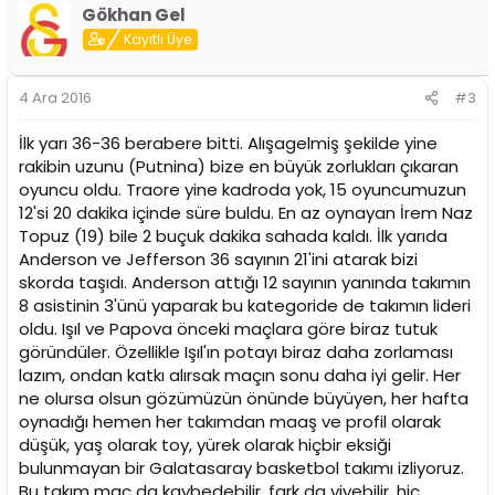
Gökhan Gel
Kayıtlı Üye
4 Ara 2016
#3
İlk yarı 36-36 berabere bitti. Alışagelmiş şekilde yine
rakibin uzunu (Putnina) bize en büyük zorlukları çıkaran
oyuncu oldu. Traore yine kadroda yok, 15 oyuncumuzun
12'si 20 dakika içinde süre buldu. En az oynayan İrem Naz
Topuz (19) bile 2 buçuk dakika sahada kaldı. İlk yarıda
Anderson ve Jefferson 36 sayının 21'ini atarak bizi
skorda taşıdı. Anderson attığı 12 sayının yanında takımın
8 asistinin 3'ünü yaparak bu kategoride de takımın lideri
oldu. Işıl ve Papova önceki maçlara göre biraz tutuk
göründüler. Özellikle Işıl'ın potayı biraz daha zorlaması
lazım, ondan katkı alırsak maçın sonu daha iyi gelir. Her
ne olursa olsun gözümüzün önünde büyüyen, her hafta
oynadığı hemen her takımdan maaş ve profil olarak
düşük, yaş olarak toy, yürek olarak hiçbir eksiği
bulunmayan bir Galatasaray basketbol takımı izliyoruz.
Bu takım maç da kaybedebilir, fark da yiyebilir, hiç