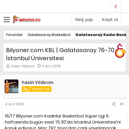
Giriş yap
Kayıt ol
Forumlar
Galatasaray Basketbol
Galatasaray Kadın Baske
Bilyoner.com KBL | Galatasaray 76-70
İstanbul Üniversitesi
K
B
Yasin Yıldırım
4 Ara 2016
o
a
n
ş
u
l
Yasin Yıldırım
y
a
Kayıtlı Üye
u
n
B
g
a
ı
4 Ara 2016
#1
ş
ç
l
t
16/17 Bilyoner.com Kadınlar Basketbol Süper Ligi 6.
a
a
haftasında bugün saat 15:30'da İstanbul Üniversitesi'ni
t
r
konuk ediyoruz. Maç TRT Spor'dan canlı yayınlanacak.
a
i