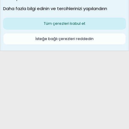
Son üye
Daha fazla bilgi edinin ve tercihlerinizi yapılandırın
Bize ulaşın
Şartlar ve kurallar
Gizlilik politikası
Çerezler
Yardım
Ana sayfa
R
Tüm çerezleri kabul et
S
S
Galatasaray Basketbol | GS Basket Taraftar Platformu
İsteğe bağlı çerezleri reddedin
®
Community platform by XenForo
© 2010-2026 XenForo Ltd.
XenForo Türkçe 🇹🇷 Destek Forumu –
XenWp.Com