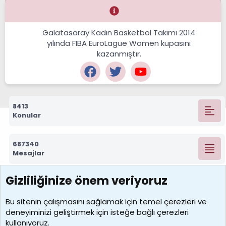
Galatasaray Kadın Basketbol Takımı 2014
yılında FIBA EuroLague Women kupasını
kazanmıştır.
8413
Konular
687340
Mesajlar
Gizliliğinize önem veriyoruz
7390
Kullanıcılar
Bu sitenin çalışmasını sağlamak için temel
çerezleri
ve
deneyiminizi geliştirmek için isteğe bağlı çerezleri
MosesBrownHayranı
kullanıyoruz.