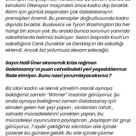
kendisini Ülkerspor maçından önce kadro dışı bıraktık.
Bizim için günlük başarıdan çok Galatasaray’ın
prensipleri önemli. Bu prensipler doğrultusunda kadro
dışında bıraktık. Buskevics ve Tyron Washington’da her
hangi bir sorun yok. Bu arada bunca sorunun yanında
sakatlıklarda belimizi büküyor. Sezon başında Koch’un
sakatlığına Cenk Duraklar ve Denktaş’ın da sakatlığı
eklendi. Ancak biz yolumuza devam edeceğiz.
Sayın Halil Üner ekonomik krize rağmen
Galatasaray’ın puan cetvelindeki yeri yaşadıklarınızı
ifade etmiyor. Bunu nasıl yorumlayacaksınız ?
Biz idari kadro ve teknik yönetim olarak aynaya
baktığımız zaman “Winner” insanlar görüyoruz. Şu
anda aynaya baktığımız zaman Galatasaray için
elinden gelen her şeyi yapan , vicdanları rahat ,
sahada mücadelelerini yürekten yapan, bu
mücadeleyi oyunculara paylaştıran , paylaşan bir grup
görüyoruz. 7 aydır çektiğimiz sıkıntıları aile içinde
çözerek bu günlere geldik. Bu aile içinde çözme