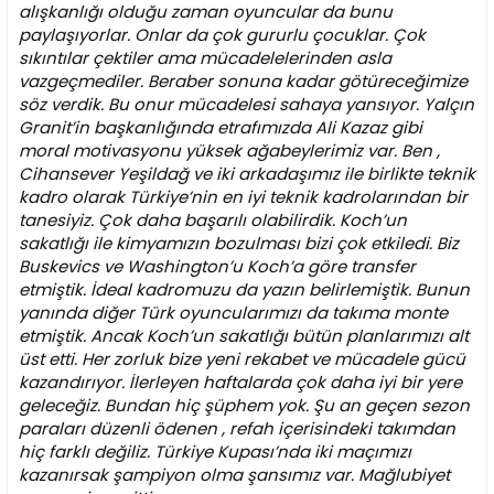
alışkanlığı olduğu zaman oyuncular da bunu
paylaşıyorlar. Onlar da çok gururlu çocuklar. Çok
sıkıntılar çektiler ama mücadelelerinden asla
vazgeçmediler. Beraber sonuna kadar götüreceğimize
söz verdik. Bu onur mücadelesi sahaya yansıyor. Yalçın
Granit’in başkanlığında etrafımızda Ali Kazaz gibi
moral motivasyonu yüksek ağabeylerimiz var. Ben ,
Cihansever Yeşildağ ve iki arkadaşımız ile birlikte teknik
kadro olarak Türkiye’nin en iyi teknik kadrolarından bir
tanesiyiz. Çok daha başarılı olabilirdik. Koch’un
sakatlığı ile kimyamızın bozulması bizi çok etkiledi. Biz
Buskevics ve Washington’u Koch’a göre transfer
etmiştik. İdeal kadromuzu da yazın belirlemiştik. Bunun
yanında diğer Türk oyuncularımızı da takıma monte
etmiştik. Ancak Koch’un sakatlığı bütün planlarımızı alt
üst etti. Her zorluk bize yeni rekabet ve mücadele gücü
kazandırıyor. İlerleyen haftalarda çok daha iyi bir yere
geleceğiz. Bundan hiç şüphem yok. Şu an geçen sezon
paraları düzenli ödenen , refah içerisindeki takımdan
hiç farklı değiliz. Türkiye Kupası’nda iki maçımızı
kazanırsak şampiyon olma şansımız var. Mağlubiyet