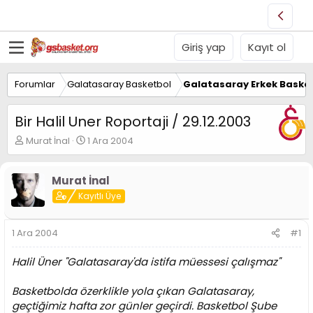
Giriş yap
Kayıt ol
Forumlar
Galatasaray Basketbol
Galatasaray Erkek Basket
Bir Halil Uner Roportaji / 29.12.2003
K
B
Murat İnal
1 Ara 2004
o
a
n
ş
u
l
Murat İnal
y
a
Kayıtlı Üye
u
n
B
g
a
ı
1 Ara 2004
#1
ş
ç
l
t
Halil Üner "Galatasaray'da istifa müessesi çalışmaz"
a
a
t
r
Basketbolda özerklikle yola çıkan Galatasaray,
a
i
n
h
geçtiğimiz hafta zor günler geçirdi. Basketbol Şube