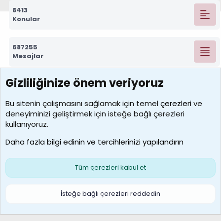
8413
Konular
687255
Mesajlar
Gizliliğinize önem veriyoruz
7388
Kullanıcılar
Bu sitenin çalışmasını sağlamak için temel
çerezleri
ve
deneyiminizi geliştirmek için isteğe bağlı çerezleri
borabekirogluu
kullanıyoruz.
Son üye
Daha fazla bilgi edinin ve tercihlerinizi yapılandırın
Bize ulaşın
Şartlar ve kurallar
Gizlilik politikası
Çerezler
Yardım
Ana sayfa
R
Tüm çerezleri kabul et
S
S
Galatasaray Basketbol | GS Basket Taraftar Platformu
İsteğe bağlı çerezleri reddedin
®
Community platform by XenForo
© 2010-2026 XenForo Ltd.
XenForo Türkçe 🇹🇷 Destek Forumu –
XenWp.Com