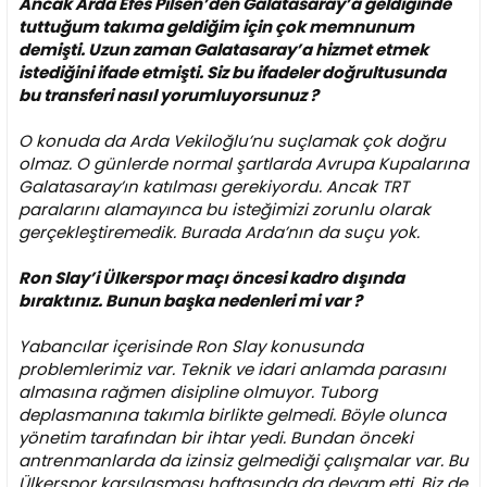
Ancak Arda Efes Pilsen’den Galatasaray’a geldiğinde
tuttuğum takıma geldiğim için çok memnunum
demişti. Uzun zaman Galatasaray’a hizmet etmek
istediğini ifade etmişti. Siz bu ifadeler doğrultusunda
bu transferi nasıl yorumluyorsunuz ?
O konuda da Arda Vekiloğlu’nu suçlamak çok doğru
olmaz. O günlerde normal şartlarda Avrupa Kupalarına
Galatasaray’ın katılması gerekiyordu. Ancak TRT
paralarını alamayınca bu isteğimizi zorunlu olarak
gerçekleştiremedik. Burada Arda’nın da suçu yok.
Ron Slay’i Ülkerspor maçı öncesi kadro dışında
bıraktınız. Bunun başka nedenleri mi var ?
Yabancılar içerisinde Ron Slay konusunda
problemlerimiz var. Teknik ve idari anlamda parasını
almasına rağmen disipline olmuyor. Tuborg
deplasmanına takımla birlikte gelmedi. Böyle olunca
yönetim tarafından bir ihtar yedi. Bundan önceki
antrenmanlarda da izinsiz gelmediği çalışmalar var. Bu
Ülkerspor karşılaşması haftasında da devam etti. Biz de