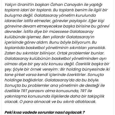
Yalçın Granit’in başkan Özhan Canaydın ile yaptığı
toplantı idari bir toplantı. Bu toplantı benim ile ilgili bir
buluşma değil. Galatasaray yönetim kurulunda
idareciler istifa etmezler, görevler paylaşılır. Eğer kişi
görevine devam etmeyecekse başka birisine bu görevi
devreder.
İstifa diye bir müessese Galatasaray
kulübünde işlemez
. Ben yıllardır Galatasaray’ın
içerisinde görev aldım. Bunu böyle biliyorum. Bu
toplantıda basketbol yönetiminin sıkıntıları yansıtıldı.
Zaten bu sıkıntılar biliniyor. Ortak problemler bunlar.
Galatasaray kulübünün basketbol yönetiminden ayrı
olması diye bir şey söz konusu değil. Özerklik başka bir
şey. Şöyle bir örnek vereyim : Bir holding bünyesinde iki
tane şirket varsa kendi içlerinde özerktirler. Sonuçta
holdinge bağlıdırlar. Galatasaray’da da bu böyle.
Sonuçta bu problemler ana yönetimin de desteği ile
özellikle TRT parasını alma konusunda, TRT ile
yakınlaşma konusunda ilişkilerde daha bir takipçilik
olacak. O para alınacak ve bu sıkıntı atlatılacak.
Peki kısa vadede sorunlar nasıl aşılacak ?