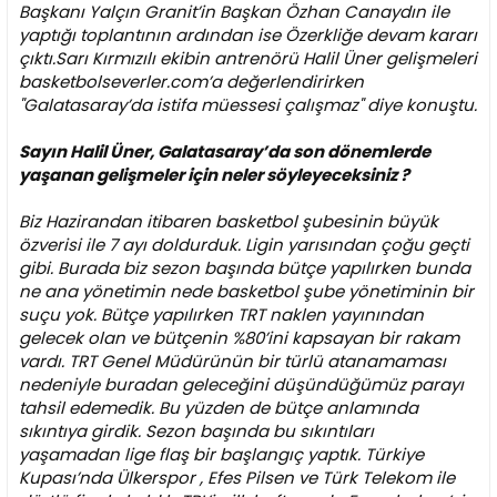
i
Başkanı Yalçın Granit’in Başkan Özhan Canaydın ile
yaptığı toplantının ardından ise Özerkliğe devam kararı
çıktı.Sarı Kırmızılı ekibin antrenörü Halil Üner gelişmeleri
basketbolseverler.com’a değerlendirirken
"Galatasaray’da istifa müessesi çalışmaz" diye konuştu.
Sayın Halil Üner, Galatasaray’da son dönemlerde
yaşanan gelişmeler için neler söyleyeceksiniz ?
Biz Hazirandan itibaren basketbol şubesinin büyük
özverisi ile 7 ayı doldurduk. Ligin yarısından çoğu geçti
gibi. Burada biz sezon başında bütçe yapılırken bunda
ne ana yönetimin nede basketbol şube yönetiminin bir
suçu yok. Bütçe yapılırken TRT naklen yayınından
gelecek olan ve bütçenin %80’ini kapsayan bir rakam
vardı. TRT Genel Müdürünün bir türlü atanamaması
nedeniyle buradan geleceğini düşündüğümüz parayı
tahsil edemedik. Bu yüzden de bütçe anlamında
sıkıntıya girdik. Sezon başında bu sıkıntıları
yaşamadan lige flaş bir başlangıç yaptık. Türkiye
Kupası’nda Ülkerspor , Efes Pilsen ve Türk Telekom ile