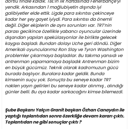
dörtlü finale kaldık. TBL’in ilk haftasında Fenerbahçe’yi
yendik. Arkasından 1 mağlubiyetin dışında iyi
galibiyetler elde ettik. Ligde para sıkıntısı çekinceye
kadar her şey gayet iyiydi. Para sıkıntısı da önemli
değil. Diğer ekiplerin de aynı sorunları var. TRT’nin
parası gecikince özellikle yabancı oyuncular üzerinde
dışarıdan yapılan spekülasyonlar ile birlikte gelecek
kaygısı başladı. Bundan dolayı Uche geri döndü. Diğer
Amerikalı oyuncularımız Ron Slay ve Tyron Washington
problemler çıkarmaya başladılar. Bu takıma yansıdı ve
antrenman yapamamaya başladık Antrenman bizim
en büyük gücümüz. Teknik olarak kadromuzun gücü
burada başlıyor. Buralara kadar geldik. Bunda
kimsenin suçu yok. Sonuçta bu seneye kadar TRT
naklen yayın gelirleri bu seneye kadar alınmış , alındığı
günler belli. Bu aya kadar sarkacağını kimse bilemezdi.
Şube Başkanı Yalçın Granit başkan Özhan Canaydın ile
yaptığı toplantıdan sonra özerkliğe devam kararı çıktı.
Toplantıdan ne gibi sonuçlar çıktı ?