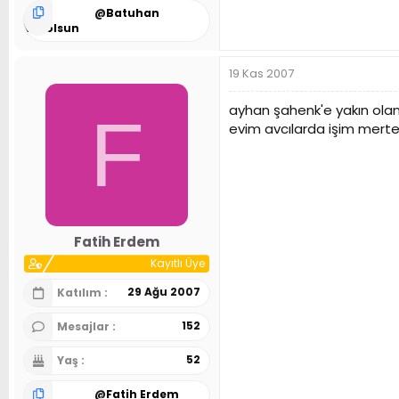
@
Batuhan
Varolsun
19 Kas 2007
ayhan şahenk'e yakın olan
F
evim avcılarda işim merte
Fatih Erdem
Kayıtlı Üye
29 Ağu 2007
Katılım
152
Mesajlar
52
Yaş
@
Fatih Erdem