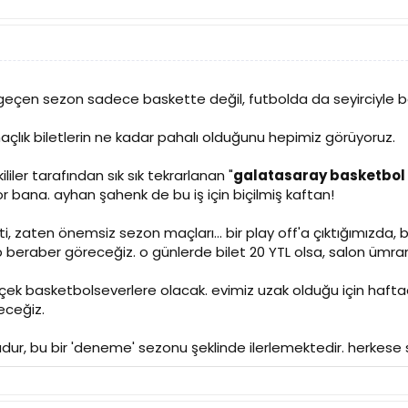
geçen sezon sadece baskette değil, futbolda da seyirciyle baz
açlık biletlerin ne kadar pahalı olduğunu hepimiz görüyoruz.
liler tarafından sık sık tekrarlanan "
galatasaray basketbol s
iyor bana. ayhan şahenk de bu iş için biçilmiş kaftan!
ti, zaten önemsiz sezon maçları... bir play off'a çıktığımızda,
p beraber göreceğiz. o günlerde bilet 20 YTL olsa, salon ümra
erçek basketbolseverlere olacak. evimiz uzak olduğu için haf
eceğiz.
, bu bir 'deneme' sezonu şeklinde ilerlemektedir. herkese sela