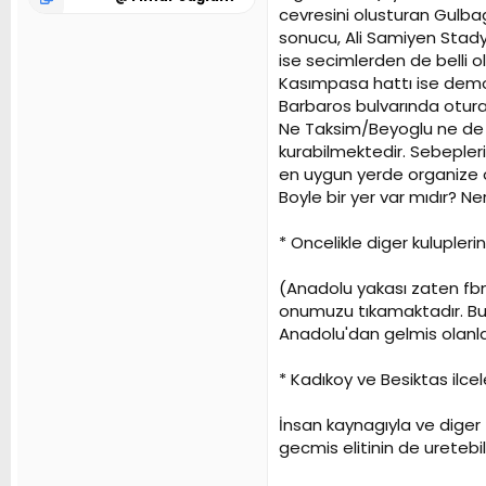
cevresini olusturan Gulbag,
sonucu, Ali Samiyen Stadyu
ise secimlerden de belli 
Kasımpasa hattı ise demo
Barbaros bulvarında otura
Ne Taksim/Beyoglu ne de Si
kurabilmektedir. Sebepleri 
en uygun yerde organize 
Boyle bir yer var mıdır? Ne
* Oncelikle diger kulupler
(Anadolu yakası zaten fbnin
onumuzu tıkamaktadır. Bu 
Anadolu'dan gelmis olanla
* Kadıkoy ve Besiktas ilcel
İnsan kaynagıyla ve diger 
gecmis elitinin de uretebil