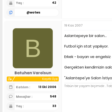
42
Yaş
@
wotws
19 Kas 2007
Aslantepeye bir salon...
B
Futbol için stat yapılıyor.
Erkek - bayan ve engelsiz 
Gerçekten kendimizin sal
Batuhan Varolsun
"Aslantepe'ye Salon İstiyo
Kayıtlı Üye
Tribün bir yaşam biçimidir...Tab
13 Eki 2006
Katılım
548
Mesajlar
33
Yaş