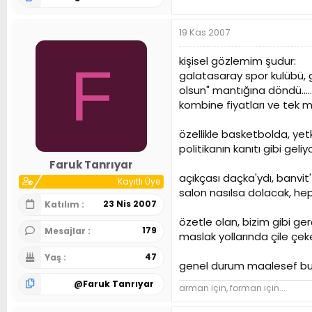
19 Kas 2007
kişisel gözlemim şudur:
F
galatasaray spor kulübü, 
olsun" mantığına döndü.....
kombine fiyatları ve tek m
özellikle basketbolda, yetki
politikanın kanıtı gibi gel
Faruk Tanrıyar
açıkçası daçka'ydı, banvit'
Kayıtlı Üye
salon nasılsa dolacak, he
23 Nis 2007
Katılım
özetle olan, bizim gibi g
179
Mesajlar
maslak yollarında çile çek
47
Yaş
genel durum maalesef budur
@
Faruk Tanrıyar
arman için, forman için...