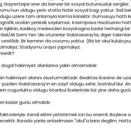
 Gayrettepe sınırı da benzer bir sosyal butunsuzluk sergiler. S
mu'nun oldugu yerin statla hicbir sosyal bagı yoktur. Sisli b
oldugu uzere tam anlamıyla karma karısıktır. Gumusuyu hattı k
grafik acıdan yerlesik sayılamaz. Kasımpasa Hacıhusrev hatt
n bjklinin, kadıkoy merkezden kozyatagına kadar herhangi bir 
sli/Ali Sami Yen 'de oturanlar Galatasaray'la, diger takımlard
cesitlidir. Bir kısmının da cozumu yoktur. (Biz bir okul kulubuy
olmalıyız. Stadyumu oraya yapmalıyız.
residir?
in dogal hakimiyet alanlarına yakın olmamalıdır.
 hakimiyet alanını olusturmaktadır. Besiktas ilcesine de uzak o
yuzden Galatasaray'ın en zayıf oldugu sehir, İsatnbul'dur. A
rın cogunlukta oldugu İstanbul ilcelerinde biz yine daha gucl
eri kadar guclu olmalıdır.
faktorleriyle. Kendi elitini yetistirmek icin bu onemli. Boylece
ecektir. Burada yanlıs anlasılmasın "okul"a karsı degilim. Hatt