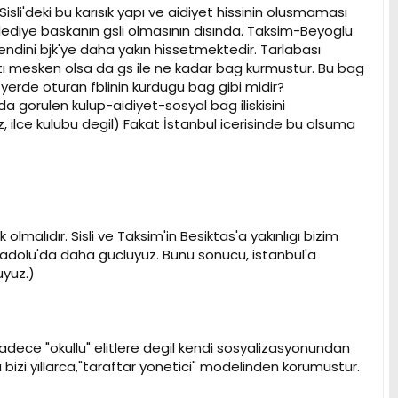
isli'deki bu karısık yapı ve aidiyet hissinin olusmaması
elediye baskanın gsli olmasının dısında. Taksim-Beyoglu
endini bjk'ye daha yakın hissetmektedir. Tarlabası
ı mesken olsa da gs ile ne kadar bag kurmustur. Bu bag
yerde oturan fblinin kurdugu bag gibi midir?
a gorulen kulup-aidiyet-sosyal bag iliskisini
uz, ilce kulubu degil) Fakat İstanbul icerisinde bu olsuma
lmalıdır. Sisli ve Taksim'in Besiktas'a yakınlıgı bizim
nadolu'da daha gucluyuz. Bunu sonucu, istanbul'a
uyuz.)
 sadece "okullu" elitlere degil kendi sosyalizasyonundan
a bizi yıllarca,"taraftar yonetici" modelinden korumustur.