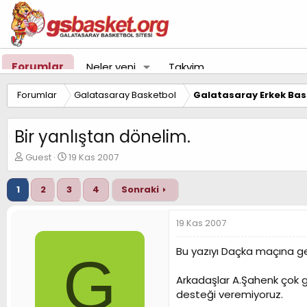
Forumlar
Neler yeni
Takvim
Forumlar
Galatasaray Basketbol
Galatasaray Erkek Bas
Bir yanlıştan dönelim.
K
B
Guest
19 Kas 2007
o
a
n
ş
1
2
3
4
Sonraki
u
l
y
a
u
n
19 Kas 2007
B
g
a
ı
Bu yazıyı Daçka maçına gel
G
ş
ç
l
t
Arkadaşlar A.Şahenk çok g
a
a
t
r
desteği veremiyoruz.
a
i