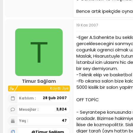
Bence artık ipekçide oyn
19 Kas 2007
-Eger A.Sahenkte bu sekil
T
gerceklesecegini sanmıyoru
cogunluk ogrenci olmak uze
Maslak, Hisarustuyle tutu
İstanbul icin ulasımı hic 
bir sey demiyorum.
-Teknik ekip ve basketbol s
-Fb cıkarsa salon bize kal
Timur Sağlam
5000 kisilik bir salon yapılm
Kayıtlı Üye
28 Şub 2007
Katılım
OFF TOPİC
3,824
Mesajlar
- Seyrantepe konusunda sta
oradadır. Bizimse hakimiyet
47
Yaş
İkise de kozmopolittir. Sis
diger tarafı (aynı hattın 
@
Timur Sağlam