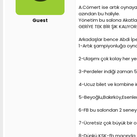
n
h
A.Cömert ise artık oynaya 
i
azından bu haliyle.
Yönetim bu salona Akatlar
Guest
GERİYE TEK BİR ŞIK KALIYOR 
Arkadaşlar bence Abdi İp
1-Artık şampiyonluğa oynay
2-Ulaşımı çok kolay her yer
3-Perdeler indiği zaman 500
4-Ucuz bilet ve kombine im
5-Beyoğlu,Bakırköy,Esenle
6-FB bu salondan 2 seney
7-Ücretsiz çok büyük bir o
8-Dünkü KSK-fb maçında 200