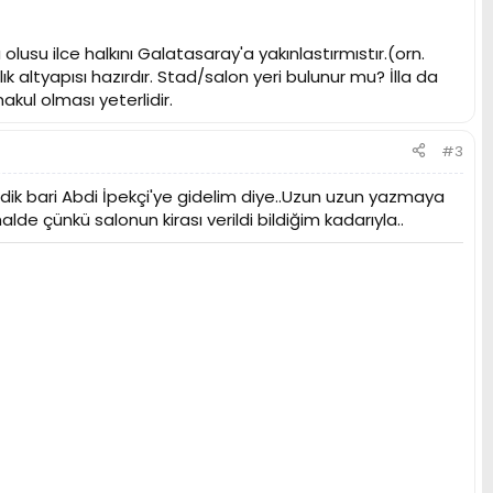
olusu ilce halkını Galatasaray'a yakınlastırmıstır.(orn.
lık altyapısı hazırdır. Stad/salon yeri bulunur mu? İlla da
akul olması yeterlidir.
#3
ik bari Abdi İpekçi'ye gidelim diye..Uzun uzun yazmaya
e çünkü salonun kirası verildi bildiğim kadarıyla..