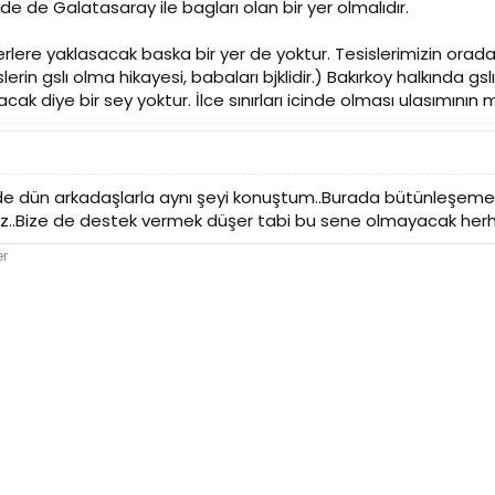
 de Galatasaray ile bagları olan bir yer olmalıdır.
terlere yaklasacak baska bir yer de yoktur. Tesislerimizin orada 
rin gslı olma hikayesi, babaları bjklidir.) Bakırkoy halkında gslı
ak diye bir sey yoktur. İlce sınırları icinde olması ulasımının m
de dün arkadaşlarla aynı şeyi konuştum..Burada bütünleşemed
ız..Bize de destek vermek düşer tabi bu sene olmayacak herhald
er