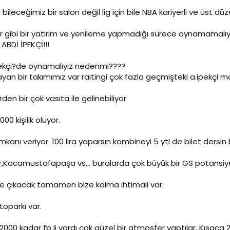
bileceğimiz bir salon değil lig için bile NBA kariyerli ve üst 
 gibi bir yatırım ve yenileme yapmadığı sürece oynamamalıyı
ABDİ İPEKÇİ!!!
ekçi?de oynamalıyız nedenmi????
an bir takımımız var raitingi çok fazla geçmişteki a.ipekçi ma
den bir çok vasıta ile gelinebiliyor.
0 kişilik oluyor.
kanı veriyor. 100 lira yaparsın kombineyi 5 ytl de bilet dersin
r,Kocamustafapaşa vs... buralarda çok büyük bir GS potansiyel
e çıkacak tamamen bize kalma ihtimali var.
toparkı var.
0 kadar fb li vardı çok güzel bir atmosfer yaptılar. Kısaca 2