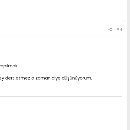
#4
apılmalı.
rşey dert etmez o zaman diye düşünüyorum.