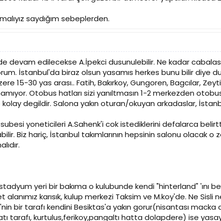
amalıyız saydığım sebeplerden.
de devam edilecekse A.İpekci dusunulebilir. Ne kadar cabala
m. İstanbul'da biraz olsun yasamıs herkes bunu bilir diye dus
re 15-30 yas arası.. Fatih, Bakırkoy, Gungoren, Bagcılar, Zey
namıyor. Otobus hatları sizi yanıltmasın 1-2 merkezden otobus
de kolay degildir. Salona yakın oturan/okuyan arkadaslar, İst
ubesi yoneticileri A.Sahenk'i cok istediklerini defalarca belirtti
abilir. Biz hariç, İstanbul takımlarının hepsinin salonu ola
alıdır.
dyum yeri bir bakıma o kulubunde kendi "hinterland" 'ını belirl
 alanımız karısık, kulup merkezi Taksim ve M.koy'de. Ne Sisli n
li'nin bir tarafı kendini Besiktas'a yakın gorur(nisantası macka
batı tarafı, kurtulus,ferikoy,pangaltı hatta dolapdere) ise ya