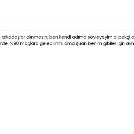
 arkadaşlar alınmasın, ben kendi adıma söyleyeyim a.ipekçi ol
rde. %90 maçlara gelebilirim. ama şuan benim gibiler için a