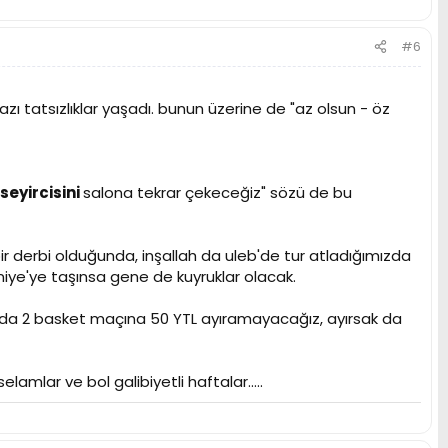
#6
ı tatsızlıklar yaşadı. bunun üzerine de "az olsun - öz
eyircisini
salona tekrar çekeceğiz" sözü de bu
 bir derbi olduğunda, inşallah da uleb'de tur atladığımızda
niye'ye taşınsa gene de kuyruklar olacak.
tada 2 basket maçına 50 YTL ayıramayacağız, ayırsak da
mlar ve bol galibiyetli haftalar.....