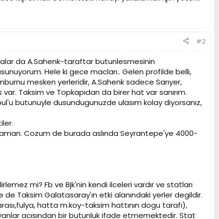
#2
salar da A.Sahenk-taraftar butunlesmesinin
unuyorum. Hele ki gece macları.. Gelen profilde belli,
tinburnu mesken yerleridir, A.Sahenk sadece Sarıyer,
 var. Taksim ve Topkapıdan da birer hat var sanırım.
anbul'u butunuyle dusundugunuzde ulasım kolay diyorsanız,
ler.
cak o zaman. Cozum de burada aslında Seyrantepe'ye 4000-
emez mi? Fb ve Bjk'nin kendi ilceleri vardır ve statları
e de Taksim Galatasaray'ın etki alanındaki yerler degildir.
 arası,fulya, hatta m.koy-taksim hattının dogu tarafı),
sayanlar acısından bir butunluk ifade etmemektedir. Stat