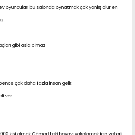
düzey oyuncuları bu salonda oynatmak çok yanlış olur en
z.
çları gibi asla olmaz
 bence çok daha fazla insan gelir.
i var.
000 kişi olmak Cömertteki havayı yakalamak için yeterli.