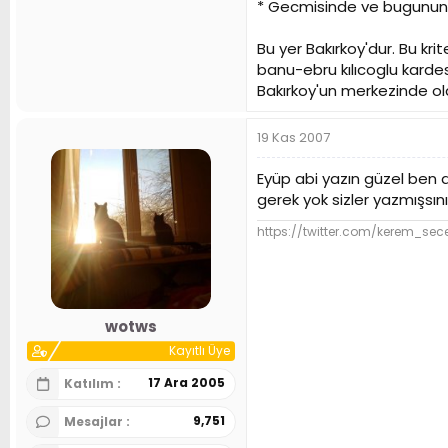
* Gecmisinde ve bugununde
Bu yer Bakırkoy'dur. Bu kri
banu-ebru kılıcoglu kardesle
Bakırkoy'un merkezinde olac
19 Kas 2007
Eyüp abi yazın güzel ben 
gerek yok sizler yazmışsın
https://twitter.com/kerem_sec
wotws
Kayıtlı Üye
17 Ara 2005
Katılım
9,751
Mesajlar