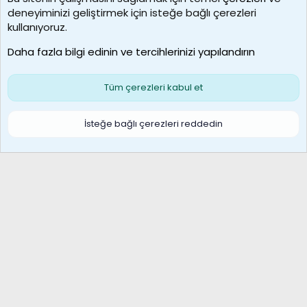
deneyiminizi geliştirmek için isteğe bağlı çerezleri
borabekirogluu
kullanıyoruz.
Son üye
Daha fazla bilgi edinin ve tercihlerinizi yapılandırın
Bize ulaşın
Şartlar ve kurallar
Gizlilik politikası
Çerezler
Yardım
Ana sayfa
R
Tüm çerezleri kabul et
S
S
Galatasaray Basketbol | GS Basket Taraftar Platformu
İsteğe bağlı çerezleri reddedin
®
Community platform by XenForo
© 2010-2026 XenForo Ltd.
XenForo Türkçe 🇹🇷 Destek Forumu –
XenWp.Com