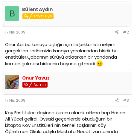
Bülent Aydın
B
Kayıtlı Üye
17 Nis 2009
#2
Onur Abi bu konuyu açtığın için teşekkür etmeliyim
gerçekten tarihimizin kanaya yaralarından biridir bu
enstitüler.Çobannın sürüyü otlatırken bir yandanda
keman çalması birilerinin hoşuna gitmedi
Onur Yavuz
Admin
17 Nis 2009
#3
Köy Enstitüleri deyince kurucu olarak aklıma hep Hasan
Ali Yücel gelirdi. Oysaki geçenlerde okuduğum bir
kitapta Köy Enstitüleri´nin temel taşlarının Köy
Öğretmen Okulu adıyla Mustafa Necati zamanında