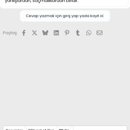
yanlışlardan, saçmalıklardan biridir.
Cevap yazmak için giriş yap yada kayıt ol.
Facebook
X (Twitter)
Bluesky
LinkedIn
Pinterest
Tumblr
WhatsApp
E-posta
Paylaş: