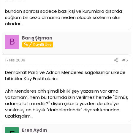
bundan sonrası sadece bazı kişi ve kurumlara dışarda
sağlam bir ceza almama neden olacak sözlerim olur
okadar..
Barış Şişman
B
Kayıtlı Üye
17 Nis 2009
#5
Demokrat Parti ve Adnan Menderes sağolsunlar ülkede
bitirdiler Köy Enstitülerini..
Ahh Menderes ahh şimdi bir iki şey yazasım var ama
yazamam, hem bu forumda izin verilmez hemde "ölmüş
adama laf mı edilir?" diyen çıkar o yüzden de ülke'ye
vurulmuş en büyük "darbelerdendir" diyerek konudan
uzaklaşalım...
Eren Aydın