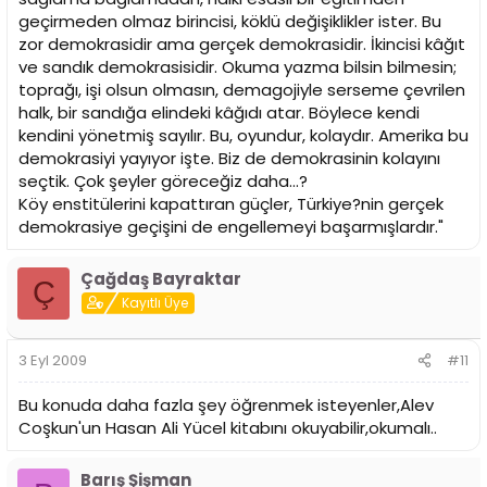
geçirmeden olmaz birincisi, köklü değişiklikler ister. Bu
zor demokrasidir ama gerçek demokrasidir. İkincisi kâğıt
ve sandık demokrasisidir. Okuma yazma bilsin bilmesin;
toprağı, işi olsun olmasın, demagojiyle serseme çevrilen
halk, bir sandığa elindeki kâğıdı atar. Böylece kendi
kendini yönetmiş sayılır. Bu, oyundur, kolaydır. Amerika bu
demokrasiyi yayıyor işte. Biz de demokrasinin kolayını
seçtik. Çok şeyler göreceğiz daha...?
Köy enstitülerini kapattıran güçler, Türkiye?nin gerçek
demokrasiye geçişini de engellemeyi başarmışlardır."
Çağdaş Bayraktar
Ç
Kayıtlı Üye
3 Eyl 2009
#11
Bu konuda daha fazla şey öğrenmek isteyenler,Alev
Coşkun'un Hasan Ali Yücel kitabını okuyabilir,okumalı..
Barış Şişman