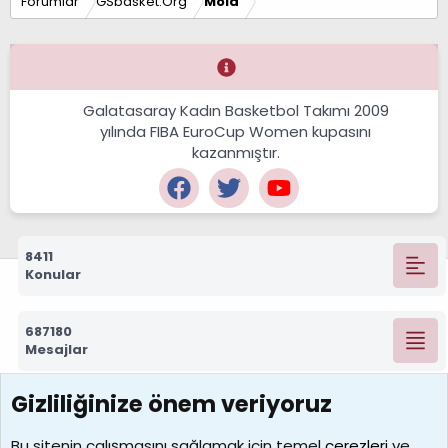
Forumlar
GSbasket.Org
Mola
Galatasaray Kadın Basketbol Takımı 2009
yılında FIBA EuroCup Women kupasını
kazanmıştır.
8411
Konular
687180
Mesajlar
Gizliliğinize önem veriyoruz
7388
Kullanıcılar
Bu sitenin çalışmasını sağlamak için temel
çerezleri
ve