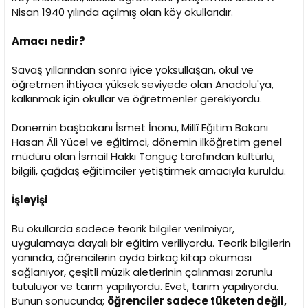
n
h
Nisan 1940 yılında açılmış olan köy okullarıdır.
i
Amacı nedir?
Savaş yıllarından sonra iyice yoksullaşan, okul ve
öğretmen ihtiyacı yüksek seviyede olan Anadolu'ya,
kalkınmak için okullar ve öğretmenler gerekiyordu.
Dönemin başbakanı İsmet İnönü, Millî Eğitim Bakanı
Hasan Âli Yücel ve eğitimci, dönemin ilköğretim genel
müdürü olan İsmail Hakkı Tonguç tarafından kültürlü,
bilgili, çağdaş eğitimciler yetiştirmek amacıyla kuruldu.
İşleyişi
Bu okullarda sadece teorik bilgiler verilmiyor,
uygulamaya dayalı bir eğitim veriliyordu. Teorik bilgilerin
yanında, öğrencilerin ayda birkaç kitap okuması
sağlanıyor, çeşitli müzik aletlerinin çalınması zorunlu
tutuluyor ve tarım yapılıyordu. Evet, tarım yapılıyordu.
Bunun sonucunda;
öğrenciler sadece tüketen değil,