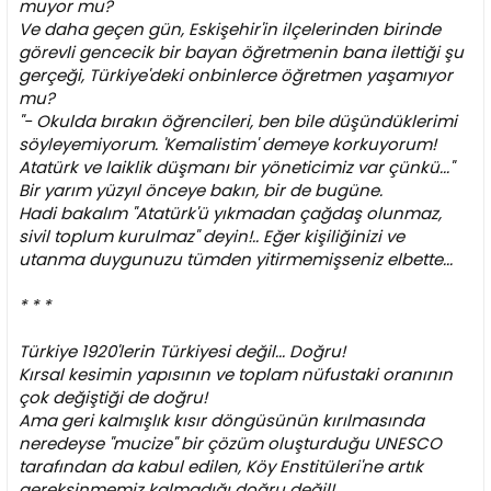
muyor mu?
Ve daha geçen gün, Eskişehir'in ilçelerinden birinde
görevli gencecik bir bayan öğretmenin bana ilettiği şu
gerçeği, Türkiye'deki onbinlerce öğretmen yaşamıyor
mu?
"- Okulda bırakın öğrencileri, ben bile düşündüklerimi
söyleyemiyorum. 'Kemalistim' demeye korkuyorum!
Atatürk ve laiklik düşmanı bir yöneticimiz var çünkü..."
Bir yarım yüzyıl önceye bakın, bir de bugüne.
Hadi bakalım "Atatürk'ü yıkmadan çağdaş olunmaz,
sivil toplum kurulmaz" deyin!.. Eğer kişiliğinizi ve
utanma duygunuzu tümden yitirmemişseniz elbette...
* * *
Türkiye 1920'lerin Türkiyesi değil... Doğru!
Kırsal kesimin yapısının ve toplam nüfustaki oranının
çok değiştiği de doğru!
Ama geri kalmışlık kısır döngüsünün kırılmasında
neredeyse "mucize" bir çözüm oluşturduğu UNESCO
tarafından da kabul edilen, Köy Enstitüleri'ne artık
gereksinmemiz kalmadığı doğru değil!.