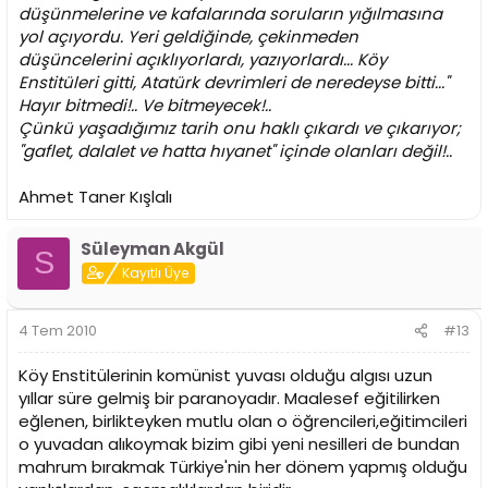
düşünmelerine ve kafalarında soruların yığılmasına
yol açıyordu. Yeri geldiğinde, çekinmeden
düşüncelerini açıklıyorlardı, yazıyorlardı... Köy
Enstitüleri gitti, Atatürk devrimleri de neredeyse bitti..."
Hayır bitmedi!.. Ve bitmeyecek!..
Çünkü yaşadığımız tarih onu haklı çıkardı ve çıkarıyor;
"gaflet, dalalet ve hatta hıyanet" içinde olanları değil!..
Ahmet Taner Kışlalı
Süleyman Akgül
S
Kayıtlı Üye
4 Tem 2010
#13
Köy Enstitülerinin komünist yuvası olduğu algısı uzun
yıllar süre gelmiş bir paranoyadır. Maalesef eğitilirken
eğlenen, birlikteyken mutlu olan o öğrencileri,eğitimcileri
o yuvadan alıkoymak bizim gibi yeni nesilleri de bundan
mahrum bırakmak Türkiye'nin her dönem yapmış olduğu