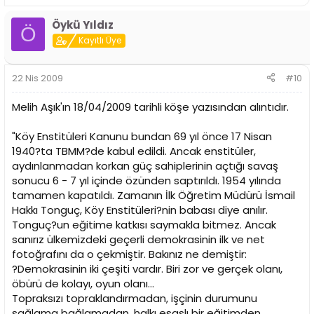
Öykü Yıldız
Ö
Kayıtlı Üye
22 Nis 2009
#10
Melih Aşık'ın 18/04/2009 tarihli köşe yazısından alıntıdır.
"Köy Enstitüleri Kanunu bundan 69 yıl önce 17 Nisan
1940?ta TBMM?de kabul edildi. Ancak enstitüler,
aydınlanmadan korkan güç sahiplerinin açtığı savaş
sonucu 6 - 7 yıl içinde özünden saptırıldı. 1954 yılında
tamamen kapatıldı. Zamanın İlk Öğretim Müdürü İsmail
Hakkı Tonguç, Köy Enstitüleri?nin babası diye anılır.
Tonguç?un eğitime katkısı saymakla bitmez. Ancak
sanırız ülkemizdeki geçerli demokrasinin ilk ve net
fotoğrafını da o çekmiştir. Bakınız ne demiştir:
?Demokrasinin iki çeşiti vardır. Biri zor ve gerçek olanı,
öbürü de kolayı, oyun olanı...
Topraksızı topraklandırmadan, işçinin durumunu
sağlama bağlamadan, halkı esaslı bir eğitimden