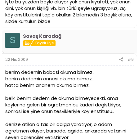
işte bu yüzden böyle oluyor yok onun kıyafeti, yok onun
dini, yok onun kişiliği vb. bin türlü şeyle uğraşıyoruz, aç
köy enstitülerini topla okulları 2 bilemedin 3 başlık altına,
sizde kurtulun bizde
Savaş Karadağ
S
Kayıtlı Üye
22 Nis 2009
#9
benim dedemin babasi okuma bilmez..
benim dedemin annesi okuma bilmez..
hatta benim ananem okuma bilmez..
belki benim dedem de okuma bilmeyecekti, ama
koylerine gelen bir ogretmen bu kaderi degistiriyor,
sonrasi ise yine onun tesvikleriyle koy enstitusu..
denize atilan o tas bir dalga yaratiyor, o adam
ogretmen oluyor, bursada, agrida, ankarada vatanini
seven ogrenciler yetistiriyor..