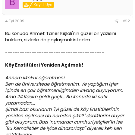
B
Kayıtlı Üye
4 Eyl 2009
#12
Bu konuda Ahmet Taner Kışlalı'nın güzel bir yazısını
buldum, sizlerle de paylaşmak istedim..
-----------------------------------------
Köy Enstitüleri Yeniden Açılmalı!
Annem ilkokul öğeretmeni.
Ben de üniversitede öğretmenim. Ve yaptığım işler
içinde en çok öğretmenliğimden kıvanç duyuyorum.
Ama 24 Kasım geldi geçti... Bu konuda iki satır
yazamadan...
Şimdi bazı okurlarım "İyi güzel de Köy Enstitüleri'nin
yeniden açılması da nereden çıktı?" dediklerini duyar
gibi oluyorum. Bazı "numaracı cumhuriyetçiler"in ise
"Bu Kemalistler de iyice dinazorlaştı" diyerek keh keh
güldüklerini...