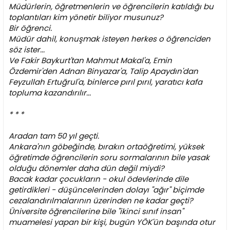
Müdürlerin, öğretmenlerin ve öğrencilerin katıldığı bu
toplantıları kim yönetir biliyor musunuz?
Bir öğrenci.
Müdür dahil, konuşmak isteyen herkes o öğrenciden
söz ister...
Ve Fakir Baykurt'tan Mahmut Makal'a, Emin
Özdemir'den Adnan Binyazar'a, Talip Apaydın'dan
Feyzullah Ertuğrul'a, binlerce pırıl pırıl, yaratıcı kafa
topluma kazandırılır...
* * *
Aradan tam 50 yıl geçti.
Ankara'nın göbeğinde, bırakın ortaöğretimi, yüksek
öğretimde öğrencilerin soru sormalarının bile yasak
olduğu dönemler daha dün değil miydi?
Bacak kadar çocukların - okul ödevlerinde dile
getirdikleri - düşüncelerinden dolayı "ağır" biçimde
cezalandırılmalarının üzerinden ne kadar geçti?
Üniversite öğrencilerine bile "ikinci sınıf insan"
muamelesi yapan bir kişi, bugün YÖK'ün başında otur