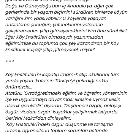
Doğu ve Güneydoğu'dan İç Anadolu'ya, ağın çok
gerilerinde bir yaşam biçimini sürdüren binlerce köyün
varlığını kim yadsıyabilir? O köylerde yaşayan
onbinlerce çocuğun, yeteneklerini yeterince
geliştiremeden yitip gitmeyeceklerini kim öne sürebilir?
Eğer Köy Enstitüleri olmasaydı, yazınımızdan
eğitimimize bu topluma çok şey kazandıran bir Köy
Enstitüler kuşağı yitip gitmeyecek miydi?
* * *
Köy Enstitüleri'ni kapatıp imam-hatip okullarını tüm
yurda yayan "kafa"nın Türkiye'yi getirdiği nokta
önümüzde...
Atatürk, "Ortaöğretimdeki eğitim ve öğretim yönteminin
işe ve uygulamaya dayanması ilkesine uymak kesin
olarak gereklidir" diyordu. "Düşüncesi özgür, anlayışı
özgür, vicdanı özgür" kuşaklar yetiştirmek istiyordu.
Gerisini Makal'dan dinleyelim:
"Köy Enstitüleri'ndeki özgür düşünme ve tartışma
ortamı, öğrencilerin toplum sorunları üstünde