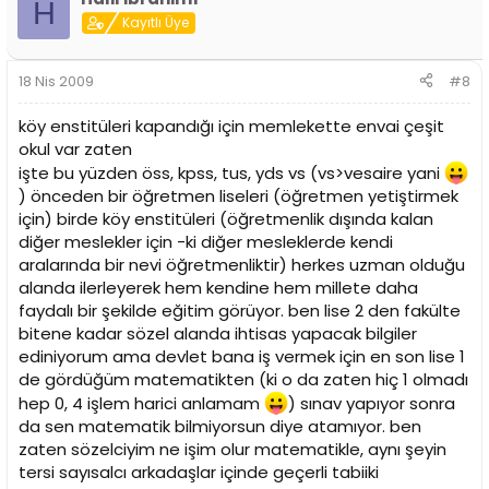
H
Kayıtlı Üye
18 Nis 2009
#8
köy enstitüleri kapandığı için memlekette envai çeşit
okul var zaten
işte bu yüzden öss, kpss, tus, yds vs (vs>vesaire yani
) önceden bir öğretmen liseleri (öğretmen yetiştirmek
için) birde köy enstitüleri (öğretmenlik dışında kalan
diğer meslekler için -ki diğer mesleklerde kendi
aralarında bir nevi öğretmenliktir) herkes uzman olduğu
alanda ilerleyerek hem kendine hem millete daha
faydalı bir şekilde eğitim görüyor. ben lise 2 den fakülte
bitene kadar sözel alanda ihtisas yapacak bilgiler
ediniyorum ama devlet bana iş vermek için en son lise 1
de gördüğüm matematikten (ki o da zaten hiç 1 olmadı
hep 0, 4 işlem harici anlamam
) sınav yapıyor sonra
da sen matematik bilmiyorsun diye atamıyor. ben
zaten sözelciyim ne işim olur matematikle, aynı şeyin
tersi sayısalcı arkadaşlar içinde geçerli tabiiki