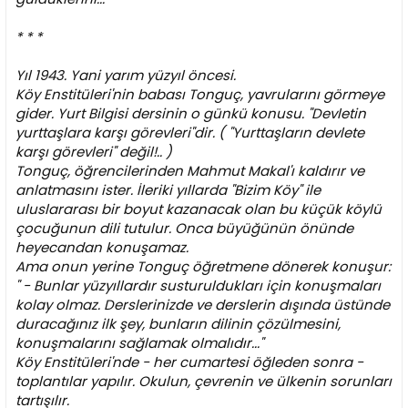
* * *
Yıl 1943. Yani yarım yüzyıl öncesi.
Köy Enstitüleri'nin babası Tonguç, yavrularını görmeye
gider. Yurt Bilgisi dersinin o günkü konusu. "Devletin
yurttaşlara karşı görevleri"dir. ( "Yurttaşların devlete
karşı görevleri" değil!.. )
Tonguç, öğrencilerinden Mahmut Makal'ı kaldırır ve
anlatmasını ister. İleriki yıllarda "Bizim Köy" ile
uluslararası bir boyut kazanacak olan bu küçük köylü
çocuğunun dili tutulur. Onca büyüğünün önünde
heyecandan konuşamaz.
Ama onun yerine Tonguç öğretmene dönerek konuşur:
" - Bunlar yüzyıllardır susturuldukları için konuşmaları
kolay olmaz. Derslerinizde ve derslerin dışında üstünde
duracağınız ilk şey, bunların dilinin çözülmesini,
konuşmalarını sağlamak olmalıdır..."
Köy Enstitüleri'nde - her cumartesi öğleden sonra -
toplantılar yapılır. Okulun, çevrenin ve ülkenin sorunları
tartışılır.