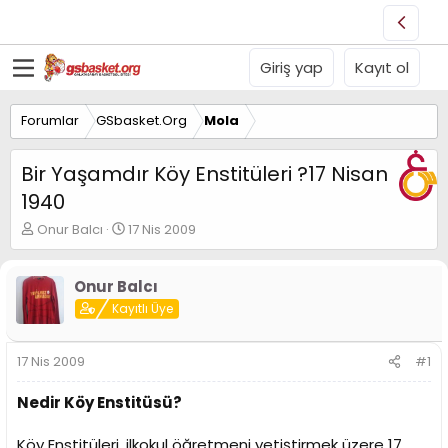
Giriş yap
Kayıt ol
Forumlar
GSbasket.Org
Mola
Bir Yaşamdır Köy Enstitüleri ?17 Nisan
1940
K
B
Onur Balcı
17 Nis 2009
o
a
n
ş
u
l
Onur Balcı
y
a
Kayıtlı Üye
u
n
B
g
a
ı
17 Nis 2009
#1
ş
ç
l
t
Nedir Köy Enstitüsü?
a
a
t
r
Köy Enstitüleri, ilkokul öğretmeni yetiştirmek üzere 17
a
i