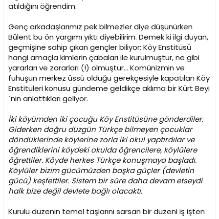
atıldığını öğrendim.
Genç arkadaşlarımız pek bilmezler diye düşünürken
Bülent bu ön yargımı yıktı diyebilirim. Demek ki ilgi duyan,
geçmişine sahip çıkan gençler biliyor; Köy Enstitüsü
hangi amaçla kimlerin çabaları ile kurulmuştur, ne gibi
yararları ve zararları (!) olmuştur... Komünizmin ve
fuhuşun merkez üssü olduğu gerekçesiyle kapatılan Köy
Enstitüleri konusu gündeme geldikçe aklıma bir Kürt Beyi
´nin anlattıkları geliyor.
İki köyümden iki çocuğu Köy Enstitüsüne gönderdiler.
Giderken doğru düzgün Türkçe bilmeyen çocuklar
döndüklerinde köylerine zorla iki okul yaptırdılar ve
öğrendiklerini köydeki okulda öğrencilere, köylülere
öğrettiler. Köyde herkes Türkçe konuşmaya başladı.
Köylüler bizim gücümüzden başka güçler (devletin
gücü) keşfettiler. Sistem bir süre daha devam etseydi
halk bize değil devlete bağlı olacaktı.
Kurulu düzenin temel taşlarını sarsan bir düzeni iş işten