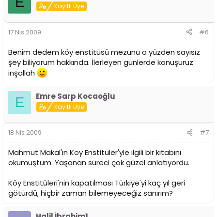
E
Kayıtlı Üye
17 Nis 2009
#6
Benim dedem köy enstitüsü mezunu o yüzden sayısız
şey biliyorum hakkında. İlerleyen günlerde konuşuruz
inşallah
Emre Sarp Kocaoğlu
E
Kayıtlı Üye
18 Nis 2009
#7
Mahmut Makal'ın Köy Enstitüler'yle ilgili bir kitabını
okumuştum. Yaşanan süreci çok güzel anlatıyordu.
Köy Enstitüleri'nin kapatılması Türkiye'yi kaç yıl geri
götürdü, hiçbir zaman bilemeyeceğiz sanırım?
Halil İbrahim1