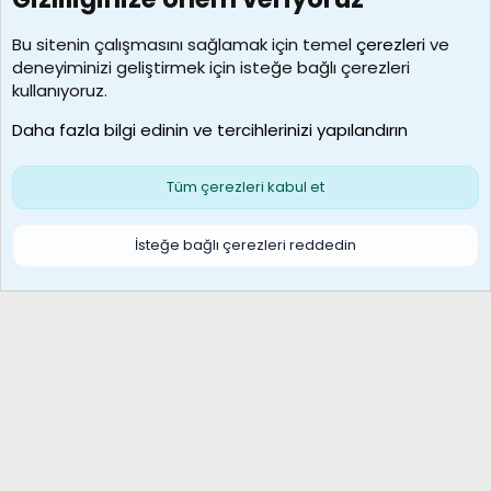
7388
Kullanıcılar
Bu sitenin çalışmasını sağlamak için temel
çerezleri
ve
deneyiminizi geliştirmek için isteğe bağlı çerezleri
borabekirogluu
kullanıyoruz.
Son üye
Daha fazla bilgi edinin ve tercihlerinizi yapılandırın
Bize ulaşın
Şartlar ve kurallar
Gizlilik politikası
Çerezler
Yardım
Ana sayfa
R
Tüm çerezleri kabul et
S
S
Galatasaray Basketbol | GS Basket Taraftar Platformu
İsteğe bağlı çerezleri reddedin
®
Community platform by XenForo
© 2010-2026 XenForo Ltd.
XenForo Türkçe 🇹🇷 Destek Forumu –
XenWp.Com