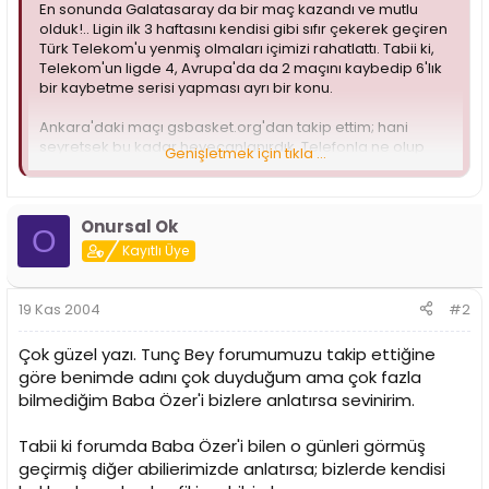
i
En sonunda Galatasaray da bir maç kazandı ve mutlu
olduk!.. Ligin ilk 3 haftasını kendisi gibi sıfır çekerek geçiren
Türk Telekom'u yenmiş olmaları içimizi rahatlattı. Tabii ki,
Telekom'un ligde 4, Avrupa'da da 2 maçını kaybedip 6'lık
bir kaybetme serisi yapması ayrı bir konu.
Ankara'daki maçı gsbasket.org'dan takip ettim; hani
seyretsek bu kadar heyecanlanırdık. Telefonla ne olup
Genişletmek için tıkla ...
bittiği soruluyor, anında yazılıyor. 3-5 kişi neredeyse, tura
çıkacak kadar sevindik hani!
Ne garip değil mi? Spor Sergi'deki günler çok geride
Onursal Ok
O
kaldı... Üstüste 2 şampiyonluk alınan, sonra 1 şampiyonluk
Kayıtlı Üye
daha görülen, Cumhurbaşkanlığı Kupası, Türkiye Kupası...
O dönemden, ne günlere geldik. İşin kötü tarafı, şimdi ligi
üçüncü bitirip, yarı final oynadığımız 2 sezon öncesi
19 Kas 2004
#2
ballandıra balladıra anlatılacak halde.
Çok güzel yazı. Tunç Bey forumumuzu takip ettiğine
Yaşı 30 altında olanlar Spor Sergi günlerini, Fenerbahçe'yi
göre benimde adını çok duyduğum ama çok fazla
kaç maç üstüste yendiğimizi filan hatırlamaz ki... O
bilmediğim Baba Özer'i bizlere anlatırsa sevinirim.
kadroda kaç Mehmet vardı ve Paul Dawkins oğluna
neden Mehmet ismini verdi, onu da pek çoğu bilmez.
Faruk Süren'in neler yaptığını, Allah gani gani rahmet
Tabii ki forumda Baba Özer'i bilen o günleri görmüş
eylesin ''Baba'' Özer Salnur'u, Mehmet Çetin Ataünal'ı,
geçirmiş diğer abilierimizde anlatırsa; bizlerde kendisi
Mehmet Vardar'ı, o günleri...