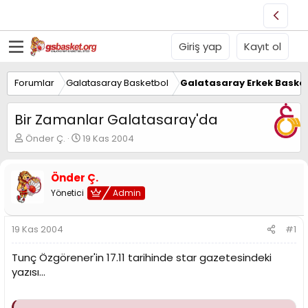
Giriş yap
Kayıt ol
Forumlar
Galatasaray Basketbol
Galatasaray Erkek Basket
Bir Zamanlar Galatasaray'da
K
B
Önder Ç.
19 Kas 2004
o
a
n
ş
u
l
Önder Ç.
y
a
Yönetici
Admin
u
n
B
g
a
ı
19 Kas 2004
#1
ş
ç
l
t
Tunç Özgörener'in 17.11 tarihinde star gazetesindeki
a
a
yazısı...
t
r
a
i
n
h