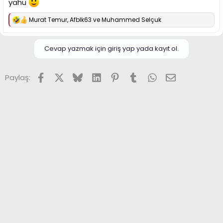
yahu
Murat Temur
,
Afblk63
ve
Muhammed Selçuk
T
e
p
k
Cevap yazmak için giriş yap yada kayıt ol.
i
l
e
Facebook
X (Twitter)
Bluesky
LinkedIn
Pinterest
Tumblr
WhatsApp
E-posta
Paylaş:
r
: