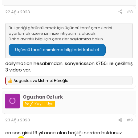
22 Ağu 2023
#8
Bu içeriği görüntülemek için üçüncü taraf çerezlerini
ayarlamak üzere izninize ihtiyacımız olacak.
Daha ayrıntılı bilgi için
çerezler sayfamıza
bakın.
Üçüncü taraf tanımlama bilgilerini kabul et
dailymotion hesabımdan. sonyericsson k750i ile çekilmiş
3 video var.
Augustus
ve
Mehmet Hüroğlu
T
e
p
Oguzhan Ozturk
k
O
i
Kayıtlı Üye
l
e
r
23 Ağu 2023
#9
:
en son girisi 19 yıl önce olan başlığı nerden buldunuz