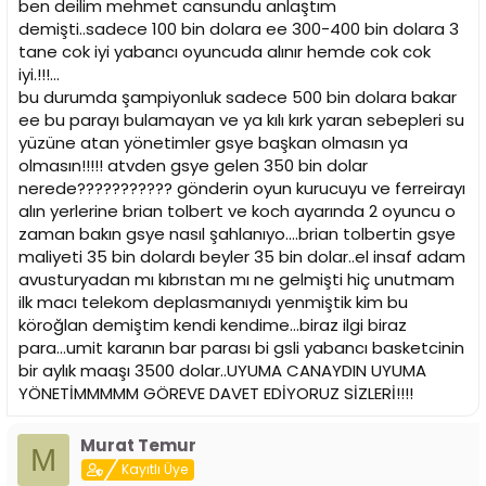
ben deilim mehmet cansundu anlaştım
sevinmek yahut da sandviç parasını takımdaki ''Abla''
demişti..sadece 100 bin dolara ee 300-400 bin dolara 3
oyuncu vermek zorunda değil! Yaşanan bir sürü şey var.
tane cok iyi yabancı oyuncuda alınır hemde cok cok
Ben, yazmaktan utanıyorum!
iyi.!!!...
Alt yapıda oynarken, o gençlik günlerini, babam Çelik
bu durumda şampiyonluk sadece 500 bin dolara bakar
Özgörener ve Abiler'im sayesinde içinde yaşadığım o
ee bu parayı bulamayan ve ya kılı kırk yaran sebepleri su
muhteşem günleri biraz anmak istedim, biraz da vefa
yüzüne atan yönetimler gsye başkan olmasın ya
borcu olarak kayıt düşmek.
olmasın!!!!! atvden gsye gelen 350 bin dolar
nerede??????????? gönderin oyun kurucuyu ve ferreirayı
Kimse, öküzün altında buzağı aramasın...
alın yerlerine brian tolbert ve koch ayarında 2 oyuncu o
Tekrar ediyorum... Geçen yıl ''Ey Galatasaraylılar kızlarınıza
zaman bakın gsye nasıl şahlanıyo....brian tolbertin gsye
sahip çıkın!'' diye yazmıştım. Şimdiyse, içim burkularak
maliyeti 35 bin dolardı beyler 35 bin dolar..el insaf adam
''Baba Özer'in kemikleri sızlıyor!'' diyorum. Anlayan anlar!
avusturyadan mı kıbrıstan mı ne gelmişti hiç unutmam
ilk macı telekom deplasmanıydı yenmiştik kim bu
köroğlan demiştim kendi kendime...biraz ilgi biraz
para...umit karanın bar parası bi gsli yabancı basketcinin
bir aylık maaşı 3500 dolar..UYUMA CANAYDIN UYUMA
YÖNETİMMMMM GÖREVE DAVET EDİYORUZ SİZLERİ!!!!
17.11.2004 13:09:00
Murat Temur
M
Kayıtlı Üye