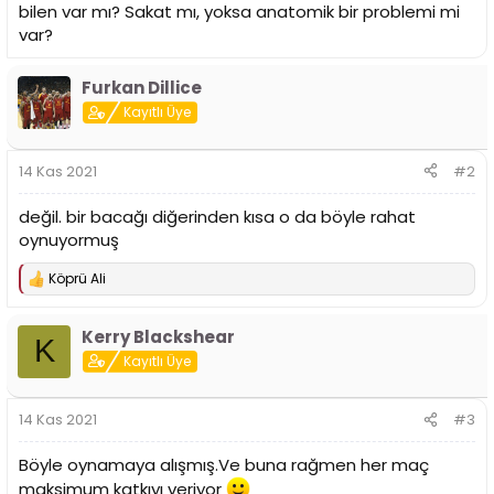
i
bilen var mı? Sakat mı, yoksa anatomik bir problemi mi
var?
Furkan Dillice
Kayıtlı Üye
14 Kas 2021
#2
değil. bir bacağı diğerinden kısa o da böyle rahat
oynuyormuş
Köprü Ali
T
e
p
Kerry Blackshear
k
K
i
Kayıtlı Üye
l
e
r
14 Kas 2021
#3
:
Böyle oynamaya alışmış.Ve buna rağmen her maç
maksimum katkıyı veriyor