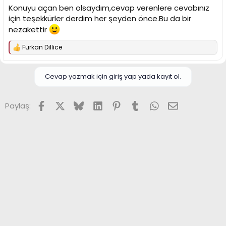
Konuyu açan ben olsaydım,cevap verenlere cevabınız
için teşekkürler derdim her şeyden önce.Bu da bir
nezakettir
Furkan Dillice
T
e
p
k
Cevap yazmak için giriş yap yada kayıt ol.
i
l
e
Facebook
X (Twitter)
Bluesky
LinkedIn
Pinterest
Tumblr
WhatsApp
E-posta
Paylaş:
r
: