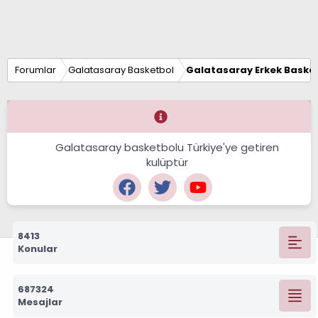
Forumlar
Galatasaray Basketbol
Galatasaray Erkek Basket
Galatasaray basketbolu Türkiye'ye getiren
kulüptür
8413
Konular
687324
Mesajlar