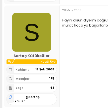
28 May 2008
Hayırlı olsun diyelim doğru
S
murat hoca'ya başarılar bun
Sertaç Kütükcüler
Kayıtlı Üye
17 Şub 2008
Katılım
175
Mesajlar
43
Yaş
@
Sertaç
Kütükcüler