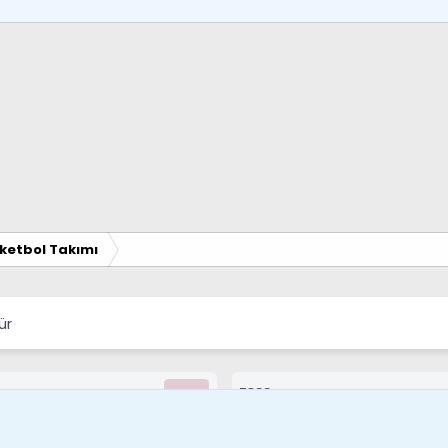
ketbol Takımı
ür
7388
Kullanıcılar