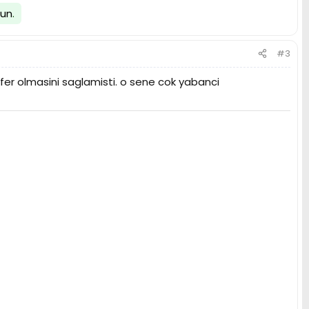
lun
.
#3
er olmasini saglamisti. o sene cok yabanci