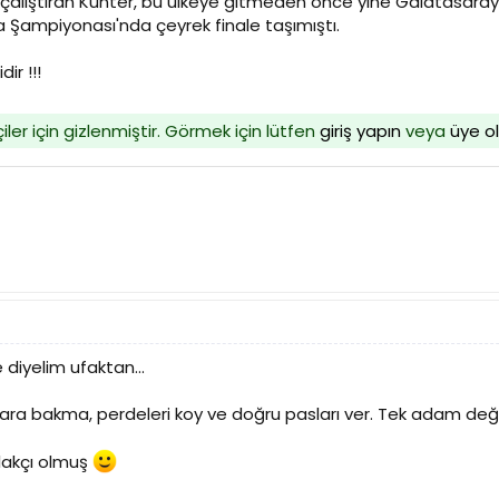
çalıştıran Kunter, bu ülkeye gitmeden önce yine Galatasaray'da 
a Şampiyonası'nda çeyrek finale taşımıştı.
ir !!!
iler için gizlenmiştir. Görmek için lütfen
giriş yapın
veya
üye o
diyelim ufaktan...
ara bakma, perdeleri koy ve doğru pasları ver. Tek adam deği
lakçı olmuş