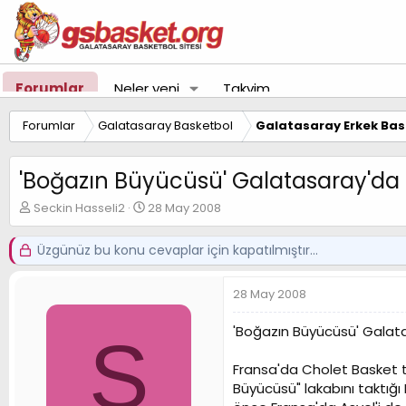
Forumlar
Neler yeni
Takvim
Forumlar
Galatasaray Basketbol
Galatasaray Erkek Bas
'Boğazın Büyücüsü' Galatasaray'da
K
B
Seckin Hasseli2
28 May 2008
o
a
n
ş
Üzgünüz bu konu cevaplar için kapatılmıştır...
u
l
y
a
u
n
28 May 2008
B
g
a
ı
'Boğazın Büyücüsü' Galat
S
ş
ç
l
t
Fransa'da Cholet Basket t
a
a
t
r
Büyücüsü" lakabını taktığı 
a
i