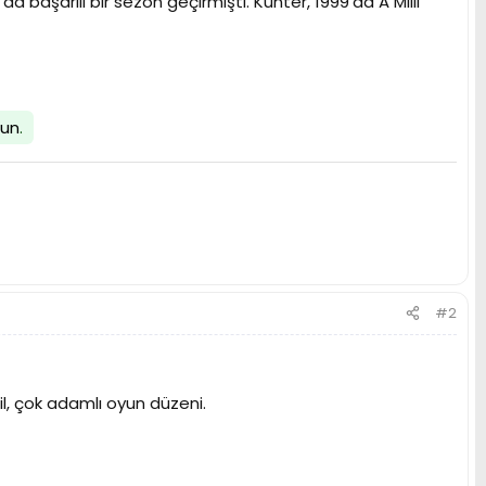
başarılı bir sezon geçirmişti. Kunter, 1999'da A Milli
lun
.
#2
l, çok adamlı oyun düzeni.