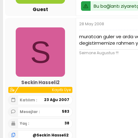
Bu bağlantı ziyaretç
Guest
28 May 2008
muratcan guler ve arda ve
S
degistirmemize rahmen y
Seimone Augustus !!!
Seckin Hasseli2
Kayıtlı Üye
23 Ağu 2007
Katılım
583
Mesajlar
38
Yaş
@
Seckin Hasseli2