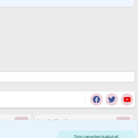
borabekirogluu
Son üye
Tüm çerezleri kabul et