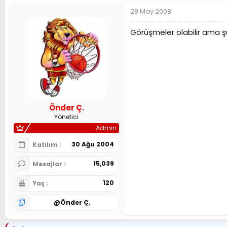
28 May 2008
Görüşmeler olabilir ama şu
Önder Ç.
Yönetici
Admin
30 Ağu 2004
Katılım
15,039
Mesajlar
120
Yaş
@
Önder Ç.