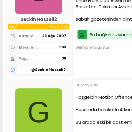
önce Fransa'da Asvel'i de 
n
h
Basketbol Takımı'nı Avrup
i
sabah gazetesinden alintid
Seckin Hasseli2
Kayıtlı Üye
Bu bağlantı ziyaretç
23 Ağu 2007
Katılım
583
Seimone Augustus !!!
Mesajlar
38
Yaş
@
Seckin Hasseli2
28 May 2008
Hoşgeldin Motion Offence 
G
Hücumda hareketli ol, ken
Bu arada eski bir dost em