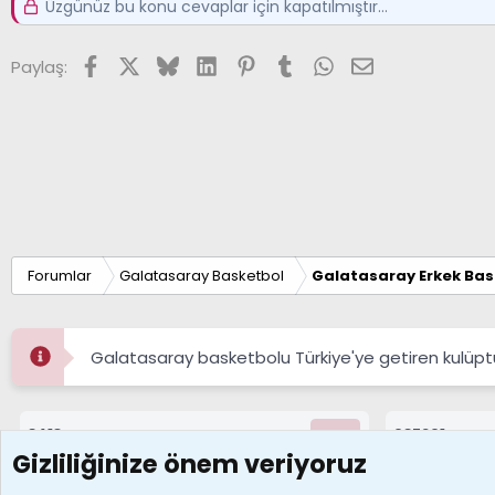
Üzgünüz bu konu cevaplar için kapatılmıştır...
Facebook
X (Twitter)
Bluesky
LinkedIn
Pinterest
Tumblr
WhatsApp
E-posta
Paylaş:
Forumlar
Galatasaray Basketbol
Galatasaray Erkek Bas
Galatasaray basketbolu Türkiye'ye getiren kulüpt
8413
687261
Konular
Mesajlar
Gizliliğinize önem veriyoruz