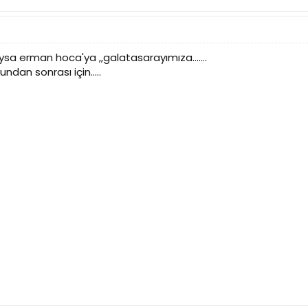
ysa erman hoca'ya ,,galatasarayımıza.......
dan sonrası için.....