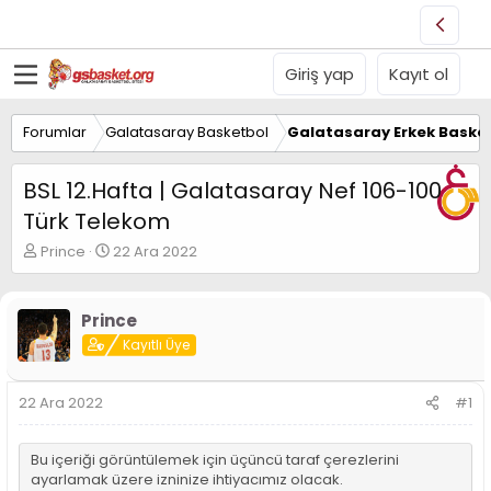
Giriş yap
Kayıt ol
Forumlar
Galatasaray Basketbol
Galatasaray Erkek Basket
BSL 12.Hafta | Galatasaray Nef 106-100
Türk Telekom
K
B
Prince
22 Ara 2022
o
a
n
ş
u
l
Prince
y
a
Kayıtlı Üye
u
n
B
g
a
ı
22 Ara 2022
#1
ş
ç
l
t
a
a
Bu içeriği görüntülemek için üçüncü taraf çerezlerini
t
r
ayarlamak üzere izninize ihtiyacımız olacak.
a
i