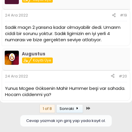
24 Ara 2022
#19
Sadık maçın 2.yarısına kadar olmayabilir dedi. Umarım
ciddi bir sorunu yoktur. Sadık ligimizin en iyi yerli 4
numarası ve bize gerçekten seviye atlatıyor.
Augustus
Kayıtlı Üye
24 Ara 2022
#20
Yunus Mcgee Göksenin Mahir Hummer beşi var sahada.
Hocam ciddenmi ya?
Son
1 of 8
Sonraki
Cevap yazmak için giriş yap yada kayıt ol.