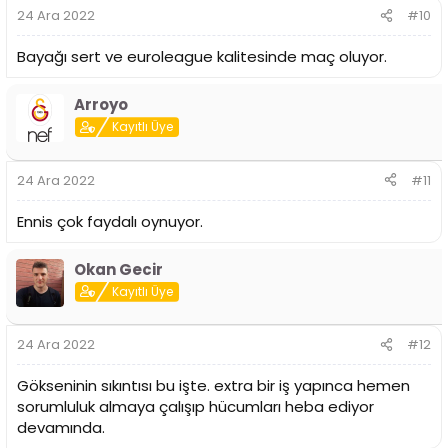
24 Ara 2022
#10
Bayağı sert ve euroleague kalitesinde maç oluyor.
Arroyo
Kayıtlı Üye
24 Ara 2022
#11
Ennis çok faydalı oynuyor.
Okan Gecir
Kayıtlı Üye
24 Ara 2022
#12
Gökseninin sıkıntısı bu işte. extra bir iş yapınca hemen
sorumluluk almaya çalışıp hücumları heba ediyor
devamında.