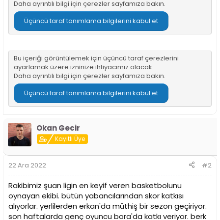
Daha ayrıntılı bilgi için
çerezler sayfamıza
bakın.
n
h
i
Üçüncü taraf tanımlama bilgilerini kabul et
Bu içeriği görüntülemek için üçüncü taraf çerezlerini
ayarlamak üzere izninize ihtiyacımız olacak.
Daha ayrıntılı bilgi için
çerezler sayfamıza
bakın.
Üçüncü taraf tanımlama bilgilerini kabul et
Okan Gecir
Kayıtlı Üye
22 Ara 2022
#2
Rakibimiz şuan ligin en keyif veren basketbolunu
oynayan ekibi. bütün yabancılarından skor katkısı
alıyorlar. yerlilerden erkan'da müthiş bir sezon geçiriyor.
son haftalarda genç oyuncu bora'da katkı veriyor. berk