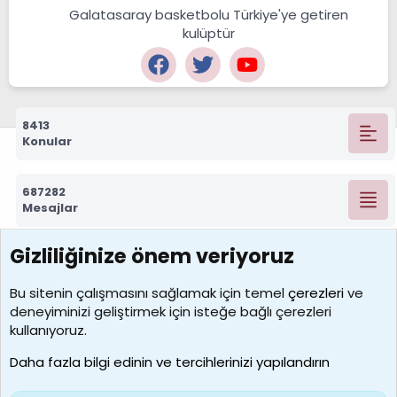
Galatasaray basketbolu Türkiye'ye getiren
kulüptür
8413
Konular
687282
Mesajlar
Gizliliğinize önem veriyoruz
7389
Kullanıcılar
Bu sitenin çalışmasını sağlamak için temel
çerezleri
ve
deneyiminizi geliştirmek için isteğe bağlı çerezleri
idriskaancelik
kullanıyoruz.
Son üye
Daha fazla bilgi edinin ve tercihlerinizi yapılandırın
Bize ulaşın
Şartlar ve kurallar
Gizlilik politikası