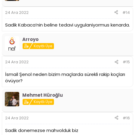
e
r
24 Ara 2022
#14
:
Sadik Kabaca’nin beline tedavi uygulaniyormus kenarda.
Arroyo
Kayıtlı Üye
24 Ara 2022
#15
İsmail Şenol neden bizim maçlarda sürekli rakip koçları
övüyor?
Mehmet Hüroğlu
Kayıtlı Üye
24 Ara 2022
#16
Sadik donemezse mahvolduk biz