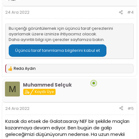
e
r
24 Ara 2022
#4
:
Bu içeriği görüntülemek için üçüncü taraf çerezlerini
ayarlamak üzere izninize ihtiyacımız olacak.
Daha ayrıntılı bilgi için
çerezler sayfamıza
bakın.
Üçüncü taraf tanımlama bilgilerini kabul et
Reda Aydın
T
e
p
Muhammed Selçuk
k
M
i
Kayıtlı Üye
l
e
r
24 Ara 2022
#5
:
Kızsak da etsek de Galatasaray NEF bir şekilde maçları
kazanmaya devam ediyor. Ben bugün de galip
geleceğimizi düşünüyorum nedense. Ha uzun mevkii