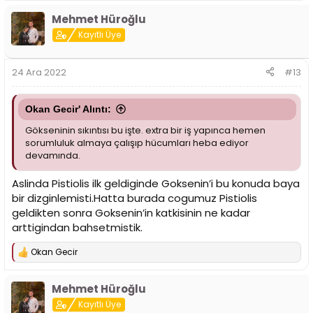
Mehmet Hüroğlu
Kayıtlı Üye
24 Ara 2022
#13
Okan Gecir' Alıntı:
Gökseninin sıkıntısı bu işte. extra bir iş yapınca hemen
sorumluluk almaya çalışıp hücumları heba ediyor
devamında.
Aslinda Pistiolis ilk geldiginde Goksenin’i bu konuda baya
bir dizginlemisti.Hatta burada cogumuz Pistiolis
geldikten sonra Goksenin’in katkisinin ne kadar
arttigindan bahsetmistik.
Okan Gecir
T
e
p
Mehmet Hüroğlu
k
i
Kayıtlı Üye
l