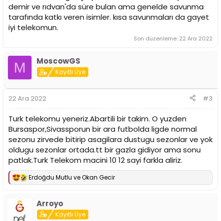
demir ve rıdvan'da süre bulan ama genelde savunma
tarafında katkı veren isimler. kısa savunmaları da gayet
iyi telekomun.
Son düzenleme:
22 Ara 2022
MoscowGS
M
Kayıtlı Üye
22 Ara 2022
#3
Turk telekomu yeneriz.Abartili bir takim. O yuzden
Bursaspor,Sivassporun bir ara futbolda ligde normal
sezonu zirvede bitirip asagilara dustugu sezonlar ve yok
oldugu sezonlar ortada.tt bir gazla gidiyor ama sonu
patlak.Turk Telekom macini 10 12 sayi farkla aliriz.
Erdoğdu Mutlu
ve
Okan Gecir
T
e
p
Arroyo
k
i
Kayıtlı Üye
l