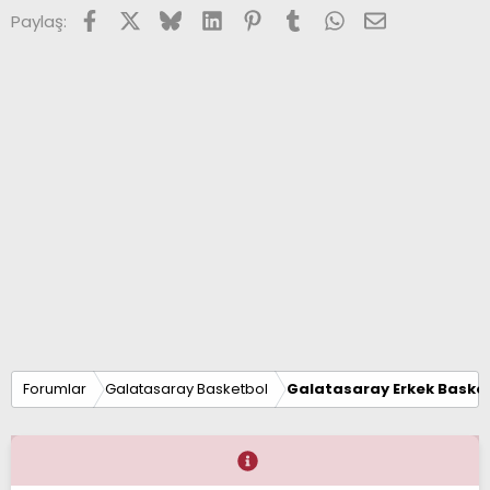
Facebook
X (Twitter)
Bluesky
LinkedIn
Pinterest
Tumblr
WhatsApp
E-posta
Paylaş:
Forumlar
Galatasaray Basketbol
Galatasaray Erkek Basket