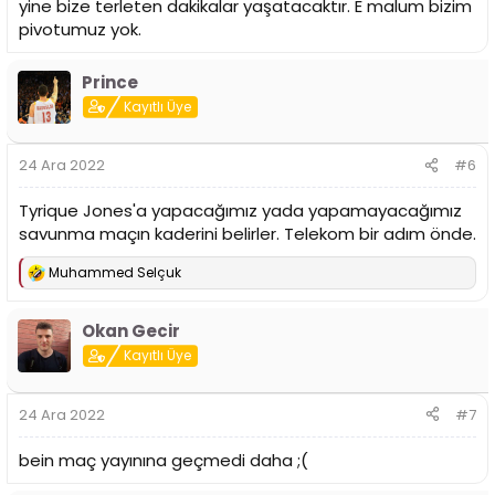
yine bize terleten dakikalar yaşatacaktır. E malum bizim
pivotumuz yok.
Prince
Kayıtlı Üye
24 Ara 2022
#6
Tyrique Jones'a yapacağımız yada yapamayacağımız
savunma maçın kaderini belirler. Telekom bir adım önde.
Muhammed Selçuk
T
e
p
Okan Gecir
k
i
Kayıtlı Üye
l
e
r
24 Ara 2022
#7
:
bein maç yayınına geçmedi daha ;(