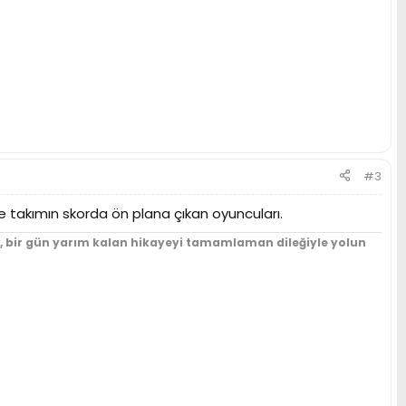
#3
 ile takımın skorda ön plana çıkan oyuncuları.
un, bir gün yarım kalan hikayeyi tamamlaman dileğiyle yolun