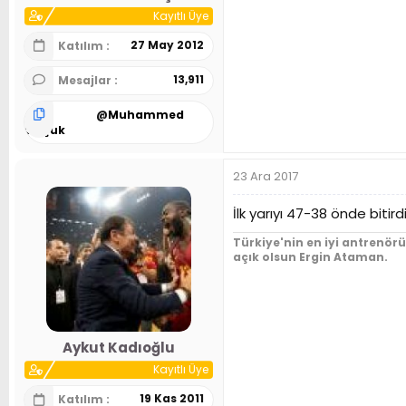
Kayıtlı Üye
27 May 2012
Katılım
13,911
Mesajlar
@
Muhammed
Selçuk
23 Ara 2017
İlk yarıyı 47-38 önde bitir
Türkiye'nin en iyi antrenör
açık olsun Ergin Ataman.
Aykut Kadıoğlu
Kayıtlı Üye
19 Kas 2011
Katılım