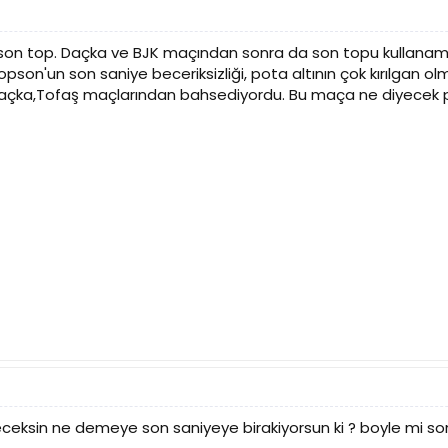
 son top. Daçka ve BJK maçından sonra da son topu kullanama
pson'un son saniye beceriksizliği, pota altının çok kırılgan olma
Daçka,Tofaş maçlarından bahsediyordu. Bu maça ne diyecek 
ceksin ne demeye son saniyeye birakiyorsun ki ? boyle mi so