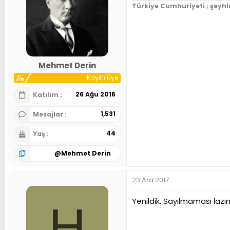
Türkiye Cumhuriyeti ; şeyhl
Mehmet Derin
Kayıtlı Üye
26 Ağu 2016
Katılım
1,531
Mesajlar
44
Yaş
@
Mehmet Derin
23 Ara 2017
Yenildik. Sayılmaması laz
H