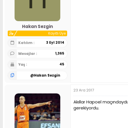
Hakan Sezgin
Kayıtlı Üye
3 Eyl 2014
Katılım
1,365
Mesajlar
45
Yaş
@
Hakan Sezgin
23 Ara 2017
Akıllar Hapoel maçındaydı.
gerekiyordu.