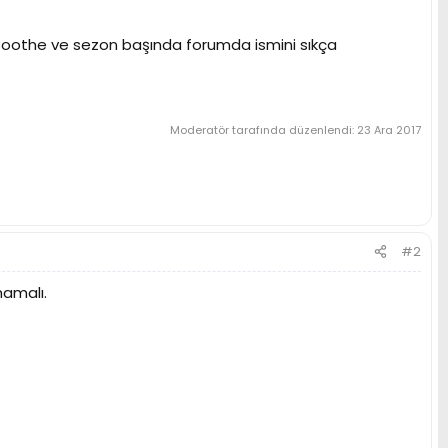
n Boothe ve sezon başında forumda ismini sıkça
Moderatör tarafında düzenlendi:
23 Ara 2017
#2
mamalı.