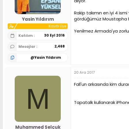
alıyor.
n
h
i
Rakip takımın en iyi 4 ism
gördüğümüz Moustapha Fal
Yasin Yıldırım
Kayıtlı Üye
Yenilmez Armada'ya zorlu 
30 Eyl 2016
Katılım
2,468
Mesajlar
@
Yasin Yıldırım
20 Ara 2017
Fall'un arkasında kim dur
M
Tapatalk kullanarak iPhone
Muhammed Selçuk