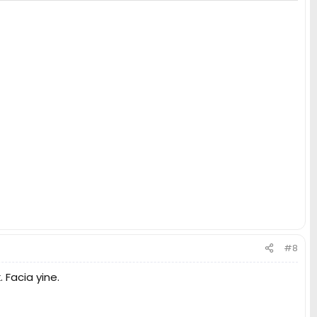
#8
 Facia yine.