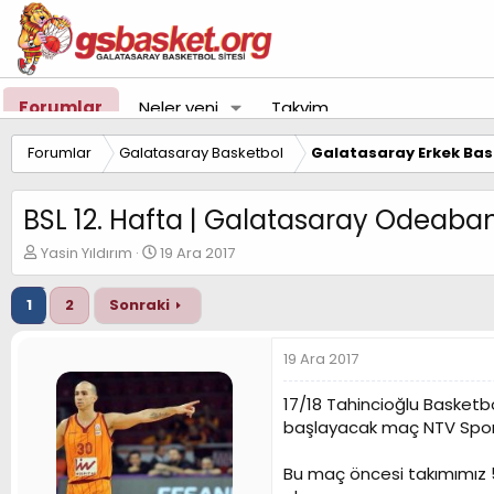
Forumlar
Neler yeni
Takvim
Forumlar
Galatasaray Basketbol
Galatasaray Erkek Bas
BSL 12. Hafta | Galatasaray Odeaba
K
B
Yasin Yıldırım
19 Ara 2017
o
a
n
ş
1
2
Sonraki
u
l
y
a
u
n
19 Ara 2017
B
g
a
ı
17/18 Tahincioğlu Basketbo
ş
ç
başlayacak maç NTV Spor'
l
t
a
a
t
r
Bu maç öncesi takımımız 5 
a
i