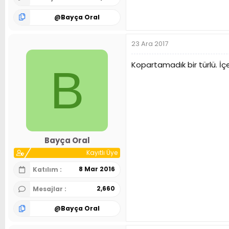
@
Bayça Oral
23 Ara 2017
Kopartamadık bir türlü. İç
B
Bayça Oral
Kayıtlı Üye
8 Mar 2016
Katılım
2,660
Mesajlar
@
Bayça Oral