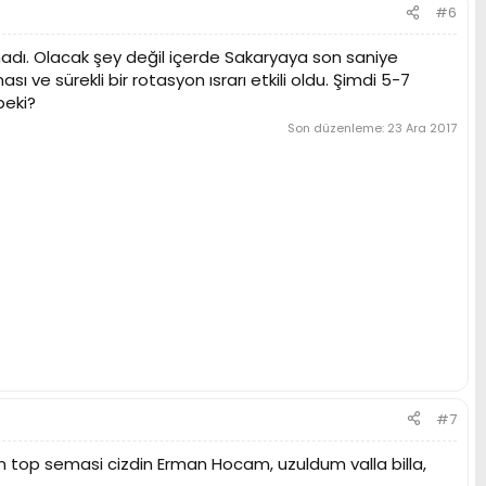
#6
dı. Olacak şey değil içerde Sakaryaya son saniye
sı ve sürekli bir rotasyon ısrarı etkili oldu. Şimdi 5-7
peki?
Son düzenleme:
23 Ara 2017
#7
n top semasi cizdin Erman Hocam, uzuldum valla billa,