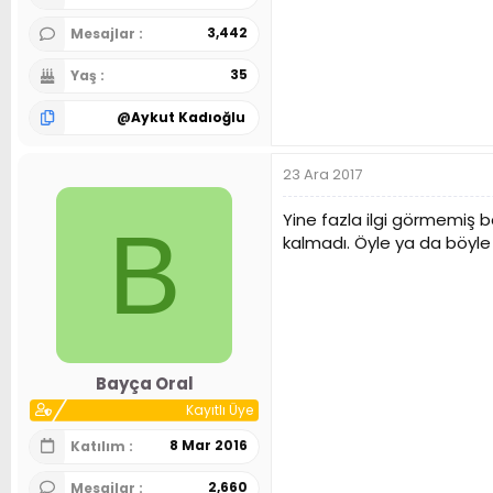
3,442
Mesajlar
35
Yaş
@
Aykut Kadıoğlu
23 Ara 2017
Yine fazla ilgi görmemiş b
B
kalmadı. Öyle ya da böyle 
Bayça Oral
Kayıtlı Üye
8 Mar 2016
Katılım
2,660
Mesajlar