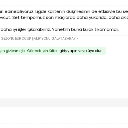
ları edinebiliyoruz. Ligde kalitenin düşmesinin de etkisiyle bu 
mevcut. Set tempomuz son maçlarda daha yukarıda, daha akıc
 daha iyi işler çıkarabiliriz. Yönetim buna kulak tıkamamalı.
16 SEZONU EUROCUP ŞAMPİYONU GALATASARAY -
için gizlenmiştir. Görmek için lütfen
giriş yapın
veya
üye olun
.