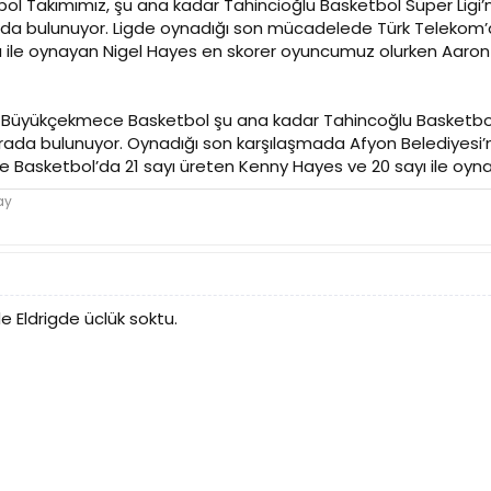
ol Takımımız, şu ana kadar Tahincioğlu Basketbol Süper Ligi’n
rada bulunuyor. Ligde oynadığı son mücadelede Türk Telekom’
yı ile oynayan Nigel Hayes en skorer oyuncumuz olurken Aaron H
si Büyükçekmece Basketbol şu ana kadar Tahincoğlu Basketbol 
sırada bulunuyor. Oynadığı son karşılaşmada Afyon Belediyesi’n
Basketbol’da 21 sayı üreten Kenny Hayes ve 20 sayı ile oynayan
ay
e Eldrigde üclük soktu.