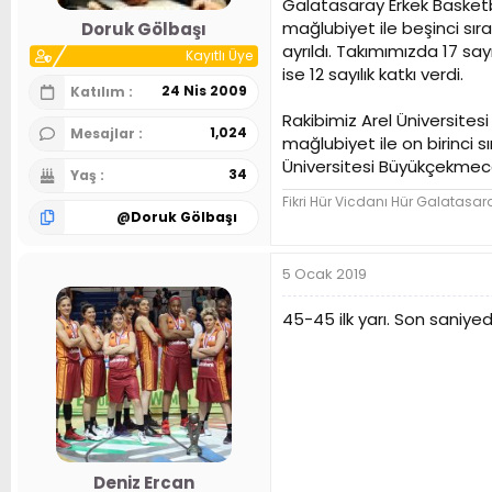
Galatasaray Erkek Basketb
n
h
mağlubiyet ile beşinci sı
Doruk Gölbaşı
i
ayrıldı. Takımımızda 17 sa
Kayıtlı Üye
ise 12 sayılık katkı verdi.
24 Nis 2009
Katılım
Rakibimiz Arel Üniversite
1,024
Mesajlar
mağlubiyet ile on birinci 
Üniversitesi Büyükçekmece 
34
Yaş
Fikri Hür Vicdanı Hür Galatasar
@
Doruk Gölbaşı
5 Ocak 2019
45-45 ilk yarı. Son saniyed
Deniz Ercan