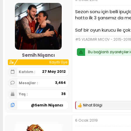
k
i
l
Sezon sonu için belli ipuç
e
hatta ilk 3 şansımız da 
r
:
Saf bir oyun kurucu ile çok
#5 VLADIMIR MICOV - 2015-20
Bu bağlantı ziyaretçiler 
Semih Nişancı
Kayıtlı Üye
27 May 2012
Katılım
3,464
Mesajlar
36
Yaş
@
Semih Nişancı
Nihat Bölgi
T
e
p
6 Ocak 2019
k
i
l