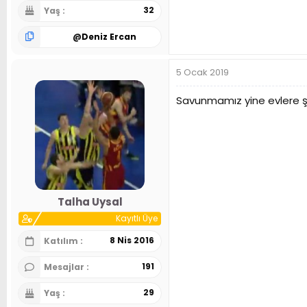
32
Yaş
@
Deniz Ercan
5 Ocak 2019
Savunmamız yine evlere şe
Talha Uysal
Kayıtlı Üye
8 Nis 2016
Katılım
191
Mesajlar
29
Yaş