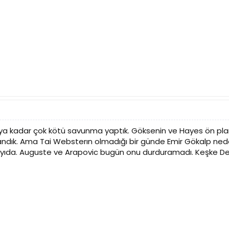
aya kadar çok kötü savunma yaptık. Göksenin ve Hayes ön plana
landık. Ama Tai Websterın olmadığı bir günde Emir Gökalp 
sayıda. Auguste ve Arapovic bugün onu durduramadı. Keşke Dev