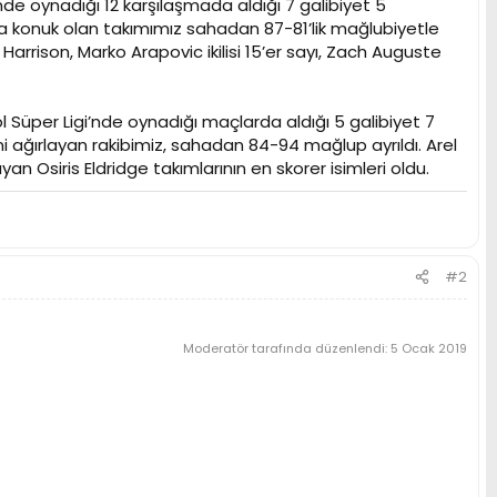
de oynadığı 12 karşılaşmada aldığı 7 galibiyet 5
a konuk olan takımımız sahadan 87-81’lik mağlubiyetle
arrison, Marko Arapovic ikilisi 15’er sayı, Zach Auguste
Süper Ligi’nde oynadığı maçlarda aldığı 5 galibiyet 7
i ağırlayan rakibimiz, sahadan 84-94 mağlup ayrıldı. Arel
 Osiris Eldridge takımlarının en skorer isimleri oldu.
#2
Moderatör tarafında düzenlendi:
5 Ocak 2019