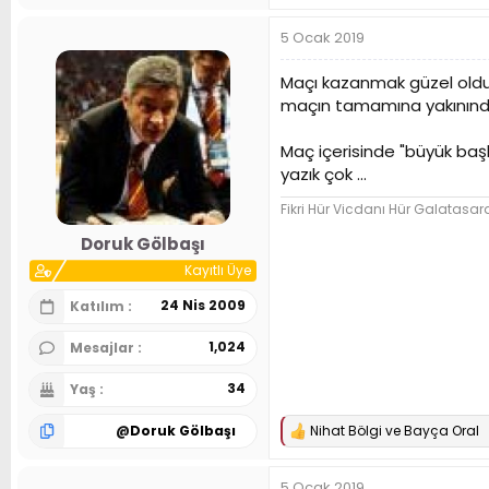
5 Ocak 2019
Maçı kazanmak güzel oldu. 
maçın tamamına yakınında 
Maç içerisinde "büyük ba
yazık çok ...
Fikri Hür Vicdanı Hür Galatasar
Doruk Gölbaşı
Kayıtlı Üye
24 Nis 2009
Katılım
1,024
Mesajlar
34
Yaş
@
Doruk Gölbaşı
Nihat Bölgi
ve
Bayça Oral
T
e
p
5 Ocak 2019