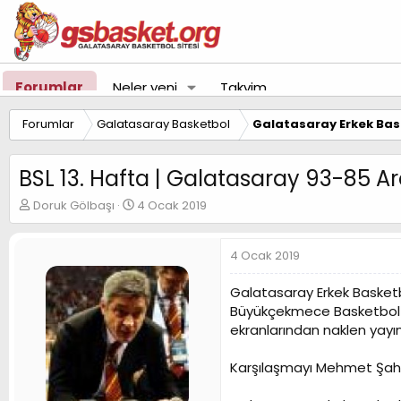
Forumlar
Neler yeni
Takvim
Forumlar
Galatasaray Basketbol
Galatasaray Erkek Bas
BSL 13. Hafta | Galatasaray 93-85 
K
B
Doruk Gölbaşı
4 Ocak 2019
o
a
n
ş
u
l
4 Ocak 2019
y
a
u
n
Galatasaray Erkek Basketb
B
g
Büyükçekmece Basketbol il
a
ı
ekranlarından naklen yayı
ş
ç
l
t
a
a
Karşılaşmayı Mehmet Şahi
t
r
a
i