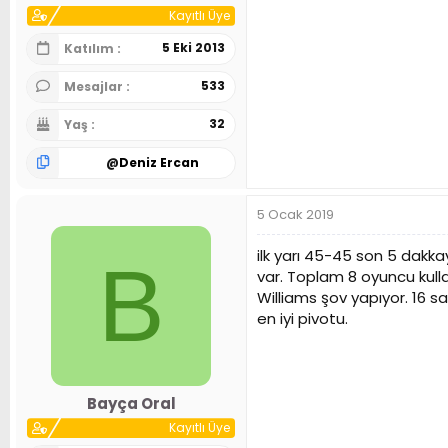
Kayıtlı Üye
5 Eki 2013
Katılım
533
Mesajlar
32
Yaş
@
Deniz Ercan
5 Ocak 2019
ilk yarı 45-45 son 5 dakk
B
var. Toplam 8 oyuncu kul
Williams şov yapıyor. 16 
en iyi pivotu.
Bayça Oral
Kayıtlı Üye