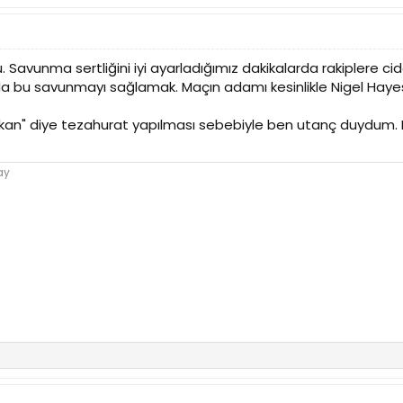
Savunma sertliğini iyi ayarladığımız dakikalarda rakiplere cidd
bu savunmayı sağlamak. Maçın adamı kesinlikle Nigel Hayes't
şkan" diye tezahurat yapılması sebebiyle ben utanç duydum.
ay