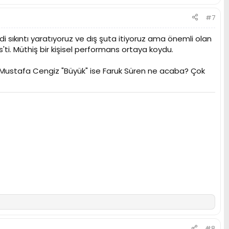
#7
i sıkıntı yaratıyoruz ve dış şuta itiyoruz ama önemli olan
i. Müthiş bir kişisel performans ortaya koydu.
 Mustafa Cengiz "Büyük" ise Faruk Süren ne acaba? Çok
#8