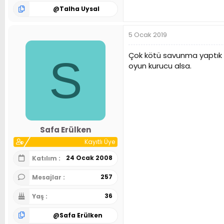
@
Talha Uysal
5 Ocak 2019
Çok kötü savunma yaptık i
S
oyun kurucu alsa.
Safa Erülken
Kayıtlı Üye
24 Ocak 2008
Katılım
257
Mesajlar
36
Yaş
@
Safa Erülken