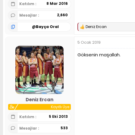
8 Mar 2016
Katılım
2,660
Mesajlar
@
Bayça Oral
Deniz Ercan
T
e
p
5 Ocak 2019
k
i
l
Göksenin maşallah.
e
r
:
Deniz Ercan
Kayıtlı Üye
5 Eki 2013
Katılım
533
Mesajlar