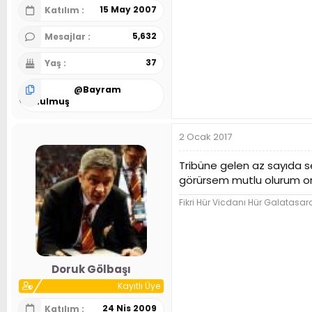
15 May 2007
Katılım
5,632
Mesajlar
37
Yaş
@
Bayram
Kurtulmuş
2 Ocak 2017
Tribüne gelen az sayıda se
görürsem mutlu olurum onu
Fikri Hür Vicdanı Hür Galatasar
Doruk Gölbaşı
Kayıtlı Üye
24 Nis 2009
Katılım