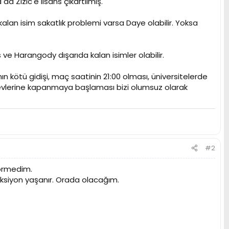
a Zizic'e lisans çıkartılmış.
lan isim sakatlık problemi varsa Daye olabilir. Yoksa
ve Harangody dışarıda kalan isimler olabilir.
 kötü gidişi, maç saatinin 21:00 olması, üniversitelerde
ş evlerine kapanmaya başlaması bizi olumsuz olarak
#2
görmedim.
ksiyon yaşanır. Orada olacağım.