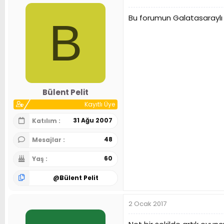
Bu forumun Galatasaraylı t
B
Bülent Pelit
Kayıtlı Üye
31 Ağu 2007
Katılım
48
Mesajlar
60
Yaş
@
Bülent Pelit
2 Ocak 2017