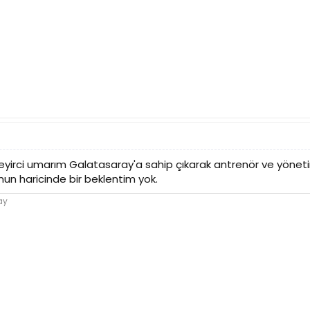
yirci umarım Galatasaray'a sahip çıkarak antrenör ve yönetime
n haricinde bir beklentim yok.
ay