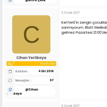
@
Emre Çelik
2 Ocak 2017
Kel Ferit'in zengin çocuk
C
sanmıyorum. Blatt Mekkabi
gelmez Pazartesi 21:00'deki
Cihan Yerlikaya
Kayıtlı Üye
4 Eki 2016
Katılım
57
Mesajlar
@
Cihan
Yerlikaya
2 Ocak 2017