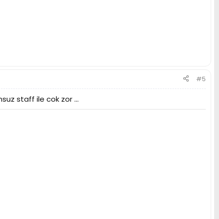
#5
z staff ile cok zor ...