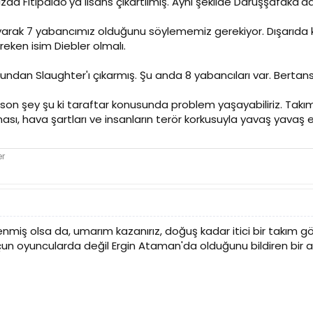
da Fitipaldo'ya lisans çıkartılmış. Aynı şekilde Darüşşafaka'da d
arak 7 yabancımız olduğunu söylememiz gerekiyor. Dışarıda ka
ken isim Diebler olmalı.
ndan Slaughter'ı çıkarmış. Şu anda 8 yabancıları var. Bertans 
on şey şu ki taraftar konusunda problem yaşayabiliriz. Takımın
ası, hava şartları ve insanların terör korkusuyla yavaş yava
er
enmiş olsa da, umarım kazanırız, doğuş kadar itici bir takım 
un oyuncularda değil Ergin Ataman'da olduğunu bildiren bir a