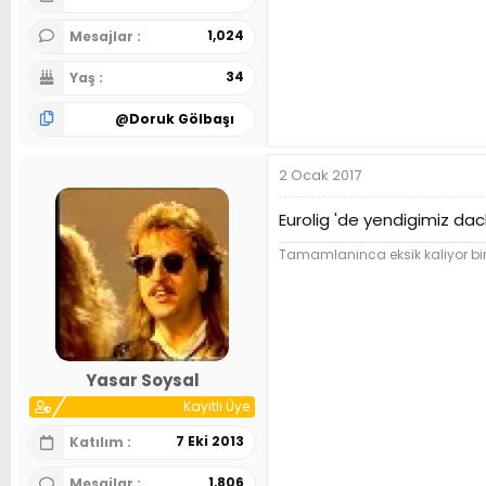
1,024
Mesajlar
34
Yaş
@
Doruk Gölbaşı
2 Ocak 2017
Eurolig 'de yendigimiz dac
Tamamlaninca eksik kaliyor bir se
Yasar Soysal
Kayıtlı Üye
7 Eki 2013
Katılım
1,806
Mesajlar