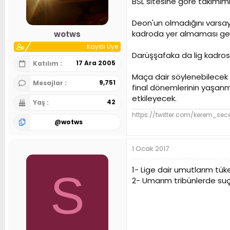
BSL sitesine göre takımımız
n
h
i
Deon'un olmadığını varsay
kadroda yer almaması gere
wotws
Kayıtlı Üye
Darüşşafaka da lig kadrosu
17 Ara 2005
Katılım
Maça dair söylenebilecek s
9,751
Mesajlar
final dönemlerinin yaşanm
etkileyecek.
42
Yaş
https://twitter.com/kerem_sec
@
wotws
1 Ocak 2017
1- Lige dair umutlarım tük
S
2- Umarım tribünlerde suç