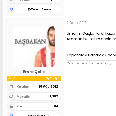
@
Yasar Soysal
2 Ocak 2017
Umarım Daçka farklı kazan
Ataman bu takım senin es
Tapatalk kullanarak iPhone
Galatasaray'ı biat eden duygusa
Emre Çelik
Kayıtlı Üye
16 Ağu 2012
Katılım
1,987
Mesajlar
34
Yaş