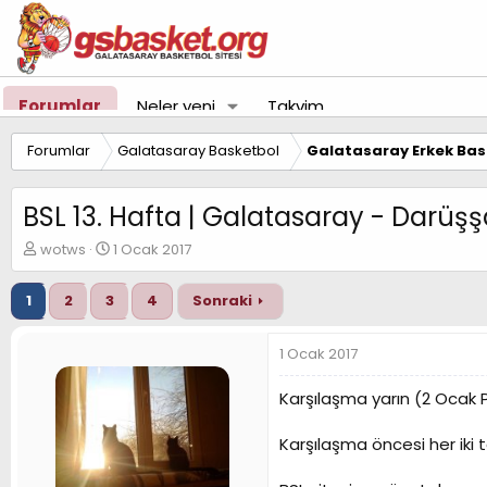
Forumlar
Neler yeni
Takvim
Forumlar
Galatasaray Basketbol
Galatasaray Erkek Bas
BSL 13. Hafta | Galatasaray - Darüş
K
B
wotws
1 Ocak 2017
o
a
n
ş
1
2
3
4
Sonraki
u
l
y
a
u
n
1 Ocak 2017
B
g
a
ı
Karşılaşma yarın (2 Ocak 
ş
ç
l
t
Karşılaşma öncesi her iki 
a
a
t
r
a
i