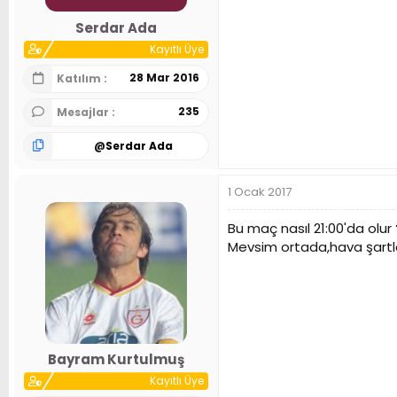
Serdar Ada
Kayıtlı Üye
28 Mar 2016
Katılım
235
Mesajlar
@
Serdar Ada
1 Ocak 2017
Bu maç nasıl 21:00'da olur 
Mevsim ortada,hava şartla
Bayram Kurtulmuş
Kayıtlı Üye