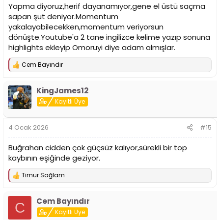
Yapma diyoruz,herif dayanamıyor,gene el üstü saçma
sapan şut deniyor.Momentum
yakalayabilecekken,momentum veriyorsun
dönüşte.Youtube'a 2 tane ingilizce kelime yazıp sonuna
highlights ekleyip Omoruyi diye adam almışlar.
Cem Bayındır
T
e
p
KingJames12
k
i
Kayıtlı Üye
l
e
r
4 Ocak 2026
#15
:
Buğrahan cidden çok güçsüz kalıyor,sürekli bir top
kaybının eşiğinde geziyor.
Timur Sağlam
T
e
p
Cem Bayındır
k
C
i
Kayıtlı Üye
l