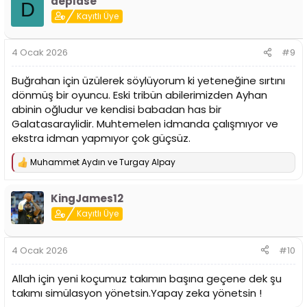
deplase
k
D
i
Kayıtlı Üye
l
e
r
4 Ocak 2026
#9
:
Buğrahan için üzülerek söylüyorum ki yeteneğine sırtını
dönmüş bir oyuncu. Eski tribün abilerimizden Ayhan
abinin oğludur ve kendisi babadan has bir
Galatasaraylidir. Muhtemelen idmanda çalışmıyor ve
ekstra idman yapmıyor çok güçsüz.
Muhammet Aydın
ve
Turgay Alpay
T
e
p
KingJames12
k
i
Kayıtlı Üye
l
e
r
4 Ocak 2026
#10
:
Allah için yeni koçumuz takımın başına geçene dek şu
takımı simülasyon yönetsin.Yapay zeka yönetsin !