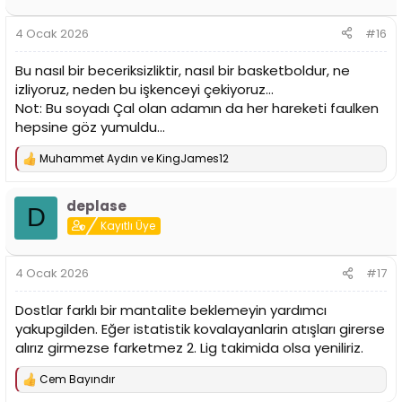
e
r
4 Ocak 2026
#16
:
Bu nasıl bir beceriksizliktir, nasıl bir basketboldur, ne
izliyoruz, neden bu işkenceyi çekiyoruz…
Not: Bu soyadı Çal olan adamın da her hareketi faulken
hepsine göz yumuldu…
Muhammet Aydın
ve
KingJames12
T
e
p
deplase
k
D
i
Kayıtlı Üye
l
e
r
4 Ocak 2026
#17
:
Dostlar farklı bir mantalite beklemeyin yardımcı
yakupgilden. Eğer istatistik kovalayanlarin atışları girerse
alırız girmezse farketmez 2. Lig takimida olsa yeniliriz.
Cem Bayındır
T
e