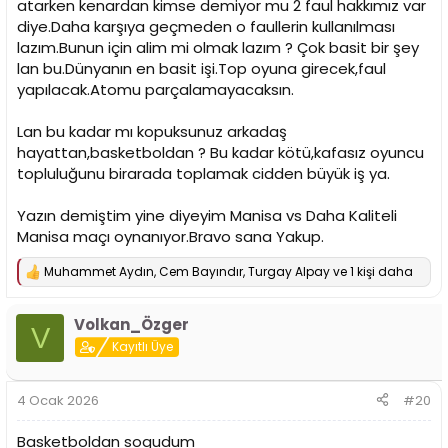
atarken kenardan kimse demiyor mu 2 faul hakkımız var
diye.Daha karşıya geçmeden o faullerin kullanılması
lazım.Bunun için alim mi olmak lazım ? Çok basit bir şey
lan bu.Dünyanın en basit işi.Top oyuna girecek,faul
yapılacak.Atomu parçalamayacaksın.
Lan bu kadar mı kopuksunuz arkadaş
hayattan,basketboldan ? Bu kadar kötü,kafasız oyuncu
topluluğunu birarada toplamak cidden büyük iş ya.
Yazın demiştim yine diyeyim Manisa vs Daha Kaliteli
Manisa maçı oynanıyor.Bravo sana Yakup.
Muhammet Aydın
,
Cem Bayındır
,
Turgay Alpay
ve 1 kişi daha
T
e
p
Volkan_Özger
k
V
i
Kayıtlı Üye
l
e
r
4 Ocak 2026
#20
:
Basketboldan sogudum