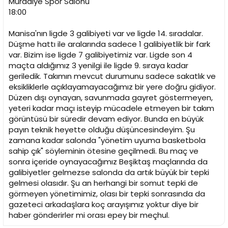
Muradiye Spor Salonu
n
h
18:00
i
Manisa'nın ligde 3 galibiyeti var ve ligde 14. sıradalar.
Düşme hattı ile aralarında sadece 1 galibiyetlik bir fark
var. Bizim ise ligde 7 galibiyetimiz var. Ligde son 4
maçta aldığımız 3 yenilgi ile ligde 9. sıraya kadar
geriledik. Takımın mevcut durumunu sadece sakatlık ve
eksikliklerle açıklayamayacağımız bir yere doğru gidiyor.
Düzen dışı oynayan, savunmada gayret göstermeyen,
yeteri kadar maçı isteyip mücadele etmeyen bir takım
görüntüsü bir süredir devam ediyor. Bunda en büyük
payın teknik heyette olduğu düşüncesindeyim. Şu
zamana kadar salonda "yönetim uyuma basketbola
sahip çık" söyleminin ötesine geçilmedi. Bu maç ve
sonra içeride oynayacağımız Beşiktaş maçlarında da
galibiyetler gelmezse salonda da artık büyük bir tepki
gelmesi olasıdır. Şu an herhangi bir somut tepki de
görmeyen yönetimimiz, olası bir tepki sonrasında da
gazeteci arkadaşlara koç arayışımız yoktur diye bir
haber gönderirler mi orası epey bir meçhul.