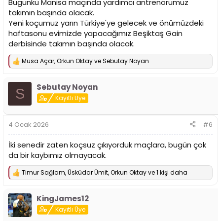
Bugünkü Manisa maçında yardımcı antrenörümüz
takımın başında olacak.
Yeni koçumuz yarın Türkiye'ye gelecek ve önümüzdeki
haftasonu evimizde yapacağımız Beşiktaş Gain
derbisinde takımın başında olacak.
Musa Açar
,
Orkun Oktay
ve
Sebutay Noyan
T
e
p
Sebutay Noyan
k
S
i
Kayıtlı Üye
l
e
r
4 Ocak 2026
#6
:
İki senedir zaten koçsuz çıkıyorduk maçlara, bugün çok
da bir kaybımız olmayacak.
Timur Sağlam
,
Üsküdar Ümit
,
Orkun Oktay
ve 1 kişi daha
T
e
p
KingJames12
k
i
Kayıtlı Üye
l