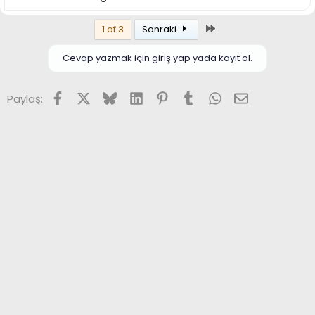
Son
1 of 3
Sonraki
Cevap yazmak için giriş yap yada kayıt ol.
Facebook
X (Twitter)
Bluesky
LinkedIn
Pinterest
Tumblr
WhatsApp
E-posta
Paylaş: