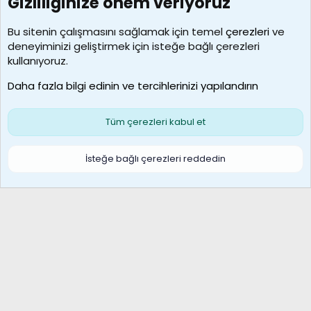
Gizliliğinize önem veriyoruz
7388
Kullanıcılar
Bu sitenin çalışmasını sağlamak için temel
çerezleri
ve
deneyiminizi geliştirmek için isteğe bağlı çerezleri
borabekirogluu
kullanıyoruz.
Son üye
Daha fazla bilgi edinin ve tercihlerinizi yapılandırın
Bize ulaşın
Şartlar ve kurallar
Gizlilik politikası
Çerezler
Yardım
Ana sayfa
R
Tüm çerezleri kabul et
S
S
Galatasaray Basketbol | GS Basket Taraftar Platformu
İsteğe bağlı çerezleri reddedin
®
Community platform by XenForo
© 2010-2026 XenForo Ltd.
XenForo Türkçe 🇹🇷 Destek Forumu –
XenWp.Com