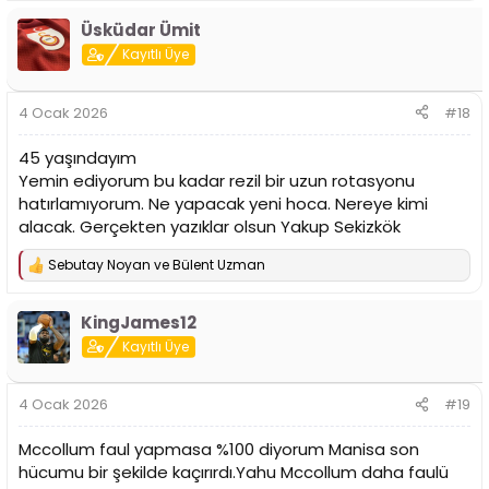
p
Üsküdar Ümit
k
i
Kayıtlı Üye
l
e
r
4 Ocak 2026
#18
:
45 yaşındayım
Yemin ediyorum bu kadar rezil bir uzun rotasyonu
hatırlamıyorum. Ne yapacak yeni hoca. Nereye kimi
alacak. Gerçekten yazıklar olsun Yakup Sekizkök
Sebutay Noyan
ve
Bülent Uzman
T
e
p
KingJames12
k
i
Kayıtlı Üye
l
e
r
4 Ocak 2026
#19
:
Mccollum faul yapmasa %100 diyorum Manisa son
hücumu bir şekilde kaçırırdı.Yahu Mccollum daha faulü