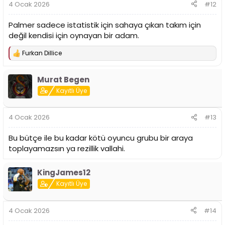
4 Ocak 2026
#12
Palmer sadece istatistik için sahaya çıkan takım için
değil kendisi için oynayan bir adam.
Furkan Dillice
T
e
p
Murat Begen
k
i
Kayıtlı Üye
l
e
r
4 Ocak 2026
#13
:
Bu bütçe ile bu kadar kötü oyuncu grubu bir araya
toplayamazsın ya rezillik vallahi.
KingJames12
Kayıtlı Üye
4 Ocak 2026
#14