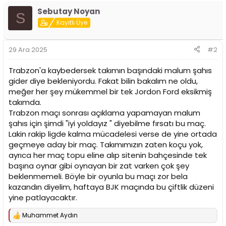
Sebutay Noyan
S
Kayıtlı Üye
29 Ara 2025
#2
Trabzon'a kaybedersek takımın başındaki malum şahıs
gider diye bekleniyordu. Fakat bilin bakalım ne oldu,
meğer her şey mükemmel bir tek Jordon Ford eksikmiş
takımda.
Trabzon maçı sonrası açıklama yapamayan malum
şahıs için şimdi "iyi yoldayız " diyebilme fırsatı bu maç.
Lakin rakip ligde kalma mücadelesi verse de yine ortada
geçmeye aday bir maç. Takımımızın zaten koçu yok,
ayrıca her maç topu eline alıp sitenin bahçesinde tek
başına oynar gibi oynayan bir zat varken çok şey
beklenmemeli. Böyle bir oyunla bu maçı zor bela
kazandın diyelim, haftaya BJK maçında bu çiftlik düzeni
yine patlayacaktır.
Muhammet Aydın
T