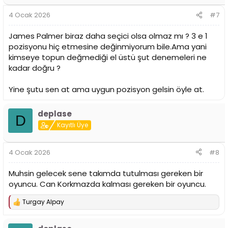
e
r
4 Ocak 2026
#7
:
James Palmer biraz daha seçici olsa olmaz mı ? 3 e 1
pozisyonu hiç etmesine değinmiyorum bile.Ama yani
kimseye topun değmediği el üstü şut denemeleri ne
kadar doğru ?
Yine şutu sen at ama uygun pozisyon gelsin öyle at.
deplase
D
Kayıtlı Üye
4 Ocak 2026
#8
Muhsin gelecek sene takımda tutulması gereken bir
oyuncu. Can Korkmazda kalması gereken bir oyuncu.
Turgay Alpay
T
e
p