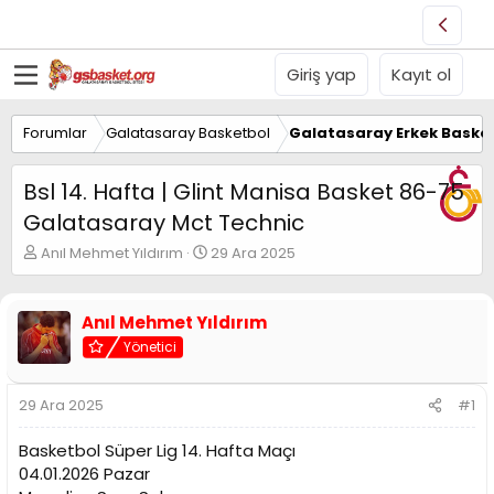
Giriş yap
Kayıt ol
Forumlar
Galatasaray Basketbol
Galatasaray Erkek Basket
Bsl 14. Hafta | Glint Manisa Basket 86-75
Galatasaray Mct Technic
K
B
Anıl Mehmet Yıldırım
29 Ara 2025
o
a
n
ş
u
l
Anıl Mehmet Yıldırım
y
a
Yönetici
u
n
B
g
a
ı
29 Ara 2025
#1
ş
ç
l
t
Basketbol Süper Lig 14. Hafta Maçı
a
a
t
r
04.01.2026 Pazar
a
i