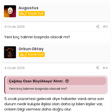
e
p
Augustus
k
i
Kayıtlı Üye
l
e
r
4 Ocak 2026
#3
:
Yeni koç takmın başında olacak mı?
Orkun Oktay
Kayıtlı Üye
4 Ocak 2026
#4
Çağdaş Ozan Büyükkaya' Alıntı:
Yeni koç takmın başında olacak mı?
5 ocak pazartesi gelecek diye haberler vardı ama son
durum nedir kulüple ilişkisi olan daha iyi bilen kişiler var,
onların bilgi vermesi daha doğru olur.