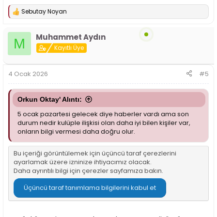
Sebutay Noyan
T
e
p
Muhammet Aydın
k
M
i
Kayıtlı Üye
l
e
r
4 Ocak 2026
#5
:
Orkun Oktay' Alıntı:
5 ocak pazartesi gelecek diye haberler vardı ama son
durum nedir kulüple ilişkisi olan daha iyi bilen kişiler var,
onların bilgi vermesi daha doğru olur.
Bu içeriği görüntülemek için üçüncü taraf çerezlerini
ayarlamak üzere izninize ihtiyacımız olacak.
Daha ayrıntılı bilgi için
çerezler sayfamıza
bakın.
Üçüncü taraf tanımlama bilgilerini kabul et