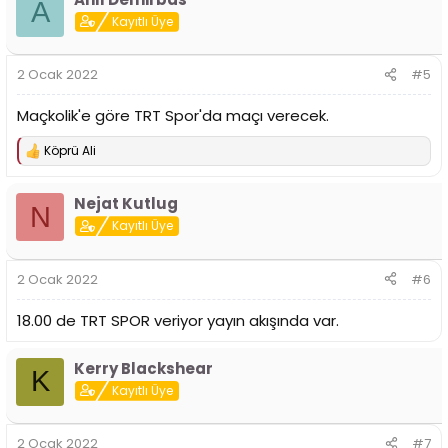
k
A
i
Kayıtlı Üye
l
e
r
2 Ocak 2022
#5
:
Maçkolik'e göre TRT Spor'da maçı verecek.
Köprü Ali
T
e
p
Nejat Kutlug
k
N
i
Kayıtlı Üye
l
e
r
2 Ocak 2022
#6
:
18.00 de TRT SPOR veriyor yayın akışında var.
Kerry Blackshear
K
Kayıtlı Üye
2 Ocak 2022
#7