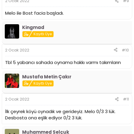
2 Ocak 2022
#9
Melo ile Bost facia başladı.
Kingmad
Kayıtlı Üye
2 Ocak 2022
#10
Tbl 5 yabancı sahada oynama hakkı varmı takımların
Mustafa Metin Çakır
Kayıtlı Üye
2 Ocak 2022
#11
İlk çeyrek köyü oynadık ve gerideyiz. Melo 0/3 3 lük.
Desbosta ona eşlik ediyor 0/2 3 lük.
Muhammed Selçuk