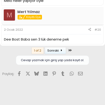
Melo neler yapıyor öyle
Mert Yılmaz
M
Kayıtlı Üye
2 Ocak 2022
#20
Dee Bost Baba sen 3 lük deneme pek
Son
1 of 2
Sonraki
Cevap yazmak için giriş yap yada kayıt ol.
Facebook
X (Twitter)
Bluesky
LinkedIn
Pinterest
Tumblr
WhatsApp
E-posta
Paylaş: