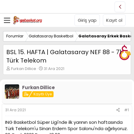
Giriş yap
Kayıt ol
Forumlar
Galatasaray Basketbol
Galatasaray Erkek Basket
BSL 15. HAFTA | Galatasaray NEF 88 - 71
Türk Telekom
K
B
Furkan Dillice
31 Ara 2021
o
a
n
ş
u
l
Furkan Dillice
y
a
Kayıtlı Üye
u
n
B
g
a
ı
31 Ara 2021
#1
ş
ç
l
t
ING Basketbol Süper Ligi'nde ilk yarının son haftasında
a
a
t
r
Türk Telekom'u Sinan Erdem Spor Salonu'nda ağırlıyoruz.
a
i