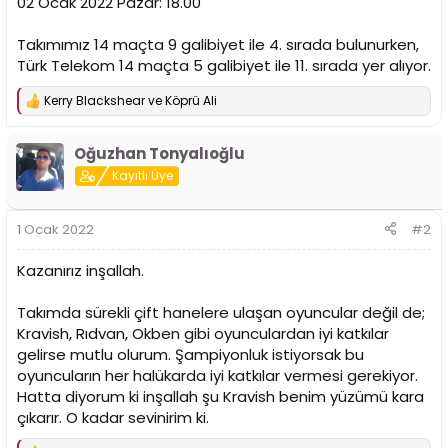
02 Ocak 2022 Pazar: 18.00
n
h
i
Takımımız 14 maçta 9 galibiyet ile 4. sırada bulunurken,
Türk Telekom 14 maçta 5 galibiyet ile 11. sırada yer alıyor.
Kerry Blackshear
ve
Köprü Ali
T
e
p
Oğuzhan Tonyalıoğlu
k
i
Kayıtlı Üye
l
e
r
1 Ocak 2022
#2
:
Kazanırız inşallah.
Takımda sürekli çift hanelere ulaşan oyuncular değil de;
Kravish, Rıdvan, Okben gibi oyunculardan iyi katkılar
gelirse mutlu olurum. Şampiyonluk istiyorsak bu
oyuncuların her halükarda iyi katkılar vermesi gerekiyor.
Hatta diyorum ki inşallah şu Kravish benim yüzümü kara
çıkarır. O kadar sevinirim ki.