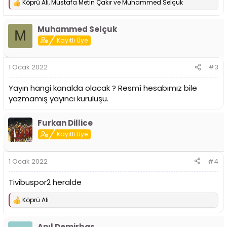
Köprü Ali
,
Mustafa Metin Çakır
ve
Muhammed Selçuk
T
e
p
Muhammed Selçuk
k
M
i
Kayıtlı Üye
l
e
r
1 Ocak 2022
#3
:
Yayın hangi kanalda olacak ? Resmî hesabımız bile
yazmamış yayıncı kuruluşu.
Furkan Dillice
Kayıtlı Üye
1 Ocak 2022
#4
Tivibuspor2 heralde
Köprü Ali
T
e
p
Anıl Demirbas