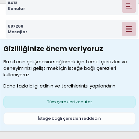
8413
Konular
687268
Mesajlar
Gizliliğinize önem veriyoruz
7388
Kullanıcılar
Bu sitenin çalışmasını sağlamak için temel
çerezleri
ve
deneyiminizi geliştirmek için isteğe bağlı çerezleri
borabekirogluu
kullanıyoruz.
Son üye
Daha fazla bilgi edinin ve tercihlerinizi yapılandırın
Bize ulaşın
Şartlar ve kurallar
Gizlilik politikası
Çerezler
Yardım
Ana sayfa
R
Tüm çerezleri kabul et
S
S
Galatasaray Basketbol | GS Basket Taraftar Platformu
İsteğe bağlı çerezleri reddedin
®
Community platform by XenForo
© 2010-2026 XenForo Ltd.
XenForo Türkçe 🇹🇷 Destek Forumu –
XenWp.Com