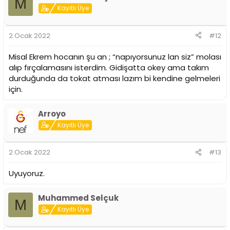
M
Kayıtlı Üye
2 Ocak 2022
#12
Misal Ekrem hocanın şu an ; “napıyorsunuz lan siz” molası
alıp fırçalamasını isterdim. Gidişatta okey ama takım
durduğunda da tokat atması lazım bi kendine gelmeleri
için.
Arroyo
Kayıtlı Üye
2 Ocak 2022
#13
Uyuyoruz.
Muhammed Selçuk
M
Kayıtlı Üye