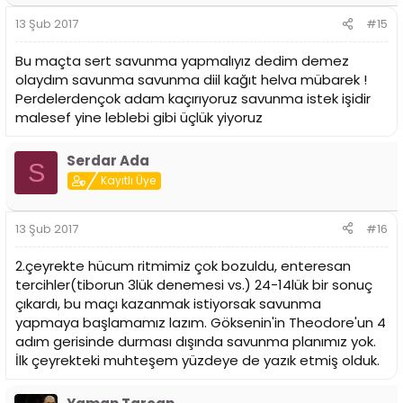
13 Şub 2017
#15
Bu maçta sert savunma yapmalıyız dedim demez
olaydım savunma savunma diil kağıt helva mübarek !
Perdelerdençok adam kaçırıyoruz savunma istek işidir
malesef yine leblebi gibi üçlük yiyoruz
Serdar Ada
S
Kayıtlı Üye
13 Şub 2017
#16
2.çeyrekte hücum ritmimiz çok bozuldu, enteresan
tercihler(tiborun 3lük denemesi vs.) 24-14lük bir sonuç
çıkardı, bu maçı kazanmak istiyorsak savunma
yapmaya başlamamız lazım. Göksenin'in Theodore'un 4
adım gerisinde durması dışında savunma planımız yok.
İlk çeyrekteki muhteşem yüzdeye de yazık etmiş olduk.