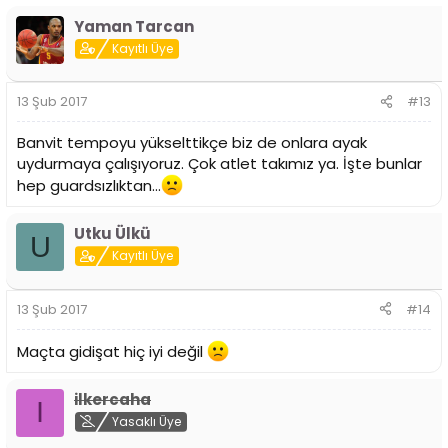
Yaman Tarcan
Kayıtlı Üye
13 Şub 2017
#13
Banvit tempoyu yükselttikçe biz de onlara ayak
uydurmaya çalışıyoruz. Çok atlet takımız ya. İşte bunlar
hep guardsızlıktan...
Utku Ülkü
U
Kayıtlı Üye
13 Şub 2017
#14
Maçta gidişat hiç iyi değil
ilkercaha
I
Yasaklı Üye