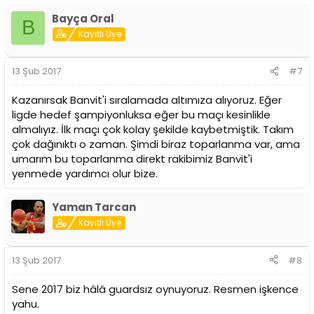
Bayça Oral
B
Kayıtlı Üye
13 Şub 2017
#7
Kazanırsak Banvit'i sıralamada altımıza alıyoruz. Eğer
ligde hedef şampiyonluksa eğer bu maçı kesinlikle
almalıyız. İlk maçı çok kolay şekilde kaybetmiştik. Takım
çok dağınıktı o zaman. Şimdi biraz toparlanma var, ama
umarım bu toparlanma direkt rakibimiz Banvit'i
yenmede yardımcı olur bize.
Yaman Tarcan
Kayıtlı Üye
13 Şub 2017
#8
Sene 2017 biz hâlâ guardsız oynuyoruz. Resmen işkence
yahu.