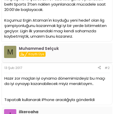
i
beIN Sports 3’ten naklen yayınlanacak mücadele saat
20:00’de başlayacak.
Koçumuz Ergin Ataman'ın koyduğu yeni hedef olan lig
şampiyonluğunu kazanmak ligi iyi bir yerde bitirmekten
geçiyor. Ligin ilk yarısındaki maçı kendi sahamızda
kaybetmiştik, umarım bunu kazanırız.
Muhammed Selçuk
M
Kayıtlı Üye
13 Şub 2017
#2
Hazır zor maçları iyi oynama dönemimizdeyiz bu maçı
da iyi oynayıp kazanabilecek miyiz meraktayım..
Tapatalk kullanarak iPhone aracılığıyla gönderildi
ilkercaha