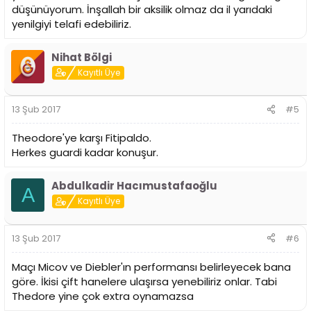
düşünüyorum. İnşallah bir aksilik olmaz da il yarıdaki
yenilgiyi telafi edebiliriz.
Nihat Bölgi
Kayıtlı Üye
13 Şub 2017
#5
Theodore'ye karşı Fitipaldo.
Herkes guardi kadar konuşur.
Abdulkadir Hacımustafaoğlu
A
Kayıtlı Üye
13 Şub 2017
#6
Maçı Micov ve Diebler'ın performansı belirleyecek bana
göre. İkisi çift hanelere ulaşırsa yenebiliriz onlar. Tabi
Thedore yine çok extra oynamazsa