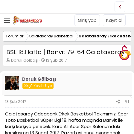
Giriş yap
Kayıt ol
Forumlar
Galatasaray Basketbol
Galatasaray Erkek Basket
BSL 18.Hafta | Banvit 79-64 Galatasaray
K
B
Doruk Gölbaşı
13 Şub 2017
o
a
n
ş
u
l
Doruk Gölbaşı
y
a
Kayıtlı Üye
u
n
B
g
a
ı
13 Şub 2017
#1
ş
ç
l
t
Galatasaray Odeabank Erkek Basketbol Takımımız, Spor
a
a
t
r
Toto Basketbol Süper Ligi 18. hafta maçında Banvit ile
a
i
karşı karşıya gelecek. Kara Ali Acar Spor Salonu’ndaki
n
h
karşılaşma 13 Şubat 2017, Pazartesi günü oynanacak.