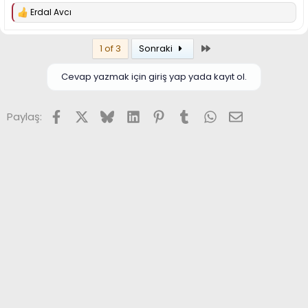
Erdal Avcı
T
e
p
Son
1 of 3
Sonraki
k
i
l
Cevap yazmak için giriş yap yada kayıt ol.
e
r
:
Facebook
X (Twitter)
Bluesky
LinkedIn
Pinterest
Tumblr
WhatsApp
E-posta
Paylaş: