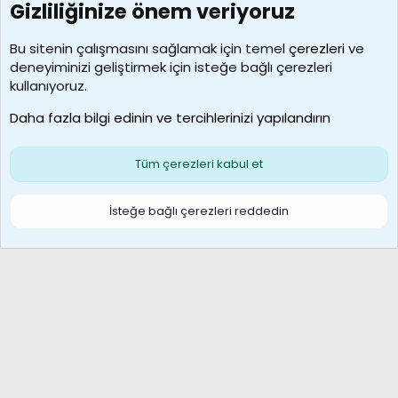
Gizliliğinize önem veriyoruz
7392
Kullanıcılar
Bu sitenin çalışmasını sağlamak için temel
çerezleri
ve
deneyiminizi geliştirmek için isteğe bağlı çerezleri
MosesBrownHayranı
kullanıyoruz.
Son üye
Daha fazla bilgi edinin ve tercihlerinizi yapılandırın
Bize ulaşın
Şartlar ve kurallar
Gizlilik politikası
Çerezler
Yardım
Ana sayfa
R
Tüm çerezleri kabul et
S
S
Galatasaray Basketbol | GS Basket Taraftar Platformu
İsteğe bağlı çerezleri reddedin
®
Community platform by XenForo
© 2010-2026 XenForo Ltd.
XenForo Türkçe 🇹🇷 Destek Forumu –
XenWp.Com