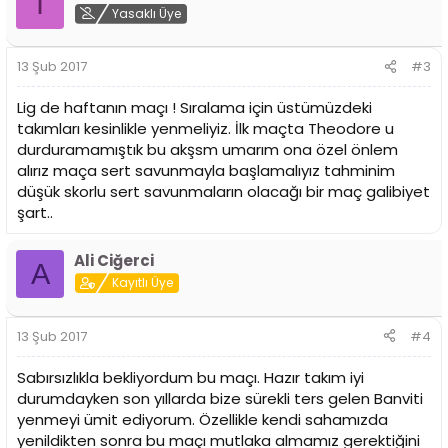
I
Yasaklı Üye
13 Şub 2017
#3
Lig de haftanın maçı ! Sıralama için üstümüzdeki
takımları kesinlikle yenmeliyiz. İlk maçta Theodore u
durduramamıştık bu akşsm umarım ona özel önlem
alırız maça sert savunmayla başlamalıyız tahminim
düşük skorlu sert savunmaların olacağı bir maç galibiyet
şart..
Ali Ciğerci
A
Kayıtlı Üye
13 Şub 2017
#4
Sabırsızlıkla bekliyordum bu maçı. Hazır takım iyi
durumdayken son yıllarda bize sürekli ters gelen Banviti
yenmeyi ümit ediyorum. Özellikle kendi sahamızda
yenildikten sonra bu maçı mutlaka almamız gerektiğini