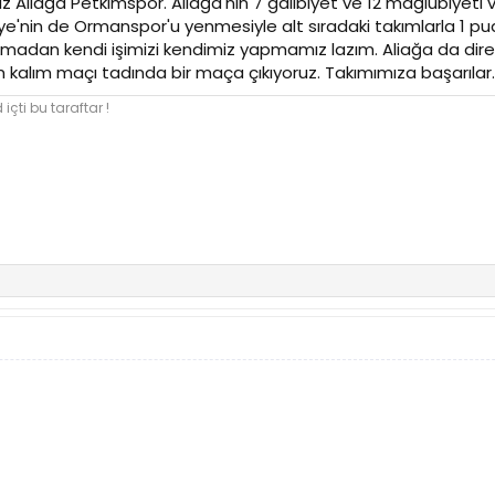
miz Aliağa Petkimspor. Aliağa'nın 7 galibiyet ve 12 mağlubiyeti
hiye'nin de Ormanspor'u yenmesiyle alt sıradaki takımlarla 1 pua
kmadan kendi işimizi kendimiz yapmamız lazım. Aliağa da direk
m kalım maçı tadında bir maça çıkıyoruz. Takımımıza başarılar.
içti bu taraftar !