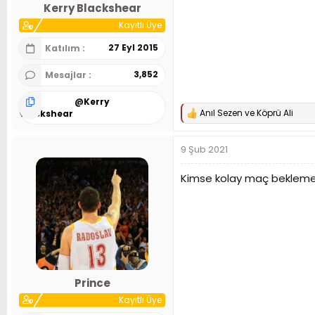
Kerry Blackshear
Kayıtlı Üye
27 Eyl 2015
Katılım
3,852
Mesajlar
@
Kerry
Anıl Sezen
ve
Köprü Ali
Blackshear
T
e
p
9 Şub 2021
k
i
l
Kimse kolay maç beklemesin
e
r
:
Prince
Kayıtlı Üye