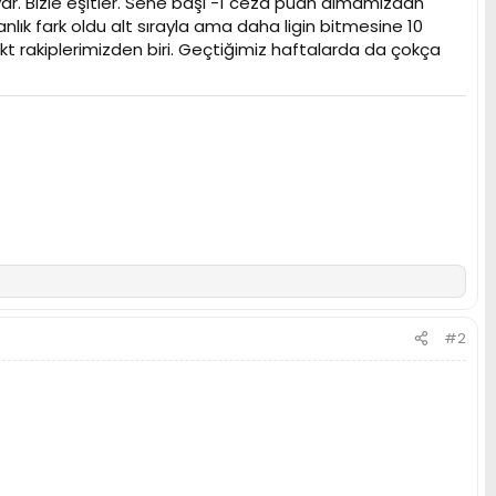
 var. Bizle eşitler. Sene başı -1 ceza puan almamızdan
nlık fark oldu alt sırayla ama daha ligin bitmesine 10
t rakiplerimizden biri. Geçtiğimiz haftalarda da çokça
#2