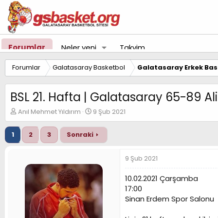
Forumlar
Neler yeni
Takvim
Forumlar
Galatasaray Basketbol
Galatasaray Erkek Bas
BSL 21. Hafta | Galatasaray 65-89 A
K
B
Anıl Mehmet Yıldırım
9 Şub 2021
o
a
n
ş
1
2
3
Sonraki
u
l
y
a
u
n
9 Şub 2021
B
g
a
ı
10.02.2021 Çarşamba
ş
ç
17:00
l
t
Sinan Erdem Spor Salonu
a
a
t
r
a
i