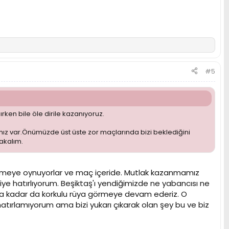
#5
rken bile öle dirile kazanıyoruz.
mız var.Önümüzde üst üste zor maçlarında bizi beklediğini
bakalım.
memeye oynuyorlar ve maç içeride. Mutlak kazanmamız
ye hatırlıyorum. Beşiktaş'ı yendiğimizde ne yabancısı ne
lara kadar da korkulu rüya görmeye devam ederiz. O
e hatırlamıyorum ama bizi yukarı çıkarak olan şey bu ve biz