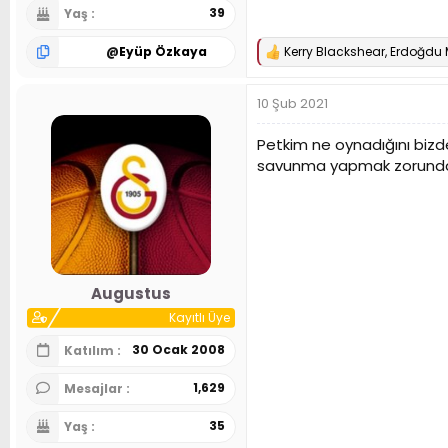
39
Yaş
@
Eyüp Özkaya
Kerry Blackshear
,
Erdoğdu 
T
e
p
10 Şub 2021
k
i
l
Petkim ne oynadığını bizden
e
savunma yapmak zorunda
r
:
Augustus
Kayıtlı Üye
30 Ocak 2008
Katılım
1,629
Mesajlar
35
Yaş