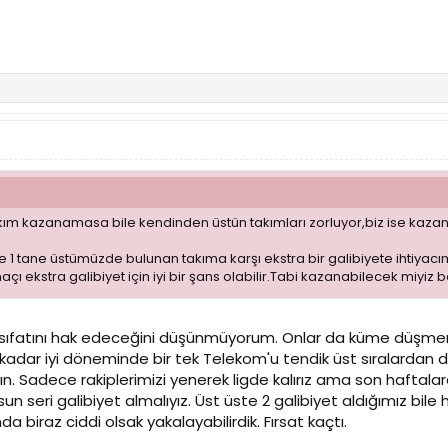
akım kazanamasa bile kendinden üstün takımları zorluyor,biz ise kazanı
 tane üstümüzde bulunan takıma karşı ekstra bir galibiyete ihtiyacı
 ekstra galibiyet için iyi bir şans olabilir.Tabi kazanabilecek miyiz 
et sıfatını hak edeceğini düşünmüyorum. Onlar da küme düş
adar iyi döneminde bir tek Telekom'u tendik üst sıralardan di
mın. Sadece rakiplerimizi yenerek ligde kalırız ama son hafta
un seri galibiyet almalıyız. Üst üste 2 galibiyet aldığımız bil
 biraz ciddi olsak yakalayabilirdik. Fırsat kaçtı.