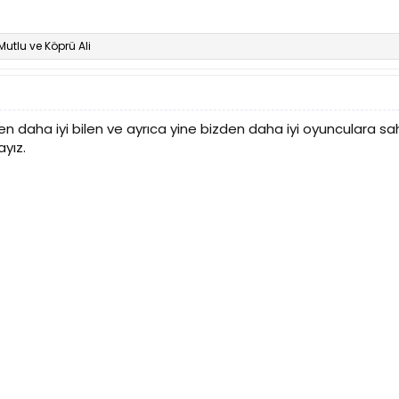
Mutlu
ve
Köprü Ali
 daha iyi bilen ve ayrıca yine bizden daha iyi oyunculara sahip
yız.