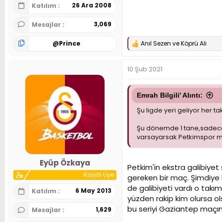
26 Ara 2008
Katılım
3,069
Mesajlar
@
Prince
Anıl Sezen
ve
Köprü Ali
T
e
p
10 Şub 2021
k
i
l
e
Emrah Bilgili' Alıntı:
r
Şu ligde yeri geliyor her t
:
Şu dönemde 1 tane,sadece 1
varsayarsak Petkimspor maçı
Eyüp Özkaya
Petkim'in ekstra galibiy
Kayıtlı Üye
gereken bir maç. Şimdiye k
de galibiyeti vardı o takı
6 May 2013
Katılım
yüzden rakip kim olursa ols
bu seriyi Gaziantep maçında
1,629
Mesajlar