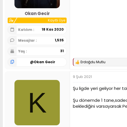
Okan Gecir
Kayıtlı Üye
18 Kas 2020
Katılım
1,535
Mesajlar
31
Yaş
@
Okan Gecir
Erdoğdu Mutlu
T
e
p
9 Şub 2021
k
i
l
Şu ligde yeri geliyor her 
K
e
r
Şu dönemde 1 tane,sadece 
:
beklediğini varsayarsak Pe