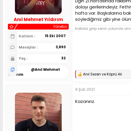
Ligin 21.haftasında rakibi
n
h
dolayı gerilerindeyiz. Fet
i
hafta var. Başkalarına ba
söylediğimiz gibi yine ölü
Anıl Mehmet Yıldırım
Yönetici
Kolkola girip senin yolunda and 
15 Eki 2007
Katılım
3,893
Mesajlar
32
Yaş
@
Anıl Mehmet
Anıl Sezen
ve
Köprü Ali
Yıldırım
T
e
p
9 Şub 2021
k
i
l
Kazanırız.
e
r
: