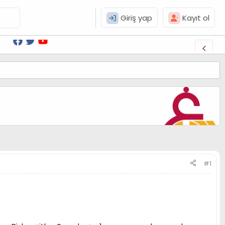
Giriş yap
Kayıt ol
#1