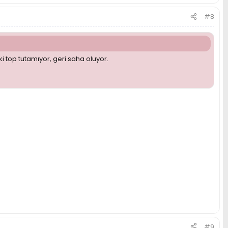
#8
i top tutamıyor, geri saha oluyor.
#9