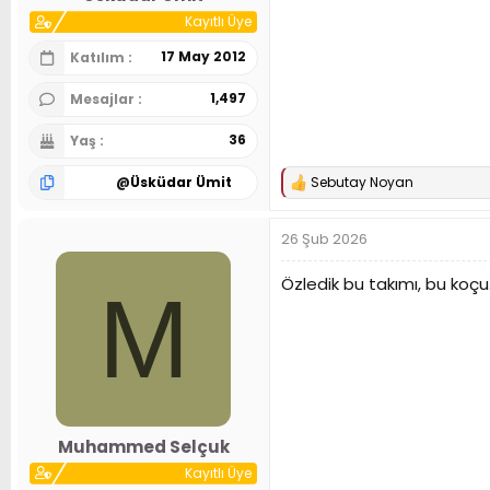
Kayıtlı Üye
17 May 2012
Katılım
1,497
Mesajlar
36
Yaş
@
Üsküdar Ümit
Sebutay Noyan
T
e
p
26 Şub 2026
k
i
l
Özledik bu takımı, bu koçu.
M
e
r
:
Muhammed Selçuk
Kayıtlı Üye