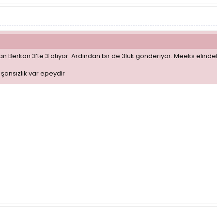
an Berkan 3’te 3 atıyor. Ardından bir de 3lük gönderiyor. Meeks elindek
 şansızlık var epeydir