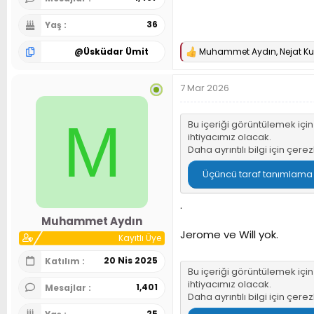
36
Yaş
@
Üsküdar Ümit
Muhammet Aydın
,
Nejat Ku
T
e
p
7 Mar 2026
k
i
l
M
e
Bu içeriği görüntülemek içi
r
ihtiyacımız olacak.
:
Daha ayrıntılı bilgi için
çerez
Üçüncü taraf tanımlama bi
.
Muhammet Aydın
Jerome ve Will yok.
Kayıtlı Üye
20 Nis 2025
Katılım
Bu içeriği görüntülemek içi
ihtiyacımız olacak.
1,401
Mesajlar
Daha ayrıntılı bilgi için
çerez
25