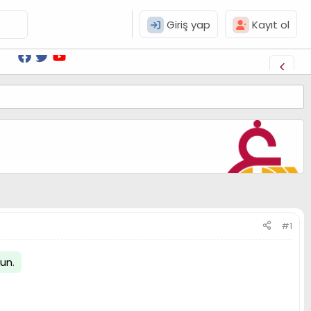
Giriş yap
Kayıt ol
#1
lun
.