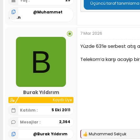
Yaş
Üçüncü taraf tanımlama bi
@
Muhammet
Aydın
7 Mar 2026
Yüzde 63’le serbest atış a
B
Telekom’a karşı acayip bir
Burak Yıldırım
Kayıtlı Üye
5 Eki 2011
Katılım
2,364
Mesajlar
@
Burak Yıldırım
Muhammed Selçuk
T