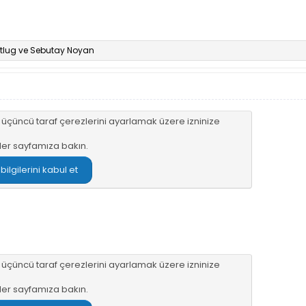
tlug
ve
Sebutay Noyan
n üçüncü taraf çerezlerini ayarlamak üzere izninize
ler sayfamıza
bakın.
lgilerini kabul et
n üçüncü taraf çerezlerini ayarlamak üzere izninize
ler sayfamıza
bakın.