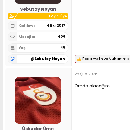
Sebutay Noyan
Kayıtlı Üye
4 Eki 2017
Katılım
406
Mesajlar
45
Yaş
@
Sebutay Noyan
Reda Aydın
ve
Muhammet 
T
e
p
25 Şub 2026
k
i
l
Orada olacağım.
e
r
:
Üsküdar Ümit