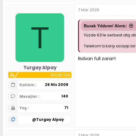
e
p
7 Mar 2026
k
i
l
T
e
Burak Yıldırım' Alıntı:
r
Yüzde 63’le serbest atış at
:
Telekom’a karşı acayip bir
Rıdvan full zarar!!
Turgay Alpay
Kayıtlı Üye
26 Nis 2008
Katılım
140
Mesajlar
71
Yaş
@
Turgay Alpay
7 Mar 2026