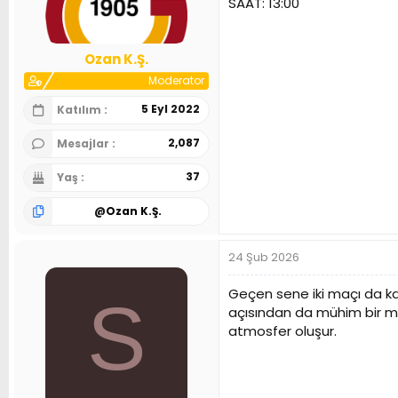
SAAT: 13:00
n
h
i
Ozan K.Ş.
Moderator
5 Eyl 2022
Katılım
2,087
Mesajlar
37
Yaş
@
Ozan K.Ş.
24 Şub 2026
Geçen sene iki maçı da ka
S
açısından da mühim bir maç
atmosfer oluşur.