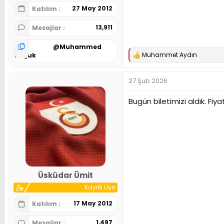
27 May 2012
Katılım
13,911
Mesajlar
@
Muhammed
Muhammet Aydın
Selçuk
T
e
p
27 Şub 2026
k
i
l
Bugün biletimizi aldık. Fiy
e
r
:
Üsküdar Ümit
Kayıtlı Üye
17 May 2012
Katılım
1,497
Mesajlar