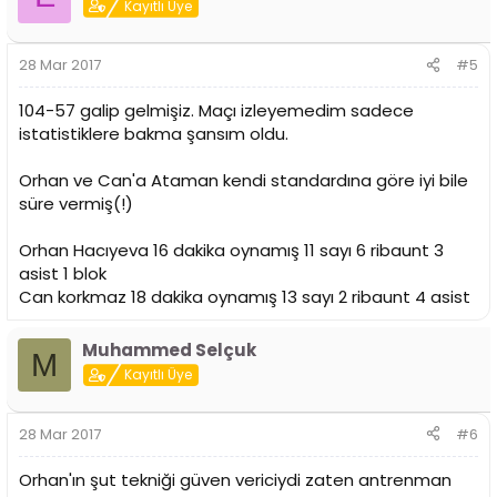
Kayıtlı Üye
28 Mar 2017
#5
104-57 galip gelmişiz. Maçı izleyemedim sadece
istatistiklere bakma şansım oldu.
Orhan ve Can'a Ataman kendi standardına göre iyi bile
süre vermiş(!)
Orhan Hacıyeva 16 dakika oynamış 11 sayı 6 ribaunt 3
asist 1 blok
Can korkmaz 18 dakika oynamış 13 sayı 2 ribaunt 4 asist
Muhammed Selçuk
M
Kayıtlı Üye
28 Mar 2017
#6
Orhan'ın şut tekniği güven vericiydi zaten antrenman