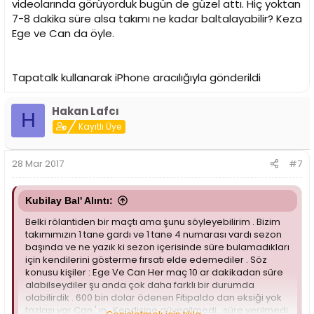
videolarında görüyorduk bugün de güzel attı. Hiç yoktan
7-8 dakika süre alsa takımı ne kadar baltalayabilir? Keza
Ege ve Can da öyle.
Tapatalk kullanarak iPhone aracılığıyla gönderildi
Hakan Lafcı
H
Kayıtlı Üye
28 Mar 2017
#7
Kubilay Bal' Alıntı:
Belki rölantiden bir maçtı ama şunu söyleyebilirim . Bizim
takımımızın 1 tane gardı ve 1 tane 4 numarası vardı sezon
başında ve ne yazık ki sezon içerisinde süre bulamadıkları
için kendilerini gösterme fırsatı elde edemediler . Söz
konusu kişiler : Ege Ve Can Her maç 10 ar dakikadan süre
alabilseydiler şu anda çok daha farklı bir durumda
olabilirdik . 600 bin dolar ödenen Fitipaldo dan eksiği yok
fazlası var Can ' ın . Kendisine güvenilmedi , süre verilmedi