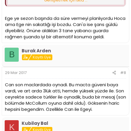
Genişletmek için tıkla ...
ama o kendini geliştirmeye devam etti , helal olsun
seneye umarım bizim takımımızda olmaz yoksa bench te
havlu sallamaya devam eder bu Coach varken .
Ege ye sezon başında da süre vermeyi planlıyordu Hoca
ama Ege nin sakatlığı işi bozdu. Can'a ise şans güldü
diyebiliriz. Önüne aldıkları 3 tane yabancı guarda
rağmen şuanda iyi bir alternatif konuma geldi.
Burak Arden
B
Kayıtlı Üye
29 Mar 2017
#8
Can son maclardada oynadi. Bu macta güveni baya
vardi, ve art arda 3lük atti, hemde yüksek yüzde ile. Son
ceyrekte sadece türkler ile oynadik, buda bir mesaj (son
bölümde McCollum oyuna dahil oldu). Göksenin haric
hepsini begendim. Özellikle Can ile Egeyi.
Kubilay Bal
K
Kayıtlı Üye