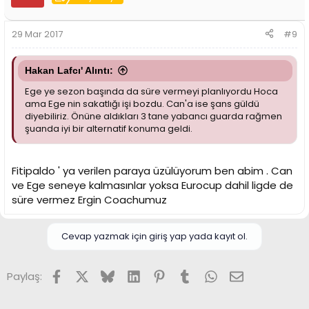
29 Mar 2017
#9
Hakan Lafcı' Alıntı:
Ege ye sezon başında da süre vermeyi planlıyordu Hoca
ama Ege nin sakatlığı işi bozdu. Can'a ise şans güldü
diyebiliriz. Önüne aldıkları 3 tane yabancı guarda rağmen
şuanda iyi bir alternatif konuma geldi.
Fitipaldo ' ya verilen paraya üzülüyorum ben abim . Can
ve Ege seneye kalmasınlar yoksa Eurocup dahil ligde de
süre vermez Ergin Coachumuz
Cevap yazmak için giriş yap yada kayıt ol.
Facebook
X (Twitter)
Bluesky
LinkedIn
Pinterest
Tumblr
WhatsApp
E-posta
Paylaş: