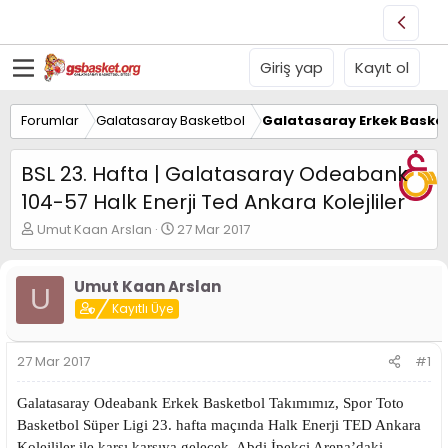
Giriş yap
Kayıt ol
Forumlar
Galatasaray Basketbol
Galatasaray Erkek Basket
BSL 23. Hafta | Galatasaray Odeabank
104-57 Halk Enerji Ted Ankara Kolejliler
K
B
Umut Kaan Arslan
27 Mar 2017
o
a
n
ş
u
l
Umut Kaan Arslan
U
y
a
Kayıtlı Üye
u
n
B
g
a
ı
27 Mar 2017
#1
ş
ç
l
t
Galatasaray Odeabank Erkek Basketbol Takımımız, Spor Toto
a
a
t
r
Basketbol Süper Ligi 23. hafta maçında Halk Enerji TED Ankara
a
i
Kolejliler ile karşı karşıya gelecek. Abdi İpekçi Arena’daki