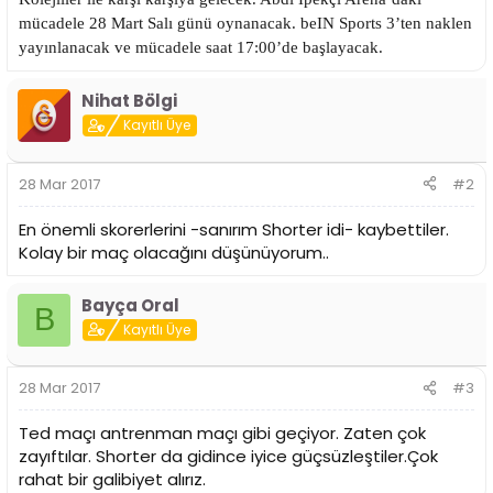
n
h
mücadele 28 Mart Salı günü oynanacak. beIN Sports 3’ten naklen
i
yayınlanacak ve mücadele saat 17:00’de başlayacak.
Nihat Bölgi
Kayıtlı Üye
28 Mar 2017
#2
En önemli skorerlerini -sanırım Shorter idi- kaybettiler.
Kolay bir maç olacağını düşünüyorum..
Bayça Oral
B
Kayıtlı Üye
28 Mar 2017
#3
Ted maçı antrenman maçı gibi geçiyor. Zaten çok
zayıftılar. Shorter da gidince iyice güçsüzleştiler.Çok
rahat bir galibiyet alırız.