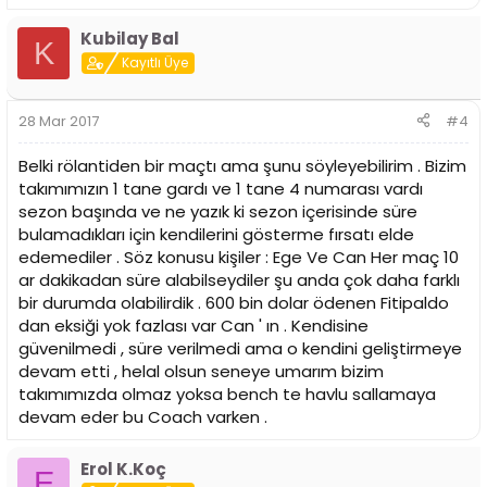
Kubilay Bal
K
Kayıtlı Üye
28 Mar 2017
#4
Belki rölantiden bir maçtı ama şunu söyleyebilirim . Bizim
takımımızın 1 tane gardı ve 1 tane 4 numarası vardı
sezon başında ve ne yazık ki sezon içerisinde süre
bulamadıkları için kendilerini gösterme fırsatı elde
edemediler . Söz konusu kişiler : Ege Ve Can Her maç 10
ar dakikadan süre alabilseydiler şu anda çok daha farklı
bir durumda olabilirdik . 600 bin dolar ödenen Fitipaldo
dan eksiği yok fazlası var Can ' ın . Kendisine
güvenilmedi , süre verilmedi ama o kendini geliştirmeye
devam etti , helal olsun seneye umarım bizim
takımımızda olmaz yoksa bench te havlu sallamaya
devam eder bu Coach varken .
Erol K.Koç
E