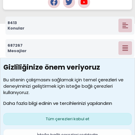
8413
Konular
687267
Mesajlar
Gizliliğinize önem veriyoruz
7388
Kullanıcılar
Bu sitenin çalışmasını sağlamak için temel
çerezleri
ve
deneyiminizi geliştirmek için isteğe bağlı çerezleri
borabekirogluu
kullanıyoruz.
Son üye
Daha fazla bilgi edinin ve tercihlerinizi yapılandırın
Bize ulaşın
Şartlar ve kurallar
Gizlilik politikası
Çerezler
Yardım
Ana sayfa
R
Tüm çerezleri kabul et
S
S
Galatasaray Basketbol | GS Basket Taraftar Platformu
İsteğe bağlı çerezleri reddedin