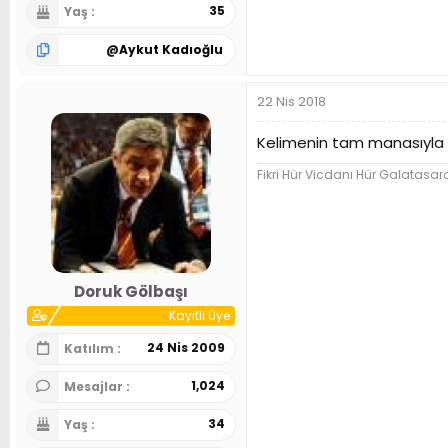
35
Yaş
@
Aykut Kadıoğlu
22 Nis 2018
Kelimenin tam manasıyla ta
Fikri Hür Vicdanı Hür Galatasar
Doruk Gölbaşı
Kayıtlı Üye
24 Nis 2009
Katılım
1,024
Mesajlar
34
Yaş