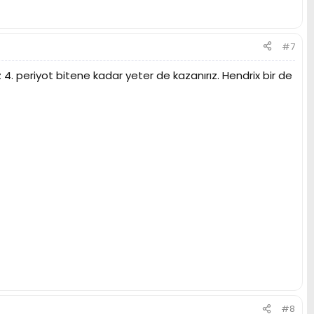
#7
. periyot bitene kadar yeter de kazanırız. Hendrix bir de
#8