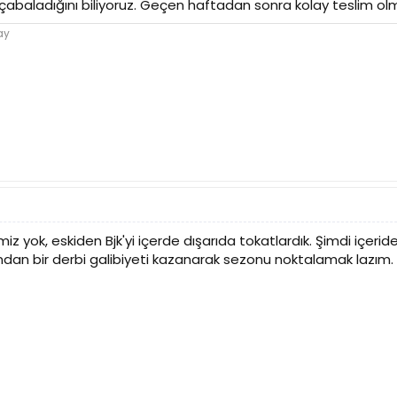
çabaladığını biliyoruz. Geçen haftadan sonra kolay teslim o
ay
miz yok, eskiden Bjk'yi içerde dışarıda tokatlardık. Şimdi içerid
dan bir derbi galibiyeti kazanarak sezonu noktalamak lazım.