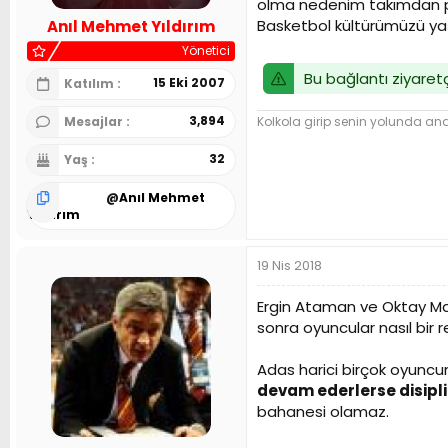
olma nedenim takımdan pla
n
h
Basketbol kültürümüzü ya
Anıl Mehmet Yıldırım
i
Yönetici
Bu bağlantı ziyaretç
15 Eki 2007
Katılım
3,894
Kolkola girip senin yolunda and 
Mesajlar
32
Yaş
@
Anıl Mehmet
Yıldırım
19 Nis 2018
Ergin Ataman ve Oktay Ma
sonra oyuncular nasıl bir 
Adas harici birçok oyunc
devam ederlerse disipli
bahanesi olamaz.