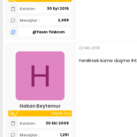
30 Eyl 2016
Katılım
2,468
Mesajlar
@
Yasin Yıldırım
22 Nis 2018
Yenilirsek küme düşme iht
H
Hakan Beytemur
Kayıtlı Üye
30 Eki 2009
Katılım
1,251
Mesajlar