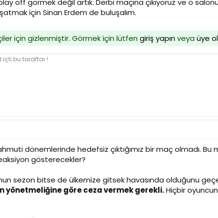
y off görmek değil artık. Derbi maçına çıkıyoruz ve o salonun
şatmak için Sinan Erdem de buluşalım.
iler için gizlenmiştir. Görmek için lütfen
giriş yapın
veya
üye o
içti bu taraftar !
hmuti dönemlerinde hedefsiz çıktığımız bir maç olmadı. Bu
reaksiyon gösterecekler?
unun sezon bitse de ülkemize gitsek havasında olduğunu geç
n yönetmeliğine göre ceza vermek gerekli.
Hiçbir oyuncunu