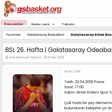
Forumlar
Neler yeni
Takvim
Forumlar
Galatasaray Basketbol
Galatasaray Erkek Bas
BSL 26. Hafta | Galatasaray Odeab
K
B
Anıl Mehmet Yıldırım
19 Nis 2018
o
a
n
ş
u
l
19 Nis 2018
y
a
u
n
Tarih: 22.04.2018 Pazar
B
g
Saat: 17:00
a
ı
Salon: Sinan Erdem Spor 
ş
ç
l
t
a
a
Çok fazla bir şey dememize
t
r
bulunduran Eskişehir ya d
a
i