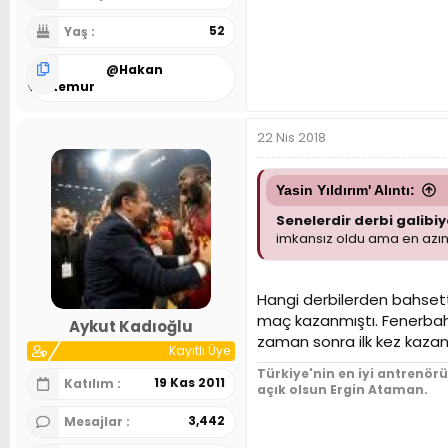
52
Yaş
@
Hakan
Beytemur
22 Nis 2018
Yasin Yıldırım' Alıntı:
Senelerdir derbi galibiy
imkansız oldu ama en azın
Hangi derbilerden bahset
maç kazanmıştı. Fenerbahç
Aykut Kadıoğlu
zaman sonra ilk kez kazan
Kayıtlı Üye
Türkiye'nin en iyi antrenör
19 Kas 2011
Katılım
açık olsun Ergin Ataman.
3,442
Mesajlar