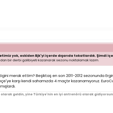
etimiz yok, eskiden Bjk'yi içerde dışarıda tokatlardık. Şimdi içe
dan bir derbi galibiyeti kazanarak sezonu noktalamak lazım.
tigini merak ettim? Beşiktaş en son 2011-2012 sezonunda Er
e'ye karşı kendi sahamızda 4 maçtır kazanamıyoruz. EuroCup
mışlardı.
ü olarak geldin, yine Türkiye'nin en iyi antrenörü olarak gidiyors