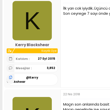
İlk yarı cok iyiydik..Üçüncü
K
Son ceyrege 7 sayı önde gi
Kerry Blackshear
Kayıtlı Üye
27 Eyl 2015
Katılım
3,852
Mesajlar
@
Kerry
Blackshear
22 Nis 2018
Maçın son anlarında basit 
Maçın genelinde ise savu