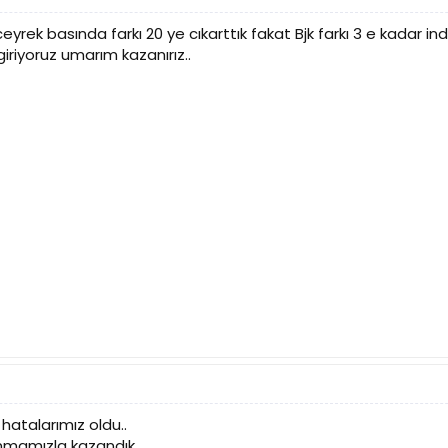
 ceyrek basında farkı 20 ye cıkarttık fakat Bjk farkı 3 e kadar indi
riyoruz umarım kazanırız..
hatalarımız oldu..
nmamızla kazandık..