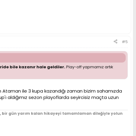
#5
ride bile kazanır hale geldiler.
Play-off yapmamız artık
gin Ataman ile 3 kupa kazandığı zaman bizim sahamızda
'ı aldığımız sezon playoflarda seyircisiz maçta uzun
un, bir gün yarım kalan hikayeyi tamamlaman dileğiyle yolun