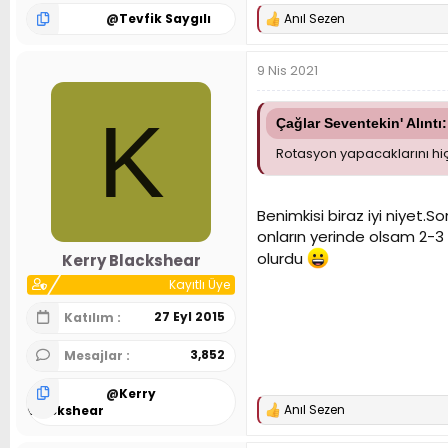
@
Tevfik Saygılı
Anıl Sezen
T
e
p
9 Nis 2021
k
i
l
K
e
Çağlar Seventekin' Alıntı:
r
Rotasyon yapacaklarını hi
:
Benimkisi biraz iyi niyet.
onların yerinde olsam 2-3 
olurdu
Kerry Blackshear
Kayıtlı Üye
27 Eyl 2015
Katılım
3,852
Mesajlar
@
Kerry
Anıl Sezen
Blackshear
T
e
p