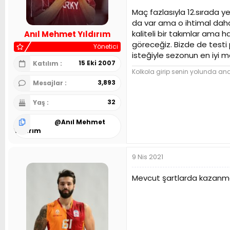
n
h
Maç fazlasıyla 12.sırada ye
i
da var ama o ihtimal daha 
kaliteli bir takımlar ama
Anıl Mehmet Yıldırım
göreceğiz. Bizde de testi
Yönetici
isteğiyle sezonun en iyi 
15 Eki 2007
Katılım
Kolkola girip senin yolunda and 
3,893
Mesajlar
32
Yaş
@
Anıl Mehmet
Yıldırım
9 Nis 2021
Mevcut şartlarda kazanma