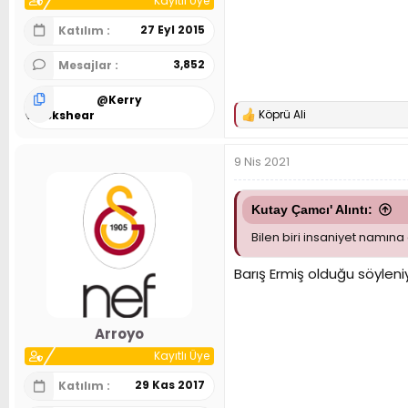
Kayıtlı Üye
27 Eyl 2015
Katılım
3,852
Mesajlar
@
Kerry
Köprü Ali
Blackshear
T
e
p
9 Nis 2021
k
i
l
e
Kutay Çamcı' Alıntı:
r
Bilen biri insaniyet namın
:
Barış Ermiş olduğu söyleni
Arroyo
Kayıtlı Üye
29 Kas 2017
Katılım