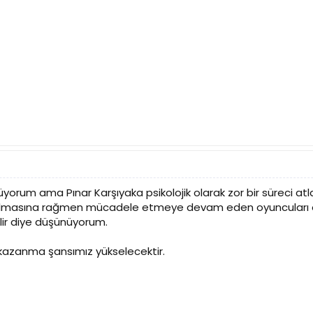
ünüyorum ama Pınar Karşıyaka psikolojik olarak zor bir süreci a
ı olmasına rağmen mücadele etmeye devam eden oyuncuları ol
lir diye düşünüyorum.
kazanma şansımız yükselecektir.