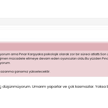
ünüyorum ama Pınar Karşıyaka psikolojik olarak zor bir süreci atlattı.S
rağmen mücadele etmeye devam eden oyuncuları oldu.Bu yüzden Pına
üyorum.
kazanma şansımız yükselecektir.
iç düşünmüyorum. Umarım yaparlar ve çok kasmazlar. Yoksa b