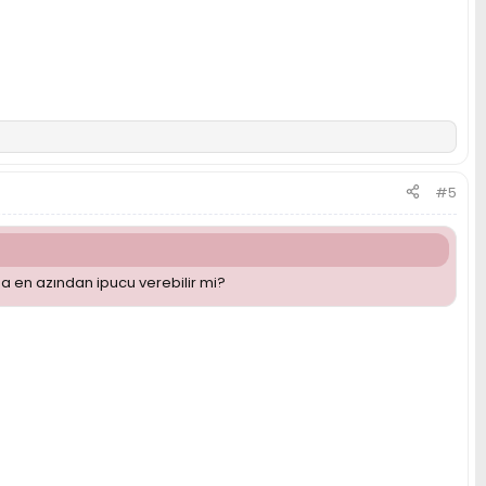
#5
da en azından ipucu verebilir mi?