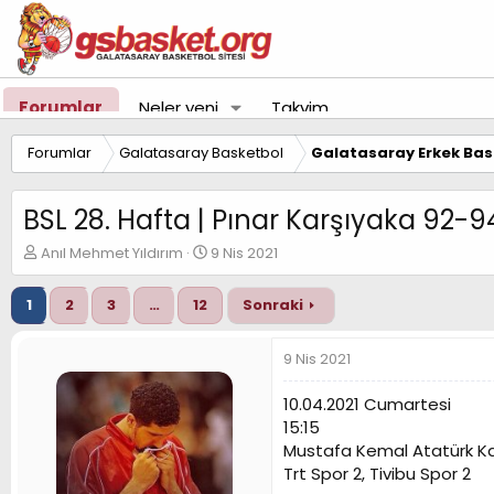
Forumlar
Neler yeni
Takvim
Forumlar
Galatasaray Basketbol
Galatasaray Erkek Bas
BSL 28. Hafta | Pınar Karşıyaka 92-
K
B
Anıl Mehmet Yıldırım
9 Nis 2021
o
a
n
ş
1
2
3
…
12
Sonraki
u
l
y
a
u
n
9 Nis 2021
B
g
a
ı
10.04.2021 Cumartesi
ş
ç
15:15
l
t
Mustafa Kemal Atatürk Ka
a
a
t
r
Trt Spor 2, Tivibu Spor 2
a
i