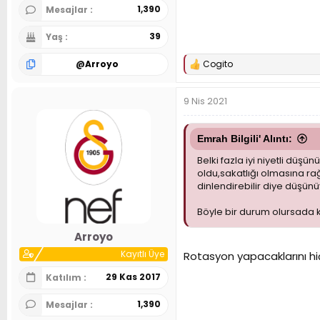
1,390
Mesajlar
39
Yaş
@
Arroyo
Cogito
T
e
p
9 Nis 2021
k
i
l
e
Emrah Bilgili' Alıntı:
r
Belki fazla iyi niyetli düş
:
oldu,sakatlığı olmasına 
dinlendirebilir diye düşün
Böyle bir durum olursada 
Arroyo
Kayıtlı Üye
Rotasyon yapacaklarını h
29 Kas 2017
Katılım
1,390
Mesajlar