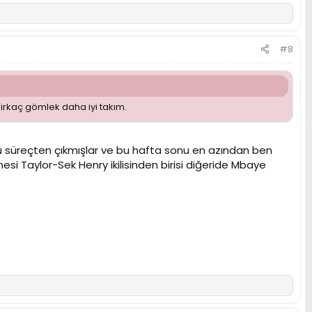
#8
rkaç gömlek daha iyi takım.
rlu süreçten çıkmışlar ve bu hafta sonu en azından ben
si Taylor-Sek Henry ikilisinden birisi diğeride Mbaye