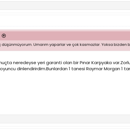
ç düşünmüyorum. Umarım yaparlar ve çok kasmazlar. Yoksa bizden bi
Sonuçta neredeyse yeri garanti olan bir Pınar Karşıyaka var.Zo
oyuncu dinlendirirdim.Bunlardan 1 tanesi Raymar Morgan 1 tane