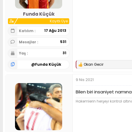
Funda Küçük
Kayıtlı Üye
17 Ağu 2013
Katılım
531
Mesajlar
31
Yaş
@
Funda Küçük
Okan Gecir
T
e
p
9 Nis 2021
k
i
l
Bilen biri insaniyet namın
e
r
Hakemlerin herşeyi kontrol altına
: