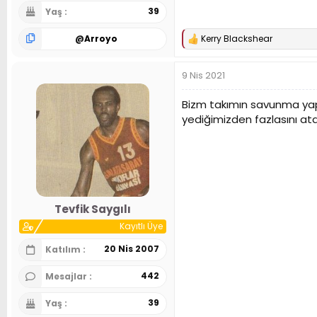
39
Yaş
@
Arroyo
Kerry Blackshear
T
e
p
9 Nis 2021
k
i
l
Bizm takımın savunma yapa
e
yediğimizden fazlasını atab
r
:
Tevfik Saygılı
Kayıtlı Üye
20 Nis 2007
Katılım
442
Mesajlar
39
Yaş