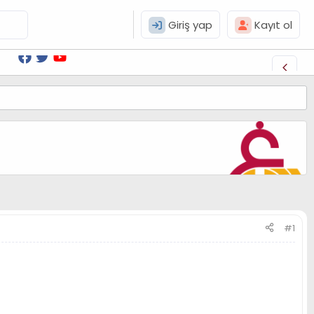
Giriş yap
Kayıt ol
#1