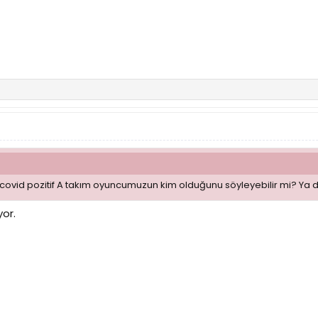
a covid pozitif A takım oyuncumuzun kim olduğunu söyleyebilir mi? Ya 
yor.