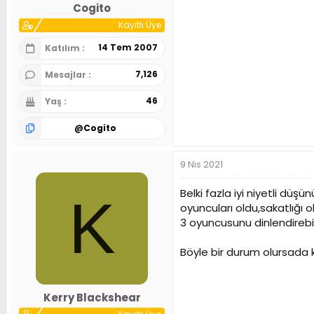
Cogito
Kayıtlı Üye
14 Tem 2007
Katılım
7,126
Mesajlar
46
Yaş
@
Cogito
9 Nis 2021
Belki fazla iyi niyetli düş
K
oyuncuları oldu,sakatlığ
3 oyuncusunu dinlendirebi
Böyle bir durum olursada 
Kerry Blackshear