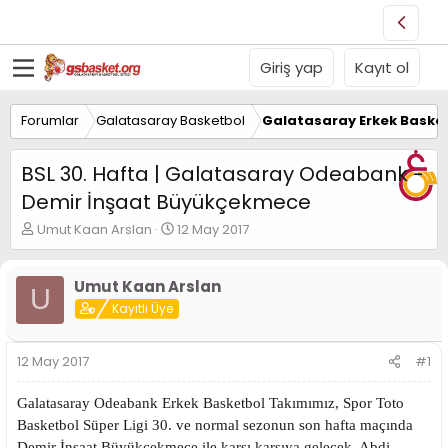
Giriş yap
Kayıt ol
Forumlar
Galatasaray Basketbol
Galatasaray Erkek Basket
BSL 30. Hafta | Galatasaray Odeabank -
Demir İnşaat Büyükçekmece
K
B
Umut Kaan Arslan
12 May 2017
o
a
n
ş
u
l
Umut Kaan Arslan
U
y
a
Kayıtlı Üye
u
n
B
g
a
ı
12 May 2017
#1
ş
ç
l
t
Galatasaray Odeabank Erkek Basketbol Takımımız, Spor Toto
a
a
t
r
Basketbol Süper Ligi 30. ve normal sezonun son hafta maçında
a
i
Demir İnşaat Büyükçekmece ile karşı karşıya gelecek. Abdi