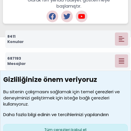
başlamıştır.
8411
Konular
687193
Mesajlar
Gizliliğinize önem veriyoruz
7388
Kullanıcılar
Bu sitenin çalışmasını sağlamak için temel
çerezleri
ve
deneyiminizi geliştirmek için isteğe bağlı çerezleri
borabekirogluu
kullanıyoruz.
Son üye
Daha fazla bilgi edinin ve tercihlerinizi yapılandırın
Bize ulaşın
Şartlar ve kurallar
Gizlilik politikası
Çerezler
Yardım
Ana sayfa
R
Tüm çerezleri kabul et
S