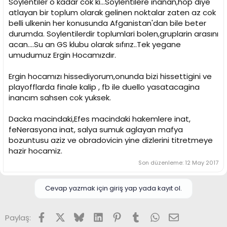
Soylentiler o kadar cok ki...Soylentilere inanan,hop diye
atlayan bir toplum olarak gelinen noktalar zaten az cok
belli ulkenin her konusunda Afganistan'dan bile beter
durumda. Soylentilerdir toplumlari bolen,gruplarin arasını
acan....Su an GS klubu olarak sıfırız..Tek yegane
umudumuz Ergin Hocamızdır.
Ergin hocamızı hissediyorum,onunda bizi hissettigini ve
playofflarda finale kalip , fb ile duello yasatacagina
inancım sahsen cok yuksek.
Dacka macindaki,Efes macindaki hakemlere inat,
feNerasyona inat, salya sumuk aglayan mafya
bozuntusu aziz ve obradovicin yine dizlerini titretmeye
hazir hocamiz.
Son düzenleme:
12 May 2017
Cevap yazmak için giriş yap yada kayıt ol.
Facebook
X (Twitter)
Bluesky
LinkedIn
Pinterest
Tumblr
WhatsApp
E-posta
Paylaş: