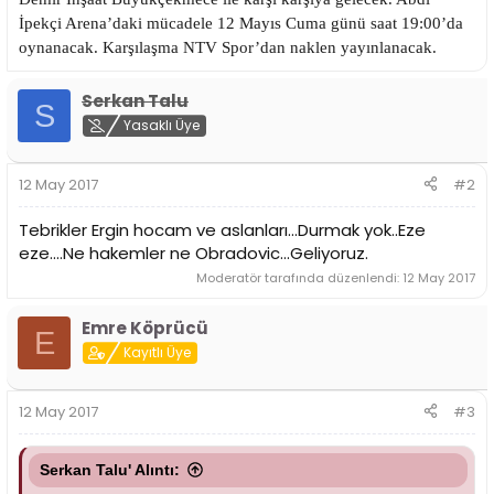
n
h
İpekçi Arena’daki mücadele 12 Mayıs Cuma günü saat 19:00’da
i
oynanacak. Karşılaşma NTV Spor’dan naklen yayınlanacak.
Serkan Talu
S
Yasaklı Üye
12 May 2017
#2
Tebrikler Ergin hocam ve aslanları...Durmak yok..Eze
eze....Ne hakemler ne Obradovic...Geliyoruz.
Moderatör tarafında düzenlendi:
12 May 2017
Emre Köprücü
E
Kayıtlı Üye
12 May 2017
#3
Serkan Talu' Alıntı: