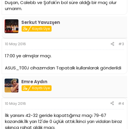
Duşan, Calebb ve Şafak'ın bol süre aldığı bir maç olur
umarım.
Serkut Yavuzşen
Kayıtlı Üye
10 May 2016
#3
17:00 ye almışlar maçı.
ASUS_T00J cihazımdan Tapatalk kullanılarak gönderildi
Emre Aydın
Kayıtlı Üye
10 May 2016
#4
İlk yarısını 42-32 geride kapattığımız maçı 79-67
kazandık.İlk yarı 12'de 0 üçlük attık.İkinci yarı vidaları biraz
sıkınca rahat aldık maçı.