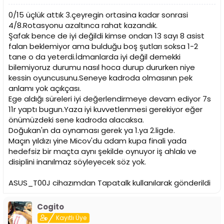
0/15 üçlük attık 3.çeyregin ortasina kadar sonrasi
4/8.Rotasyonu azaltınca rahat kazandık.
Şafak bence de iyi değildi kimse ondan 13 sayı 8 asist
falan beklemiyor ama bulduğu boş şutları soksa 1-2
tane o da yeterdi.İdmanlarda iyi değil demekki
bilemiyoruz durumu nasıl hoca durup dururken niye
kessin oyuncusunu.Seneye kadroda olmasının pek
anlamı yok açıkçası.
Ege aldığı süreleri iyi değerlendirmeye devam ediyor 7s
11r yaptı bugun.Yaza iyi kuvvetlenmesi gerekiyor eğer
önümüzdeki sene kadroda alacaksa.
Doğukan'ın da oynaması gerek ya 1.ya 2.ligde.
Maçın yıldızı yine Micov'du adam kupa finali yada
hedefsiz bir maçta aynı şekilde oynuyor iş ahlakı ve
disiplini inanılmaz söyleyecek söz yok.
ASUS_T00J cihazımdan Tapatalk kullanılarak gönderildi
Cogito
Kayıtlı Üye