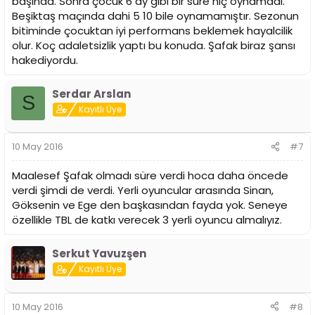
başında. Sonra çocuk 6 ay gibi bir süre hiç oynamadı.
Beşiktaş maçında dahi 5 10 bile oynamamıştır. Sezonun
bitiminde çocuktan iyi performans beklemek hayalcilik
olur. Koç adaletsizlik yaptı bu konuda. Şafak biraz şansı
hakediyordu.
Serdar Arslan
S
Kayıtlı Üye
10 May 2016
#7
Maalesef Şafak olmadı süre verdi hoca daha öncede
verdi şimdi de verdi. Yerli oyuncular arasında Sinan,
Göksenin ve Ege den başkasından fayda yok. Seneye
özellikle TBL de katkı verecek 3 yerli oyuncu almalıyız.
Serkut Yavuzşen
Kayıtlı Üye
10 May 2016
#8