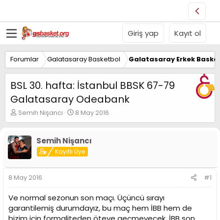
Giriş yap
Kayıt ol
Forumlar
Galatasaray Basketbol
Galatasaray Erkek Basket
BSL 30. hafta: İstanbul BBSK 67-79
Galatasaray Odeabank
K
B
Semih Nişancı
8 May 2016
o
a
n
ş
u
l
Semih Nişancı
y
a
Kayıtlı Üye
u
n
B
g
a
ı
8 May 2016
#1
ş
ç
l
t
Ve normal sezonun son maçı. Üçüncü sırayı
a
a
garantilemiş durumdayız, bu maç hem İBB hem de
t
r
bizim için formaliteden öteye geçmeyecek. İBB son
a
i