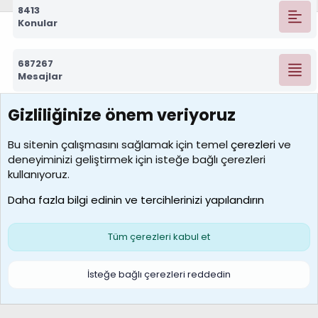
8413
Konular
687267
Mesajlar
Gizliliğinize önem veriyoruz
7388
Kullanıcılar
Bu sitenin çalışmasını sağlamak için temel
çerezleri
ve
deneyiminizi geliştirmek için isteğe bağlı çerezleri
borabekirogluu
kullanıyoruz.
Son üye
Daha fazla bilgi edinin ve tercihlerinizi yapılandırın
Bize ulaşın
Şartlar ve kurallar
Gizlilik politikası
Çerezler
Yardım
Ana sayfa
R
Tüm çerezleri kabul et
S
S
Galatasaray Basketbol | GS Basket Taraftar Platformu
İsteğe bağlı çerezleri reddedin
®
Community platform by XenForo
© 2010-2026 XenForo Ltd.
XenForo Türkçe 🇹🇷 Destek Forumu –
XenWp.Com