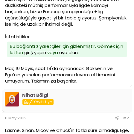
n
h
düzlükteki müthiş performansıyla ligde kalmayı
i
başarırken, bizse Eurocup şampiyonluğu + lig
üçüncülüğüyle gayet iyi bir tablo çiziyoruz. Şampiyonluk
ise hiç de uzak bir ihtimal değil.
İstatistikler:
Bu bağlantı ziyaretçiler için gizlenmiştir. Görmek için
lütfen
giriş yapın
veya
üye olun
.
Maç 10 Mayıs, saat 19'da oynanacak. Göksenin ve
Ege'nin yükselen performansını devam ettirmesini
umuyorum. Takımımıza başarılar.
Nihat Bölgi
Kayıtlı Üye
8 May 2016
#2
Lasme, Sinan, Micov ve Chuck'ın fazla süre almadığı, Ege,