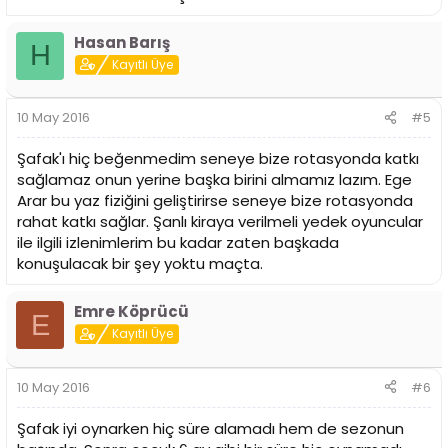
Hasan Barış
H
Kayıtlı Üye
10 May 2016
#5
Şafak'ı hiç beğenmedim seneye bize rotasyonda katkı
sağlamaz onun yerine başka birini almamız lazım. Ege
Arar bu yaz fiziğini geliştirirse seneye bize rotasyonda
rahat katkı sağlar. Şanlı kiraya verilmeli yedek oyuncular
ile ilgili izlenimlerim bu kadar zaten başkada
konuşulacak bir şey yoktu maçta.
Emre Köprücü
E
Kayıtlı Üye
10 May 2016
#6
Şafak iyi oynarken hiç süre alamadı hem de sezonun