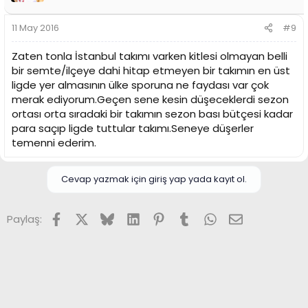
11 May 2016
#9
Zaten tonla İstanbul takımı varken kitlesi olmayan belli
bir semte/ilçeye dahi hitap etmeyen bir takımın en üst
ligde yer almasının ülke sporuna ne faydası var çok
merak ediyorum.Geçen sene kesin düşeceklerdi sezon
ortası orta sıradaki bir takımın sezon bası bütçesi kadar
para saçıp ligde tuttular takımı.Seneye düşerler
temenni ederim.
Cevap yazmak için giriş yap yada kayıt ol.
Facebook
X (Twitter)
Bluesky
LinkedIn
Pinterest
Tumblr
WhatsApp
E-posta
Paylaş: