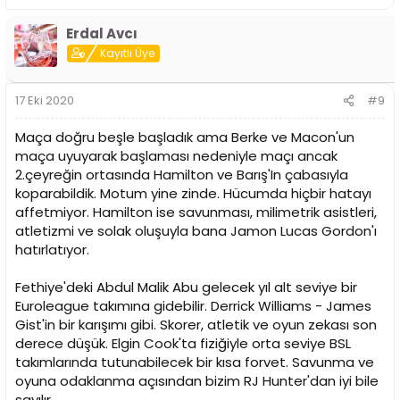
Erdal Avcı
Kayıtlı Üye
17 Eki 2020
#9
Maça doğru beşle başladık ama Berke ve Macon'un
maça uyuyarak başlaması nedeniyle maçı ancak
2.çeyreğin ortasında Hamilton ve Barış'In çabasıyla
koparabildik. Motum yine zinde. Hücumda hiçbir hatayı
affetmiyor. Hamilton ise savunması, milimetrik asistleri,
atletizmi ve solak oluşuyla bana Jamon Lucas Gordon'ı
hatırlatıyor.
Fethiye'deki Abdul Malik Abu gelecek yıl alt seviye bir
Euroleague takımına gidebilir. Derrick Williams - James
Gist'in bir karışımı gibi. Skorer, atletik ve oyun zekası son
derece düşük. Elgin Cook'ta fiziğiyle orta seviye BSL
takımlarında tutunabilecek bir kısa forvet. Savunma ve
oyuna odaklanma açısından bizim RJ Hunter'dan iyi bile
sayılır.