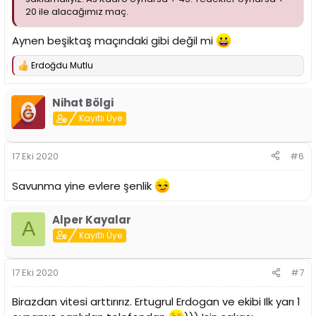
20 ile alacağımız maç.
Aynen beşiktaş maçındaki gibi değil mi
Erdoğdu Mutlu
T
e
p
Nihat Bölgi
k
i
Kayıtlı Üye
l
e
r
17 Eki 2020
#6
:
Savunma yine evlere şenlik
Alper Kayalar
A
Kayıtlı Üye
17 Eki 2020
#7
Birazdan vitesi arttırırız. Ertugrul Erdogan ve ekibi Ilk yarı 1