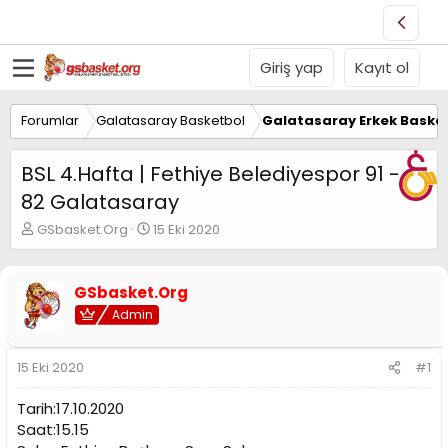
Giriş yap
Kayıt ol
Forumlar
Galatasaray Basketbol
Galatasaray Erkek Basket
BSL 4.Hafta | Fethiye Belediyespor 91 -
82 Galatasaray
K
B
GSbasket.Org
15 Eki 2020
o
a
n
ş
u
l
GSbasket.Org
y
a
Admin
u
n
B
g
a
ı
15 Eki 2020
#1
ş
ç
l
t
Tarih:17.10.2020
a
a
t
r
Saat:15.15
a
i