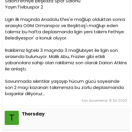
Salon:Fethiye Beşkaza Spor Salonu
n
h
Yayın:Tivibuspor 2
i
Ligin ilk maçında Anadolu Efes'e mağlup olduktan sonra
sırasıyla OGM Ormanspor ve Beşiktaş'ı mağlup eden
takımız bu hafta deplasmanda ligin yeni takımı Fethiye
Belediyespor' a konuk oluyor.
Rakibimiz ligteki 3 maçında 3 mağlubiyet ile ligin son
sırasında bulunuyor. Malik Abu, Frazier gibi etkili
yabancılara sahip olan rakibimiz son olarak Darion Atkins
ile anlaştı.
Savunmada sıkıntılar yaşayıp hücum gücü sayesinde
son 2 maçı kazanan takımımıza bu zorlu deplasmanda
başarılar diliyoruz...
Son düzenleme:
15 Eki 2020
Thorsday
T