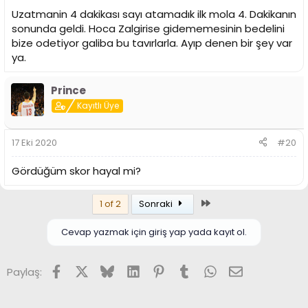
Uzatmanin 4 dakikası sayı atamadık ilk mola 4. Dakikanın
sonunda geldi. Hoca Zalgirise gidememesinin bedelini
bize odetiyor galiba bu tavırlarla. Ayıp denen bir şey var
ya.
Prince
Kayıtlı Üye
17 Eki 2020
#20
Gördüğüm skor hayal mi?
Son
1 of 2
Sonraki
Cevap yazmak için giriş yap yada kayıt ol.
Facebook
X (Twitter)
Bluesky
LinkedIn
Pinterest
Tumblr
WhatsApp
E-posta
Paylaş: