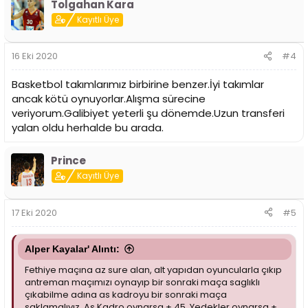
Tolgahan Kara
k
i
Kayıtlı Üye
l
e
r
16 Eki 2020
#4
:
Basketbol takımlarımız birbirine benzer.İyi takımlar
ancak kötü oynuyorlar.Alışma sürecine
veriyorum.Galibiyet yeterli şu dönemde.Uzun transferi
yalan oldu herhalde bu arada.
Prince
Kayıtlı Üye
17 Eki 2020
#5
Alper Kayalar' Alıntı:
Fethiye maçına az sure alan, alt yapıdan oyuncularla çıkıp
antreman maçımızı oynayıp bir sonraki maça saglıklı
çıkabilme adına as kadroyu bir sonraki maça
saklamalıyız. As Kadro oynarsa + 45. Yedekler oynarsa +