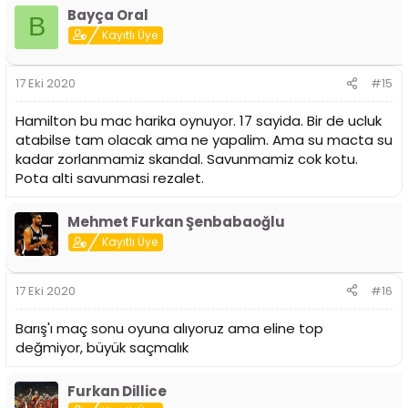
Bayça Oral
B
Kayıtlı Üye
17 Eki 2020
#15
Hamilton bu mac harika oynuyor. 17 sayida. Bir de ucluk
atabilse tam olacak ama ne yapalim. Ama su macta su
kadar zorlanmamiz skandal. Savunmamiz cok kotu.
Pota alti savunmasi rezalet.
Mehmet Furkan Şenbabaoğlu
Kayıtlı Üye
17 Eki 2020
#16
Barış'ı maç sonu oyuna alıyoruz ama eline top
değmiyor, büyük saçmalık
Furkan Dillice