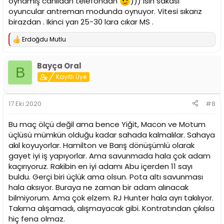
oynamış canlıdan telefondan
))) Isin sakası
oyuncular antreman modunda oynuyor. Vitesi sıkarız
birazdan . Ikinci yarı 25-30 lara cıkar MS .
Erdoğdu Mutlu
T
e
p
Bayça Oral
k
B
i
Kayıtlı Üye
l
e
r
17 Eki 2020
#8
:
Bu maç ölçü değil ama bence Yiğit, Macon ve Motum
üçlüsü mümkün olduğu kadar sahada kalmalılar. Sahaya
akıl koyuyorlar. Hamilton ve Barış dönüşümlü olarak
gayet iyi iş yapıyorlar. Ama savunmada hala çok adam
kaçırıyoruz. Rakibin en iyi adamı Abu içerden 11 sayı
buldu. Gerçi biri üçlük ama olsun. Pota altı savunması
hala aksıyor. Buraya ne zaman bir adam alınacak
bilmiyorum. Ama çok elzem. RJ Hunter hala ayrı takılıyor.
Takıma alışamadı, alışmayacak gibi. Kontratından çıkılsa
hiç fena olmaz.