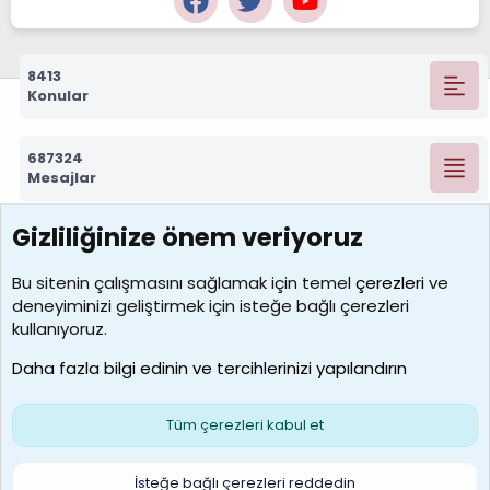
8413
Konular
687324
Mesajlar
Gizliliğinize önem veriyoruz
7390
Kullanıcılar
Bu sitenin çalışmasını sağlamak için temel
çerezleri
ve
deneyiminizi geliştirmek için isteğe bağlı çerezleri
MosesBrownHayranı
kullanıyoruz.
Son üye
Daha fazla bilgi edinin ve tercihlerinizi yapılandırın
Bize ulaşın
Şartlar ve kurallar
Gizlilik politikası
Çerezler
Yardım
Ana sayfa
R
Tüm çerezleri kabul et
S
S
Galatasaray Basketbol | GS Basket Taraftar Platformu
İsteğe bağlı çerezleri reddedin