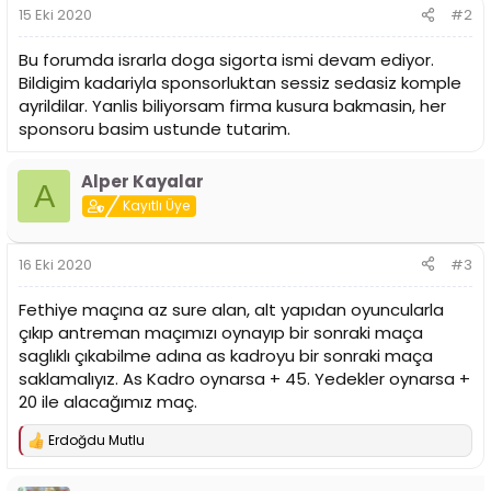
15 Eki 2020
#2
Bu forumda israrla doga sigorta ismi devam ediyor.
Bildigim kadariyla sponsorluktan sessiz sedasiz komple
ayrildilar. Yanlis biliyorsam firma kusura bakmasin, her
sponsoru basim ustunde tutarim.
Alper Kayalar
A
Kayıtlı Üye
16 Eki 2020
#3
Fethiye maçına az sure alan, alt yapıdan oyuncularla
çıkıp antreman maçımızı oynayıp bir sonraki maça
saglıklı çıkabilme adına as kadroyu bir sonraki maça
saklamalıyız. As Kadro oynarsa + 45. Yedekler oynarsa +
20 ile alacağımız maç.
Erdoğdu Mutlu
T
e
p