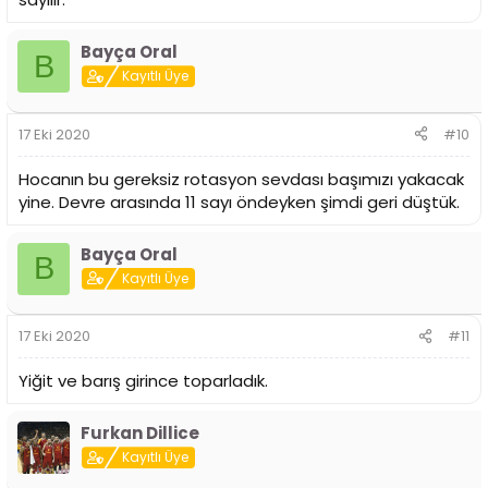
Bayça Oral
B
Kayıtlı Üye
17 Eki 2020
#10
Hocanın bu gereksiz rotasyon sevdası başımızı yakacak
yine. Devre arasında 11 sayı öndeyken şimdi geri düştük.
Bayça Oral
B
Kayıtlı Üye
17 Eki 2020
#11
Yiğit ve barış girince toparladık.
Furkan Dillice
Kayıtlı Üye