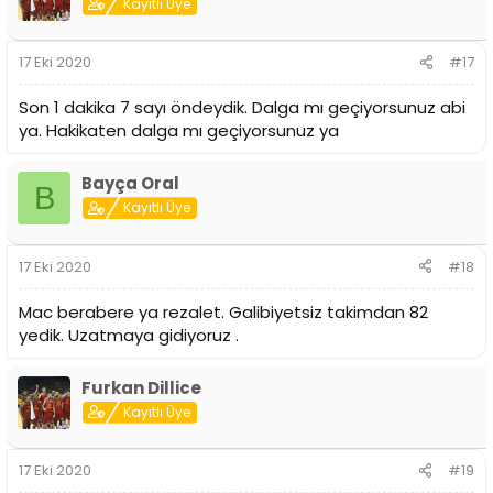
Kayıtlı Üye
17 Eki 2020
#17
Son 1 dakika 7 sayı öndeydik. Dalga mı geçiyorsunuz abi
ya. Hakikaten dalga mı geçiyorsunuz ya
Bayça Oral
B
Kayıtlı Üye
17 Eki 2020
#18
Mac berabere ya rezalet. Galibiyetsiz takimdan 82
yedik. Uzatmaya gidiyoruz .
Furkan Dillice
Kayıtlı Üye
17 Eki 2020
#19