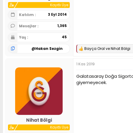
Kayıtlı Üye
3 Eyl 2014
Katılım
1,365
Mesajlar
45
Yaş
@
Hakan Sezgin
Bayça Oral
ve
Nihat Bölgi
T
e
p
1 Kas 2019
k
i
l
Galatasaray Doğa Sigorta'
e
giyemeyecek.
r
:
Nihat Bölgi
Kayıtlı Üye