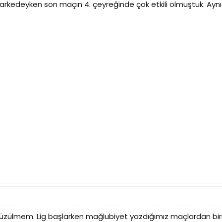
parkedeyken son maçın 4. çeyreğinde çok etkili olmuştuk. Aynı
zülmem. Lig başlarken mağlubiyet yazdığımız maçlardan bi