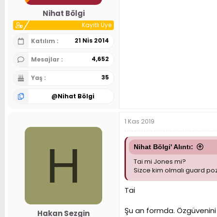
Nihat Bölgi
Kayıtlı Üye
21 Nis 2014
Katılım
4,652
Mesajlar
35
Yaş
@
Nihat Bölgi
1 Kas 2019
H
Nihat Bölgi' Alıntı:
Tai mi Jones mi?
Sizce kim olmalı guard p
Tai
Şu an formda. Özgüvenini 
Hakan Sezgin