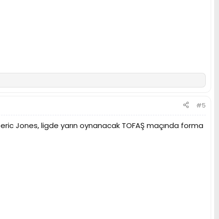
#5
Lazeric Jones, ligde yarın oynanacak TOFAŞ maçında forma