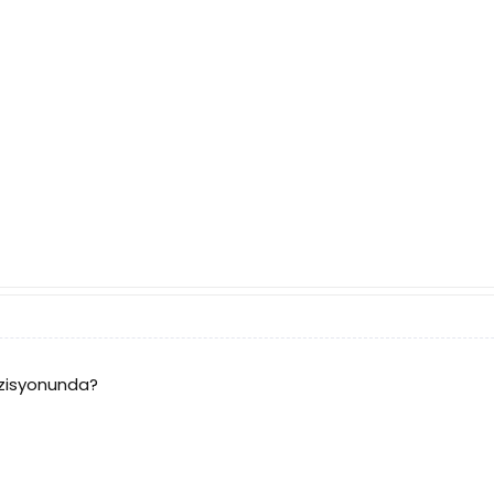
ozisyonunda?