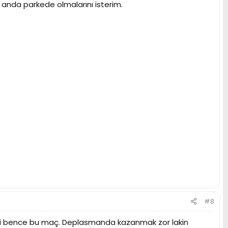
 anda parkede olmalarını isterim.
#8
ri bence bu maç. Deplasmanda kazanmak zor lakin