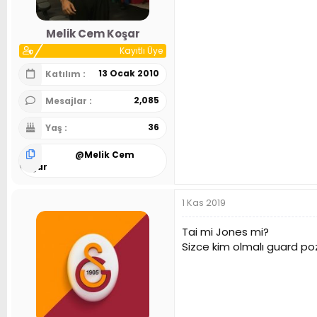
Melik Cem Koşar
Kayıtlı Üye
13 Ocak 2010
Katılım
2,085
Mesajlar
36
Yaş
@
Melik Cem
Koşar
1 Kas 2019
Tai mi Jones mi?
Sizce kim olmalı guard p