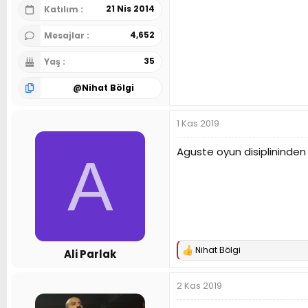
21 Nis 2014
Katılım
4,652
Mesajlar
35
Yaş
@
Nihat Bölgi
1 Kas 2019
Aguste oyun disiplininden
A
Nihat Bölgi
Ali Parlak
T
e
p
2 Kas 2019
k
i