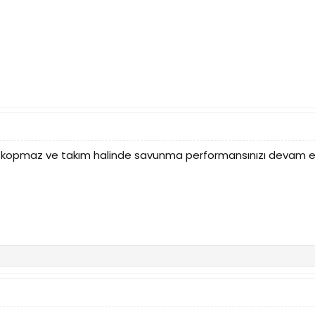
 kopmaz ve takım halinde savunma performansınızı devam ettir