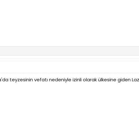
da teyzesinin vefatı nedeniyle izinli olarak ülkesine giden 