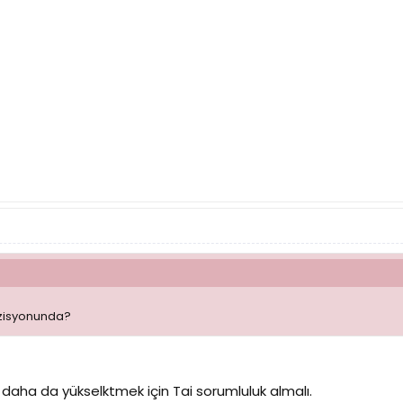
ozisyonunda?
daha da yükselktmek için Tai sorumluluk almalı.