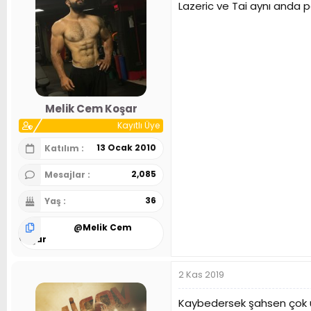
l
Lazeric ve Tai aynı anda 
e
r
:
Melik Cem Koşar
Kayıtlı Üye
13 Ocak 2010
Katılım
2,085
Mesajlar
36
Yaş
@
Melik Cem
Koşar
2 Kas 2019
Kaybedersek şahsen çok ü