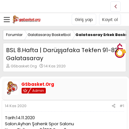
Giriş yap
Kayıt ol
Forumlar
Galatasaray Basketbol
Galatasaray Erkek Basket
BSL 8.Hafta | Darüşşafaka Tekfen 91-82
Galatasaray
K
B
GSbasket.Org
14 Kas 2020
o
a
n
ş
u
l
GSbasket.Org
y
a
Admin
u
n
B
g
a
ı
14 Kas 2020
#1
ş
ç
l
t
Tarih:14.11.2020
a
a
t
r
Salon:Ayhan Şahenk Spor Salonu
a
i