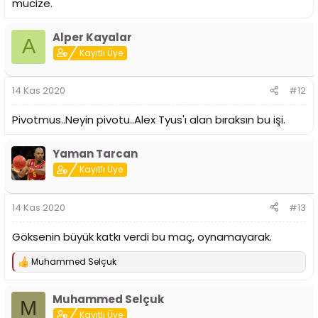
mucize.
Alper Kayalar
A
Kayıtlı Üye
14 Kas 2020
#12
Pivotmus..Neyin pivotu..Alex Tyus'ı alan bıraksın bu işi.
Yaman Tarcan
Kayıtlı Üye
14 Kas 2020
#13
Göksenin büyük katkı verdi bu maç, oynamayarak.
Muhammed Selçuk
T
e
p
Muhammed Selçuk
k
M
i
Kayıtlı Üye