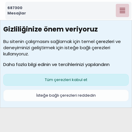
687300
Mesajlar
Gizliliğinize önem veriyoruz
7390
Kullanıcılar
Bu sitenin çalışmasını sağlamak için temel
çerezleri
ve
deneyiminizi geliştirmek için isteğe bağlı çerezleri
MosesBrownHayranı
kullanıyoruz.
Son üye
Daha fazla bilgi edinin ve tercihlerinizi yapılandırın
Bize ulaşın
Şartlar ve kurallar
Gizlilik politikası
Çerezler
Yardım
Ana sayfa
R
Tüm çerezleri kabul et
S
S
Galatasaray Basketbol | GS Basket Taraftar Platformu
İsteğe bağlı çerezleri reddedin
®
Community platform by XenForo
© 2010-2026 XenForo Ltd.
XenForo Türkçe 🇹🇷 Destek Forumu –
XenWp.Com