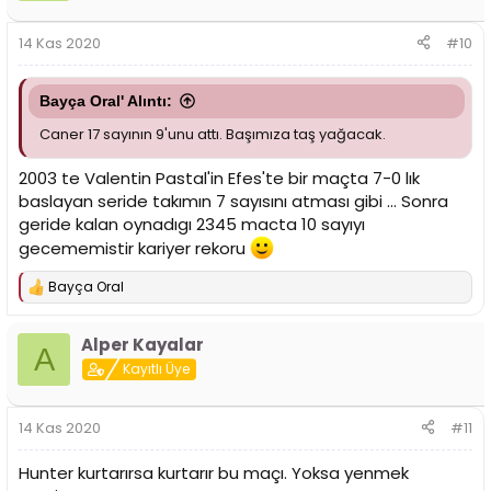
14 Kas 2020
#10
Bayça Oral' Alıntı:
Caner 17 sayının 9'unu attı. Başımıza taş yağacak.
2003 te Valentin Pastal'in Efes'te bir maçta 7-0 lık
baslayan seride takımın 7 sayısını atması gibi ... Sonra
geride kalan oynadıgı 2345 macta 10 sayıyı
gecememistir kariyer rekoru
Bayça Oral
T
e
p
Alper Kayalar
k
A
i
Kayıtlı Üye
l
e
r
14 Kas 2020
#11
:
Hunter kurtarırsa kurtarır bu maçı. Yoksa yenmek