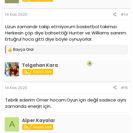
l
e
r
14 Kas 2020
#14
:
Uzun zamandır takip etmiyorum basketbol takımızı.
Herkesin çöp diye bahsettiği Hunter ve Williams sanırım
Ertuğrul hoca gitti diye böyle oynuyorlar.
Bayça Oral
T
e
p
Tolgahan Kara
k
i
Kayıtlı Üye
l
e
r
14 Kas 2020
#15
:
Tebrik ederim Ömer hocam.Oyun için değil sadece aynı
zamanda enerjin için.
Alper Kayalar
A
Kayıtlı Üye