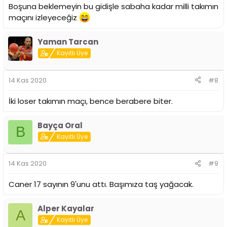
Boşuna beklemeyin bu gidişle sabaha kadar milli takımın
maçını izleyeceğiz
Yaman Tarcan
Kayıtlı Üye
14 Kas 2020
#8
İki loser takımın maçı, bence berabere biter.
Bayça Oral
B
Kayıtlı Üye
14 Kas 2020
#9
Caner 17 sayının 9'unu attı. Başımıza taş yağacak.
Alper Kayalar
A
Kayıtlı Üye