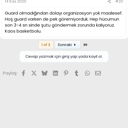
14 Kas 2020
#20
Guard olmadığından dolayı organizasyon yok maalesef.
Hoş guard varken de pek göremiyorduk. Hep hücumun
son 3-4 sn sinde şutu göndermek zorunda kalıyoruz.
Kaos basketbolu.
Son
1 of 3
Sonraki
Cevap yazmak için giriş yap yada kayıt ol.
Facebook
X (Twitter)
Bluesky
LinkedIn
Pinterest
Tumblr
WhatsApp
E-posta
Paylaş: