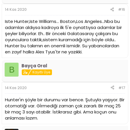
14 Kas 2020
#16
Iste Hunter,Iste Williams... Boston,Los Angeles...Nba bu
adamları aldıysa kadroya ilk 5'e oynattıysa adamlar bir
şeyler biliyorlar. Eh.. Bir önceki Galatasaray çalışanı bu
oyunculara taktik,sistem kuramadığı için böyle oldu..
Hunter bu takımın en onemli ismidir. Su yabancılardan
en zayıf halka Alex Tyus'tır ne yazıkki.
Bayça Oral
B
Kayıtlı Üye
14 Kas 2020
#17
Hunter'ın şöyle bir durumu var bence. Şutuyla yaşıyor. Bir
otomatiği var. Gİrmediği zaman çok zararlı. Bir maç 25
bir maç 3 sayı atabilir. İstikrarsız gibi. Ama koçun onu
anlaması lazım.