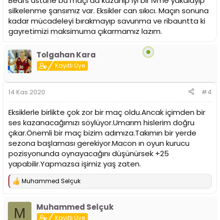
Bears üstüne bu maçı da kazanıp iyi bir ivme yakalayıp
silkelenme şansımız var. Eksikler can sıkıcı. Maçın sonuna
kadar mücadeleyi bırakmayıp savunma ve ribauntta ki
gayretimizi maksimuma çıkarmamız lazım.
Tolgahan Kara
Kayıtlı Üye
14 Kas 2020
#4
Eksiklerle birlikte çok zor bir maç oldu.Ancak içimden bir
ses kazanacağımızı söylüyor.Umarım hislerim doğru
çıkar.Önemli bir maç bizim adımıza.Takımın bir yerde
sezona başlaması gerekiyor.Macon ın oyun kurucu
pozisyonunda oynayacağını düşünürsek +25
yapabilir.Yapmazsa işimiz yaş zaten.
Muhammed Selçuk
T
e
p
Muhammed Selçuk
k
M
i
Kayıtlı Üye