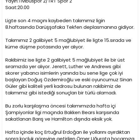
Yayın:Tivibuspor 2/TRT Spor 2
n
h
Saat:20.00
i
Ligte son 4 maçını kaybeden takımımız ligin
8.haftasında Darüşşafaka Tekfen deplasmanına gidiyor.
Takımımız 2 galibiyet 5 mağlubiyet ile ligte 15.sırada ve
küme düşme potasında yer alıyor.
Rakibimiz ise ligte 2 galibiyet 5 mağlubiyet ile bir üst
sıramızda yer alıyor. Jerett, Luther ve Andrews gibi
skorer yabancı isimlerin yanında bu sene lige çok iyi
başlayan Doğuş Özdemiroğlu ve eski oyuncumuz Sinan
Güler gibi kaliteli yerli kadrosu bulunan rakibimiz de
takımımız gibi istediği sonuçları bir türlü alamadı.
Bu zorlu karşılaşma öncesi takımımızda hafta içi
Şampiyonlar ligi maçında Bakken Bears karşısında
sakatlanan Barış ve Hamilton dışında eksik yok.
Hafta içinde koç Ertuğrul Erdoğan ile yollarını ayırdıktan
sonra koçluk görevine getirilen Ömer Uğurata hocamıza