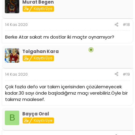
Murat Begen
Kayıtlı Üye
14 Kas 2020
#18
Berke Atar sakat mı dostlar iki maçtır oynamıyor?
Tolgahan Kara
Kayıtlı Üye
14 Kas 2020
#19
Çok fazla defo var takım içerisinden çözülemeyecek
kadar.30 sayı önde başladığımız maçı verebiliriz.Öyle bir
takımız maalesef.
Bayça Oral
B
Kayıtlı Üye