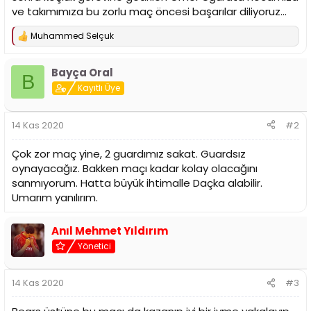
ve takımımıza bu zorlu maç öncesi başarılar diliyoruz...
Muhammed Selçuk
T
e
p
Bayça Oral
k
B
i
Kayıtlı Üye
l
e
r
14 Kas 2020
#2
:
Çok zor maç yine, 2 guardımız sakat. Guardsız
oynayacağız. Bakken maçı kadar kolay olacağını
sanmıyorum. Hatta büyük ihtimalle Daçka alabilir.
Umarım yanılırım.
Anıl Mehmet Yıldırım
Yönetici
14 Kas 2020
#3