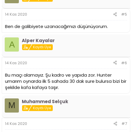
l
e
r
14 Kas 2020
#5
:
Ben de galibiyete uzanacağımızı düşünüyorum.
Alper Kayalar
A
Kayıtlı Üye
14 Kas 2020
#6
Bu maçı alamayız. Şu kadro ve yapıda zor. Hunter
umarım oynarda ilk 5 sahada 30 dak sure bulursa bizi bir
şekilde kafa kafaya taşır.
Muhammed Selçuk
M
Kayıtlı Üye
14 Kas 2020
#7