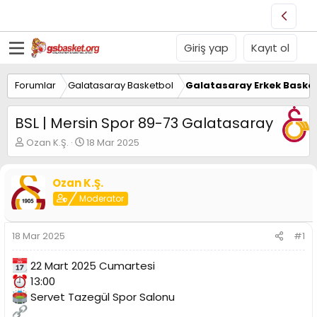
Giriş yap
Kayıt ol
Forumlar
Galatasaray Basketbol
Galatasaray Erkek Basket
BSL | Mersin Spor 89-73 Galatasaray
K
B
Ozan K.Ş.
18 Mar 2025
o
a
n
ş
u
l
Ozan K.Ş.
y
a
Moderator
u
n
B
g
a
ı
18 Mar 2025
#1
ş
ç
l
t
22 Mart 2025 Cumartesi
a
a
13:00
t
r
a
i
Servet Tazegül Spor Salonu
n
h