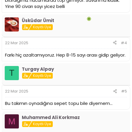
bitirdiğimiz hücumlarda top girmiyor. Savunma klasik.
Yine 90 civarı sayı yicez belli
Üsküdar Ümit
Kayıtlı Üye
22 Mar 2025
#4
Farkı hiç azaltamıyoruz. Hep 8-15 sayı arası gidip geliyor.
Turgay Alpay
T
Kayıtlı Üye
22 Mar 2025
#5
Bu takımın oynadığına sepet topu bile diyemem...
Muhammed Ali Korkmaz
M
Kayıtlı Üye