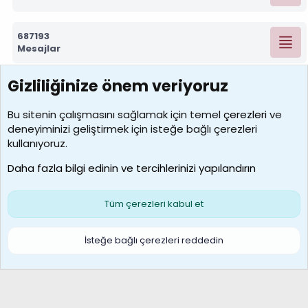
687193
Mesajlar
Gizliliğinize önem veriyoruz
7388
Kullanıcılar
Bu sitenin çalışmasını sağlamak için temel
çerezleri
ve
deneyiminizi geliştirmek için isteğe bağlı çerezleri
borabekirogluu
kullanıyoruz.
Son üye
Daha fazla bilgi edinin ve tercihlerinizi yapılandırın
Bize ulaşın
Şartlar ve kurallar
Gizlilik politikası
Çerezler
Yardım
Ana sayfa
R
Tüm çerezleri kabul et
S
S
Galatasaray Basketbol | GS Basket Taraftar Platformu
İsteğe bağlı çerezleri reddedin
®
Community platform by XenForo
© 2010-2026 XenForo Ltd.
XenForo Türkçe 🇹🇷 Destek Forumu –
XenWp.Com