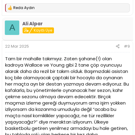
Reda Aydın
T
e
p
Ali Alpar
k
A
i
Kayıtlı Üye
l
e
r
22 Mar 2025
#9
:
Tam bir mahalle takımıyız. Zaten şahane(!) olan
kadroya Wallace ve Young gibi 2 tane çöp oyuncuyu
alarak daha da rezil bir takım olduk. Başımızdaki asistan
koç bile olamayacak çaptaki bir hocayla da oynanan
her maçta ayrı bir destan yazmaya devam ediyoruz. Bu
kafalarla, bu yönetimlerle oynanacak her sezon, kahır
çekme sezonu olmaya devam edecektir. Birçok
maçımızı izleme gereği duymuyorum ama işim yokken
izliyorsam da kazanma umuduyla değil “acaba bu
maçta nasıl komiklikler yapacağız, ne tür rezillikler
yaşayacağız?” diye meraktan izliyorum. Ülkeye
basketbolu getiren yenilmez armadayı bu hale getiren,
bu tabloda rolü olan herkese bir kez daha