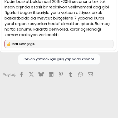
Kadın basketbolda nasıl 2015-2016 sezonuna tek tük
insan dışında esaslı bir reaksiyon verilmemesi dağ gibi
figürleri bugün itibariyle yerle yeksan ettiyse; erkek
basketbolda da mevcut bütçelerle 7 yabancı kuralı
yerel organizasyonları hedef olmaktan çıkardı. Bu maç
hafta sonumu kararttı deniyorsa, karar açıklandığı
zaman reaksiyon verilecekti.
Mert Dervişoğlu
T
e
p
k
Cevap yazmak için giriş yap yada kayıt ol.
i
l
e
Facebook
X (Twitter)
Bluesky
LinkedIn
Pinterest
Tumblr
WhatsApp
E-posta
Paylaş:
r
: