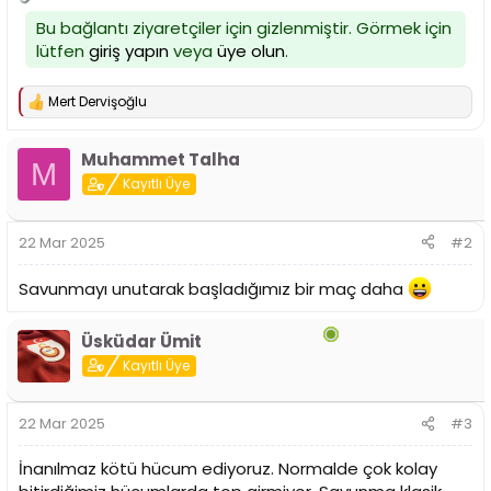
i
Bu bağlantı ziyaretçiler için gizlenmiştir. Görmek için
lütfen
giriş yapın
veya
üye olun
.
Mert Dervişoğlu
T
e
p
Muhammet Talha
k
M
i
Kayıtlı Üye
l
e
r
22 Mar 2025
#2
:
Savunmayı unutarak başladığımız bir maç daha
Üsküdar Ümit
Kayıtlı Üye
22 Mar 2025
#3
İnanılmaz kötü hücum ediyoruz. Normalde çok kolay