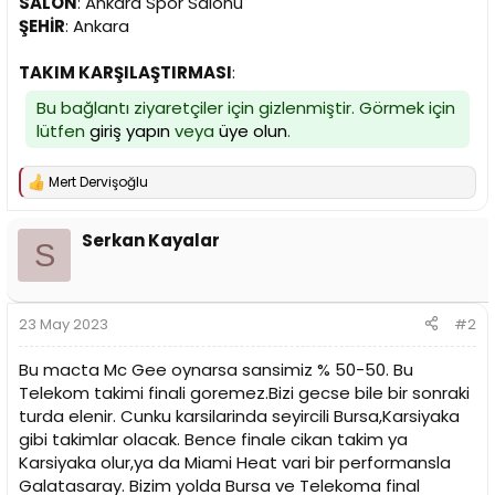
SALON
: Ankara Spor Salonu
n
h
ŞEHİR
: Ankara
i
TAKIM KARŞILAŞTIRMASI
:
Bu bağlantı ziyaretçiler için gizlenmiştir. Görmek için
lütfen
giriş yapın
veya
üye olun
.
Mert Dervişoğlu
T
e
p
Serkan Kayalar
k
S
i
l
e
r
23 May 2023
#2
:
Bu macta Mc Gee oynarsa sansimiz % 50-50. Bu
Telekom takimi finali goremez.Bizi gecse bile bir sonraki
turda elenir. Cunku karsilarinda seyircili Bursa,Karsiyaka
gibi takimlar olacak. Bence finale cikan takim ya
Karsiyaka olur,ya da Miami Heat vari bir performansla
Galatasaray. Bizim yolda Bursa ve Telekoma final