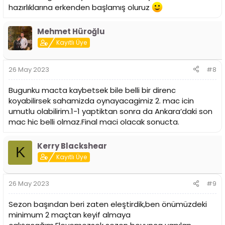
hazırlıklarına erkenden başlamış oluruz
Mehmet Hüroğlu
Kayıtlı Üye
26 May 2023
#8
Bugunku macta kaybetsek bile belli bir direnc
koyabilirsek sahamizda oynayacagimiz 2. mac icin
umutlu olabilirim.1-1 yaptiktan sonra da Ankara’daki son
mac hic belli olmaz.Final maci olacak sonucta.
Kerry Blackshear
K
Kayıtlı Üye
26 May 2023
#9
Sezon başından beri zaten eleştirdik,ben önümüzdeki
minimum 2 maçtan keyif almaya