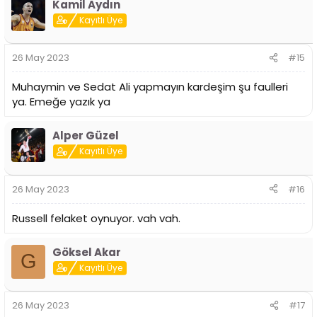
Kamil Aydın
Kayıtlı Üye
26 May 2023
#15
Muhaymin ve Sedat Ali yapmayın kardeşim şu faulleri
ya. Emeğe yazık ya
Alper Güzel
Kayıtlı Üye
26 May 2023
#16
Russell felaket oynuyor. vah vah.
Göksel Akar
G
Kayıtlı Üye
26 May 2023
#17