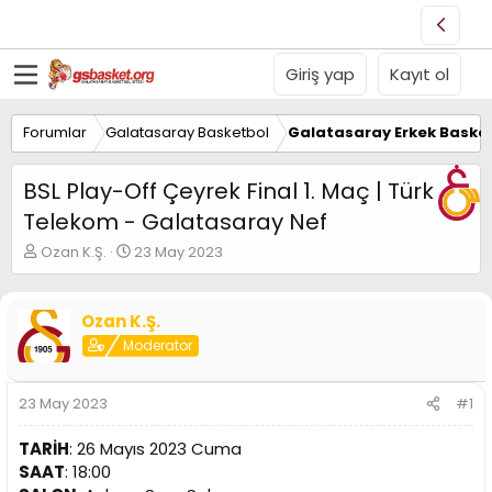
Giriş yap
Kayıt ol
Forumlar
Galatasaray Basketbol
Galatasaray Erkek Basket
BSL Play-Off Çeyrek Final 1. Maç | Türk
Telekom - Galatasaray Nef
K
B
Ozan K.Ş.
23 May 2023
o
a
n
ş
u
l
Ozan K.Ş.
y
a
Moderator
u
n
B
g
a
ı
23 May 2023
#1
ş
ç
l
t
TARİH
: 26 Mayıs 2023 Cuma
a
a
t
r
SAAT
: 18:00
a
i