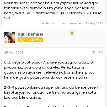
yolunda sans vermiyorum. Final yapmasini bekledigim
takimlari %'sel dilimde bizim yolda soyle goruyorum,
Karsiyaka % 50 . Galatasaray % 30 , Telekom % 20 Bursa
% 0.
Moderatör tarafında düzenlendi:
23 May 2023
Ugur Demirel
Kayıtlı Üye
25 May 2023
#3
Cok degil pivot olarak Anosike yada Egbunu tarzi bir
pivotumuz guard olarak da Alex Perez tarzi bir
guardimiz olsaydi kesin eleyebilirdik ama hem pivot
hem de guard pozisyonunda cok yetersiz takim.
2-3-4 pozisyonlarinda super olmasa da bence yeterli
bir rotasyon var ancak 1 ve 5 numarada ligin en kotu
kadrosu bile olabiliriz.