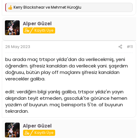
Kerry Blackshear
ve
Mehmet Hüroğlu
T
e
p
Alper Güzel
k
i
Kayıtlı Üye
l
e
r
26 May 2023
#11
:
bu arada maç trtspor yıldız'dan da verilecekmiş, yeni
öğrendim. şifresiz kanaldan da verilecek yani. şaşırdım
doğrusu, bütün play off maçlarını şifresiz kanaldan
verecekler galiba.
edit: verdiğim bilgi yanlış galiba, trtspor yıldız'ın yayın
akışından teyit etmeden, gssozluk'te görünce hemen
yazdım af buyurun. maç beinsports 5'te. af buyurun
tekrardan.
Alper Güzel
Kayıtlı Üye