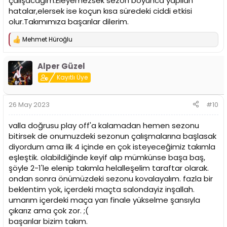
çalışacağım.Eleyemezsek sezon boyunca yapılan
hatalar,elersek ise koçun kısa süredeki ciddi etkisi
olur.Takımımıza başarılar dilerim.
Mehmet Hüroğlu
T
e
p
Alper Güzel
k
i
Kayıtlı Üye
l
e
r
26 May 2023
#10
:
valla doğrusu play off'a kalamadan hemen sezonu
bitirsek de onumuzdeki sezonun çalışmalarına başlasak
diyordum ama ilk 4 içinde en çok isteyeceğimiz takımla
eşleştik. olabildiğinde keyif alıp mümkünse başa baş,
şöyle 2-1'le elenip takımla helalleşelim taraftar olarak.
ondan sonra önümüzdeki sezonu kovalayalım. fazla bir
beklentim yok, içerdeki maçta salondayiz inşallah.
umarım içerdeki maça yarı finale yükselme şansıyla
çıkarız ama çok zor. ;(
başarılar bizim takım.