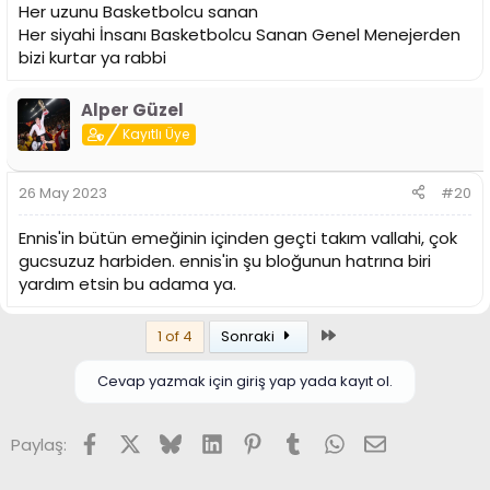
Her uzunu Basketbolcu sanan
Her siyahi İnsanı Basketbolcu Sanan Genel Menejerden
bizi kurtar ya rabbi
Alper Güzel
Kayıtlı Üye
26 May 2023
#20
Ennis'in bütün emeğinin içinden geçti takım vallahi, çok
gucsuzuz harbiden. ennis'in şu bloğunun hatrına biri
yardım etsin bu adama ya.
Son
1 of 4
Sonraki
Cevap yazmak için giriş yap yada kayıt ol.
Facebook
X (Twitter)
Bluesky
LinkedIn
Pinterest
Tumblr
WhatsApp
E-posta
Paylaş: