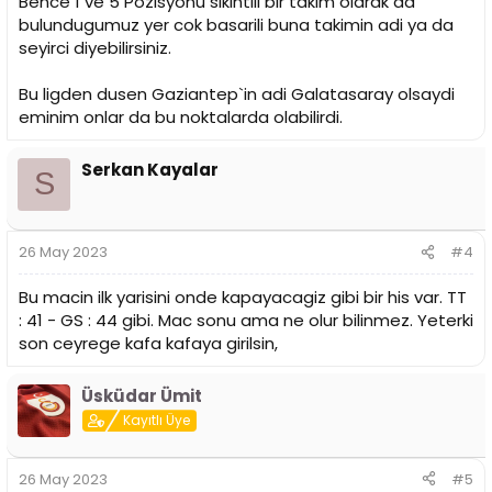
Bence 1 ve 5 Pozisyonu sikintili bir takim olarak da
bulundugumuz yer cok basarili buna takimin adi ya da
seyirci diyebilirsiniz.
Bu ligden dusen Gaziantep`in adi Galatasaray olsaydi
eminim onlar da bu noktalarda olabilirdi.
Serkan Kayalar
S
26 May 2023
#4
Bu macin ilk yarisini onde kapayacagiz gibi bir his var. TT
: 41 - GS : 44 gibi. Mac sonu ama ne olur bilinmez. Yeterki
son ceyrege kafa kafaya girilsin,
Üsküdar Ümit
Kayıtlı Üye
26 May 2023
#5