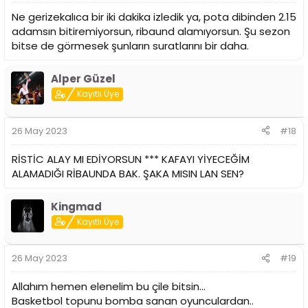
Ne gerizekalıca bir iki dakika izledik ya, pota dibinden 2.15
adamsın bitiremiyorsun, ribaund alamıyorsun. Şu sezon
bitse de görmesek şunların suratlarını bir daha.
Alper Güzel
Kayıtlı Üye
26 May 2023
#18
RİSTİC ALAY MI EDİYORSUN *** KAFAYI YİYECEĞİM
ALAMADIĞI RİBAUNDA BAK. ŞAKA MISIN LAN SEN?
Kingmad
Kayıtlı Üye
26 May 2023
#19
Allahım hemen elenelim bu çile bitsin...
Basketbol topunu bomba sanan oyunculardan..