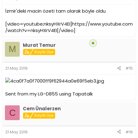
İzmir'deki macin özeti tam olarak böyle oldu
[video=youtube;nksyHXrV4EI]https://www.youtube.com
/watch?v=nksyHXrV4EI[/video]
Murat Temur
M
Kayıtlı Üye
21 May 2016
#15
Sent from my LG-D855 using Tapatalk
Cem Ünalerzen
C
Kayıtlı Üye
21 May 2016
#16