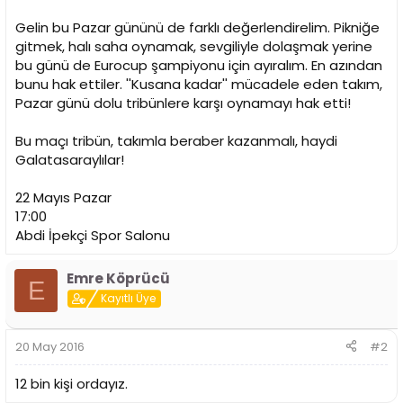
t
r
a
i
Gelin bu Pazar gününü de farklı değerlendirelim. Pikniğe
n
h
gitmek, halı saha oynamak, sevgiliyle dolaşmak yerine
i
bu günü de Eurocup şampiyonu için ayıralım. En azından
bunu hak ettiler. ''Kusana kadar'' mücadele eden takım,
Pazar günü dolu tribünlere karşı oynamayı hak etti!
Bu maçı tribün, takımla beraber kazanmalı, haydi
Galatasaraylılar!
22 Mayıs Pazar
17:00
Abdi İpekçi Spor Salonu
Emre Köprücü
E
Kayıtlı Üye
20 May 2016
#2
12 bin kişi ordayız.