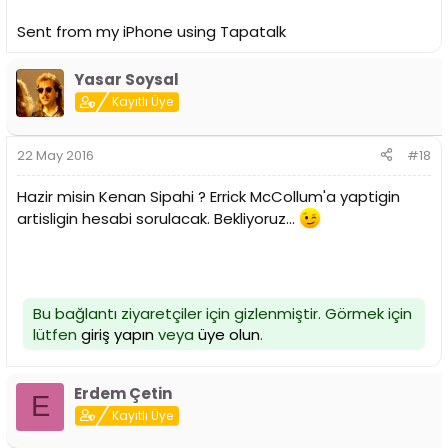
Sent from my iPhone using Tapatalk
Yasar Soysal
Kayıtlı Üye
22 May 2016
#18
Hazir misin Kenan Sipahi ? Errick McCollum'a yaptigin
artisligin hesabi sorulacak. Bekliyoruz...
Bu bağlantı ziyaretçiler için gizlenmiştir. Görmek için
lütfen
giriş yapın
veya
üye olun
.
Erdem Çetin
E
Kayıtlı Üye