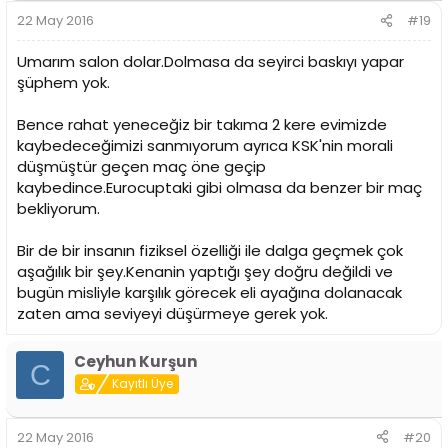
22 May 2016
#19
Umarım salon dolar.Dolmasa da seyirci baskıyı yapar
şüphem yok.
Bence rahat yeneceğiz bir takıma 2 kere evimizde
kaybedeceğimizi sanmıyorum ayrıca KSK'nin morali
düşmüştür geçen maç öne geçip
kaybedince.Eurocuptaki gibi olmasa da benzer bir maç
bekliyorum.
Bir de bir insanın fiziksel özelliği ile dalga geçmek çok
aşağılık bir şey.Kenanin yaptığı şey doğru değildi ve
bugün misliyle karşılık görecek eli ayağına dolanacak
zaten ama seviyeyi düşürmeye gerek yok.
Ceyhun Kurşun
C
Kayıtlı Üye
22 May 2016
#20