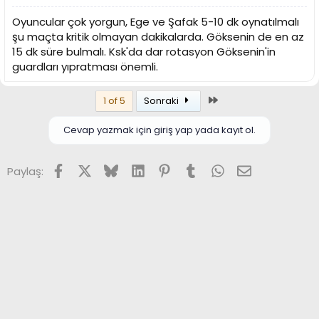
Oyuncular çok yorgun, Ege ve Şafak 5-10 dk oynatılmalı
şu maçta kritik olmayan dakikalarda. Göksenin de en az
15 dk süre bulmalı. Ksk'da dar rotasyon Göksenin'in
guardları yıpratması önemli.
Son
1 of 5
Sonraki
Cevap yazmak için giriş yap yada kayıt ol.
Facebook
X (Twitter)
Bluesky
LinkedIn
Pinterest
Tumblr
WhatsApp
E-posta
Paylaş: