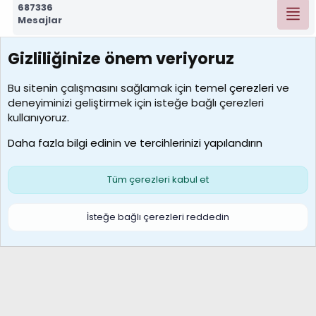
687336
Mesajlar
Gizliliğinize önem veriyoruz
7390
Kullanıcılar
Bu sitenin çalışmasını sağlamak için temel
çerezleri
ve
deneyiminizi geliştirmek için isteğe bağlı çerezleri
MosesBrownHayranı
kullanıyoruz.
Son üye
Daha fazla bilgi edinin ve tercihlerinizi yapılandırın
Bize ulaşın
Şartlar ve kurallar
Gizlilik politikası
Çerezler
Yardım
Ana sayfa
R
Tüm çerezleri kabul et
S
S
Galatasaray Basketbol | GS Basket Taraftar Platformu
İsteğe bağlı çerezleri reddedin
®
Community platform by XenForo
© 2010-2026 XenForo Ltd.
XenForo Türkçe 🇹🇷 Destek Forumu –
XenWp.Com