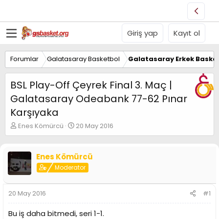
Giriş yap
Kayıt ol
Forumlar
Galatasaray Basketbol
Galatasaray Erkek Basket
BSL Play-Off Çeyrek Final 3. Maç |
Galatasaray Odeabank 77-62 Pınar
Karşıyaka
K
B
Enes Kömürcü
20 May 2016
o
a
n
ş
u
l
Enes Kömürcü
y
a
Moderator
u
n
B
g
a
ı
20 May 2016
#1
ş
ç
l
t
Bu iş daha bitmedi, seri 1-1.
a
a