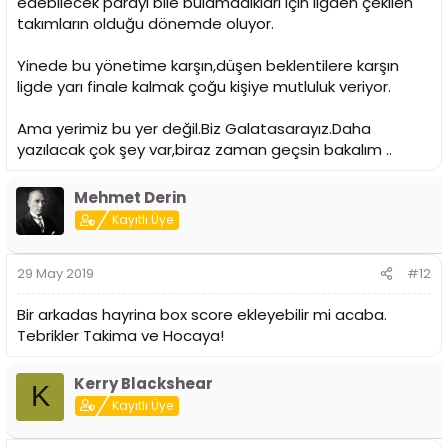
edebilecek parayı bile bulamadıkları için ligden çekilen
takımların olduğu dönemde oluyor.
Yinede bu yönetime karşın,düşen beklentilere karşın
ligde yarı finale kalmak çoğu kişiye mutluluk veriyor.
Ama yerimiz bu yer değil.Biz Galatasarayız.Daha
yazılacak çok şey var,biraz zaman geçsin bakalım ..
Mehmet Derin
Kayıtlı Üye
29 May 2019
#12
Bir arkadas hayrina box score ekleyebilir mi acaba.
Tebrikler Takima ve Hocaya!
Kerry Blackshear
K
Kayıtlı Üye