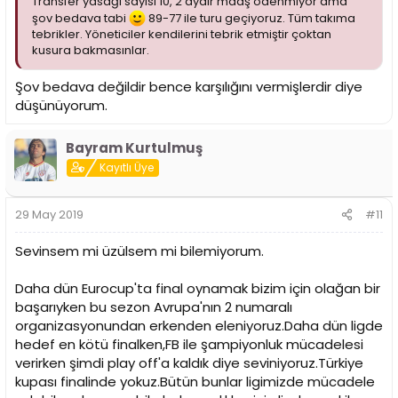
Transfer yasağı sayısı 10, 2 aydır maaş ödenmiyor ama
şov bedava tabi
89-77 ile turu geçiyoruz. Tüm takıma
tebrikler. Yöneticiler kendilerini tebrik etmiştir çoktan
kusura bakmasınlar.
Şov bedava değildir bence karşılığını vermişlerdir diye
düşünüyorum.
Bayram Kurtulmuş
Kayıtlı Üye
29 May 2019
#11
Sevinsem mi üzülsem mi bilemiyorum.
Daha dün Eurocup'ta final oynamak bizim için olağan bir
başarıyken bu sezon Avrupa'nın 2 numaralı
organizasyonundan erkenden eleniyoruz.Daha dün ligde
hedef en kötü finalken,FB ile şampiyonluk mücadelesi
verirken şimdi play off'a kaldık diye seviniyoruz.Türkiye
kupası finalinde yokuz.Bütün bunlar ligimizde mücadele