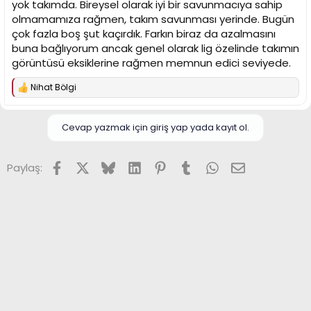
yok takımda. Bireysel olarak iyi bir savunmacıya sahip
olmamamıza rağmen, takım savunması yerinde. Bugün
çok fazla boş şut kaçırdık. Farkın biraz da azalmasını
buna bağlıyorum ancak genel olarak lig özelinde takımın
görüntüsü eksiklerine rağmen memnun edici seviyede.
Nihat Bölgi
T
e
p
k
Cevap yazmak için giriş yap yada kayıt ol.
i
l
e
Facebook
X (Twitter)
Bluesky
LinkedIn
Pinterest
Tumblr
WhatsApp
E-posta
Paylaş:
r
: