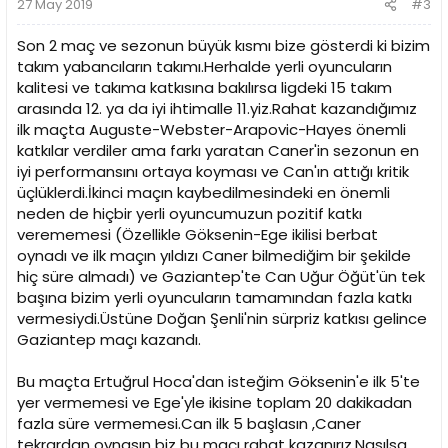
27 May 2019
#3
Son 2 maç ve sezonun büyük kısmı bize gösterdi ki bizim
takım yabancıların takımı.Herhalde yerli oyuncuların
kalitesi ve takıma katkısına bakılırsa ligdeki 15 takım
arasında 12. ya da iyi ihtimalle 11.yiz.Rahat kazandığımız
ilk maçta Auguste-Webster-Arapovic-Hayes önemli
katkılar verdiler ama farkı yaratan Caner'in sezonun en
iyi performansını ortaya koyması ve Can'ın attığı kritik
üçlüklerdi.İkinci maçın kaybedilmesindeki en önemli
neden de hiçbir yerli oyuncumuzun pozitif katkı
verememesi (Özellikle Göksenin-Ege ikilisi berbat
oynadı ve ilk maçın yıldızı Caner bilmediğim bir şekilde
hiç süre almadı) ve Gaziantep'te Can Uğur Öğüt'ün tek
başına bizim yerli oyuncuların tamamından fazla katkı
vermesiydi.Üstüne Doğan Şenli'nin sürpriz katkısı gelince
Gaziantep maçı kazandı.
Bu maçta Ertuğrul Hoca'dan isteğim Göksenin'e ilk 5'te
yer vermemesi ve Ege'yle ikisine toplam 20 dakikadan
fazla süre vermemesi.Can ilk 5 başlasın ,Caner
tekrardan oynasın biz bu maçı rahat kazanırız.Nasılsa