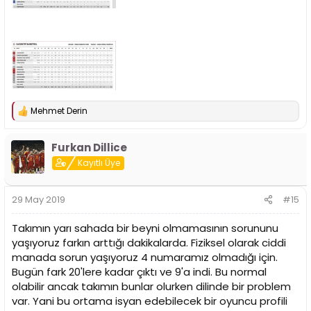
Mehmet Derin
T
e
p
Furkan Dillice
k
i
Kayıtlı Üye
l
e
r
29 May 2019
#15
:
Takımın yarı sahada bir beyni olmamasının sorununu
yaşıyoruz farkın arttığı dakikalarda. Fiziksel olarak ciddi
manada sorun yaşıyoruz 4 numaramız olmadığı için.
Bugün fark 20'lere kadar çıktı ve 9'a indi. Bu normal
olabilir ancak takımın bunlar olurken dilinde bir problem
var. Yani bu ortama isyan edebilecek bir oyuncu profili