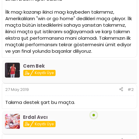
n
h
i
İlk maçı kazanıp ikinci maçı kaybeden takımımız,
Amerikalıların "win or go home" dedikleri maça çıkıyor. İlk
maçta bütün istediklerini sahaya yansıtan takımımız,
ikinci maçta şut istikrarını sağlayamadı ve karşı takımın
ekstra şut performansına mani olamadı. Takımımızın ilk
maçtaki performansını tekrar göstermesini ümit ediyor
ve yarı final yolunda başarılar diliyoruz.
Cem Bek
Kayıtlı Üye
27 May 2019
#2
Takıma destek şart bu maçta.
Erdal Avcı
Kayıtlı Üye