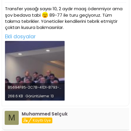
Transfer yasağı sayısı 10, 2 aydır maaş ödenmiyor ama
şov bedava tabi
89-77 ile turu geçiyoruz. Tüm
takıma tebrikler. Yöneticiler kendilerini tebrik etmiştir
çoktan kusura bakmasınlar.
Ekli dosyalar
B5694F85-2C7B-41D1-B793-860719BAA359.jpeg
268.6 KB · Görüntüleme: 13
Muhammed Selçuk
M
Kayıtlı Üye