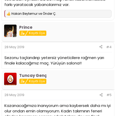
farkı yaratacak yabancılarımız var.
Hakan Beytemur
ve
Önder Ç.
T
e
p
Prince
k
i
Kayıtlı Üye
l
e
r
28 May 2019
#4
:
Sezonu taçlandırıp yetersiz yöneticilere rağmen yarı
finale kalacağımız maç. Yürüyün salona!!
Tuncay Genç
Kayıtlı Üye
28 May 2019
#5
Kazanacağımıza inanıyorum ama kaybersek daha mı iyi
olur ondan emin olamıyorum. Kadın takımının feneri