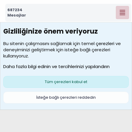
687234
Mesajlar
Gizliliğinize önem veriyoruz
7388
Kullanıcılar
Bu sitenin çalışmasını sağlamak için temel
çerezleri
ve
deneyiminizi geliştirmek için isteğe bağlı çerezleri
borabekirogluu
kullanıyoruz.
Son üye
Daha fazla bilgi edinin ve tercihlerinizi yapılandırın
Bize ulaşın
Şartlar ve kurallar
Gizlilik politikası
Çerezler
Yardım
Ana sayfa
R
Tüm çerezleri kabul et
S
S
Galatasaray Basketbol | GS Basket Taraftar Platformu
İsteğe bağlı çerezleri reddedin
®
Community platform by XenForo
© 2010-2026 XenForo Ltd.
XenForo Türkçe 🇹🇷 Destek Forumu –
XenWp.Com