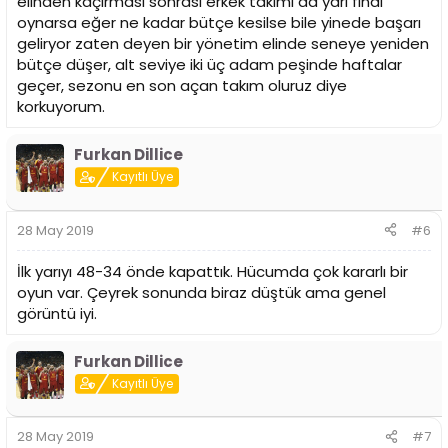
elinden kaçırması sonrası erkek takımı da yarı final
oynarsa eğer ne kadar bütçe kesilse bile yinede başarı
geliryor zaten deyen bir yönetim elinde seneye yeniden
bütçe düşer, alt seviye iki üç adam peşinde haftalar
geçer, sezonu en son açan takım oluruz diye
korkuyorum.
Furkan Dillice
Kayıtlı Üye
28 May 2019
#6
İlk yarıyı 48-34 önde kapattık. Hücumda çok kararlı bir
oyun var. Çeyrek sonunda biraz düştük ama genel
görüntü iyi.
Furkan Dillice
Kayıtlı Üye
28 May 2019
#7