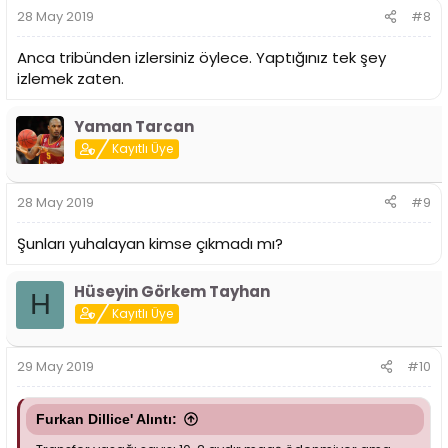
28 May 2019
#8
Anca tribünden izlersiniz öylece. Yaptığınız tek şey
izlemek zaten.
Yaman Tarcan
Kayıtlı Üye
28 May 2019
#9
Şunları yuhalayan kimse çıkmadı mı?
Hüseyin Görkem Tayhan
H
Kayıtlı Üye
29 May 2019
#10
Furkan Dillice' Alıntı: