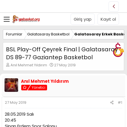
Giriş yap
Kayıt ol
Forumlar
Galatasaray Basketbol
Galatasaray Erkek Basket
BSL Play-Off Çeyrek Final | Galatasaray
DS 89-77 Gaziantep Basketbol
K
B
Anıl Mehmet Yıldırım
27 May 2019
o
a
n
ş
u
l
Anıl Mehmet Yıldırım
y
a
Yönetici
u
n
B
g
a
ı
27 May 2019
#1
ş
ç
l
t
28.05.2019 Salı
a
a
20:45
t
r
Sinan Erdem Spor Salonu
a
i