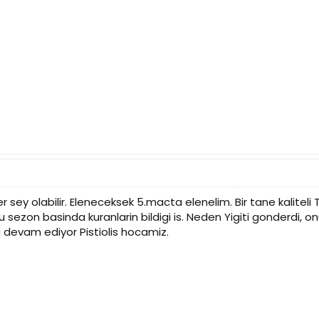
er sey olabilir. Eleneceksek 5.macta elenelim. Bir tane kalite
sezon basinda kuranlarin bildigi is. Neden Yigiti gonderdi, on
evam ediyor Pistiolis hocamiz.