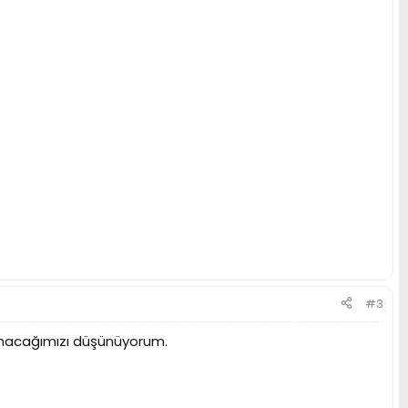
#3
azanacağımızı düşünüyorum.