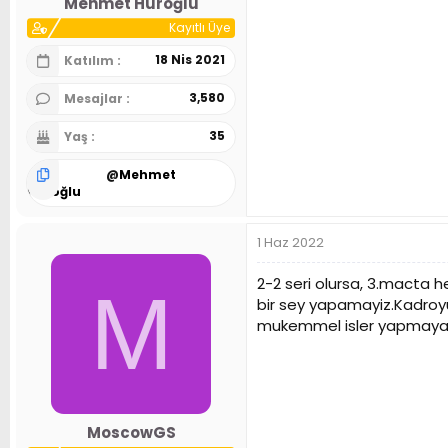
Mehmet Hüroğlu
Kayıtlı Üye
18 Nis 2021
Katılım
3,580
Mesajlar
35
Yaş
@
Mehmet
Hüroğlu
1 Haz 2022
2-2 seri olursa, 3.macta h
M
bir sey yapamayiz.Kadroyu 
mukemmel isler yapmaya d
MoscowGS