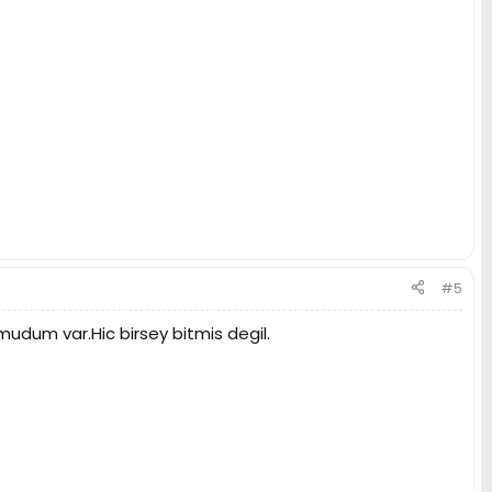
#5
mudum var.Hic birsey bitmis degil.