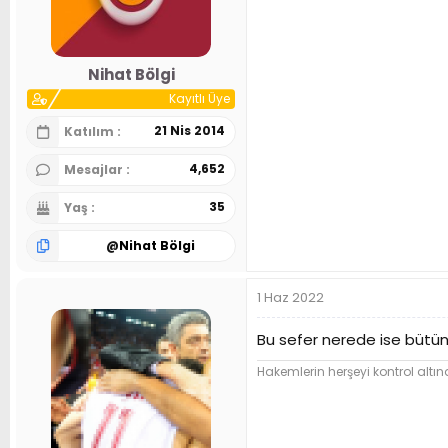
Nihat Bölgi
Kayıtlı Üye
21 Nis 2014
Katılım
4,652
Mesajlar
35
Yaş
@
Nihat Bölgi
1 Haz 2022
Bu sefer nerede ise bütü
Hakemlerin herşeyi kontrol altına