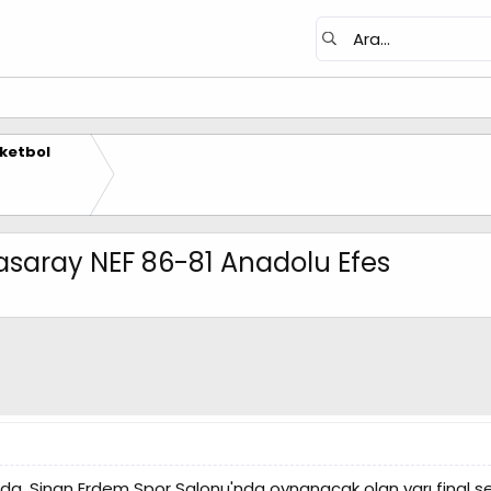
ketbol
atasaray NEF 86-81 Anadolu Efes
'da, Sinan Erdem Spor Salonu'nda oynanacak olan yarı final seri