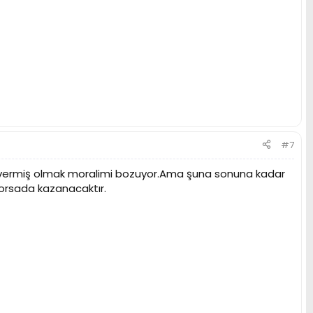
#7
ını vermiş olmak moralimi bozuyor.Ama şuna sonuna kadar
yorsada kazanacaktır.