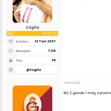
Cogito
Kayıtlı Üye
14 Tem 2007
Katılım
7,126
Mesajlar
46
Yaş
@
Cogito
1 Haz 2022
Biz 2 günde 1 maç oynamaya