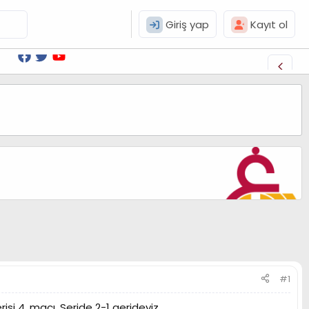
Giriş yap
Kayıt ol
#1
si 4. maçı. Seride 2-1 gerideyiz.