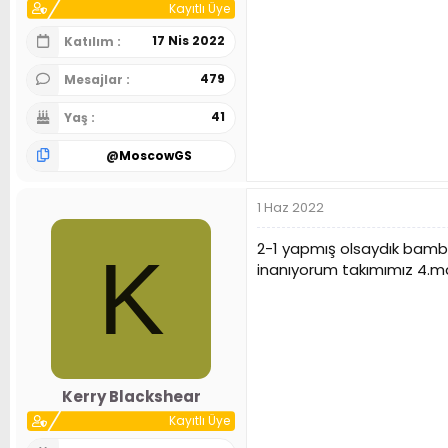
Kayıtlı Üye
17 Nis 2022
Katılım
479
Mesajlar
41
Yaş
@
MoscowGS
1 Haz 2022
2-1 yapmış olsaydık bamba
K
inanıyorum takımımız 4.ma
Kerry Blackshear
Kayıtlı Üye