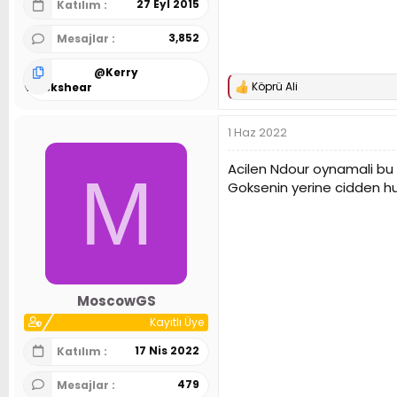
27 Eyl 2015
Katılım
3,852
Mesajlar
@
Kerry
Köprü Ali
Blackshear
T
e
p
1 Haz 2022
k
i
l
Acilen Ndour oynamali bu 
M
e
Goksenin yerine cidden h
r
:
MoscowGS
Kayıtlı Üye
17 Nis 2022
Katılım
479
Mesajlar