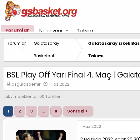
Forumlar
Neler yeni
Takvim
Forumlar
Galatasaray
Galatasaray Erkek Bas
Basketbol
Takımı
BSL Play Off Yarı Final 4. Maç | Gal
K
B
ozgurozdemir
1 Haz 2022
o
a
n
ş
Takvime eklendi: 100 Tarihler
u
l
y
a
1
2
3
…
8
Sonraki
u
n
B
g
a
ı
1 Haz 2022
ş
ç
l
t
2 Haziran 2022, saat 20.30