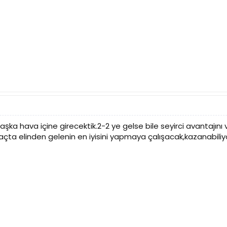
şka hava içine girecektik.2-2 ye gelse bile seyirci avantaj
çta elinden gelenin en iyisini yapmaya çalışacak,kazanabili