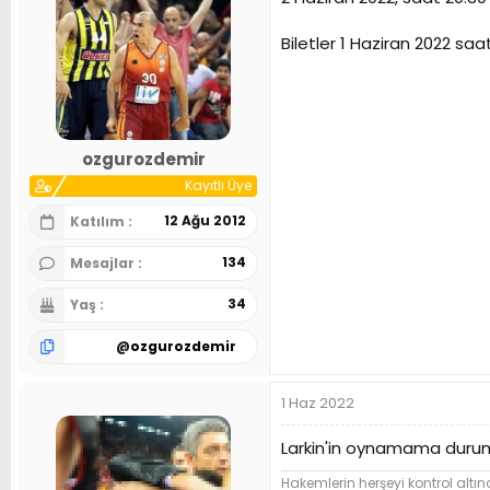
a
a
t
r
a
i
Biletler 1 Haziran 2022 saat
n
h
i
ozgurozdemir
Kayıtlı Üye
12 Ağu 2012
Katılım
134
Mesajlar
34
Yaş
@
ozgurozdemir
1 Haz 2022
Larkin'in oynamama durum
Hakemlerin herşeyi kontrol altına