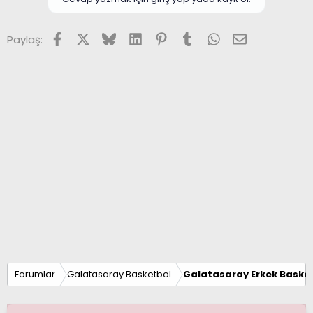
Facebook
X (Twitter)
Bluesky
LinkedIn
Pinterest
Tumblr
WhatsApp
E-posta
Paylaş:
Forumlar
Galatasaray Basketbol
Galatasaray Erkek Basket