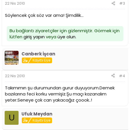
22 Nis 2010
#3
Söylencek çok söz var ama! Şimdilik...
Bu bağlantı ziyaretçiler için gizlenmiştir. Görmek için
lütfen
giriş yapın
veya
üye olun
.
Canberk İşcan
Kayıtlı Üye
22 Nis 2010
#4
Takımımın şu durumundan gurur duyuyorum.Demek
bazılarına feci korku vermişiz.Şu maçı kazanalım
yeter.Seneye çok can yakacağız çoook..!
Ufuk Meydan
U
Kayıtlı Üye