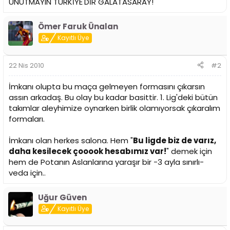
UNUTMAYIN TÜRKİYE'DİR GALATASARAY!
Ömer Faruk Ünalan
Kayıtlı Üye
22 Nis 2010
#2
İmkanı olupta bu maça gelmeyen formasını çıkarsın
assın arkadaş. Bu olay bu kadar basittir. 1. Lig'deki bütün
takımlar aleyhimize oynarken birlik olamıyorsak çıkaralım
formaları.
İmkanı olan herkes salona. Hem "
Bu ligde biz de varız,
daha kesilecek çooook hesabımız var!
" demek için
hem de Potanın Aslanlarına yaraşır bir -3 ayla sınırlı-
veda için..
Uğur Güven
Kayıtlı Üye