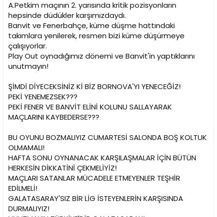
i
A.Petkim maçının 2. yarısında kritik pozisyonların
hepsinde düdükler karşımızdaydı.
Banvit ve Fenerbahçe, küme düşme hattındaki
takımlara yenilerek, resmen bizi küme düşürmeye
çalışıyorlar.
Play Out oynadığımız dönemi ve Banvit'in yaptıklarını
unutmayın!
ŞİMDİ DİYECEKSİNİZ Kİ BİZ BORNOVA'YI YENECEĞİZ!
PEKİ YENEMEZSEK???
PEKİ FENER VE BANVİT ELİNİ KOLUNU SALLAYARAK
MAÇLARINI KAYBEDERSE???
BU OYUNU BOZMALIYIZ CUMARTESİ SALONDA BOŞ KOLTUK
OLMAMALI!
HAFTA SONU OYNANACAK KARŞILAŞMALAR İÇİN BÜTÜN
HERKESİN DİKKATİNİ ÇEKMELİYİZ!
MAÇLARI SATANLAR MÜCADELE ETMEYENLER TEŞHİR
EDİLMELİ!
GALATASARAY'SIZ BİR LİG İSTEYENLERİN KARŞISINDA
DURMALIYIZ!