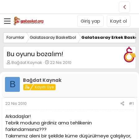
Giriş yap
Kayıt ol
Forumlar
Galatasaray Basketbol
Galatasaray Erkek Basket
Bu oyunu bozalım!
K
B
Bağdat Kaynak
22 Nis 2010
o
a
n
ş
u
l
Bağdat Kaynak
B
y
a
Kayıtlı Üye
u
n
B
g
a
ı
22 Nis 2010
#1
ş
ç
l
t
Arkadaşlar!
a
a
Tebrik moduna girdiniz ama tehlikenin
t
r
farkındamısınız???
a
i
n
h
Takımımız aleni bir şekilde küme düşürülmeye çalışılıyor,