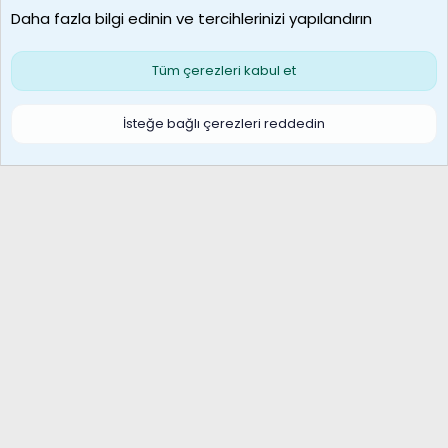
Daha fazla bilgi edinin ve tercihlerinizi yapılandırın
Bize ulaşın
Şartlar ve kurallar
Gizlilik politikası
Çerezler
Yardım
Ana sayfa
R
Tüm çerezleri kabul et
S
S
Galatasaray Basketbol | GS Basket Taraftar Platformu
İsteğe bağlı çerezleri reddedin
®
Community platform by XenForo
© 2010-2026 XenForo Ltd.
XenForo Türkçe 🇹🇷 Destek Forumu –
XenWp.Com