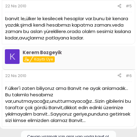
22 Nis 2010
#5
banvit le,ülker le kesilecek hesaplar var.bunu bir kenara
yazdık.şimdi kendi hesabımızı kapatma zamanı.veda
zamanı bu aslan yüreklilere.orada olalım sesimiz kısılana
kadar,avuçlarımız patlayana kadar.
Kerem Bozgeyik
K
Kayıtlı Üye
22 Nis 2010
#6
F.ülker'i zaten biliyoruz ama Banvit ne ayak anlamadık...
Bu takımla hesabımız
var,unutmayacağız,unutturmayacağız...Sizin gibilerini bu
taraftar çok gördü Banvit,dikkat edin edinki üzerinize
yıkılmayalım banvit...Sayıyoruz geriye,punduna getirirsek
sizi kimse elimizden alamaz Banvit...
Cevap yazmak için giriş yap yada kayıt ol.