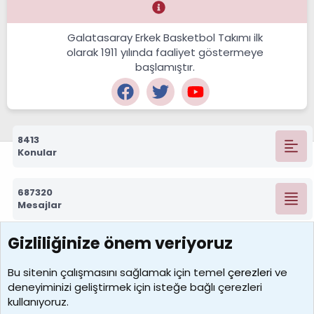
Galatasaray Erkek Basketbol Takımı ilk
olarak 1911 yılında faaliyet göstermeye
başlamıştır.
8413
Konular
687320
Mesajlar
Gizliliğinize önem veriyoruz
7390
Kullanıcılar
Bu sitenin çalışmasını sağlamak için temel
çerezleri
ve
deneyiminizi geliştirmek için isteğe bağlı çerezleri
MosesBrownHayranı
kullanıyoruz.
Son üye