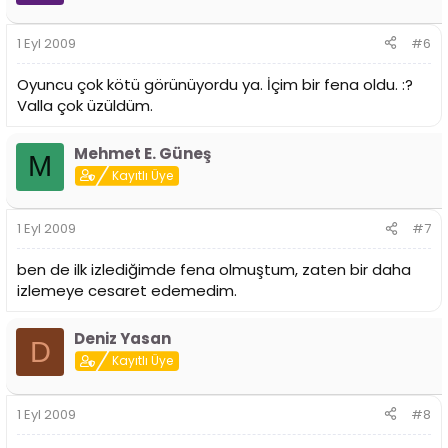
1 Eyl 2009
#6
Oyuncu çok kötü görünüyordu ya. İçim bir fena oldu. :?
Valla çok üzüldüm.
Mehmet E. Güneş
M
Kayıtlı Üye
1 Eyl 2009
#7
ben de ilk izlediğimde fena olmuştum, zaten bir daha
izlemeye cesaret edemedim.
Deniz Yasan
D
Kayıtlı Üye
1 Eyl 2009
#8