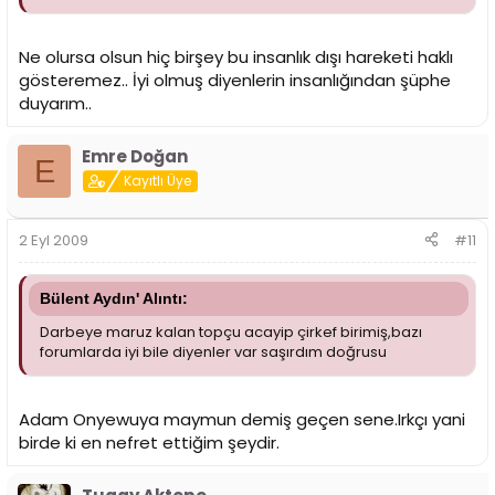
Ne olursa olsun hiç birşey bu insanlık dışı hareketi haklı
gösteremez.. İyi olmuş diyenlerin insanlığından şüphe
duyarım..
Emre Doğan
E
Kayıtlı Üye
2 Eyl 2009
#11
Bülent Aydın' Alıntı:
Darbeye maruz kalan topçu acayip çirkef birimiş,bazı
forumlarda iyi bile diyenler var saşırdım doğrusu
Adam Onyewuya maymun demiş geçen sene.Irkçı yani
birde ki en nefret ettiğim şeydir.