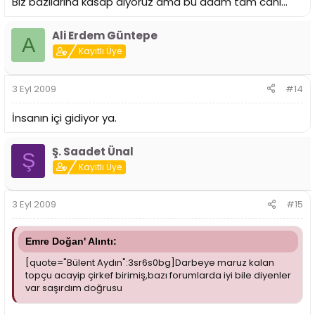
Biz bazılarına kasap diyoruz ama bu adam tam cani...
Ali Erdem Güntepe
A
Kayıtlı Üye
3 Eyl 2009
#14
İnsanın içi gidiyor ya.
Ş. Saadet Ünal
Ş
Kayıtlı Üye
3 Eyl 2009
#15
Emre Doğan' Alıntı:
[quote="Bülent Aydın":3sr6s0bg]Darbeye maruz kalan
topçu acayip çirkef birimiş,bazı forumlarda iyi bile diyenler
var saşırdım doğrusu