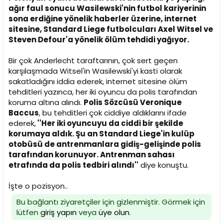
i
ağır faul sonucu Wasilewski'nin futbol kariyerinin
sona erdiğine yönelik haberler üzerine, internet
sitesine, Standard Liege futbolcuları Axel Witsel ve
Steven Defour'a yönelik ölüm tehdidi yağıyor.
Bir çok Anderlecht taraftarının, çok sert geçen
karşılaşmada Witsel'in Wasilewski'yi kasti olarak
sakatladığını iddia ederek, internet sitesine ölüm
tehditleri yazınca, her iki oyuncu da polis tarafından
koruma altına alındı.
Polis Sözcüsü Veronique
Baccus
, bu tehditleri çok ciddiye aldıklarını ifade
ederek,
''Her iki oyuncuyu da ciddi bir şekilde
korumaya aldık. Şu an Standard Liege'in kulüp
otobüsü de antrenmanlara gidiş-gelişinde polis
tarafından korunuyor. Antrenman sahası
etrafında da polis tedbiri alındı''
diye konuştu.
İşte o pozisyon..
Bu bağlantı ziyaretçiler için gizlenmiştir. Görmek için
lütfen
giriş yapın
veya
üye olun
.