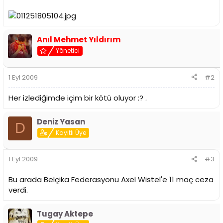
Anıl Mehmet Yıldırım
Yönetici
1 Eyl 2009
#2
Her izlediğimde içim bir kötü oluyor :? .
Deniz Yasan
D
Kayıtlı Üye
1 Eyl 2009
#3
Bu arada Belçika Federasyonu Axel Wistel'e 11 maç ceza
verdi.
Tugay Aktepe