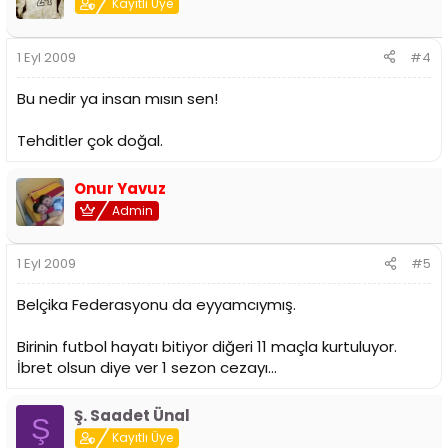
Kayıtlı Üye
1 Eyl 2009
#4
Bu nedir ya insan mısın sen!
Tehditler çok doğal.
Onur Yavuz
Admin
1 Eyl 2009
#5
Belçika Federasyonu da eyyamcıymış.
Birinin futbol hayatı bitiyor diğeri 11 maçla kurtuluyor.
İbret olsun diye ver 1 sezon cezayı...
Ş. Saadet Ünal
Ş
Kayıtlı Üye