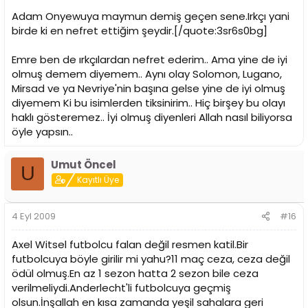
Adam Onyewuya maymun demiş geçen sene.Irkçı yani
birde ki en nefret ettiğim şeydir.[/quote:3sr6s0bg]
Emre ben de ırkçılardan nefret ederim.. Ama yine de iyi
olmuş demem diyemem.. Aynı olay Solomon, Lugano,
Mirsad ve ya Nevriye'nin başına gelse yine de iyi olmuş
diyemem Ki bu isimlerden tiksinirim.. Hiç birşey bu olayı
haklı gösteremez.. İyi olmuş diyenleri Allah nasıl biliyorsa
öyle yapsın..
Umut Öncel
U
Kayıtlı Üye
4 Eyl 2009
#16
Axel Witsel futbolcu falan değil resmen katil.Bir
futbolcuya böyle girilir mi yahu?11 maç ceza, ceza değil
ödül olmuş.En az 1 sezon hatta 2 sezon bile ceza
verilmeliydi.Anderlecht'li futbolcuya geçmiş
olsun.İnşallah en kısa zamanda yeşil sahalara geri