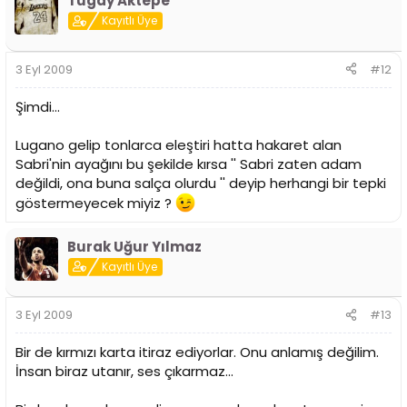
Tugay Aktepe
Kayıtlı Üye
3 Eyl 2009
#12
Şimdi...
Lugano gelip tonlarca eleştiri hatta hakaret alan
Sabri'nin ayağını bu şekilde kırsa '' Sabri zaten adam
değildi, ona buna salça olurdu '' deyip herhangi bir tepki
göstermeyecek miyiz ?
Burak Uğur Yılmaz
Kayıtlı Üye
3 Eyl 2009
#13
Bir de kırmızı karta itiraz ediyorlar. Onu anlamış değilim.
İnsan biraz utanır, ses çıkarmaz...