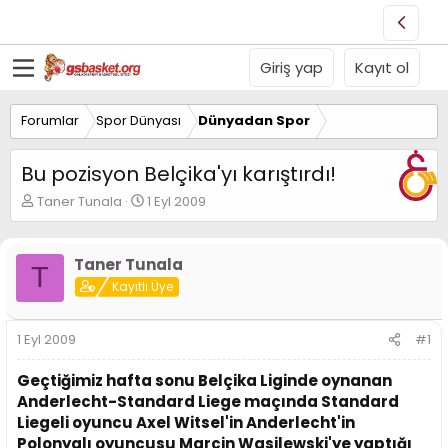
Giriş yap
Kayıt ol
Forumlar
Spor Dünyası
Dünyadan Spor
Bu pozisyon Belçika'yı karıştırdı!
K
B
Taner Tunala
1 Eyl 2009
o
a
n
ş
u
l
Taner Tunala
T
y
a
Kayıtlı Üye
u
n
B
g
a
ı
1 Eyl 2009
#1
ş
ç
l
t
Geçtiğimiz hafta sonu Belçika Liginde oynanan
a
a
t
r
Anderlecht-Standard Liege maçında Standard
a
i
Liegeli oyuncu Axel Witsel'in Anderlecht'in
n
h
Polonyalı oyuncusu Marcin Wasilewski'ye yaptığı