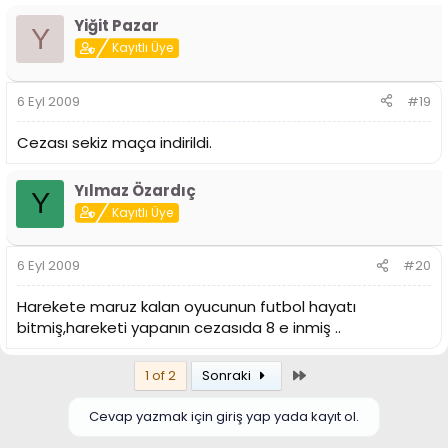
Yiğit Pazar
Y
Kayıtlı Üye
6 Eyl 2009
#19
Cezası sekiz maça indirildi.
Yılmaz Özardıç
Y
Kayıtlı Üye
6 Eyl 2009
#20
Harekete maruz kalan oyucunun futbol hayatı
bitmiş,hareketi yapanın cezasıda 8 e inmiş ..
Son
1 of 2
Sonraki
Cevap yazmak için giriş yap yada kayıt ol.