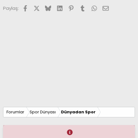
Facebook
X (Twitter)
Bluesky
LinkedIn
Pinterest
Tumblr
WhatsApp
E-posta
Paylaş:
Forumlar
Spor Dünyası
Dünyadan Spor