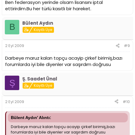
Ben federasyon yerinde olsam lisansını iptal
ettirirdim.Bu her türlü kasıtlı bir hareket.
Bülent Aydın
B
Kayıtlı Üye
2 Eyl 2009
#9
Darbeye maruz kalan topçu acayip çirkef birimiş,bazı
forumlarda iyi bile diyenler var saşırdım doğrusu
Ş. Saadet Ünal
Ş
Kayıtlı Üye
2 Eyl 2009
#10
Bülent Aydın' Alıntı:
Darbeye maruz kalan topçu acayip çirkef birimiş,bazı
forumlarda iyi bile diyenler var saşırdım doğrusu