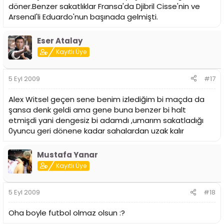
döner.Benzer sakatlıklar Fransa'da Djibril Cisse'nin ve
Arsenal'li Eduardo'nun başınada gelmişti.
Eser Atalay
Kayıtlı Üye
5 Eyl 2009
#17
Alex Witsel geçen sene benim izlediğim bi maçda da
şansa denk geldi ama gene buna benzer bi halt
etmişdi yani dengesiz bi adamdı ,umarım sakatladığı
0yuncu geri dönene kadar sahalardan uzak kalır
Mustafa Yanar
Kayıtlı Üye
5 Eyl 2009
#18
Oha boyle futbol olmaz olsun :?