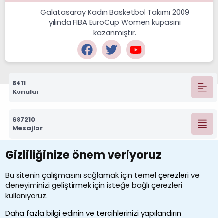
Galatasaray Kadın Basketbol Takımı 2009
yılında FIBA EuroCup Women kupasını
kazanmıştır.
8411
Konular
687210
Mesajlar
Gizliliğinize önem veriyoruz
7388
Kullanıcılar
Bu sitenin çalışmasını sağlamak için temel
çerezleri
ve
deneyiminizi geliştirmek için isteğe bağlı çerezleri
borabekirogluu
kullanıyoruz.
Son üye
Daha fazla bilgi edinin ve tercihlerinizi yapılandırın