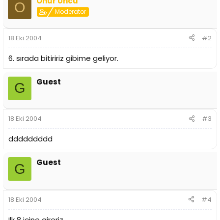
Onur Uncu
i
O
Moderator
18 Eki 2004
#2
6. sırada bitiririz gibime geliyor.
Guest
G
18 Eki 2004
#3
ddddddddd
Guest
G
18 Eki 2004
#4
Ilk 8 içine gireriz...