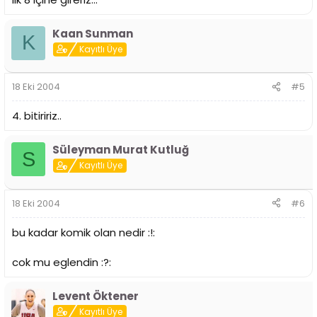
Kaan Sunman
K
Kayıtlı Üye
18 Eki 2004
#5
4. bitiririz..
Süleyman Murat Kutluğ
S
Kayıtlı Üye
18 Eki 2004
#6
bu kadar komik olan nedir :!:
cok mu eglendin :?:
Levent Öktener
Kayıtlı Üye