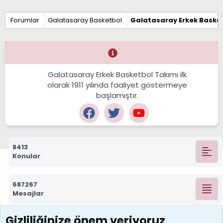
Forumlar
Galatasaray Basketbol
Galatasaray Erkek Basket
Galatasaray Erkek Basketbol Takımı ilk
olarak 1911 yılında faaliyet göstermeye
başlamıştır.
8413
Konular
687267
Mesajlar
Gizliliğinize önem veriyoruz
7388