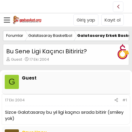
Giriş yap
Kayıt ol
Forumlar
Galatasaray Basketbol
Galatasaray Erkek Basket
Bu Sene Ligi Kaçıncı Bitiririz?
K
B
Guest
17 Eki 2004
o
a
n
ş
u
l
Guest
G
y
a
u
n
B
g
a
ı
17 Eki 2004
#1
ş
ç
l
t
Sizce Galatasaray bu yıl ligi kaçıncı sırada bitirir (smiley
a
a
t
r
yok)
a
i
n
h