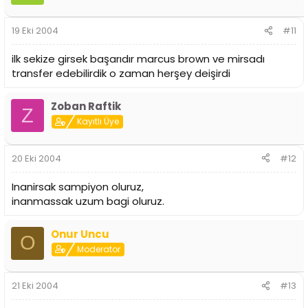
19 Eki 2004
#11
ilk sekize girsek başarıdır marcus brown ve mirsadı
transfer edebilirdik o zaman herşey deişirdi
Zoban Raftik
Z
Kayıtlı Üye
20 Eki 2004
#12
Inanirsak sampiyon oluruz,
inanmassak uzum bagi oluruz.
Onur Uncu
O
Moderator
21 Eki 2004
#13