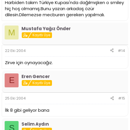
Harbiden takım Türkiye Kupası'nda dağılmışken o smiley
hiç hoş olmamış.Bunu yazan arkadaş özür
dilesin.Dilemezse mecburen gereken yapılmalı.
Mustafa Yağız Önder
M
Kayıtlı Üye
22 Eki 2004
#14
Zirve için oynayacağız.
Eren Gencer
E
Kayıtlı Üye
25 Eki 2004
#15
İlk 8 gibi geliyor bana
Selim Aydın
S