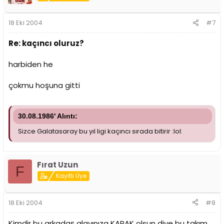
18 Eki 2004
#7
Re: kaçıncı oluruz?
harbiden he
çokmu hoşuna gitti
30.08.1986' Alıntı:
Sizce Galatasaray bu yıl ligi kaçıncı sırada bitirir :lol:
Fırat Uzun
F
Kayıtlı Üye
18 Eki 2004
#8
Kimdir bu arkadaş alayınıza KAPAK olsun diye bu takım