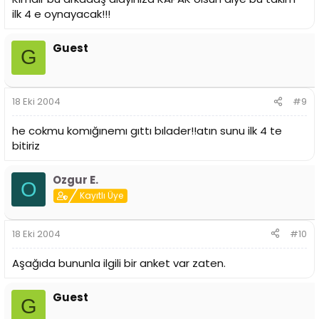
ilk 4 e oynayacak!!!
Guest
G
18 Eki 2004
#9
he cokmu komığınemı gıttı bılader!!atın sunu ilk 4 te
bitiriz
Ozgur E.
O
Kayıtlı Üye
18 Eki 2004
#10
Aşağıda bununla ilgili bir anket var zaten.
Guest
G