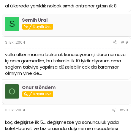
al ülkerede yenıldık nolcak sımdı antrenor gıtsın ılk 8
Semih Ural
S
Kayıtlı Üye
31 Eki 2004
#19
valla ülker macına bakarak konusuyorum,i durumumuzu
iç acıcı görmedim, bu takımla ilk 10 iyidir diyorum ama
saglam takviye yapılırsa düzelebilir cok da karamsar
olmıyım yine de...
Onur Göndem
O
Kayıtlı Üye
31 Eki 2004
#20
koç değişirse ilk 5... değişmezse ya sonunculuk yada
kolet-banvit ve biz arasında düşmeme mücadelesi