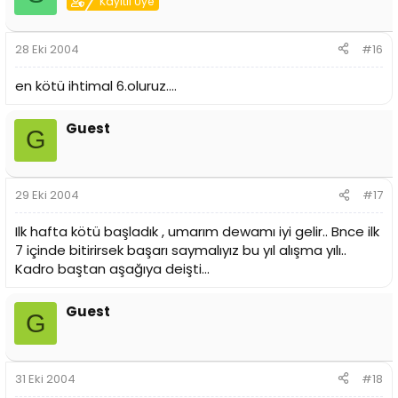
Kayıtlı Üye
28 Eki 2004
#16
en kötü ihtimal 6.oluruz....
Guest
G
29 Eki 2004
#17
Ilk hafta kötü başladık , umarım dewamı iyi gelir.. Bnce ilk
7 içinde bitirirsek başarı saymalıyız bu yıl alışma yılı..
Kadro baştan aşağıya deişti...
Guest
G
31 Eki 2004
#18