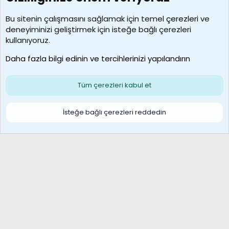
Kullanıcılar
Bu sitenin çalışmasını sağlamak için temel
çerezleri
ve
deneyiminizi geliştirmek için isteğe bağlı çerezleri
borabekirogluu
kullanıyoruz.
Son üye
Daha fazla bilgi edinin ve tercihlerinizi yapılandırın
Bize ulaşın
Şartlar ve kurallar
Gizlilik politikası
Çerezler
Yardım
Ana sayfa
R
Tüm çerezleri kabul et
S
S
Galatasaray Basketbol | GS Basket Taraftar Platformu
İsteğe bağlı çerezleri reddedin
®
Community platform by XenForo
© 2010-2026 XenForo Ltd.
XenForo Türkçe 🇹🇷 Destek Forumu –
XenWp.Com