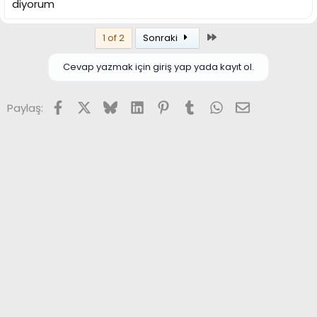
diyorum
Son
1 of 2
Sonraki
Cevap yazmak için giriş yap yada kayıt ol.
Facebook
X (Twitter)
Bluesky
LinkedIn
Pinterest
Tumblr
WhatsApp
E-posta
Paylaş: