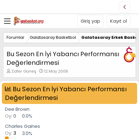
Giriş yap
Kayıt ol
Forumlar
Galatasaray Basketbol
Galatasaray Erkek Basket
Bu Sezon En İyi Yabancı Performansı
Değerlendirmesi
K
B
Zafer Güneş
12 May 2008
o
a
n
ş
u
Bu Sezon En İyi Yabancı Performansı
l
y
a
Değerlendirmesi
u
n
B
g
Dee Brown
a
ı
ş
ç
Oy:
0
0.0%
l
t
Charles Gaines
a
a
t
r
Oy:
3
3.0%
a
i