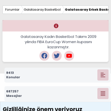
Forumlar
Galatasaray Basketbol
Galatasaray Erkek Basket
Galatasaray Kadın Basketbol Takımı 2009
yılında FIBA EuroCup Women kupasını
kazanmıştır.
8413
Konular
687257
Mesajlar
Gizliliğinize önem veriyoruz
7388