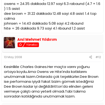
owens = 24.35 dakikada 12.97 sayi 6.3 rabaund (4.7 + 1.6
) 1.5 asist
dee brown = 31.22 dakikada 12.48 sayi 4.8 asist 1.4 top
calma
johnsen = 14.43 dakikada 5.08 sayi 4.2 ribaund
hite = 26 dakikada 9.73 sayi 4.1 ribaund 1.2 asist
Anıl Mehmet Yıldırım
Yönetici
13 May 2008
#12
Kesinlikle Charles Gaines.Her maçta varını yoğunu
ortaya koydu.Ama Owens ve Hite'ında katkılarını
unutmamak lazım.Onlarada çok teşekkürler.Dee Brown
ise performansı iyiydi fakat bizim görmek istediğmiz
Dee Brown kadar iyi değildi.Britton'da elinden geleni
vermeye çalıştı ama yeterli olmadı.Tabi takıma
sonradan katıldığınıda unutmamak lazım.