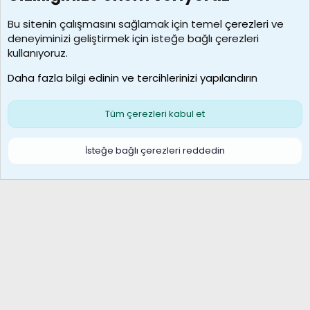
Kullanıcılar
Bu sitenin çalışmasını sağlamak için temel
çerezleri
ve
deneyiminizi geliştirmek için isteğe bağlı çerezleri
borabekirogluu
kullanıyoruz.
Son üye
Daha fazla bilgi edinin ve tercihlerinizi yapılandırın
Bize ulaşın
Şartlar ve kurallar
Gizlilik politikası
Çerezler
Yardım
Ana sayfa
R
Tüm çerezleri kabul et
S
S
Galatasaray Basketbol | GS Basket Taraftar Platformu
İsteğe bağlı çerezleri reddedin
®
Community platform by XenForo
© 2010-2026 XenForo Ltd.
XenForo Türkçe 🇹🇷 Destek Forumu –
XenWp.Com