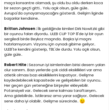
maça konsantre olamadı, şu oldu bu oldu derken koca
bir sezon geçti gitti... Yolu açık olsun, güle güle..
Avrupa'da oynayamayacağını gösterdi.. Gelişim liginde
başarılar kendisine..
Britton Johnsen :
İlk geldiğinde kimileri Dirk Nowitzki gibi
bir oyuncu falan diyordu.. ULEB CUP TOP 8'de iyi bir oyun
sergiledi birde Beykoz maçında.. Başka iyi maçını
hatırlamıyorum. Vizyonu için oynadı gibime geliyor..
ULEB'te kendini gösterip, TBL'de durdu. Yolu açık olsun,
güle güle..
Robert Hite :
Sezonun iyi isimlerinden birisi desem yalan
olur sanırım.. Bazı yerlerde çok ciddi eksiklikleri var ama
atletik olması bazı eksikliklerini kapatıyor.. Gelişme
kaydedebilecek kapasitede ve gelişebilen bir oyuncu..
Her geçen gün yeteneğine birşeyler ekleyebilir.
Potansiyeli var.. Gelecek sene kalması taraftarıyım..
Ama gidebilirde.. İstikrarsız ama yarar sağlıyor.. Gelecek
sene daha iyi olabilir.. Gelişme sürecinde..