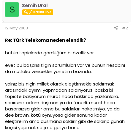
Semih Ural
S
Kayıtlı Üye
12 May 2008
#2
Re: Türk Telekoma neden elendik?
bütün topiclerde gördüğüm bi özellik var..
evet bu başarısızlıgın sorumluları var ve bunun hesabını
da mutlaka vericekler yönetim bazında.
yalnız biz niçin millet olarak eleştirmekle saldırmak
arasındaki ayrımı yapmadan saldırıyoruz. baska bi
topicte bakıyorum murat hoca hakkında yazılanlara.
sanırsınız adam düşman ya da fenerli. murat hoca
basarısızsa gider ame bu saldırıları haketmiyo. ya da
dee brown. kötü oynuyosa gider sonuna kadar
eleştirelim ama düsmana saldırır gibi de saldırıp günah
keçisi yapmak saçma geliyo bana.