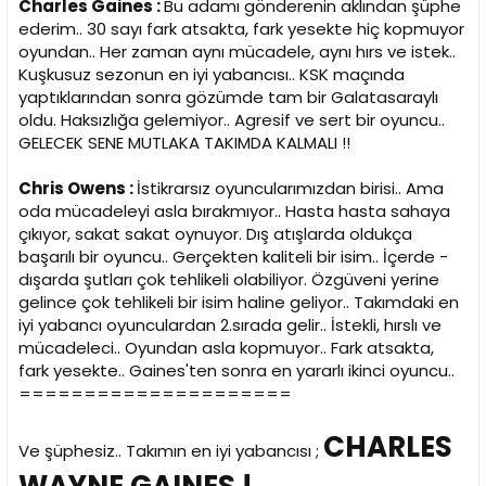
Charles Gaines :
Bu adamı gönderenin aklından şüphe
ederim.. 30 sayı fark atsakta, fark yesekte hiç kopmuyor
oyundan.. Her zaman aynı mücadele, aynı hırs ve istek..
Kuşkusuz sezonun en iyi yabancısı.. KSK maçında
yaptıklarından sonra gözümde tam bir Galatasaraylı
oldu. Haksızlığa gelemiyor.. Agresif ve sert bir oyuncu..
GELECEK SENE MUTLAKA TAKIMDA KALMALI !!
Chris Owens :
İstikrarsız oyuncularımızdan birisi.. Ama
oda mücadeleyi asla bırakmıyor.. Hasta hasta sahaya
çıkıyor, sakat sakat oynuyor. Dış atışlarda oldukça
başarılı bir oyuncu.. Gerçekten kaliteli bir isim.. İçerde -
dışarda şutları çok tehlikeli olabiliyor. Özgüveni yerine
gelince çok tehlikeli bir isim haline geliyor.. Takımdaki en
iyi yabancı oyunculardan 2.sırada gelir.. İstekli, hırslı ve
mücadeleci.. Oyundan asla kopmuyor.. Fark atsakta,
fark yesekte.. Gaines'ten sonra en yararlı ikinci oyuncu..
=====================
CHARLES
Ve şüphesiz.. Takımın en iyi yabancısı ;