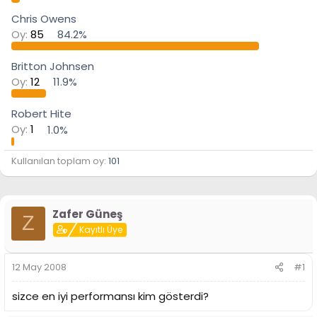
n
h
Chris Owens
i
Oy:
85
84.2%
Britton Johnsen
Oy:
12
11.9%
Robert Hite
Oy:
1
1.0%
Kullanılan toplam oy
101
Zafer Güneş
Z
Kayıtlı Üye
12 May 2008
#1
sizce en iyi performansı kim gösterdi?