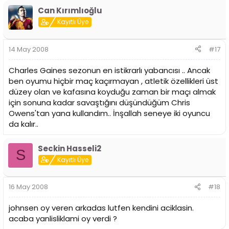
Can Kırımlıoğlu
Kayıtlı Üye
14 May 2008
#17
Charles Gaines sezonun en istikrarlı yabancısı .. Ancak
ben oyumu hiçbir maç kaçırmayan , atletik özellikleri üst
düzey olan ve kafasına koyduğu zaman bir maçı almak
için sonuna kadar savaştığını düşündüğüm Chris
Owens'tan yana kullandım.. İnşallah seneye iki oyuncu
da kalır..
Seckin Hasseli2
S
Kayıtlı Üye
16 May 2008
#18
johnsen oy veren arkadas lutfen kendini aciklasin.
acaba yanlisliklami oy verdi ?