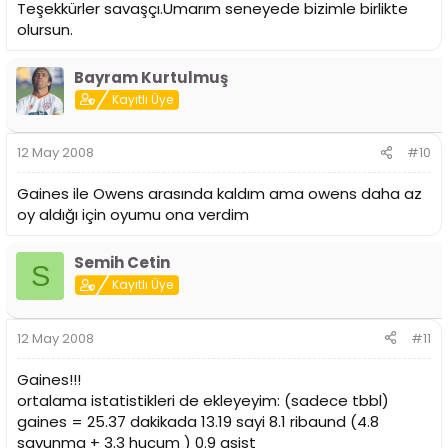
Teşekkürler savaşçı.Umarım seneyede bizimle birlikte
olursun.
Bayram Kurtulmuş
Kayıtlı Üye
12 May 2008
#10
Gaines ile Owens arasında kaldım ama owens daha az
oy aldığı için oyumu ona verdim
Semih Cetin
S
Kayıtlı Üye
12 May 2008
#11
Gaines!!!
ortalama istatistikleri de ekleyeyim: (sadece tbbl)
gaines = 25.37 dakikada 13.19 sayi 8.1 ribaund (4.8
savunma + 3.3 hucum ) 0.9 asist