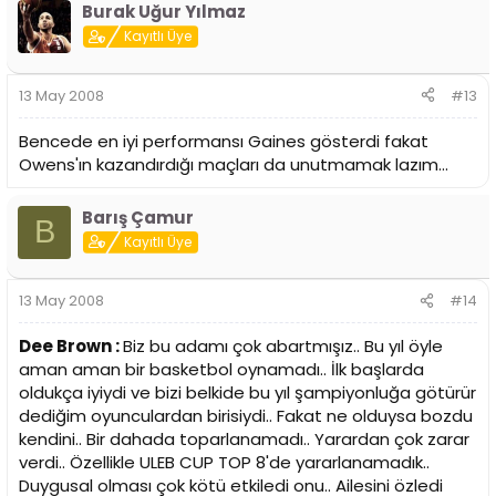
Burak Uğur Yılmaz
Kayıtlı Üye
13 May 2008
#13
Bencede en iyi performansı Gaines gösterdi fakat
Owens'ın kazandırdığı maçları da unutmamak lazım...
Barış Çamur
B
Kayıtlı Üye
13 May 2008
#14
Dee Brown :
Biz bu adamı çok abartmışız.. Bu yıl öyle
aman aman bir basketbol oynamadı.. İlk başlarda
oldukça iyiydi ve bizi belkide bu yıl şampiyonluğa götürür
dediğim oyunculardan birisiydi.. Fakat ne olduysa bozdu
kendini.. Bir dahada toparlanamadı.. Yarardan çok zarar
verdi.. Özellikle ULEB CUP TOP 8'de yararlanamadık..
Duygusal olması çok kötü etkiledi onu.. Ailesini özledi