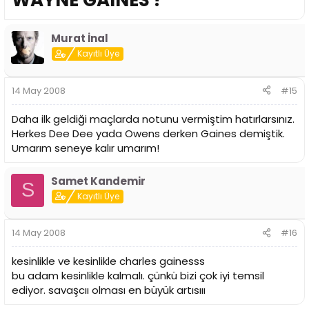
WAYNE GAINES !
Murat İnal
Kayıtlı Üye
14 May 2008
#15
Daha ilk geldiği maçlarda notunu vermiştim hatırlarsınız.
Herkes Dee Dee yada Owens derken Gaines demiştik.
Umarım seneye kalır umarım!
Samet Kandemir
S
Kayıtlı Üye
14 May 2008
#16
kesinlikle ve kesinlikle charles gainesss
bu adam kesinlikle kalmalı. çünkü bizi çok iyi temsil
ediyor. savaşcıı olması en büyük artısııı