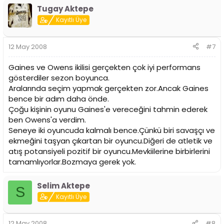
Tugay Aktepe
Kayıtlı Üye
12 May 2008
#7
Gaines ve Owens ikilisi gerçekten çok iyi performans
gösterdiler sezon boyunca.
Aralarında seçim yapmak gerçekten zor.Ancak Gaines
bence bir adım daha önde.
Çoğu kişinin oyunu Gaines'e vereceğini tahmin ederek
ben Owens'a verdim.
Seneye iki oyuncuda kalmalı bence.Çünkü biri savaşçı ve
ekmeğini taşyan çıkartan bir oyuncu.Diğeri de atletik ve
atış potansiyeli pozitif bir oyuncu.Mevkiilerine birbirlerini
tamamlıyorlar.Bozmaya gerek yok.
Selim Aktepe
S
Kayıtlı Üye
12 May 2008
#8