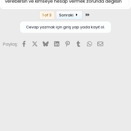
verebilirsin ve kimseye hesap vermek zorunda değilsin
Son
1 of 3
Sonraki
Cevap yazmak için giriş yap yada kayıt ol.
Facebook
X (Twitter)
Bluesky
LinkedIn
Pinterest
Tumblr
WhatsApp
E-posta
Paylaş: