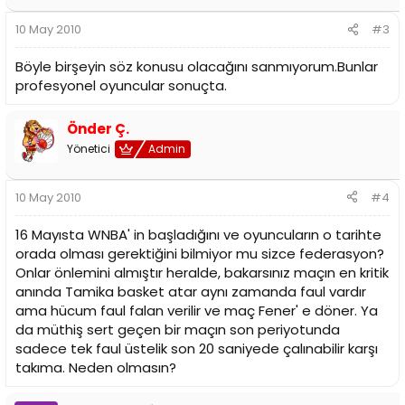
10 May 2010
#3
Böyle birşeyin söz konusu olacağını sanmıyorum.Bunlar
profesyonel oyuncular sonuçta.
Önder Ç.
Yönetici
Admin
10 May 2010
#4
16 Mayısta WNBA' in başladığını ve oyuncuların o tarihte
orada olması gerektiğini bilmiyor mu sizce federasyon?
Onlar önlemini almıştır heralde, bakarsınız maçın en kritik
anında Tamika basket atar aynı zamanda faul vardır
ama hücum faul falan verilir ve maç Fener' e döner. Ya
da müthiş sert geçen bir maçın son periyotunda
sadece tek faul üstelik son 20 saniyede çalınabilir karşı
takıma. Neden olmasın?