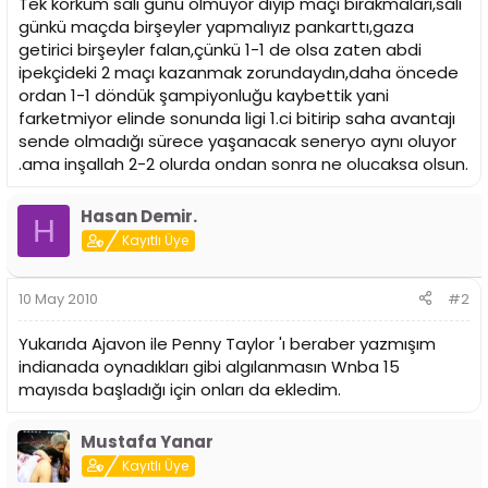
Tek korkum salı günü olmuyor diyip maçı bırakmaları,salı
günkü maçda birşeyler yapmalıyız pankarttı,gaza
getirici birşeyler falan,çünkü 1-1 de olsa zaten abdi
ipekçideki 2 maçı kazanmak zorundaydın,daha öncede
ordan 1-1 döndük şampiyonluğu kaybettik yani
farketmiyor elinde sonunda ligi 1.ci bitirip saha avantajı
sende olmadığı sürece yaşanacak seneryo aynı oluyor
.ama inşallah 2-2 olurda ondan sonra ne olucaksa olsun.
Hasan Demir.
H
Kayıtlı Üye
10 May 2010
#2
Yukarıda Ajavon ile Penny Taylor 'ı beraber yazmışım
indianada oynadıkları gibi algılanmasın Wnba 15
mayısda başladığı için onları da ekledim.
Mustafa Yanar
Kayıtlı Üye