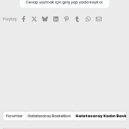
Cevap yazmak için giriş yap yada kayıt ol.
Facebook
X (Twitter)
Bluesky
LinkedIn
Pinterest
Tumblr
WhatsApp
E-posta
Paylaş:
Forumlar
Galatasaray Basketbol
Galatasaray Kadın Baske