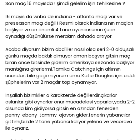
i
Son maç 16 mayısda ! şimdi gelelim işin tehlikesine ?
16 mayıs da wnba de indiana - atlanta maçı var ve
preseason maçı değil ! Resmi olarak indiana nın maçları
başlıyor ve en önemli 4 tane oyuncusunun şuan
oynadığı düşünülürse merakım dahada artıyor.
Acaba diyorum bizim abd'liler nasıl olsa seri 2-0 oldu,salı
günkü maçda baktık olmuyor aman boşver gitsin maç
biran önce bitsinde gidelim amerikaya sezonda başlıyor
mantığına girerlermi.Tamika Catchings için aklımın
ucundan bile geçirmiyorum ama Katie Dougles için ciddi
şüphelerim var 2 maçdır top oynamıyor.
İnşallah bizimkiler o karakterde değillerdir,çıkarlar
aslanlar gibi oynarlar onur mücadelesi yaparlar,yada 2-2
olsunda kim gidiyorsa gitsin en azından fenerden
penny-ebony-tammy-ajavon gider,fenerin yabancılar
gittimi,bizde 2 tane yabancı kalıyor.yelena ve vecorava
ile oynarız.