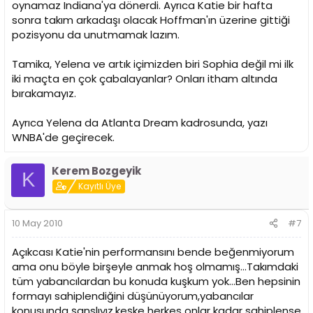
oynamaz Indiana'ya dönerdi. Ayrıca Katie bir hafta
sonra takım arkadaşı olacak Hoffman'ın üzerine gittiği
pozisyonu da unutmamak lazım.
Tamika, Yelena ve artık içimizden biri Sophia değil mi ilk
iki maçta en çok çabalayanlar? Onları itham altında
bırakamayız.
Ayrıca Yelena da Atlanta Dream kadrosunda, yazı
WNBA'de geçirecek.
Kerem Bozgeyik
K
Kayıtlı Üye
10 May 2010
#7
Açıkcası Katie'nin performansını bende beğenmiyorum
ama onu böyle birşeyle anmak hoş olmamış...Takımdaki
tüm yabancılardan bu konuda kuşkum yok...Ben hepsinin
formayı sahiplendiğini düşünüyorum,yabancılar
konusunda şanslıyız,keşke herkes onlar kadar sahiplense