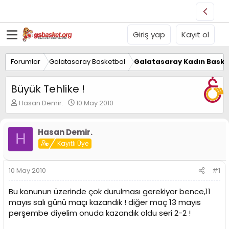
Giriş yap
Kayıt ol
Forumlar
Galatasaray Basketbol
Galatasaray Kadın Baske
Büyük Tehlike !
K
B
Hasan Demir.
10 May 2010
o
a
n
ş
u
l
Hasan Demir.
H
y
a
Kayıtlı Üye
u
n
B
g
a
ı
10 May 2010
#1
ş
ç
l
t
Bu konunun üzerinde çok durulması gerekiyor bence,11
a
a
mayıs salı günü maçı kazandık ! diğer maç 13 mayıs
t
r
perşembe diyelim onuda kazandık oldu seri 2-2 !
a
i
n
h