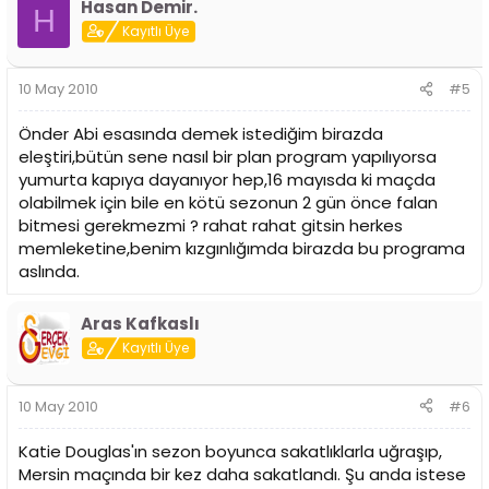
Hasan Demir.
H
Kayıtlı Üye
10 May 2010
#5
Önder Abi esasında demek istediğim birazda
eleştiri,bütün sene nasıl bir plan program yapılıyorsa
yumurta kapıya dayanıyor hep,16 mayısda ki maçda
olabilmek için bile en kötü sezonun 2 gün önce falan
bitmesi gerekmezmi ? rahat rahat gitsin herkes
memleketine,benim kızgınlığımda birazda bu programa
aslında.
Aras Kafkaslı
Kayıtlı Üye
10 May 2010
#6
Katie Douglas'ın sezon boyunca sakatlıklarla uğraşıp,
Mersin maçında bir kez daha sakatlandı. Şu anda istese