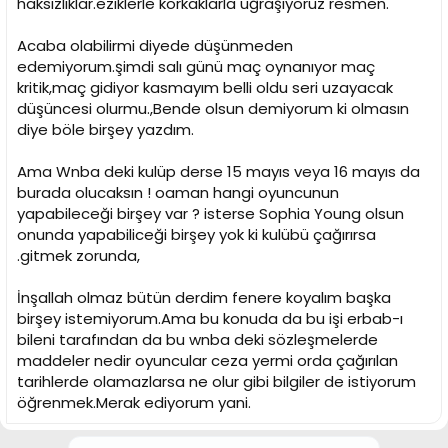
haksızlıklar.eziklerle korkaklarla uğraşıyoruz resmen.
Acaba olabilirmi diyede düşünmeden
edemiyorum.şimdi salı günü maç oynanıyor maç
kritik,maç gidiyor kasmayım belli oldu seri uzayacak
düşüncesi olurmu.,Bende olsun demiyorum ki olmasın
diye böle birşey yazdım.
Ama Wnba deki kulüp derse 15 mayıs veya 16 mayıs da
burada olucaksın ! oaman hangi oyuncunun
yapabileceği birşey var ? isterse Sophia Young olsun
onunda yapabiliceği birşey yok ki kulübü çağırırsa
.gitmek zorunda,
İnşallah olmaz bütün derdim fenere koyalım başka
birşey istemiyorum.Ama bu konuda da bu işi erbab-ı
bileni tarafından da bu wnba deki sözleşmelerde
maddeler nedir oyuncular ceza yermi orda çağırılan
tarihlerde olamazlarsa ne olur gibi bilgiler de istiyorum
öğrenmek.Merak ediyorum yani.