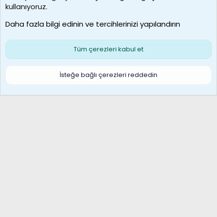
borabekirogluu
kullanıyoruz.
Son üye
Daha fazla bilgi edinin ve tercihlerinizi yapılandırın
Bize ulaşın
Şartlar ve kurallar
Gizlilik politikası
Çerezler
Yardım
Ana sayfa
R
Tüm çerezleri kabul et
S
S
Galatasaray Basketbol | GS Basket Taraftar Platformu
İsteğe bağlı çerezleri reddedin
®
Community platform by XenForo
© 2010-2026 XenForo Ltd.
XenForo Türkçe 🇹🇷 Destek Forumu –
XenWp.Com