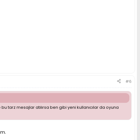
#6
 tarz mesajlar atılırsa ben gibi yeni kullanıcılar da oyuna
ım.