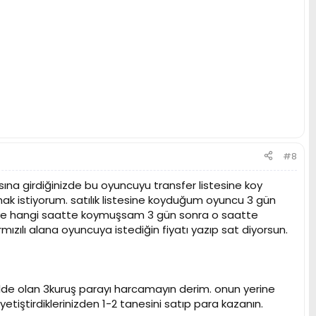
#8
na girdiğinizde bu oyuncuyu transfer listesine koy
ak istiyorum. satılık listesine koyduğum oyuncu 3 gün
isteye hangi saatte koymuşsam 3 gün sonra o saatte
kırmızılı alana oyuncuya istediğin fiyatı yazıp sat diyorsun.
lde olan 3kuruş parayı harcamayın derim. onun yerine
tiştirdiklerinizden 1-2 tanesini satıp para kazanın.