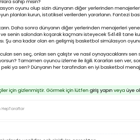
lanlara sahip misin?
syon oyunu olup sizin dünyanın diğer yerlerinden menajerlerle
oyun planları kurun, istatiksel verilerden yararlanın. Fantezi 
 çıkarın. Daha sonra dünyanın diğer yerlerinden menajerleri y
ve senin salondan koşarak kaçmanı isteyecek 54148 tane kull
sı. Şu ana kadar olan en gelişmiş basketbol simülasyon oyunun
uları sen seç, onları sen çalıştır ve nasıl oynayacaklarını sen
yorsun? Tamamen oyuncu izleme ile ilgili. Kararları sen ver, so
peki ya sen? Dünyanın her tarafından en iyi basketbol menaje
iler için gizlenmiştir. Görmek için lütfen
giriş yapın
veya
üye o
n HepTaraftar