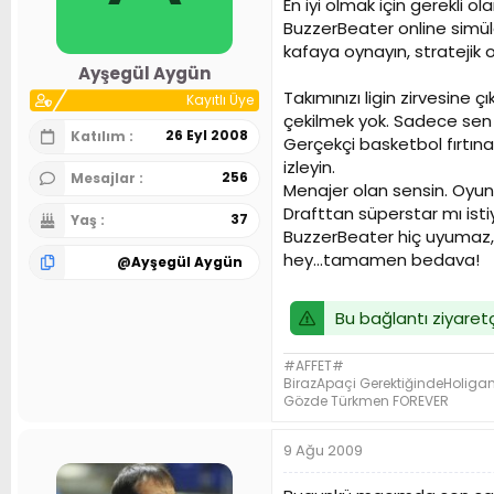
En iyi olmak için gerekli o
n
h
BuzzerBeater online simüla
i
kafaya oynayın, stratejik 
Ayşegül Aygün
Takımınızı ligin zirvesine
Kayıtlı Üye
çekilmek yok. Sadece sen 
26 Eyl 2008
Katılım
Gerçekçi basketbol fırtına
izleyin.
256
Mesajlar
Menajer olan sensin. Oyunc
Drafttan süperstar mı isti
37
Yaş
BuzzerBeater hiç uyumaz, 
hey...tamamen bedava!
@
Ayşegül Aygün
Bu bağlantı ziyaretç
#AFFET#
BirazApaçi GerektiğindeHoliga
Gözde Türkmen FOREVER
9 Ağu 2009