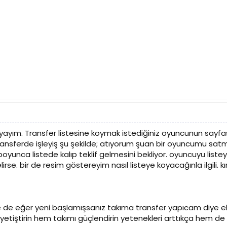
yım. Transfer listesine koymak istediğiniz oyuncunun sayfası
ransferde işleyiş şu şekilde; atıyorum şuan bir oyuncumu satm
n boyunca listede kalıp teklif gelmesini bekliyor. oyuncuyu l
elirse. bir de resim göstereyim nasıl listeye koyacağınla ilgili. 
 de eğer yeni başlamışsanız takıma transfer yapıcam diye e
etiştirin hem takımı güçlendirin yetenekleri arttıkça hem de ye