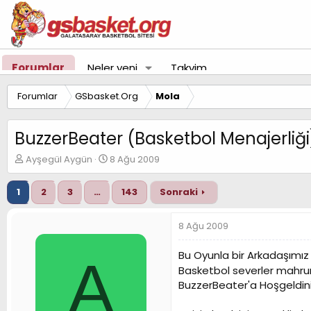
Forumlar
Neler yeni
Takvim
Forumlar
GSbasket.Org
Mola
BuzzerBeater (Basketbol Menajerliği
K
B
Ayşegül Aygün
8 Ağu 2009
o
a
n
ş
1
2
3
…
143
Sonraki
u
l
y
a
u
n
8 Ağu 2009
B
g
a
ı
Bu Oyunla bir Arkadaşımız
A
ş
ç
Basketbol severler mahr
l
t
a
a
BuzzerBeater'a Hoşgeldini
t
r
a
i