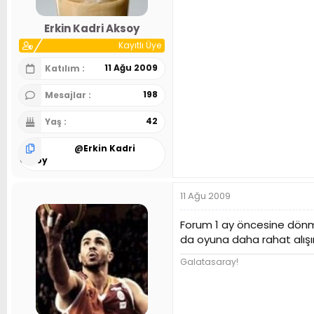
Erkin Kadri Aksoy
Kayıtlı Üye
11 Ağu 2009
Katılım
198
Mesajlar
42
Yaş
@
Erkin Kadri
Aksoy
11 Ağu 2009
Forum 1 ay öncesine dönmed
da oyuna daha rahat alışır
Galatasaray!