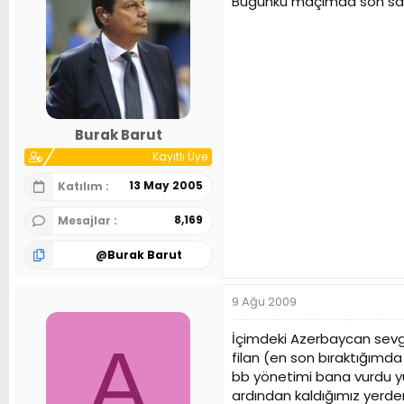
Bugunkü maçımda son saniy
Burak Barut
Kayıtlı Üye
13 May 2005
Katılım
8,169
Mesajlar
@
Burak Barut
9 Ağu 2009
İçimdeki Azerbaycan sevgi
A
filan (en son bıraktığımda
bb yönetimi bana vurdu yu
ardından kaldığımız yerden