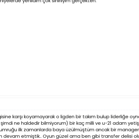
elerde yenildim çok sinirliyim gerçekten.
sine karşı koyamayarak o ligden bir takım bulup liderliğe o
 şimdi ne haldedir bilmiyorum) bir kaç milli ve u-21 adam yetiş
mruğu ilk zamanlarda baya üzülmüştüm ancak bir managerzone
 devam etmiştik.. Oyun güzel ama ben gibi transfer delisi olun