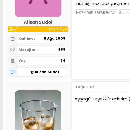
müthiş! hazı pas geçmeme
11-07-1995 SREBRENICA... Seni
Alison Sudol
Kayıtlı Üye
8 Ağu 2008
Katılım
469
Mesajlar
34
Yaş
@
Alison Sudol
11 Ağu 2009
Ayşegül teşekkür ederim (