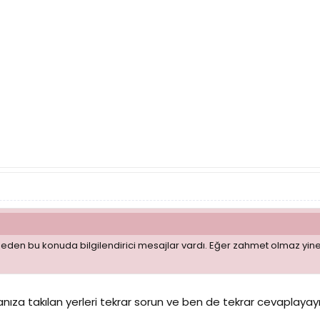
en bu konuda bilgilendirici mesajlar vardı. Eğer zahmet olmaz yine bu
anıza takılan yerleri tekrar sorun ve ben de tekrar cevaplayay