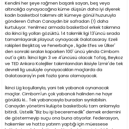
i
Kendini her şeye rağmen başarılı sayan, beş veya
altıncılığa oynayacağına küme düşsün daha iyi diyerek
kadın basketbol takımını alt kümeye gönül huzuruyla
gönderen Özhan Canaydın bir safradan (!) daha
kurtuluyor. Yenilmez armada basketbol erkek takımına
da ikinci lig yolları gözüktü. 14 takımlık ligi 13'üncü sırada
tamamlayarak playout oynayacak Galatasaray. Ezeli
rakipleri Beşiktaş ve Fenerbahçe , ligde Efes ve Ülker'
den sonraki sıraları kaparken 100' üncü yılında Cimbom
out'a çıktı. İkinci ligin 3 ve 4'üncüsü olacak Tofaş, Beykoz
ve TED Ankara Kolejliler takımlarından ikisiyle İzmir'de tek
devreli lig usulüyle oynayacakları maçlarda da
Galatasaray'ın pek fazla şansı olamayacak.
İkinci Lig koşullarıyla, yani tek yabancılı oynanacak
maçlar. Cimbom'un çok yabancılı halinden ne hayır
görüldü ki... Tek yabancısıyla buradan sıyrılabilsin.
Canaydın yönetimi kulüpte basketbolü tam anlamıyla
bitirdi.. Üstelik "Biz bu işi beceremedik" demek erdemini
de göstermeyip suçu ona buna atıyorlar. Federasyon,
hakemler ve hatta yatırım yaptığı için müessese