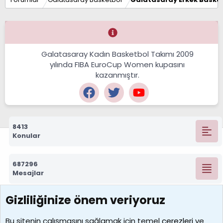
Galatasaray Kadın Basketbol Takımı 2009
yılında FIBA EuroCup Women kupasını
kazanmıştır.
8413
Konular
687296
Mesajlar
Gizliliğinize önem veriyoruz
7390
Kullanıcılar
Bu sitenin çalışmasını sağlamak için temel
çerezleri
ve