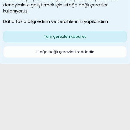
deneyiminizi geliştirmek için isteğe bağlı çerezleri
MosesBrownHayranı
kullanıyoruz.
Son üye
Daha fazla bilgi edinin ve tercihlerinizi yapılandırın
Bize ulaşın
Şartlar ve kurallar
Gizlilik politikası
Çerezler
Yardım
Ana sayfa
R
Tüm çerezleri kabul et
S
S
Galatasaray Basketbol | GS Basket Taraftar Platformu
İsteğe bağlı çerezleri reddedin
®
Community platform by XenForo
© 2010-2026 XenForo Ltd.
XenForo Türkçe 🇹🇷 Destek Forumu –
XenWp.Com