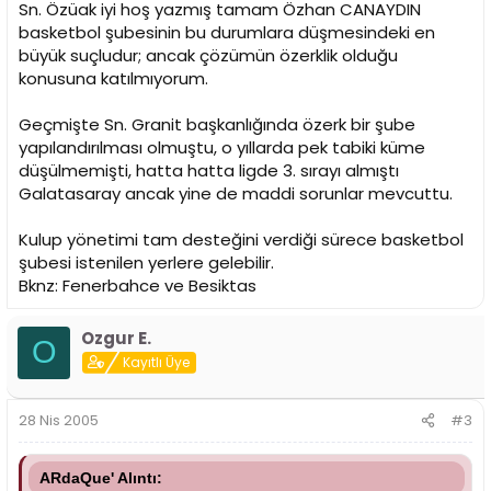
Sn. Özüak iyi hoş yazmış tamam Özhan CANAYDIN
basketbol şubesinin bu durumlara düşmesindeki en
büyük suçludur; ancak çözümün özerklik olduğu
konusuna katılmıyorum.
Geçmişte Sn. Granit başkanlığında özerk bir şube
yapılandırılması olmuştu, o yıllarda pek tabiki küme
düşülmemişti, hatta hatta ligde 3. sırayı almıştı
Galatasaray ancak yine de maddi sorunlar mevcuttu.
Kulup yönetimi tam desteğini verdiği sürece basketbol
şubesi istenilen yerlere gelebilir.
Bknz: Fenerbahce ve Besiktas
Ozgur E.
O
Kayıtlı Üye
28 Nis 2005
#3
ARdaQue' Alıntı: