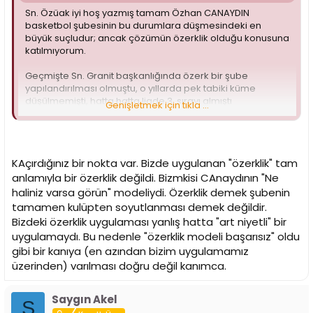
Sn. Özüak iyi hoş yazmış tamam Özhan CANAYDIN
basketbol şubesinin bu durumlara düşmesindeki en
büyük suçludur; ancak çözümün özerklik olduğu konusuna
katılmıyorum.
Geçmişte Sn. Granit başkanlığında özerk bir şube
yapılandırılması olmuştu, o yıllarda pek tabiki küme
düşülmemişti, hatta hatta ligde 3. sırayı almıştı
Genişletmek için tıkla ...
Galatasaray ancak yine de maddi sorunlar mevcuttu.
Kulup yönetimi tam desteğini verdiği sürece basketbol
şubesi istenilen yerlere gelebilir.
KAçırdığınız bir nokta var. Bizde uygulanan "özerklik" tam
Bknz: Fenerbahce ve Besiktas
anlamıyla bir özerklik değildi. Bizmkisi CAnaydının "Ne
haliniz varsa görün" modeliydi. Özerklik demek şubenin
tamamen kulüpten soyutlanması demek değildir.
Bizdeki özerklik uygulaması yanlış hatta "art niyetli" bir
uygulamaydı. Bu nedenle "özerklik modeli başarısız" oldu
gibi bir kanıya (en azından bizim uygulamamız
üzerinden) varılması doğru değil kanımca.
Saygın Akel
S