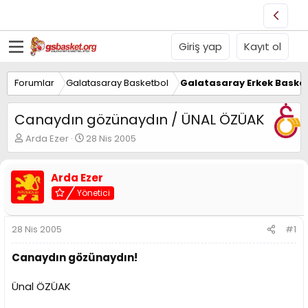
Giriş yap
Kayıt ol
Forumlar
Galatasaray Basketbol
Galatasaray Erkek Basket
Canaydın gözünaydın / ÜNAL ÖZÜAK
K
B
Arda Ezer
28 Nis 2005
o
a
n
ş
u
l
Arda Ezer
y
a
Yönetici
u
n
B
g
a
ı
28 Nis 2005
#1
ş
ç
l
t
Canaydın gözünaydın!
a
a
t
r
Ünal ÖZÜAK
a
i
n
h