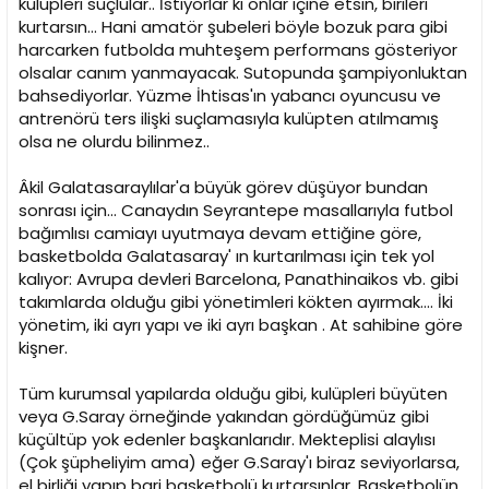
kulüpleri suçlular.. İstiyorlar ki onlar içine etsin, birileri
kurtarsın... Hani amatör şubeleri böyle bozuk para gibi
harcarken futbolda muhteşem performans gösteriyor
olsalar canım yanmayacak. Sutopunda şampiyonluktan
bahsediyorlar. Yüzme İhtisas'ın yabancı oyuncusu ve
antrenörü ters ilişki suçlamasıyla kulüpten atılmamış
olsa ne olurdu bilinmez..
Âkil Galatasaraylılar'a büyük görev düşüyor bundan
sonrası için... Canaydın Seyrantepe masallarıyla futbol
bağımlısı camiayı uyutmaya devam ettiğine göre,
basketbolda Galatasaray' ın kurtarılması için tek yol
kalıyor: Avrupa devleri Barcelona, Panathinaikos vb. gibi
takımlarda olduğu gibi yönetimleri kökten ayırmak.... İki
yönetim, iki ayrı yapı ve iki ayrı başkan . At sahibine göre
kişner.
Tüm kurumsal yapılarda olduğu gibi, kulüpleri büyüten
veya G.Saray örneğinde yakından gördüğümüz gibi
küçültüp yok edenler başkanlarıdır. Mekteplisi alaylısı
(Çok şüpheliyim ama) eğer G.Saray'ı biraz seviyorlarsa,
el birliği yapıp bari basketbolü kurtarsınlar. Basketbolün