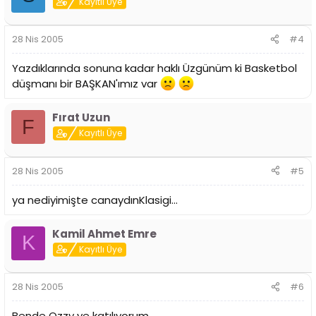
Kayıtlı Üye
28 Nis 2005
#4
Yazdıklarında sonuna kadar haklı Üzgünüm ki Basketbol
düşmanı bir BAŞKAN'ımız var
Fırat Uzun
F
Kayıtlı Üye
28 Nis 2005
#5
ya nediyimişte canaydınKlasigi...
Kamil Ahmet Emre
K
Kayıtlı Üye
28 Nis 2005
#6
Bende Ozzy ye katılıyorum,