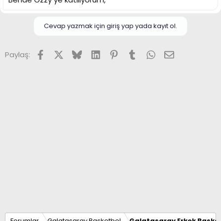
Cevap yazmak için giriş yap yada kayıt ol.
Facebook
X (Twitter)
Bluesky
LinkedIn
Pinterest
Tumblr
WhatsApp
E-posta
Paylaş:
Forumlar
Galatasaray Basketbol
Galatasaray Erkek Basket