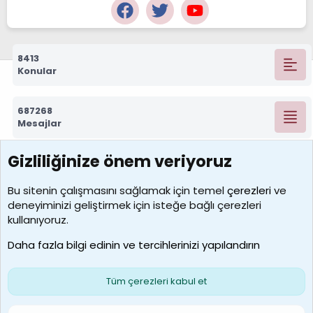
8413
Konular
687268
Mesajlar
Gizliliğinize önem veriyoruz
7388
Kullanıcılar
Bu sitenin çalışmasını sağlamak için temel
çerezleri
ve
deneyiminizi geliştirmek için isteğe bağlı çerezleri
borabekirogluu
kullanıyoruz.
Son üye
Daha fazla bilgi edinin ve tercihlerinizi yapılandırın
Bize ulaşın
Şartlar ve kurallar
Gizlilik politikası
Çerezler
Yardım
Ana sayfa
R
Tüm çerezleri kabul et
S
S
Galatasaray Basketbol | GS Basket Taraftar Platformu