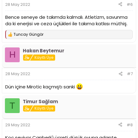
28 May 2022
#6
Bence seneye de takımda kalmalı. Atletizm, savunma
da ki enerjisi ve ceza üçlükleri ile takıma katkısı müthiş.
Tuncay Güngör
T
e
p
Hakan Beytemur
k
H
i
Kayıtlı Üye
l
e
r
28 May 2022
#7
:
Dün içine Mirotic kaçmıştı sanki
Timur Sağlam
T
Kayıtlı Üye
29 May 2022
#8
Koç seviyor Canberk'i ücreti düşük oyuna adapte