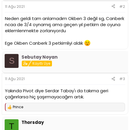
11 Ağu 2021
#2
Neden geldi tam anlamadım Okben 3 değil sg, Canberk
ncaa de 3/4 oynamış ama geçen yıl petkim de oyuna
eklemlenmekte zorlanıyordu
Ege Okben Canberk 3 petkimliyi aldık
Sebutay Noyan
S
Kayıtlı Üye
11 Ağu 2021
#3
Yakında Pivot diye Serdar Tabay'ı da takıma geri
çağırırlarsa hiç şaşırmayacağım artık.
Prince
T
e
p
Thorsday
k
T
i