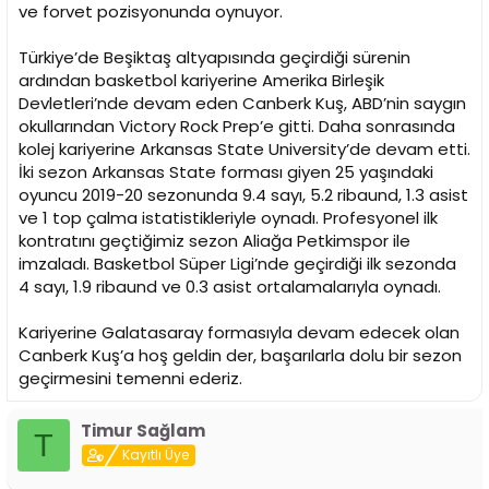
i
ve forvet pozisyonunda oynuyor.
Türkiye’de Beşiktaş altyapısında geçirdiği sürenin
ardından basketbol kariyerine Amerika Birleşik
Devletleri’nde devam eden Canberk Kuş, ABD’nin saygın
okullarından Victory Rock Prep’e gitti. Daha sonrasında
kolej kariyerine Arkansas State University’de devam etti.
İki sezon Arkansas State forması giyen 25 yaşındaki
oyuncu 2019-20 sezonunda 9.4 sayı, 5.2 ribaund, 1.3 asist
ve 1 top çalma istatistikleriyle oynadı. Profesyonel ilk
kontratını geçtiğimiz sezon Aliağa Petkimspor ile
imzaladı. Basketbol Süper Ligi’nde geçirdiği ilk sezonda
4 sayı, 1.9 ribaund ve 0.3 asist ortalamalarıyla oynadı.
Kariyerine Galatasaray formasıyla devam edecek olan
Canberk Kuş’a hoş geldin der, başarılarla dolu bir sezon
geçirmesini temenni ederiz.
Timur Sağlam
T
Kayıtlı Üye