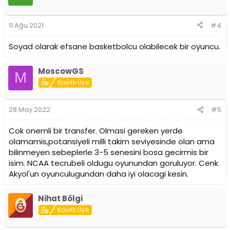
l
e
r
11 Ağu 2021
#4
:
Soyad olarak efsane basketbolcu olabilecek bir oyuncu.
MoscowGS
M
Kayıtlı Üye
28 May 2022
#5
Cok onemli bir transfer. Olmasi gereken yerde
olamamis,potansiyeli milli takim seviyesinde olan ama
bilinmeyen sebeplerle 3-5 senesini bosa gecirmis bir
isim. NCAA tecrubeli oldugu oyunundan goruluyor. Cenk
Akyol'un oyunculugundan daha iyi olacagi kesin.
Nihat Bölgi
Kayıtlı Üye