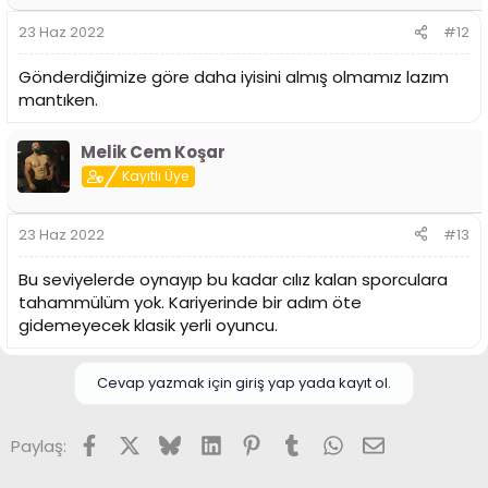
e
r
23 Haz 2022
#12
:
Gönderdiğimize göre daha iyisini almış olmamız lazım
mantıken.
Melik Cem Koşar
Kayıtlı Üye
23 Haz 2022
#13
Bu seviyelerde oynayıp bu kadar cılız kalan sporculara
tahammülüm yok. Kariyerinde bir adım öte
gidemeyecek klasik yerli oyuncu.
Cevap yazmak için giriş yap yada kayıt ol.
Facebook
X (Twitter)
Bluesky
LinkedIn
Pinterest
Tumblr
WhatsApp
E-posta
Paylaş: