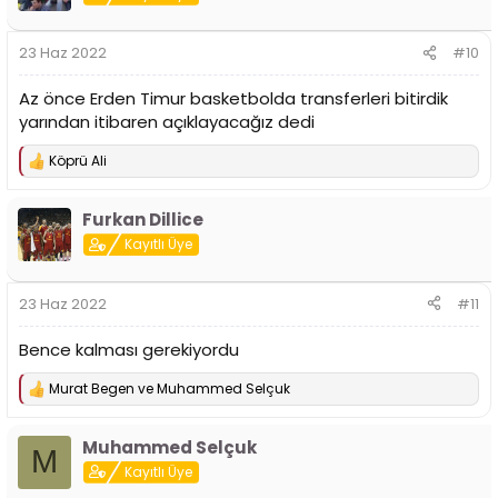
23 Haz 2022
#10
Az önce Erden Timur basketbolda transferleri bitirdik
yarından itibaren açıklayacağız dedi
Köprü Ali
T
e
p
Furkan Dillice
k
i
Kayıtlı Üye
l
e
r
23 Haz 2022
#11
:
Bence kalması gerekiyordu
Murat Begen
ve
Muhammed Selçuk
T
e
p
Muhammed Selçuk
k
M
i
Kayıtlı Üye
l