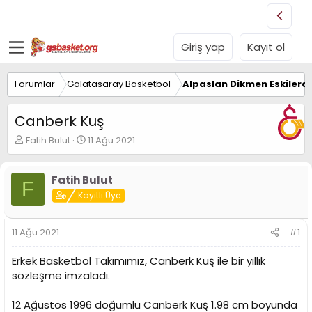
Giriş yap
Kayıt ol
Forumlar
Galatasaray Basketbol
Alpaslan Dikmen Eskilerd
Canberk Kuş
K
B
Fatih Bulut
11 Ağu 2021
o
a
n
ş
u
l
Fatih Bulut
F
y
a
Kayıtlı Üye
u
n
B
g
a
ı
11 Ağu 2021
#1
ş
ç
l
t
Erkek Basketbol Takımımız, Canberk Kuş ile bir yıllık
a
a
sözleşme imzaladı.
t
r
a
i
n
h
12 Ağustos 1996 doğumlu Canberk Kuş 1.98 cm boyunda