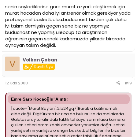
senin söylediklerine göre murat özyer'i eleştirmek için
Buducnost takımının bizden çok daha iyi olduğunu sanırım
murat hocadan daha iyi antrenör olmak gerekiyor yada
bilmeyen yoktur geçen hafta belli olmuştur bu.Yıllardır
birbiriyle oynayan oyuncuların bizi ezmesine inanın
profosyonel basketbolcu.buducnost bizden çok daha
şaşırmadım hatta maçı izlemedim bile ancak dediğim
iyi takım demişsin geçen sene biz ne yapmışız
gibi bazıları bizim yerimize izliyor ve hatta yeteneksizsin
buducnost ne yapmış ulebcup ta araştırırsan
beceriksin bile diyebiliyor.
öğrenirsin.geçen seneki kadromuzda yıllardır birarada
oynayan takım değildi.
Yeterli değilsin demekle yeteneksizsin demek arasında o
kadar çok büyük fark var ki anlamanızı beklemiyorum...
Volkan Çoban
V
Kayıtlı Üye
12 Kas 2008
#19
Emre Sarp Kocaoğlu' Alıntı:
[quote="Murat Baylan":2ib24gq7]Burak a katılmamak
elde değil. Digitürkten bir rica da bulunulsa da molalarda
Galatasaray tarafındaki taktik tahtaya zommlasa kamera
çizilen setleri aramızdaki cevherler yorumlar doğru set mi
yanlış set mi yanlışsa o engin basketbol bilgileri ile bize bir
kaç savunma ve hücum seti çizerler tabii lütuf ederlerse.