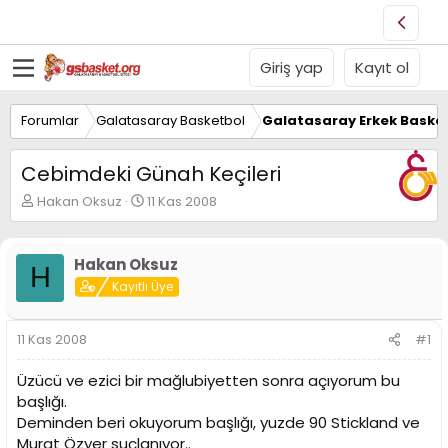
Giriş yap
Kayıt ol
Forumlar
Galatasaray Basketbol
Galatasaray Erkek Basket
Cebimdeki Günah Keçileri
K
B
Hakan Oksuz
11 Kas 2008
o
a
n
ş
u
l
Hakan Oksuz
H
y
a
Kayıtlı Üye
u
n
B
g
a
ı
11 Kas 2008
#1
ş
ç
l
t
Üzücü ve ezici bir mağlubiyetten sonra açıyorum bu
a
a
t
r
başlığı.
a
i
Deminden beri okuyorum başlığı, yuzde 90 Stickland ve
n
h
Murat Özyer suçlanıyor..