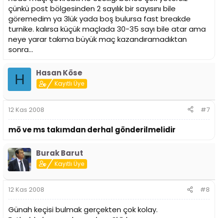
çünkü post bölgesinden 2 sayılık bir sayısını bile
göremedim ya 3lük yada boş bulursa fast breakde
turnike. kalırsa küçük maçlada 30-35 sayı bile atar ama
neye yarar takıma büyük maç kazandıramadıktan
sonra...
Hasan Köse
H
Kayıtlı Üye
12 Kas 2008
#7
mö ve ms takımdan derhal gönderilmelidir
Burak Barut
Kayıtlı Üye
12 Kas 2008
#8
Günah keçisi bulmak gerçekten çok kolay.