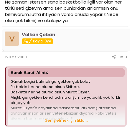
Ne zaman istersen sana basketbol'la ilgili var olan her
türlü seti çizeyim ama sen bunlardan anlarmısın onu
bilmiyorum.Lütfa ihtiyacın varsa onuda yaparız.Nede
olsa çok bilmiş ve ukalayız ya
Volkan Çoban
V
Kayıtlı Üye
12 Kas 2008
#18
Burak Barut' Alıntı:
Günah keçisi bulmak gerçekten çok kolay.
Futbolda her ne olursa olsun Skibbe,
Baskette her ne olursa olsun Murat Özyer.
Alıştık gerçekten kendi adıma alıştım ve yapıcılık yok farklı
birşey yok.
Murat Özyer'e hayatında basketbolu arkadaş arasında
oynayan insanlar sen yeteneksizsin diyorsa, kabiliyetsiz
diyorsa ben kime ne diyeyim ki ?
Genişletmek için tıkla ...
Gazetelerde okuduğum yazarlardan hiç bir farkınız yok
onları da sevmiyorum onlar gibi yazanlarıda.