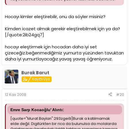
Hocayı kimler eleştirebilir, onu da söyler misiniz?
Kimden icazet almak gerekir eleştirebilmek için ya da?
[/quote:2ib24gq7]
hocayı eleştirmek için hocadan daha iyi set
çizeceğiz.beğenmediğimiz yumurta yüzünden tavuktan
daha iyi yumurtlayacağız.yavaş yavaş öğreniyoruz.
Burak Barut
Kayıtlı Üye
12 Kas 2008
#20
Emre Sarp Kocaoğlu' Alıntı:
[quote="Murat Baylan":293zgei9]Burak a katılmamak
elde değil. Digitürkten bir rica da bulunulsa da molalarda
Galatasaray tarafındaki taktik tahtaya zommlasa kamera