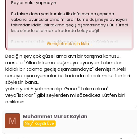
Beyler nolur yapmayın.
Bu takım daha yeni kuruldu.ilk defa avrupa çapında
yabancı oyuncular alındı.Yıllardır küme düşmeye oynayan
takımdan iddialı bir takıma geçiş aşamasındayız.Bu süreci
kısa sürede atlatmak o kadarda kolay değil.
Bu sene fazla birşey beklememek gerekir.Çünkü yerli
Genişletmek için tıkla ...
oyuncularımız çok kalitesiz.Amacımız takım olmaya
çalışmak olmalıdır.En önemliside yıllardır kaybetmeye
Dediğin şey çok güzel ama ayrı bir tarışma konusu..
alısmıs bir takımın tekrar kazanmayı alıskanlık haline
mesela "Yıllardır küme düşmeye oynayan takımdan
getirmesini beklemeliyiz.Bunun içinde zaman gerekir.
iddialı bir takıma geçiş aşamasındayız" demişsin..Peki
Gurovic gibi kaliteli bir adamda tarihimizde gelmedi bu
seneye aynı oyuncular bu kadroda olacak mı lütfen biri
arada.Bari onu eleştirmeyin ayıptır.
söylesin bana..
Şu an tek yapılması gereken destek vermektir.Ve transfer
yoksa yeni 5 yabancı alıp..Gene " takım olma"
döneminde en az 3 yerli oyuncu takviyesi
veya"istikrar " gibi şeylerden mi sözedicez..Lütfen biri
Gerisi laf_ı güzaf ...
acıklasın..
Muhammet Murat Baylan
M
Kayıtlı Üye