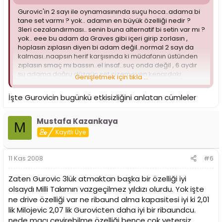
Gurovic'in 2 sayı ile oynamasınında suçu hoca..adama bi
tane set varmı ? yok.. adamın en büyük özelliği nedir ?
3leri cezalandırması.. senin buna alternatif bi setin var mı ?
yok.. eee bu adam da Graves gibi içeri girip zorlasın ,
hoplasın zıplasın diyen bi adam değil..normal 2 sayı da
kalması..naapsın herif karşısında ki müdafanın üstünden
zıplasın smaç mı bassın..el insaf..suç onda değil , 6 aydır
şu adama doğru düzgün set çizemeyen kenardaki
Genişletmek için tıkla ...
herifindir..
İşte Gurovicin bugünkü etkisizliğini anlatan cümleler
Mustafa Kazankaya
M
Kayıtlı Üye
11 Kas 2008
#6
Zaten Gurovic 3lük atmaktan başka bir özelliği iyi
olsaydı Milli Takımın vazgeçilmez yıldızı olurdu. Yok işte
ne drive özelliği var ne ribaund alma kapasitesi iyi ki 2,01
lik Milojevic 2,07 lik Gurovicten daha iyi bir ribaundcu.
nede maçı çevirebilme özelliği bence çok yetersiz