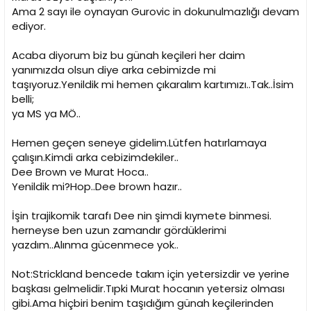
i
Ama 2 sayı ile oynayan Gurovic in dokunulmazlığı devam
ediyor.
Acaba diyorum biz bu günah keçileri her daim
yanımızda olsun diye arka cebimizde mi
taşıyoruz.Yenildik mi hemen çıkaralım kartımızı..Tak..İsim
belli;
ya MS ya MÖ..
Hemen geçen seneye gidelim.Lütfen hatırlamaya
çalışın.Kimdi arka cebizimdekiler..
Dee Brown ve Murat Hoca..
Yenildik mi?Hop..Dee brown hazır..
İşin trajikomik tarafı Dee nin şimdi kıymete binmesi.
herneyse ben uzun zamandır gördüklerimi
yazdım..Alınma gücenmece yok..
Not:Strickland bencede takım için yetersizdir ve yerine
başkası gelmelidir.Tıpki Murat hocanın yetersiz olması
gibi.Ama hiçbiri benim taşıdığım günah keçilerinden