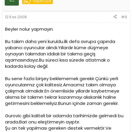
Kayıtlı Üye
12 Kas 2008
#9
Beyler nolur yapmayın.
Bu takım daha yeni kuruldu.ilk defa avrupa çapında
yabancı oyuncular alındı.Yıllardır küme düşmeye
oynayan takımdan iddialı bir takıma geçiş
aşamasındayız.Bu süreci kısa sürede atlatmak o
kadarda kolay değil.
Bu sene fazla birşey beklememek gerekir.Çünkü yerli
oyuncularımız çok kalitesiz.Amacımız takım olmaya
çalışmak olmalıdır.En önemliside yıllardır kaybetmeye
alısmıs bir takımın tekrar kazanmayı alıskanlık haline
getirmesini beklemeliyiz.Bunun içinde zaman gerekir.
Gurovic gibi kaliteli bir adamda tarihimizde gelmedi bu
arada.Bari onu eleştirmeyin ayıptır.
Şu an tek yapılması gereken destek vermektir.Ve