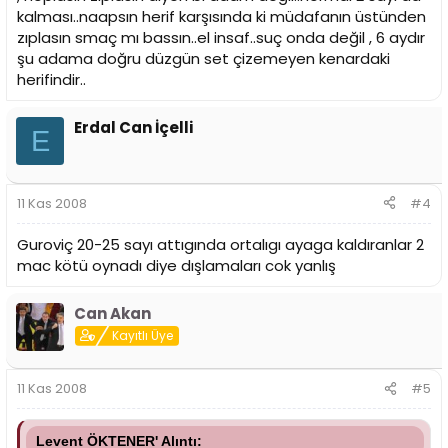
kalması..naapsın herif karşısında ki müdafanın üstünden
zıplasın smaç mı bassın..el insaf..suç onda değil , 6 aydır
şu adama doğru düzgün set çizemeyen kenardaki
herifindir..
Erdal Can İçelli
E
11 Kas 2008
#4
Guroviç 20-25 sayı attıgında ortalıgı ayaga kaldıranlar 2
mac kötü oynadı diye dışlamaları cok yanlış
Can Akan
Kayıtlı Üye
11 Kas 2008
#5
Levent ÖKTENER' Alıntı: