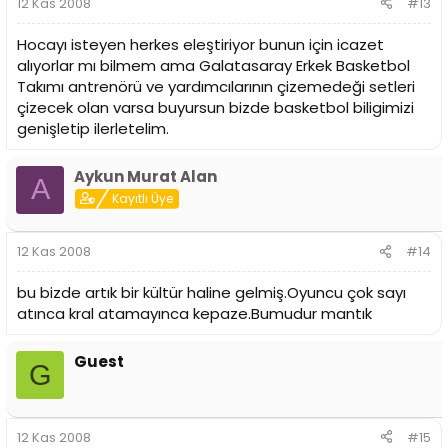
12 Kas 2008
#13
Hocayı isteyen herkes eleştiriyor bunun için icazet
alıyorlar mı bilmem ama Galatasaray Erkek Basketbol
Takımı antrenörü ve yardımcılarının çizemedeği setleri
çizecek olan varsa buyursun bizde basketbol biligimizi
genişletip ilerletelim.
Aykun Murat Alan
A
Kayıtlı Üye
12 Kas 2008
#14
bu bizde artık bir kültür haline gelmiş.Oyuncu çok sayı
atınca kral atamayınca kepaze.Bumudur mantık
Guest
G
12 Kas 2008
#15