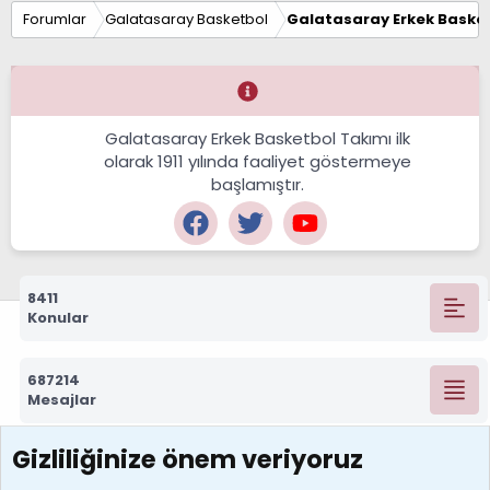
Forumlar
Galatasaray Basketbol
Galatasaray Erkek Basket
Galatasaray Erkek Basketbol Takımı ilk
olarak 1911 yılında faaliyet göstermeye
başlamıştır.
8411
Konular
687214
Mesajlar
Gizliliğinize önem veriyoruz
7388
Kullanıcılar