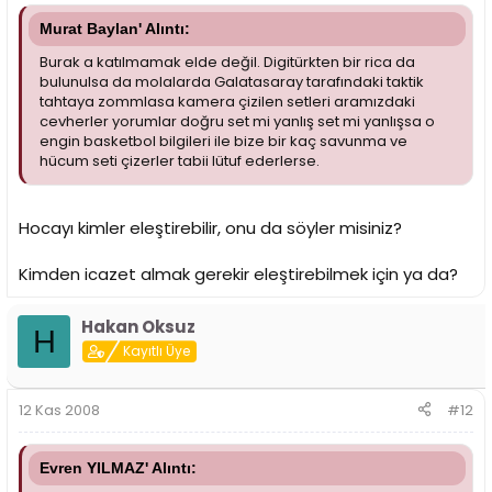
Murat Baylan' Alıntı:
Burak a katılmamak elde değil. Digitürkten bir rica da
bulunulsa da molalarda Galatasaray tarafındaki taktik
tahtaya zommlasa kamera çizilen setleri aramızdaki
cevherler yorumlar doğru set mi yanlış set mi yanlışsa o
engin basketbol bilgileri ile bize bir kaç savunma ve
hücum seti çizerler tabii lütuf ederlerse.
Hocayı kimler eleştirebilir, onu da söyler misiniz?
Kimden icazet almak gerekir eleştirebilmek için ya da?
Hakan Oksuz
H
Kayıtlı Üye
12 Kas 2008
#12
Evren YILMAZ' Alıntı: