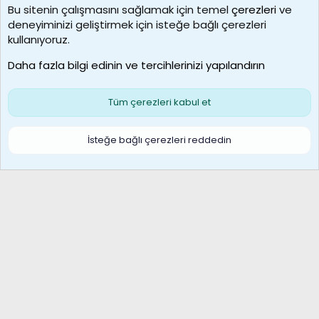
Bu sitenin çalışmasını sağlamak için temel
çerezleri
ve
deneyiminizi geliştirmek için isteğe bağlı çerezleri
borabekirogluu
kullanıyoruz.
Son üye
Daha fazla bilgi edinin ve tercihlerinizi yapılandırın
Bize ulaşın
Şartlar ve kurallar
Gizlilik politikası
Çerezler
Yardım
Ana sayfa
R
Tüm çerezleri kabul et
S
S
Galatasaray Basketbol | GS Basket Taraftar Platformu
İsteğe bağlı çerezleri reddedin
®
Community platform by XenForo
© 2010-2026 XenForo Ltd.
XenForo Türkçe 🇹🇷 Destek Forumu –
XenWp.Com