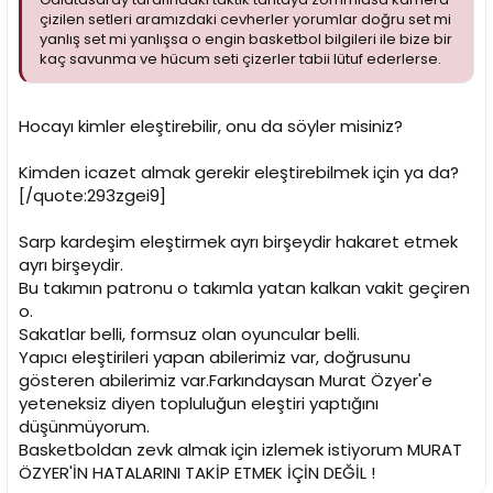
çizilen setleri aramızdaki cevherler yorumlar doğru set mi
yanlış set mi yanlışsa o engin basketbol bilgileri ile bize bir
kaç savunma ve hücum seti çizerler tabii lütuf ederlerse.
Hocayı kimler eleştirebilir, onu da söyler misiniz?
Kimden icazet almak gerekir eleştirebilmek için ya da?
[/quote:293zgei9]
Sarp kardeşim eleştirmek ayrı birşeydir hakaret etmek
ayrı birşeydir.
Bu takımın patronu o takımla yatan kalkan vakit geçiren
o.
Sakatlar belli, formsuz olan oyuncular belli.
Yapıcı eleştirileri yapan abilerimiz var, doğrusunu
gösteren abilerimiz var.Farkındaysan Murat Özyer'e
yeteneksiz diyen topluluğun eleştiri yaptığını
düşünmüyorum.
Basketboldan zevk almak için izlemek istiyorum MURAT
ÖZYER'İN HATALARINI TAKİP ETMEK İÇİN DEĞİL !