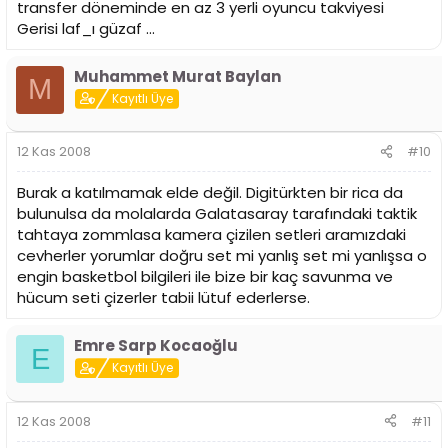
transfer döneminde en az 3 yerli oyuncu takviyesi
Gerisi laf_ı güzaf ...
Muhammet Murat Baylan
M
Kayıtlı Üye
12 Kas 2008
#10
Burak a katılmamak elde değil. Digitürkten bir rica da
bulunulsa da molalarda Galatasaray tarafındaki taktik
tahtaya zommlasa kamera çizilen setleri aramızdaki
cevherler yorumlar doğru set mi yanlış set mi yanlışsa o
engin basketbol bilgileri ile bize bir kaç savunma ve
hücum seti çizerler tabii lütuf ederlerse.
Emre Sarp Kocaoğlu
E
Kayıtlı Üye
12 Kas 2008
#11