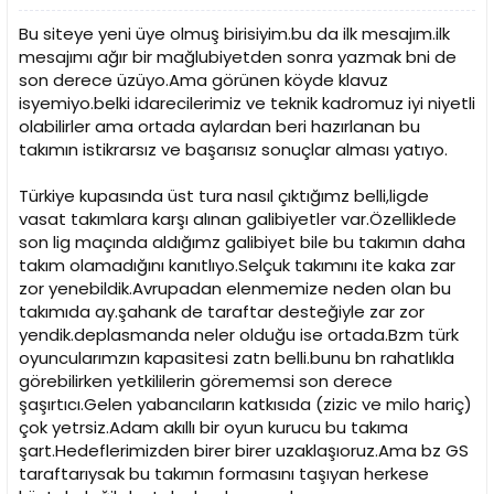
Bu siteye yeni üye olmuş birisiyim.bu da ilk mesajım.ilk
mesajımı ağır bir mağlubiyetden sonra yazmak bni de
son derece üzüyo.Ama görünen köyde klavuz
isyemiyo.belki idarecilerimiz ve teknik kadromuz iyi niyetli
olabilirler ama ortada aylardan beri hazırlanan bu
takımın istikrarsız ve başarısız sonuçlar alması yatıyo.
Türkiye kupasında üst tura nasıl çıktığımz belli,ligde
vasat takımlara karşı alınan galibiyetler var.Özelliklede
son lig maçında aldığımz galibiyet bile bu takımın daha
takım olamadığını kanıtlıyo.Selçuk takımını ite kaka zar
zor yenebildik.Avrupadan elenmemize neden olan bu
takımıda ay.şahank de taraftar desteğiyle zar zor
yendik.deplasmanda neler olduğu ise ortada.Bzm türk
oyuncularımzın kapasitesi zatn belli.bunu bn rahatlıkla
görebilirken yetkililerin görememsi son derece
şaşırtıcı.Gelen yabancıların katkısıda (zizic ve milo hariç)
çok yetrsiz.Adam akıllı bir oyun kurucu bu takıma
şart.Hedeflerimizden birer birer uzaklaşıoruz.Ama bz GS
taraftarıysak bu takımın formasını taşıyan herkese