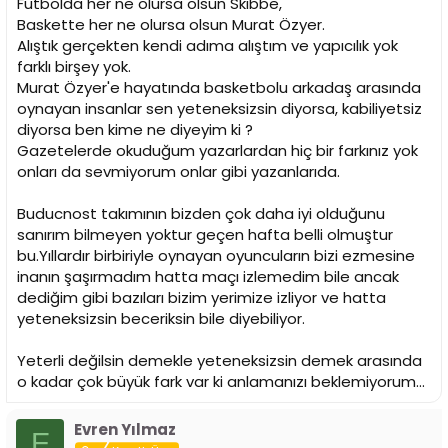
Futbolda her ne olursa olsun Skibbe,
Baskette her ne olursa olsun Murat Özyer.
Alıştık gerçekten kendi adıma alıştım ve yapıcılık yok
farklı birşey yok.
Murat Özyer'e hayatında basketbolu arkadaş arasında
oynayan insanlar sen yeteneksizsin diyorsa, kabiliyetsiz
diyorsa ben kime ne diyeyim ki ?
Gazetelerde okuduğum yazarlardan hiç bir farkınız yok
onları da sevmiyorum onlar gibi yazanlarıda.
Buducnost takımının bizden çok daha iyi olduğunu
sanırım bilmeyen yoktur geçen hafta belli olmuştur
bu.Yıllardır birbiriyle oynayan oyuncuların bizi ezmesine
inanın şaşırmadım hatta maçı izlemedim bile ancak
dediğim gibi bazıları bizim yerimize izliyor ve hatta
yeteneksizsin beceriksin bile diyebiliyor.
Yeterli değilsin demekle yeteneksizsin demek arasında
o kadar çok büyük fark var ki anlamanızı beklemiyorum...
Evren Yılmaz
E