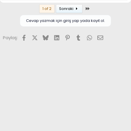
Son
1 of 2
Sonraki
Cevap yazmak için giriş yap yada kayıt ol.
Facebook
X (Twitter)
Bluesky
LinkedIn
Pinterest
Tumblr
WhatsApp
E-posta
Paylaş: