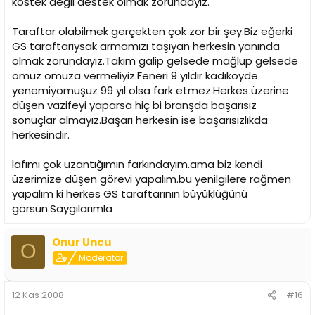
köstek değil destek olmak zorundayız.
Taraftar olabilmek gerçekten çok zor bir şey.Biz eğerki
GS taraftarıysak armamızı taşıyan herkesin yanında
olmak zorundayız.Takım galip gelsede mağlup gelsede
omuz omuza vermeliyiz.Feneri 9 yıldır kadıköyde
yenemiyomuşuz 99 yıl olsa fark etmez.Herkes üzerine
düşen vazifeyi yaparsa hiç bi branşda başarısız
sonuçlar almayız.Başarı herkesin ise başarısızlıkda
herkesindir.
lafımı çok uzantığımın farkındayım.ama biz kendi
üzerimize düşen görevi yapalım.bu yenilgilere rağmen
yapalım ki herkes GS taraftarının büyüklüğünü
görsün.Saygılarımla
Onur Uncu
O
Moderator
12 Kas 2008
#16