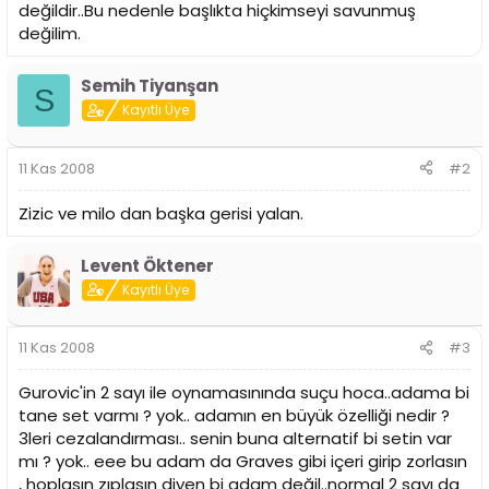
değildir..Bu nedenle başlıkta hiçkimseyi savunmuş
değilim.
Semih Tiyanşan
S
Kayıtlı Üye
11 Kas 2008
#2
Zizic ve milo dan başka gerisi yalan.
Levent Öktener
Kayıtlı Üye
11 Kas 2008
#3
Gurovic'in 2 sayı ile oynamasınında suçu hoca..adama bi
tane set varmı ? yok.. adamın en büyük özelliği nedir ?
3leri cezalandırması.. senin buna alternatif bi setin var
mı ? yok.. eee bu adam da Graves gibi içeri girip zorlasın
, hoplasın zıplasın diyen bi adam değil..normal 2 sayı da