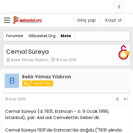
Giriş yap
Kayıt ol
Forumlar
GSbasket.Org
Mola
Cemal Süreya
K
B
Bekir Yılmaz Yıldırım
16 Kas 2010
o
a
n
ş
u
l
Bekir Yılmaz Yıldırım
B
y
a
Kayıtlı Üye
u
n
B
g
a
ı
16 Kas 2010
#1
ş
ç
l
t
Cemal Süreya (d. 1931, Erzincan - ö. 9 Ocak 1990,
a
a
İstanbul), şair. Asıl adı Cemalettin Seber'dir.
t
r
a
i
n
h
Cemal Süreya 1931'de Erzincan'da doğdu.("1931 yılında