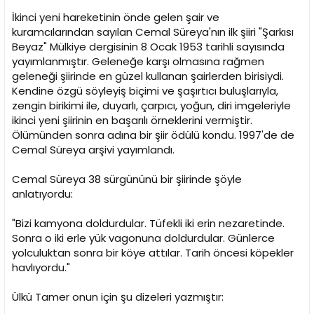
İkinci yeni hareketinin önde gelen şair ve
kuramcılarından sayılan Cemal Süreya'nın ilk şiiri "Şarkısı
Beyaz" Mülkiye dergisinin 8 Ocak 1953 tarihli sayısında
yayımlanmıştır. Geleneğe karşı olmasına rağmen
geleneği şiirinde en güzel kullanan şairlerden birisiydi.
Kendine özgü söyleyiş biçimi ve şaşırtıcı buluşlarıyla,
zengin birikimi ile, duyarlı, çarpıcı, yoğun, diri imgeleriyle
ikinci yeni şiirinin en başarılı örneklerini vermiştir.
Ölümünden sonra adına bir şiir ödülü kondu. 1997'de de
Cemal Süreya arşivi yayımlandı.
Cemal Süreya 38 sürgününü bir şiirinde şöyle
anlatıyordu:
"Bizi kamyona doldurdular. Tüfekli iki erin nezaretinde.
Sonra o iki erle yük vagonuna doldurdular. Günlerce
yolculuktan sonra bir köye attılar. Tarih öncesi köpekler
havlıyordu."
Ülkü Tamer onun için şu dizeleri yazmıştır: