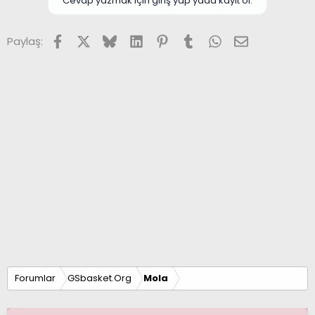
Cevap yazmak için giriş yap yada kayıt ol.
Facebook
X (Twitter)
Bluesky
LinkedIn
Pinterest
Tumblr
WhatsApp
E-posta
Paylaş:
Forumlar
GSbasket.Org
Mola