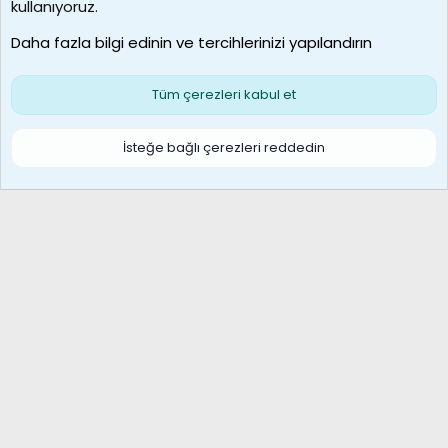
borabekirogluu
kullanıyoruz.
Son üye
Daha fazla bilgi edinin ve tercihlerinizi yapılandırın
Bize ulaşın
Şartlar ve kurallar
Gizlilik politikası
Çerezler
Yardım
Ana sayfa
R
Tüm çerezleri kabul et
S
S
Galatasaray Basketbol | GS Basket Taraftar Platformu
İsteğe bağlı çerezleri reddedin
®
Community platform by XenForo
© 2010-2026 XenForo Ltd.
XenForo Türkçe 🇹🇷 Destek Forumu –
XenWp.Com