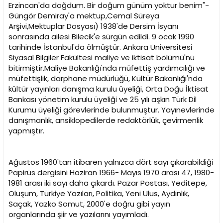
i
Erzincan'da doğdum. Bir doğum günüm yoktur benim"-
Güngör Demiray'a mektup,Cemal Süreya
Arşivi,Mektuplar Dosyası) 1938'de Dersim İsyanı
sonrasında ailesi Bilecik'e sürgün edildi. 9 ocak 1990
tarihinde İstanbul'da ölmüştür. Ankara Üniversitesi
Siyasal Bilgiler Fakültesi maliye ve iktisat bölümü'nü
bitirmiştir.Maliye Bakanlığı'nda müfettiş yardımcılığı ve
müfettişlik, darphane müdürlüğü, Kültür Bakanlığı'nda
kültür yayınları danışma kurulu üyeliği, Orta Doğu İktisat
Bankası yönetim kurulu üyeliği ve 25 yılı aşkın Türk Dil
Kurumu üyeliği görevlerinde bulunmuştur. Yayınevlerinde
danışmanlık, ansiklopedilerde redaktörlük, çevirmenlik
yapmıştır.
Ağustos 1960'tan itibaren yalnızca dört sayı çıkarabildiği
Papirüs dergisini Haziran 1966- Mayıs 1970 arası 47, 1980-
1981 arası iki sayı daha çıkardı. Pazar Postası, Yeditepe,
Oluşum, Türkiye Yazıları, Politika, Yeni Ulus, Aydınlık,
Saçak, Yazko Somut, 2000'e doğru gibi yayın
organlarında şiir ve yazılarını yayımladı.