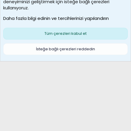
deneyiminizi geliştirmek için isteğe bağlı çerezleri
borabekirogluu
kullanıyoruz.
Son üye
Daha fazla bilgi edinin ve tercihlerinizi yapılandırın
Bize ulaşın
Şartlar ve kurallar
Gizlilik politikası
Çerezler
Yardım
Ana sayfa
R
Tüm çerezleri kabul et
S
S
Galatasaray Basketbol | GS Basket Taraftar Platformu
İsteğe bağlı çerezleri reddedin
®
Community platform by XenForo
© 2010-2026 XenForo Ltd.
XenForo Türkçe 🇹🇷 Destek Forumu –
XenWp.Com