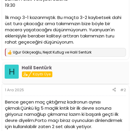
n
h
19:30
i
İlk maçı 3-1 kazanmıştık. Bu maçta 3-2 kaybetsek dahi
üst tura çıkacağız ama takımımızın bize böyle bir
macera yaşatacağını düşünmüyorum. Yuanyuan'ın
eklenişiyle beraber kaliteyi arttıran takımımızın turu
rahat geçeceğini düşünüyorum.
Uğur Gökçeoğlu
,
Nejat Kutlug
ve
Halil Sentürk
T
e
p
Halil Sentürk
k
H
i
Kayıtlı Üye
l
e
r
1 Ara 2025
#2
:
Bence geçen maç çıktığımız kadronun aynısı
çıkmalı.Çünkü lig 5 maçlık krıtik bir ilk devre sonuna
giriyoruz namağlup çıkmamız lazım ki başarılı geçti ilk
devre diyelim.Porto maçı biraz oyuncuları dinlendirmek
için kullanılabilir zaten 2 set alsak yetiyor.