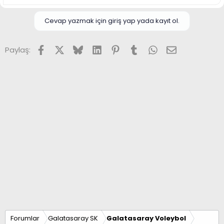
e
p
k
Cevap yazmak için giriş yap yada kayıt ol.
i
l
e
Facebook
X (Twitter)
Bluesky
LinkedIn
Pinterest
Tumblr
WhatsApp
E-posta
Paylaş:
r
:
Forumlar
Galatasaray SK
Galatasaray Voleybol