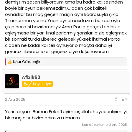
demiştim zaten biliyordum ama bu kadro kalitesinden
böyle bir oyun beklemezdim.Cidden çok kaliteli
oynadılar bu maç geçen maçın aynı kadrosuyla çıkıp
Timmerman yerine Yuan oynaması lazım bu kadroyla
çıkıp herkesi hazırlamalıyız.Ama Porto gerçekten bizle
eşleşmese bir yarı final zorlarmış şansları bizle eşleşmek
bir sonraki turda Liberec gelecek yüksek ihtimal Porto
cidden ne kadar kaliteli oynuyor o maçta daha iyi
görürüz Libereci ezer geçeriz diye düşünüyorum.
Uğur Gökçeoğlu
T
e
p
Afblk63
k
i
Kayıtlı Üye
l
e
r
2 Ara 2025
#7
:
Yarın akşam Burhan Felek'teyim inşallah, heyecanlıyım iyi
bir maç olur bizim adımıza umarım.
Son düzenleme:
2 Ara 2025