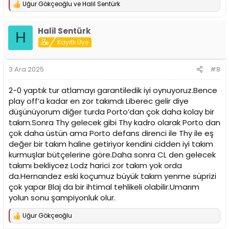
Uğur Gökçeoğlu
ve
Halil Sentürk
T
e
p
Halil Sentürk
k
H
i
Kayıtlı Üye
l
e
r
3 Ara 2025
#8
:
2-0 yaptık tur atlamayı garantiledik iyi oynuyoruz.Bence
play off’a kadar en zor takımdı Liberec gelir diye
düşünüyorum diğer turda Porto’dan çok daha kolay bir
takım.Sonra Thy gelecek gibi Thy kadro olarak Porto dan
çok daha üstün ama Porto defans direnci ile Thy ile eş
değer bir takım haline getiriyor kendini cidden iyi takım
kurmuşlar bütçelerine göre.Daha sonra CL den gelecek
takımı bekliycez Lodz harici zor takım yok orda
da.Hernandez eski koçumuz büyük takım yenme süprizi
çok yapar Blaj da bir ihtimal tehlikeli olabilir.Umarım
yolun sonu şampiyonluk olur.
Uğur Gökçeoğlu
T
e