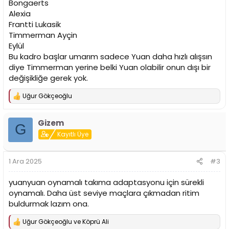
Bongaerts
Alexia
Frantti Lukasik
Timmerman Ayçin
Eylül
Bu kadro başlar umarım sadece Yuan daha hızlı alışsın
diye Timmerman yerine belki Yuan olabilir onun dışı bir
değişikliğe gerek yok.
Uğur Gökçeoğlu
T
e
p
Gizem
k
G
i
Kayıtlı Üye
l
e
r
1 Ara 2025
#3
:
yuanyuan oynamalı takıma adaptasyonu için sürekli
oynamalı. Daha üst seviye maçlara çıkmadan ritim
buldurmak lazım ona.
Uğur Gökçeoğlu
ve
Köprü Ali
T