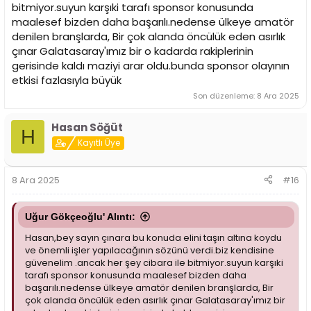
bitmiyor.suyun karşıki tarafı sponsor konusunda
maalesef bizden daha başarılı.nedense ülkeye amatör
denilen branşlarda, Bir çok alanda öncülük eden asırlık
çınar Galatasaray'ımız bir o kadarda rakiplerinin
gerisinde kaldı maziyi arar oldu.bunda sponsor olayının
etkisi fazlasıyla büyük
Son düzenleme:
8 Ara 2025
Hasan Söğüt
H
Kayıtlı Üye
8 Ara 2025
#16
Uğur Gökçeoğlu' Alıntı:
Hasan,bey sayın çınara bu konuda elini taşın altına koydu
ve önemli işler yapılacağının sözünü verdi.biz kendisine
güvenelim .ancak her şey cibara ile bitmiyor.suyun karşıki
tarafı sponsor konusunda maalesef bizden daha
başarılı.nedense ülkeye amatör denilen branşlarda, Bir
çok alanda öncülük eden asırlık çınar Galatasaray'ımız bir