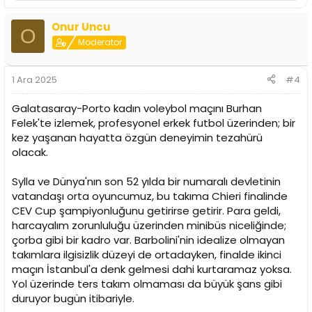
e
p
Onur Uncu
k
O
i
Moderator
l
e
r
1 Ara 2025
#4
:
Galatasaray-Porto kadın voleybol maçını Burhan
Felek'te izlemek, profesyonel erkek futbol üzerinden; bir
kez yaşanan hayatta özgün deneyimin tezahürü
olacak.
Sylla ve Dünya'nın son 52 yılda bir numaralı devletinin
vatandaşı orta oyuncumuz, bu takıma Chieri finalinde
CEV Cup şampiyonluğunu getirirse getirir. Para geldi,
harcayalım zorunluluğu üzerinden minibüs niceliğinde;
çorba gibi bir kadro var. Barbolini'nin idealize olmayan
takımlara ilgisizlik düzeyi de ortadayken, finalde ikinci
maçın İstanbul'a denk gelmesi dahi kurtaramaz yoksa.
Yol üzerinde ters takım olmaması da büyük şans gibi
duruyor bugün itibariyle.