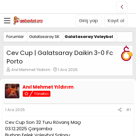
Giriş yap
Kayıt ol
Forumlar
Galatasaray SK
Galatasaray Voleybol
Cev Cup | Galatsaray Daikin 3-0 Fc
Porto
K
B
Anıl Mehmet Yıldırım
1 Ara 2025
o
a
n
ş
u
l
Anıl Mehmet Yıldırım
y
a
Yönetici
u
n
B
g
a
ı
1 Ara 2025
#1
ş
ç
l
t
Cev Cup Son 32 Turu Rövanş Maçı
a
a
03.12.2025 Çarşamba
t
r
Burhan Felek Voleybol Salonu
a
i