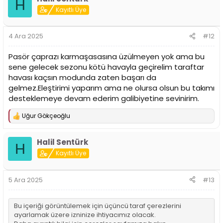
H
i
Kayıtlı Üye
l
e
r
4 Ara 2025
#12
:
Pasör çaprazı karmaşasasına üzülmeyen yok ama bu
sene gelecek sezonu kötü havayla geçirelim taraftar
havası kaçsın modunda zaten başarı da
gelmez.Eleştirimi yaparım ama ne olursa olsun bu takımı
desteklemeye devam ederim galibiyetine sevinirim.
Uğur Gökçeoğlu
T
e
p
Halil Sentürk
k
H
i
Kayıtlı Üye
l
e
r
5 Ara 2025
#13
:
Bu içeriği görüntülemek için üçüncü taraf çerezlerini
ayarlamak üzere izninize ihtiyacımız olacak.