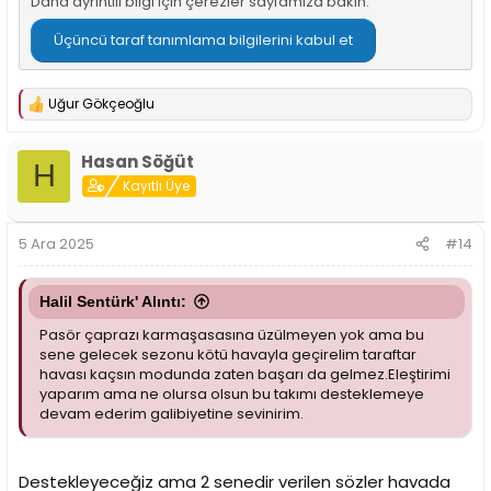
Daha ayrıntılı bilgi için
çerezler sayfamıza
bakın.
Üçüncü taraf tanımlama bilgilerini kabul et
Uğur Gökçeoğlu
T
e
p
Hasan Söğüt
k
H
i
Kayıtlı Üye
l
e
r
5 Ara 2025
#14
:
Halil Sentürk' Alıntı:
Pasör çaprazı karmaşasasına üzülmeyen yok ama bu
sene gelecek sezonu kötü havayla geçirelim taraftar
havası kaçsın modunda zaten başarı da gelmez.Eleştirimi
yaparım ama ne olursa olsun bu takımı desteklemeye
devam ederim galibiyetine sevinirim.
Destekleyeceğiz ama 2 senedir verilen sözler havada