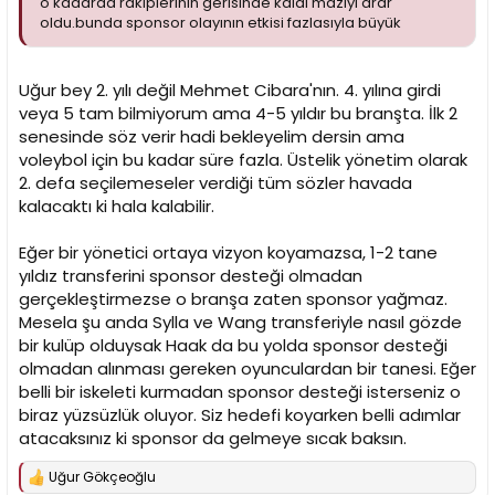
o kadarda rakiplerinin gerisinde kaldı maziyi arar
oldu.bunda sponsor olayının etkisi fazlasıyla büyük
Uğur bey 2. yılı değil Mehmet Cibara'nın. 4. yılına girdi
veya 5 tam bilmiyorum ama 4-5 yıldır bu branşta. İlk 2
senesinde söz verir hadi bekleyelim dersin ama
voleybol için bu kadar süre fazla. Üstelik yönetim olarak
2. defa seçilemeseler verdiği tüm sözler havada
kalacaktı ki hala kalabilir.
Eğer bir yönetici ortaya vizyon koyamazsa, 1-2 tane
yıldız transferini sponsor desteği olmadan
gerçekleştirmezse o branşa zaten sponsor yağmaz.
Mesela şu anda Sylla ve Wang transferiyle nasıl gözde
bir kulüp olduysak Haak da bu yolda sponsor desteği
olmadan alınması gereken oyunculardan bir tanesi. Eğer
belli bir iskeleti kurmadan sponsor desteği isterseniz o
biraz yüzsüzlük oluyor. Siz hedefi koyarken belli adımlar
atacaksınız ki sponsor da gelmeye sıcak baksın.
Uğur Gökçeoğlu
T