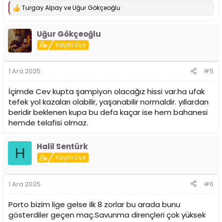
Turgay Alpay
ve
Uğur Gökçeoğlu
T
e
p
Uğur Gökçeoğlu
k
i
Kayıtlı Üye
l
e
r
1 Ara 2025
#5
:
İçimde Cev kupta şampiyon olacağız hissi var.ha ufak
tefek yol kazaları olabilir, yaşanabilir normaldir. yıllardan
beridir beklenen kupa bu defa kaçar ise hem bahanesi
hemde telafisi olmaz.
Halil Sentürk
H
Kayıtlı Üye
1 Ara 2025
#6
Porto bizim lige gelse ilk 8 zorlar bu arada bunu
gösterdiler geçen maç.Savunma dirençleri çok yüksek