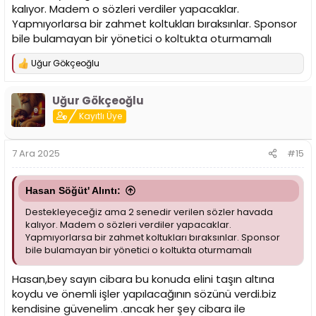
kalıyor. Madem o sözleri verdiler yapacaklar.
Yapmıyorlarsa bir zahmet koltukları bıraksınlar. Sponsor
bile bulamayan bir yönetici o koltukta oturmamalı
Uğur Gökçeoğlu
T
e
p
Uğur Gökçeoğlu
k
i
Kayıtlı Üye
l
e
r
7 Ara 2025
#15
:
Hasan Söğüt' Alıntı:
Destekleyeceğiz ama 2 senedir verilen sözler havada
kalıyor. Madem o sözleri verdiler yapacaklar.
Yapmıyorlarsa bir zahmet koltukları bıraksınlar. Sponsor
bile bulamayan bir yönetici o koltukta oturmamalı
Hasan,bey sayın cibara bu konuda elini taşın altına
koydu ve önemli işler yapılacağının sözünü verdi.biz
kendisine güvenelim .ancak her şey cibara ile