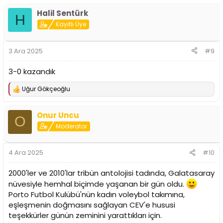
p
Halil Sentürk
k
H
i
Kayıtlı Üye
l
e
r
3 Ara 2025
#9
:
3-0 kazandık
Uğur Gökçeoğlu
T
e
p
Onur Uncu
k
O
i
Moderator
l
e
r
4 Ara 2025
#10
:
2000'ler ve 2010'lar tribün antolojisi tadında, Galatasaray
nüvesiyle hemhal biçimde yaşanan bir gün oldu.
Porto Futbol Kulübü'nün kadın voleybol takımına,
eşleşmenin doğmasını sağlayan CEV'e hususi
teşekkürler günün zeminini yarattıkları için.