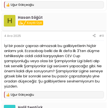
Uğur Gökçeoğlu
T
e
p
Hasan Söğüt
k
H
i
Kayıtlı Üye
l
e
r
4 Ara 2025
#11
:
İyi bir pasör çaprazı almazsak bu galibiyetlerin hiçbir
anlamı yok. Eczacıbaşı belki de ilk defa ilk 3'ten düşme
tehlikesiyle ciddi ciddi karşıyayken CEV Cup
şampiyonluğu veya olası bir Şampiyonlar Ligi bileti alıp
tek senelik Şampiyonlar Ligi serüveni yapacağız gibi. Ne
önemi kaldı diye soruyorum? Şampiyonlar Ligine seneye
gitsek bile bir sonraki sene bu pasör çaprazlarıyla yine
oradan düşeceğiz. Şu galibiyetlere sevinemiyorum bu
yüzden.
Uğur Gökçeoğlu
T
e
p
Halil Sentürk
k