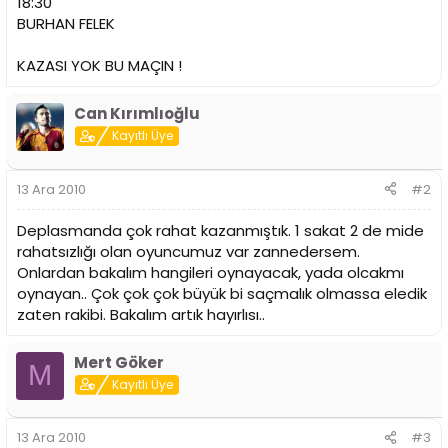
18:30
n
h
BURHAN FELEK
i
KAZASI YOK BU MAÇIN !
Can Kırımlıoğlu
Kayıtlı Üye
13 Ara 2010
#2
Deplasmanda çok rahat kazanmıştık. 1 sakat 2 de mide
rahatsızlığı olan oyuncumuz var zannedersem.
Onlardan bakalım hangileri oynayacak, yada olcakmı
oynayan.. Çok çok çok büyük bi saçmalık olmassa eledik
zaten rakibi. Bakalım artık hayırlısı..
Mert Göker
M
Kayıtlı Üye
13 Ara 2010
#3