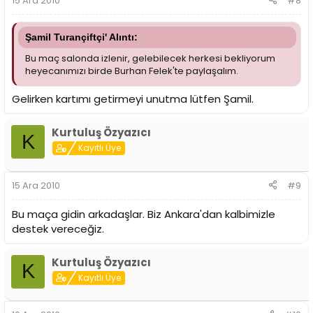
15 Ara 2010
#8
Şamil Turançiftçi' Alıntı:
Bu maç salonda izlenir, gelebilecek herkesi bekliyorum
heyecanımızı birde Burhan Felek'te paylaşalım.
Gelirken kartımı getirmeyi unutma lütfen Şamil.
Kurtuluş Özyazıcı
K
Kayıtlı Üye
15 Ara 2010
#9
Bu maça gidin arkadaşlar. Biz Ankara'dan kalbimizle
destek vereceğiz.
Kurtuluş Özyazıcı
K
Kayıtlı Üye