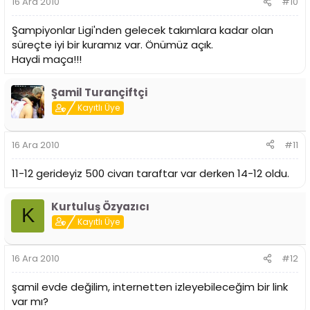
16 Ara 2010
#10
Şampiyonlar Ligi'nden gelecek takımlara kadar olan
süreçte iyi bir kuramız var. Önümüz açık.
Haydi maça!!!
Şamil Turançiftçi
Kayıtlı Üye
16 Ara 2010
#11
11-12 gerideyiz 500 civarı taraftar var derken 14-12 oldu.
Kurtuluş Özyazıcı
K
Kayıtlı Üye
16 Ara 2010
#12
şamil evde değilim, internetten izleyebileceğim bir link
var mı?