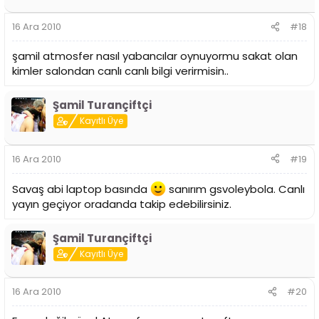
16 Ara 2010
#18
şamil atmosfer nasıl yabancılar oynuyormu sakat olan
kimler salondan canlı canlı bilgi verirmisin..
Şamil Turançiftçi
Kayıtlı Üye
16 Ara 2010
#19
Savaş abi laptop basında
sanırım gsvoleybola. Canlı
yayın geçiyor oradanda takip edebilirsiniz.
Şamil Turançiftçi
Kayıtlı Üye
16 Ara 2010
#20