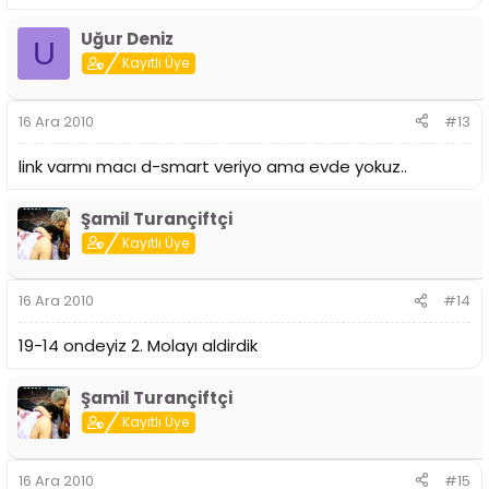
Uğur Deniz
U
Kayıtlı Üye
16 Ara 2010
#13
link varmı macı d-smart veriyo ama evde yokuz..
Şamil Turançiftçi
Kayıtlı Üye
16 Ara 2010
#14
19-14 ondeyiz 2. Molayı aldirdik
Şamil Turançiftçi
Kayıtlı Üye
16 Ara 2010
#15