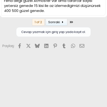
Fena değil güzel Atmosfer var ama taraftar sayısı
yetersiz genede 15 kisi ile az izlemedigimizi düşünürsek
400 500 güzel genede.
Son
1 of 2
Sonraki
Cevap yazmak için giriş yap yada kayıt ol.
Facebook
X (Twitter)
Bluesky
LinkedIn
Pinterest
Tumblr
WhatsApp
E-posta
Paylaş: