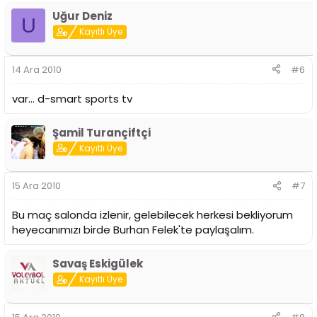
Uğur Deniz
U
Kayıtlı Üye
14 Ara 2010
#6
var... d-smart sports tv
Şamil Turançiftçi
Kayıtlı Üye
15 Ara 2010
#7
Bu maç salonda izlenir, gelebilecek herkesi bekliyorum
heyecanımızı birde Burhan Felek'te paylaşalım.
Savaş Eskigülek
Kayıtlı Üye