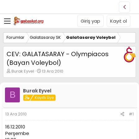
Giriş yap
Kayıt ol
Forumlar
Galatasaray SK
Galatasaray Voleybol
CEV: GALATASARAY - Olympiacos
(Bayan Voleybol)
K
B
Burak Eyvel
13 Ara 2010
o
a
n
ş
u
l
Burak Eyvel
B
y
a
Kayıtlı Üye
u
n
B
g
a
ı
13 Ara 2010
#1
ş
ç
l
t
16.12.2010
a
a
t
r
Perşembe
a
i