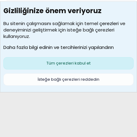
Gizliliğinize önem veriyoruz
7390
Kullanıcılar
Bu sitenin çalışmasını sağlamak için temel
çerezleri
ve
deneyiminizi geliştirmek için isteğe bağlı çerezleri
MosesBrownHayranı
kullanıyoruz.
Son üye
Daha fazla bilgi edinin ve tercihlerinizi yapılandırın
Bize ulaşın
Şartlar ve kurallar
Gizlilik politikası
Çerezler
Yardım
Ana sayfa
R
Tüm çerezleri kabul et
S
S
Galatasaray Basketbol | GS Basket Taraftar Platformu
İsteğe bağlı çerezleri reddedin
®
Community platform by XenForo
© 2010-2026 XenForo Ltd.
XenForo Türkçe 🇹🇷 Destek Forumu –
XenWp.Com