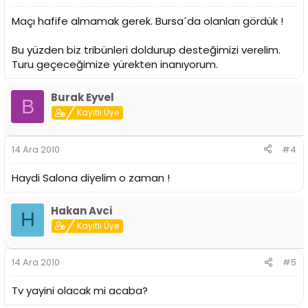
Maçı hafife almamak gerek. Bursa´da olanları gördük !
Bu yüzden biz tribünleri doldurup desteğimizi verelim.
Turu geçeceğimize yürekten inanıyorum.
Burak Eyvel
B
Kayıtlı Üye
14 Ara 2010
#4
Haydi Salona diyelim o zaman !
Hakan Avci
H
Kayıtlı Üye
14 Ara 2010
#5
Tv yayini olacak mi acaba?