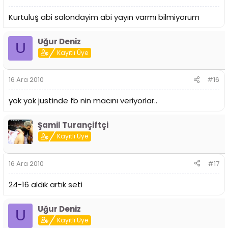
Kurtuluş abi salondayim abi yayın varmı bilmiyorum
Uğur Deniz
U
Kayıtlı Üye
16 Ara 2010
#16
yok yok justinde fb nin macını veriyorlar..
Şamil Turançiftçi
Kayıtlı Üye
16 Ara 2010
#17
24-16 aldık artık seti
Uğur Deniz
U
Kayıtlı Üye