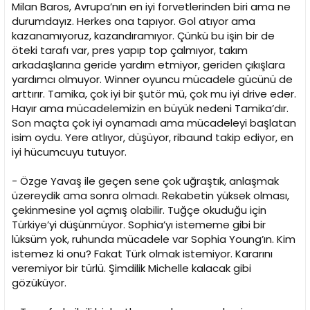
Milan Baros, Avrupa’nın en iyi forvetlerinden biri ama ne
durumdayız. Herkes ona tapıyor. Gol atıyor ama
kazanamıyoruz, kazandıramıyor. Çünkü bu işin bir de
öteki tarafı var, pres yapıp top çalmıyor, takım
arkadaşlarına geride yardım etmiyor, geriden çıkışlara
yardımcı olmuyor. Winner oyuncu mücadele gücünü de
arttırır. Tamika, çok iyi bir şutör mü, çok mu iyi drive eder.
Hayır ama mücadelemizin en büyük nedeni Tamika’dır.
Son maçta çok iyi oynamadı ama mücadeleyi başlatan
isim oydu. Yere atlıyor, düşüyor, ribaund takip ediyor, en
iyi hücumcuyu tutuyor.
- Özge Yavaş ile geçen sene çok uğraştık, anlaşmak
üzereydik ama sonra olmadı. Rekabetin yüksek olması,
çekinmesine yol açmış olabilir. Tuğçe okuduğu için
Türkiye’yi düşünmüyor. Sophia’yı istememe gibi bir
lüksüm yok, ruhunda mücadele var Sophia Young’ın. Kim
istemez ki onu? Fakat Türk olmak istemiyor. Kararını
veremiyor bir türlü. Şimdilik Michelle kalacak gibi
gözüküyor.