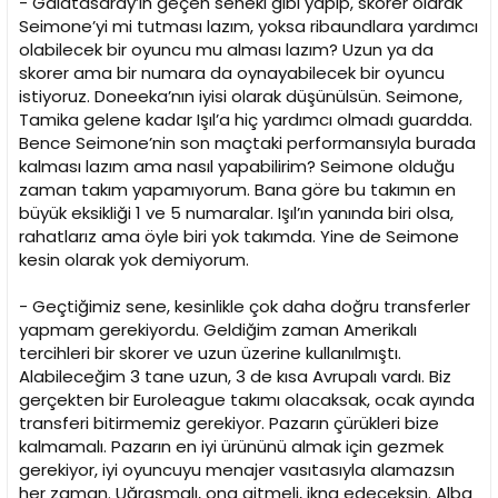
- Galatasaray’ın geçen seneki gibi yapıp, skorer olarak
Seimone’yi mi tutması lazım, yoksa ribaundlara yardımcı
olabilecek bir oyuncu mu alması lazım? Uzun ya da
skorer ama bir numara da oynayabilecek bir oyuncu
istiyoruz. Doneeka’nın iyisi olarak düşünülsün. Seimone,
Tamika gelene kadar Işıl’a hiç yardımcı olmadı guardda.
Bence Seimone’nin son maçtaki performansıyla burada
kalması lazım ama nasıl yapabilirim? Seimone olduğu
zaman takım yapamıyorum. Bana göre bu takımın en
büyük eksikliği 1 ve 5 numaralar. Işıl’ın yanında biri olsa,
rahatlarız ama öyle biri yok takımda. Yine de Seimone
kesin olarak yok demiyorum.
- Geçtiğimiz sene, kesinlikle çok daha doğru transferler
yapmam gerekiyordu. Geldiğim zaman Amerikalı
tercihleri bir skorer ve uzun üzerine kullanılmıştı.
Alabileceğim 3 tane uzun, 3 de kısa Avrupalı vardı. Biz
gerçekten bir Euroleague takımı olacaksak, ocak ayında
transferi bitirmemiz gerekiyor. Pazarın çürükleri bize
kalmamalı. Pazarın en iyi ürününü almak için gezmek
gerekiyor, iyi oyuncuyu menajer vasıtasıyla alamazsın
her zaman. Uğraşmalı, ona gitmeli, ikna edeceksin. Alba