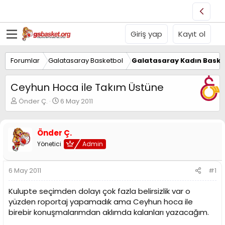
Giriş yap
Kayıt ol
Forumlar
Galatasaray Basketbol
Galatasaray Kadın Baske
Ceyhun Hoca ile Takım Üstüne
K
B
Önder Ç.
6 May 2011
o
a
n
ş
u
l
Önder Ç.
y
a
Yönetici
Admin
u
n
B
g
a
ı
6 May 2011
#1
ş
ç
l
t
Kulupte seçimden dolayı çok fazla belirsizlik var o
a
a
t
r
yüzden roportaj yapamadık ama Ceyhun hoca ile
a
i
birebir konuşmalarımdan aklımda kalanları yazacağım.
n
h