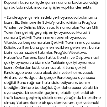
Kupası’nı kazanıp, ligde şansını sonuna kadar zorladığı
için bu takımdaki insanlar iyi işler yaptılar demektir.
- Euroleague için elimizdeki yerli oyuncuya bakmamız
lazım. Biz Seimone ile Sylvia’yı aldık, rakibimiz Prag’da
Whalen ve Delisha Milton var. İki numaraları Yunan Milli
Takımı’nın gelmiş geçmiş en iyi oyuncusu Maltsi, 3
numara Çek Milli Takımı’nın en önemli oyuncusu
Viteckova, beş numaraları Çek Milli Takımı’nın oyuncusu
Kulichova. Ben bunu görmemezlikten gelemem, bunlar
bizim üstümüzdeki takımlar. Prag’da Viteckova,
Halcon’da Torrens, Spartak’ta Korstin ve Osipova nasıl
çok iyi oynuyorsa bizim de Türklerin çok iyi oynaması
lazım. Onlardan katkı alamazsak, 4 tane çok iyi
Euroleague oyuncusu alsak dahi yeterli olmayacak.
Gintare ve Hodges da gerçek Euroleague oyuncusu
değildi. Buna rağmen hala iddia ediyorum, benim
izlediğim Gintare bu değildi. Çok daha cesur yürekli bir
oyuncuydu, bir sakatlık geçirmiş olabilir, çok ciddi bir
trafik kazası geçirmiş olabilir ama yüreğinde bir eksilme
olmuş. Yeteneklerine bir şey demiyorum, çok yetenekli