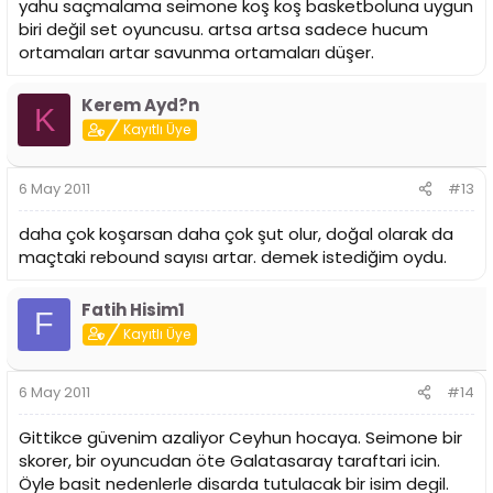
yahu saçmalama seimone koş koş basketboluna uygun
biri değil set oyuncusu. artsa artsa sadece hucum
ortamaları artar savunma ortamaları düşer.
Kerem Ayd?n
K
Kayıtlı Üye
6 May 2011
#13
daha çok koşarsan daha çok şut olur, doğal olarak da
maçtaki rebound sayısı artar. demek istediğim oydu.
Fatih Hisim1
F
Kayıtlı Üye
6 May 2011
#14
Gittikce güvenim azaliyor Ceyhun hocaya. Seimone bir
skorer, bir oyuncudan öte Galatasaray taraftari icin.
Öyle basit nedenlerle disarda tutulacak bir isim degil.