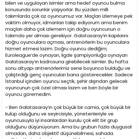
bilen ve uygulayan isimler ama hedef oyuncu bulma
konusunda sorunlar yaşıyorlar. Bu yüzden milli
takımlarda çok az oyuncumuz var. Maçları izlemeye pek
vaktim olmuyor, idmanları takip ediyorum ama benim
maçları daha çok izlemem için doğru oyuncunun o
takımda yer alması gerekiyor. Galatasaray’ın kapılarını
doğru oyunculara açması, antrenörlerin bu oyunculara
hizmet etmesi lazım. Doğru oyuncu dediğim;
Euroleague’de oynayan, ligde şampiyonluğa oynayan
Galatasaray’ın kadrosuna girebilecek isimler. Bu hafta
sonu altyapı antrenörlerimiz sene boyunca bulduğu ve
çalıştırdığı genç oyuncuları bana gösterecekler. Sadece
İstanbul içinden oyuncu seçtik, şehir dışından gelecek
oyuncunun çok özel olması lazım ve ben böyle bir
oyuncu göremedim.
- Ben Galatasaray’ın çok büyük bir camia, çok büyük bir
kulüp olduğunu ve seyircisiyle, yönetenleriyle ve
oyuncusuyla iyi insanlardan kurulu çok elit bir grup
olduğunu düşünüyorum. Ama bu grubun fazla duygusal
olmadan, daha objektif düşünebilmesi, sahada