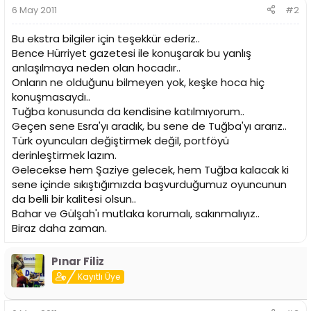
6 May 2011
#2
Bu ekstra bilgiler için teşekkür ederiz..
Bence Hürriyet gazetesi ile konuşarak bu yanlış
anlaşılmaya neden olan hocadır..
Onların ne olduğunu bilmeyen yok, keşke hoca hiç
konuşmasaydı..
Tuğba konusunda da kendisine katılmıyorum..
Geçen sene Esra'yı aradık, bu sene de Tuğba'yı ararız..
Türk oyuncuları değiştirmek değil, portföyü
derinleştirmek lazım.
Gelecekse hem Şaziye gelecek, hem Tuğba kalacak ki
sene içinde sıkıştığımızda başvurduğumuz oyuncunun
da belli bir kalitesi olsun..
Bahar ve Gülşah'ı mutlaka korumalı, sakınmalıyız..
Biraz daha zaman.
Pınar Filiz
Kayıtlı Üye