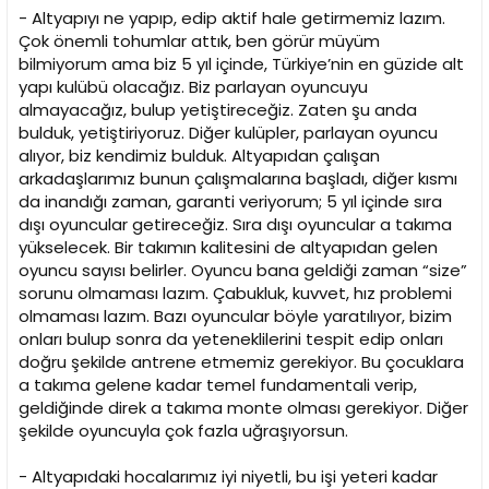
- Altyapıyı ne yapıp, edip aktif hale getirmemiz lazım.
Çok önemli tohumlar attık, ben görür müyüm
bilmiyorum ama biz 5 yıl içinde, Türkiye’nin en güzide alt
yapı kulübü olacağız. Biz parlayan oyuncuyu
almayacağız, bulup yetiştireceğiz. Zaten şu anda
bulduk, yetiştiriyoruz. Diğer kulüpler, parlayan oyuncu
alıyor, biz kendimiz bulduk. Altyapıdan çalışan
arkadaşlarımız bunun çalışmalarına başladı, diğer kısmı
da inandığı zaman, garanti veriyorum; 5 yıl içinde sıra
dışı oyuncular getireceğiz. Sıra dışı oyuncular a takıma
yükselecek. Bir takımın kalitesini de altyapıdan gelen
oyuncu sayısı belirler. Oyuncu bana geldiği zaman “size”
sorunu olmaması lazım. Çabukluk, kuvvet, hız problemi
olmaması lazım. Bazı oyuncular böyle yaratılıyor, bizim
onları bulup sonra da yeteneklilerini tespit edip onları
doğru şekilde antrene etmemiz gerekiyor. Bu çocuklara
a takıma gelene kadar temel fundamentali verip,
geldiğinde direk a takıma monte olması gerekiyor. Diğer
şekilde oyuncuyla çok fazla uğraşıyorsun.
- Altyapıdaki hocalarımız iyi niyetli, bu işi yeteri kadar