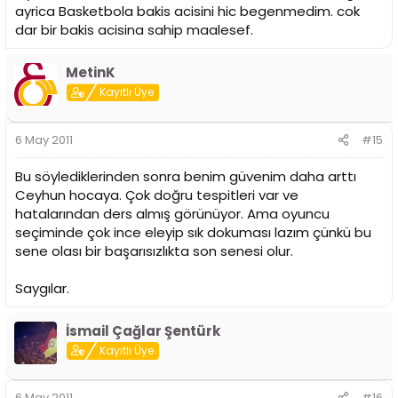
ayrica Basketbola bakis acisini hic begenmedim. cok
dar bir bakis acisina sahip maalesef.
MetinK
Kayıtlı Üye
6 May 2011
#15
Bu söylediklerinden sonra benim güvenim daha arttı
Ceyhun hocaya. Çok doğru tespitleri var ve
hatalarından ders almış görünüyor. Ama oyuncu
seçiminde çok ince eleyip sık dokuması lazım çünkü bu
sene olası bir başarısızlıkta son senesi olur.
Saygılar.
İsmail Çağlar Şentürk
Kayıtlı Üye
6 May 2011
#16