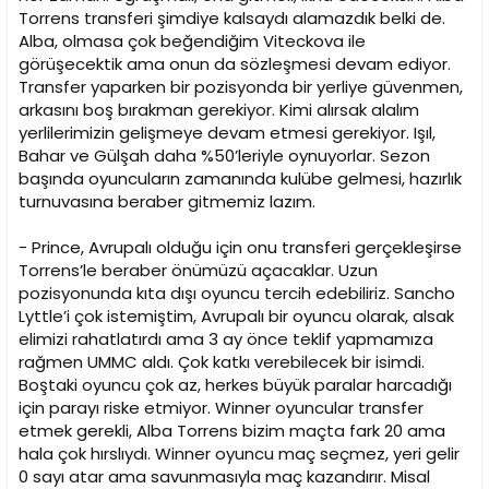
Torrens transferi şimdiye kalsaydı alamazdık belki de.
Alba, olmasa çok beğendiğim Viteckova ile
görüşecektik ama onun da sözleşmesi devam ediyor.
Transfer yaparken bir pozisyonda bir yerliye güvenmen,
arkasını boş bırakman gerekiyor. Kimi alırsak alalım
yerlilerimizin gelişmeye devam etmesi gerekiyor. Işıl,
Bahar ve Gülşah daha %50’leriyle oynuyorlar. Sezon
başında oyuncuların zamanında kulübe gelmesi, hazırlık
turnuvasına beraber gitmemiz lazım.
- Prince, Avrupalı olduğu için onu transferi gerçekleşirse
Torrens’le beraber önümüzü açacaklar. Uzun
pozisyonunda kıta dışı oyuncu tercih edebiliriz. Sancho
Lyttle’i çok istemiştim, Avrupalı bir oyuncu olarak, alsak
elimizi rahatlatırdı ama 3 ay önce teklif yapmamıza
rağmen UMMC aldı. Çok katkı verebilecek bir isimdi.
Boştaki oyuncu çok az, herkes büyük paralar harcadığı
için parayı riske etmiyor. Winner oyuncular transfer
etmek gerekli, Alba Torrens bizim maçta fark 20 ama
hala çok hırslıydı. Winner oyuncu maç seçmez, yeri gelir
0 sayı atar ama savunmasıyla maç kazandırır. Misal