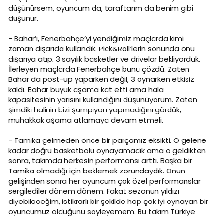
düşünürsem, oyuncum da, taraftarım da benim gibi
düşünür.
- Bahar’ı, Fenerbahçe’yi yendiğimiz maçlarda kimi
zaman dışarıda kullandık. Pick&Roll’lerin sonunda onu
dışarıya atıp, 3 sayılık basketler ve drivelar bekliyorduk.
İlerleyen maçlarda Fenerbahçe bunu çözdü. Zaten
Bahar da post-up yaparken değil, 3 oynarken etkisiz
kaldı. Bahar büyük aşama kat etti ama hala
kapasitesinin yarısını kullandığını düşünüyorum. Zaten
şimdiki halinin bizi şampiyon yapmadığını gördük,
muhakkak aşama atlamaya devam etmeli.
- Tamika gelmeden önce bir parçamız eksikti. O gelene
kadar doğru basketbolu oynayamadık ama o geldikten
sonra, takımda herkesin performansı arttı. Başka bir
Tamika olmadığı için beklemek zorundaydık. Onun
gelişinden sonra her oyuncum çok özel performanslar
sergilediler dönem dönem. Fakat sezonun yıldızı
diyebileceğim, istikrarlı bir şekilde hep çok iyi oynayan bir
oyuncumuz olduğunu söyleyemem. Bu takım Türkiye