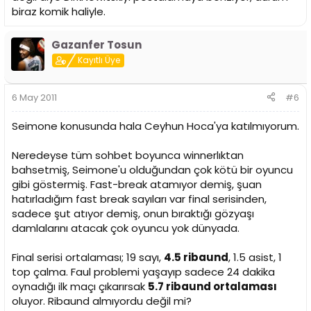
biraz komik haliyle.
Gazanfer Tosun
Kayıtlı Üye
6 May 2011
#6
Seimone konusunda hala Ceyhun Hoca'ya katılmıyorum.
Neredeyse tüm sohbet boyunca winnerlıktan
bahsetmiş, Seimone'u olduğundan çok kötü bir oyuncu
gibi göstermiş. Fast-break atamıyor demiş, şuan
hatırladığım fast break sayıları var final serisinden,
sadece şut atıyor demiş, onun bıraktığı gözyaşı
damlalarını atacak çok oyuncu yok dünyada.
Final serisi ortalaması; 19 sayı,
4.5 ribaund
, 1.5 asist, 1
top çalma. Faul problemi yaşayıp sadece 24 dakika
oynadığı ilk maçı çıkarırsak
5.7 ribaund ortalaması
oluyor. Ribaund almıyordu değil mi?