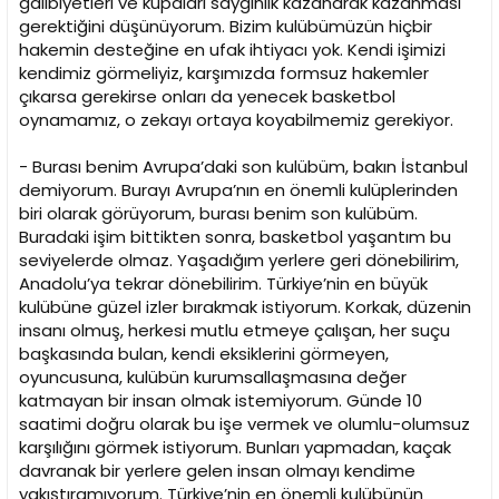
galibiyetleri ve kupaları saygınlık kazanarak kazanması
gerektiğini düşünüyorum. Bizim kulübümüzün hiçbir
hakemin desteğine en ufak ihtiyacı yok. Kendi işimizi
kendimiz görmeliyiz, karşımızda formsuz hakemler
çıkarsa gerekirse onları da yenecek basketbol
oynamamız, o zekayı ortaya koyabilmemiz gerekiyor.
- Burası benim Avrupa’daki son kulübüm, bakın İstanbul
demiyorum. Burayı Avrupa’nın en önemli kulüplerinden
biri olarak görüyorum, burası benim son kulübüm.
Buradaki işim bittikten sonra, basketbol yaşantım bu
seviyelerde olmaz. Yaşadığım yerlere geri dönebilirim,
Anadolu’ya tekrar dönebilirim. Türkiye’nin en büyük
kulübüne güzel izler bırakmak istiyorum. Korkak, düzenin
insanı olmuş, herkesi mutlu etmeye çalışan, her suçu
başkasında bulan, kendi eksiklerini görmeyen,
oyuncusuna, kulübün kurumsallaşmasına değer
katmayan bir insan olmak istemiyorum. Günde 10
saatimi doğru olarak bu işe vermek ve olumlu-olumsuz
karşılığını görmek istiyorum. Bunları yapmadan, kaçak
davranak bir yerlere gelen insan olmayı kendime
yakıştıramıyorum. Türkiye’nin en önemli kulübünün