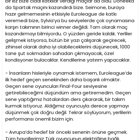
bir kız bize ciddi katkılar verdiği maçlar da oldu. Doneeka
da Spartak maçını kazandırdı bize. Seimone, buraya
hazır gelmemesinin etkisiyle Euroleague de katkı
veremedi bize, Sylvia’ya bu seviyelerde çok oynamasına
karşın takımının birinci winner değildi. Tam olarak maç
kazandırmayı bilmiyordu. O yüzden geride kaldık. Yerliler
gelişmek istiyorsa, bütün bir yazı çalışarak geçirecek,
zihinsel olarak daha iyi olabileceklerini düşünecek, 1000
tane şut sokmadan sahadan çıkmayacak, özel
kondisyoner bulacaklar. Kendilerine yatırım yapacaklar.
- İnsanların hisleriyle oynamak istemem, Euroleague’de
ilk hedef geçen senekinden daha başarılı olmaktır.
Geçen sene oyuncuları Final-Four seviyesine
getirebileceğimi düşündüm ama getiremedim. Geçen
sene yaptığımız hatalardan ders çıkararak, bir takım
kurmak istiyoruz. Aldığımız oyuncuyla derece yapmayı
düşünmek çok doğru değil. Tekrar söylüyorum, yerlilerin
performansı önemli bizim için.
- Avrupa’da hedef bir önceki senenin önüne geçmek.
Tüm hayallerimiz Türk oyuncunun elektriğine bağlı.