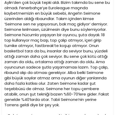
Aylin’den çok büyük tepki aldı. Bizim takımda bu sene bu
olmadı. Fenerbahçe’ye Euroleague maçında
kaybetmemizin en büyük sebebi, Angel’ın Seimone
üzerinden aldığı ribaundlar. Takım içinden kimse
‘Seimone sen ne yapıyorsun, bak maç gidiyor’ demiyor.
Seimone kırılmasın, üzülmesin diye bunu söylemiyorlar.
Seimone hücumla yaşayan bir oyuncu, şuta dayalı. 18
top kullanıyor maç başı, top çalıp atmıyor, içeri girip
turnike atmıyor, fastbreak’te koşup atmıyor. Onun
basketbol tarzı da bu, insanlar da seviyor bunu, yüzdeli
attığı zaman daha çok seviyor. Bu sene çok kötü attığı
zaman da oldu, ortalama attığı zaman da oldu. Ama
oyuncunun sadece şutla yaşamaması lazım. Top çalıp,
ribaund alıp da atması gerekiyor. Alba belki Seimone
gibi büyük sayılar atmaz ama oyunun diğer yanlarında
daha fazla katkısı olur. Zaten Seimone kadar şut
teşebbüsü de olmaz. Seimone her topu çembere
atabilir, onun şut tekniği bazen %60-70’lere gider. Fakat
genelde %40’larda atar. Tabii Seimone’nin yerine
Torrens geldi diye bir şey yok.