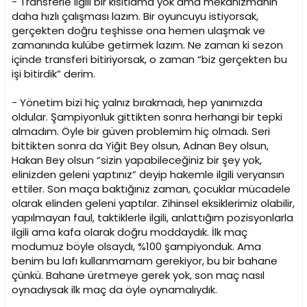
- Transferle ilgili bir kısıtlama yok ama mekanizmanın
daha hızlı çalışması lazım. Bir oyuncuyu istiyorsak,
gerçekten doğru teşhisse ona hemen ulaşmak ve
zamanında kulübe getirmek lazım. Ne zaman ki sezon
içinde transferi bitiriyorsak, o zaman “biz gerçekten bu
işi bitirdik” derim.
- Yönetim bizi hiç yalnız bırakmadı, hep yanımızda
oldular. Şampiyonluk gittikten sonra herhangi bir tepki
almadım. Öyle bir güven problemim hiç olmadı. Seri
bittikten sonra da Yiğit Bey olsun, Adnan Bey olsun,
Hakan Bey olsun “sizin yapabileceğiniz bir şey yok,
elinizden geleni yaptınız” deyip hakemle ilgili veryansın
ettiler. Son maça baktığınız zaman, çocuklar mücadele
olarak elinden geleni yaptılar. Zihinsel eksiklerimiz olabilir,
yapılmayan faul, taktiklerle ilgili, anlattığım pozisyonlarla
ilgili ama kafa olarak doğru moddaydık. İlk maç
modumuz böyle olsaydı, %100 şampiyonduk. Ama
benim bu lafı kullanmamam gerekiyor, bu bir bahane
çünkü. Bahane üretmeye gerek yok, son maç nasıl
oynadıysak ilk maç da öyle oynamalıydık.