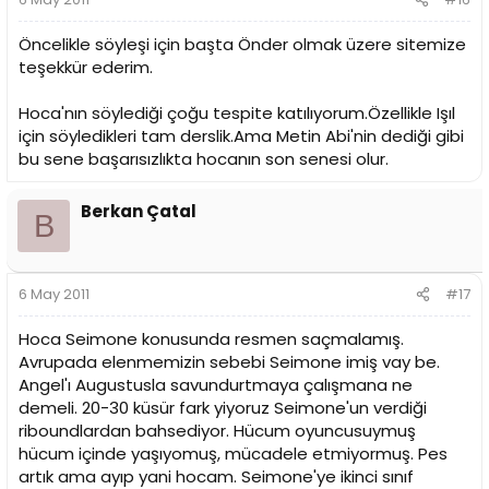
Öncelikle söyleşi için başta Önder olmak üzere sitemize
teşekkür ederim.
Hoca'nın söylediği çoğu tespite katılıyorum.Özellikle Işıl
için söyledikleri tam derslik.Ama Metin Abi'nin dediği gibi
bu sene başarısızlıkta hocanın son senesi olur.
Berkan Çatal
B
6 May 2011
#17
Hoca Seimone konusunda resmen saçmalamış.
Avrupada elenmemizin sebebi Seimone imiş vay be.
Angel'ı Augustusla savundurtmaya çalışmana ne
demeli. 20-30 küsür fark yiyoruz Seimone'un verdiği
riboundlardan bahsediyor. Hücum oyuncusuymuş
hücum içinde yaşıyomuş, mücadele etmiyormuş. Pes
artık ama ayıp yani hocam. Seimone'ye ikinci sınıf