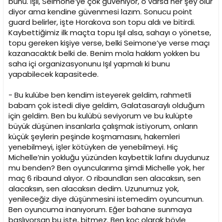
bunu. Işıl, Seimone’ye çok güveniyor, o varsa her şey olur
diyor ama kendine güvenmesi lazım. Sonucu point
guard belirler, işte Horakova son topu aldı ve bitirdi.
Kaybettiğimiz ilk maçta topu Işıl alsa, sahayı o yönetse,
topu gereken kişiye verse, belki Seimone’ye verse maçı
kazanacaktık belki de. Benim mola hakkım yokken bu
saha içi organizasyonunu Işıl yapmalı ki bunu
yapabilecek kapasitede.
- Bu kulübe ben kendim isteyerek geldim, rahmetli
babam çok istedi diye geldim, Galatasaraylı olduğum
için geldim. Ben bu kulübü seviyorum ve bu kulüpte
büyük düşünen insanlarla çalışmak istiyorum, onların
küçük şeylerin peşinde koşmamasını, hakemleri
yenebilmeyi, işler kötüyken de yenebilmeyi. Hiç
Michelle’nin yokluğu yüzünden kaybettik lafını duydunuz
mu benden? Ben oyuncularıma şimdi Michelle yok, her
maç 6 ribaund alıyor. O ribaundları sen alacaksın, sen
alacaksın, sen alacaksın dedim. Uzunumuz yok,
yenileceğiz diye düşünmesini istemedim oyuncumun.
Ben oyuncuma inanıyorum. Eğer bahane sunmaya
başlıyorsan bu işte, bitmez. Ben koç olarak böyle