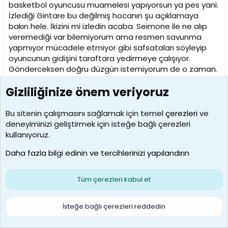
basketbol oyuncusu muamelesi yapıyorsun ya pes yani.
İzlediği Gintare bu değilmiş hocanın şu açıklamaya
bakın hele. İkizini mi izledin acaba. Seimone ile ne alıp
veremediği var bilemiyorum ama resmen savunma
yapmıyor mücadele etmiyor gibi safsataları söyleyip
oyuncunun gidişini taraftara yedirmeye çalışıyor.
Gönderceksen doğru düzgün istemiyorum de o zaman.
Bu açıklamalardan sonra Seimone'un yerinde olsam
Gizliliğinize önem veriyoruz
Ceyhun hocanın yüzüne bile bakmam.
Hürriyet konusuna gelirsek lig biteli 1 hafta
Bu sitenin çalışmasını sağlamak için temel
çerezleri
ve
geçmemişken seninle milli takım için niye röportaja
deneyiminizi geliştirmek için isteğe bağlı çerezleri
gelsinler? Sen onlara malzemeyi böylece vermişssin ki
kullanıyoruz.
hakettiler dediğine inanıyorum ben der çünkü milli
Daha fazla bilgi edinin ve tercihlerinizi yapılandırın
takımın başından gitmek istemiyor. Demediyse ve
sözleri çarpıtıldıysa resmi siteden açıklama yapardın.
Tüm çerezleri kabul et
Benim kriterlerime göre Galatasaraya hiç ama hiç
yakışmayan biridir bu saatten sonra. Biran önce yeni
İsteğe bağlı çerezleri reddedin
yönetimle gönderilmen dileğiyle.