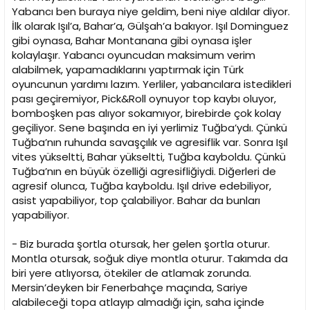
Yabancı ben buraya niye geldim, beni niye aldılar diyor.
İlk olarak Işıl’a, Bahar’a, Gülşah’a bakıyor. Işıl Dominguez
gibi oynasa, Bahar Montanana gibi oynasa işler
kolaylaşır. Yabancı oyuncudan maksimum verim
alabilmek, yapamadıklarını yaptırmak için Türk
oyuncunun yardımı lazım. Yerliler, yabancılara istedikleri
pası geçiremiyor, Pick&Roll oynuyor top kaybı oluyor,
bomboşken pas alıyor sokamıyor, birebirde çok kolay
geçiliyor. Sene başında en iyi yerlimiz Tuğba’ydı. Çünkü
Tuğba’nın ruhunda savaşçılık ve agresiflik var. Sonra Işıl
vites yükseltti, Bahar yükseltti, Tuğba kayboldu. Çünkü
Tuğba’nın en büyük özelliği agresifliğiydi. Diğerleri de
agresif olunca, Tuğba kayboldu. Işıl drive edebiliyor,
asist yapabiliyor, top çalabiliyor. Bahar da bunları
yapabiliyor.
- Biz burada şortla otursak, her gelen şortla oturur.
Montla otursak, soğuk diye montla oturur. Takımda da
biri yere atlıyorsa, ötekiler de atlamak zorunda.
Mersin’deyken bir Fenerbahçe maçında, Sariye
alabileceği topa atlayıp almadığı için, saha içinde