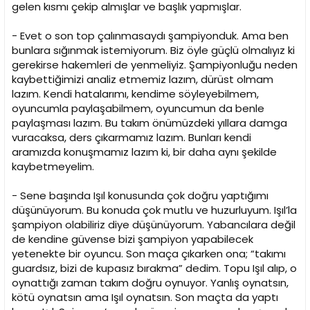
gelen kısmı çekip almışlar ve başlık yapmışlar.
- Evet o son top çalınmasaydı şampiyonduk. Ama ben
bunlara sığınmak istemiyorum. Biz öyle güçlü olmalıyız ki
gerekirse hakemleri de yenmeliyiz. Şampiyonluğu neden
kaybettiğimizi analiz etmemiz lazım, dürüst olmam
lazım. Kendi hatalarımı, kendime söyleyebilmem,
oyuncumla paylaşabilmem, oyuncumun da benle
paylaşması lazım. Bu takım önümüzdeki yıllara damga
vuracaksa, ders çıkarmamız lazım. Bunları kendi
aramızda konuşmamız lazım ki, bir daha aynı şekilde
kaybetmeyelim.
- Sene başında Işıl konusunda çok doğru yaptığımı
düşünüyorum. Bu konuda çok mutlu ve huzurluyum. Işıl’la
şampiyon olabiliriz diye düşünüyorum. Yabancılara değil
de kendine güvense bizi şampiyon yapabilecek
yetenekte bir oyuncu. Son maça çıkarken ona; “takımı
guardsız, bizi de kupasız bırakma” dedim. Topu Işıl alıp, o
oynattığı zaman takım doğru oynuyor. Yanlış oynatsın,
kötü oynatsın ama Işıl oynatsın. Son maçta da yaptı