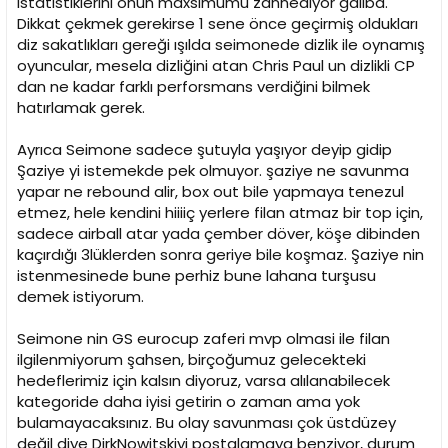
istatistiklerini onun maxsimumu zannediyor galiba.
Dikkat çekmek gerekirse 1 sene önce geçirmiş oldukları
diz sakatlıkları gereği ışılda seimonede dizlik ile oynamış
oyuncular, mesela dizliğini atan Chris Paul un dizlikli CP
dan ne kadar farklı perforsmans verdiğini bilmek
hatırlamak gerek.
Ayrıca Seimone sadece şutuyla yaşıyor deyip gidip
Şaziye yi istemekde pek olmuyor. şaziye ne savunma
yapar ne rebound alir, box out bile yapmaya tenezul
etmez, hele kendini hiiiiç yerlere filan atmaz bir top için,
sadece airball atar yada çember döver, köşe dibinden
kaçırdığı 3lüklerden sonra geriye bile koşmaz. Şaziye nin
istenmesinede bune perhiz bune lahana turşusu
demek istiyorum.
Seimone nin GS eurocup zaferi mvp olmasi ile filan
ilgilenmiyorum şahsen, birçoğumuz gelecekteki
hedeflerimiz için kalsın diyoruz, varsa alılanabilecek
kategoride daha iyisi getirin o zaman ama yok
bulamayacaksınız. Bu olay savunması çok üstdüzey
değil diye DirkNowitskiyi postalamaya benziyor, durum