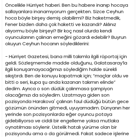
i
Öncelikle Hürriyet haberi. Ben bu habere inanıp hocaya
sallayanlara inanamıyorum gerçekten. Sizce Ceyhun
hoca böyle birşey demiş olabilirmi? Biz haketmedik,
Fener bizden daha çok haketti ve kazandı? Aklınız
alıyormu böyle birşeyi? Bir koç nasıl olurda kendi
oyuncularının çalınan emeğini gözardı edebilir? Buyrun
okuyun Ceyhun hocanın söylediklerini:
- Hürriyet Gazetesi, bana milli takımla ilgili röportaj için
geldi. Sözleşmemde madde olduğunu, Galatasaray’la
ilgili konuşamayacağımızı söylediğim halde sürekli
sıkıştırdı. Ben de konuyu kapatmak için; “maçlar oldu ve
bitti o seri, kupa şu anda kazanan takımın elinde”
dedim. Ayrıca o son düdük çalınmasa şampiyon
olacağımızı da söyledim. Uzatmaya giden son
pozisyonda Harakova' çalınan faul düdüğü bütün gece
gözümün önünden gitmedi, uyuyamadım. Dünyanın her
yerinde son pozisyonlarda eğer oyuncu potaya
gidebiliyorsa ve ciddi bir engelleme yoksa mutlaka
oynatılması söylenir. Üstelik hatalı yürüme olan bir
pozisyondu ama o da görülmedi. Fakat sadece işlerine