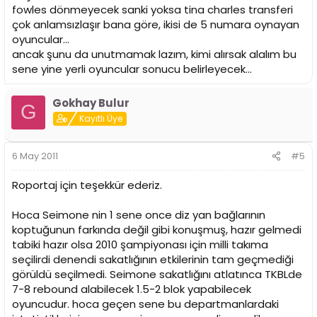
fowles dönmeyecek sanki yoksa tina charles transferi
çok anlamsızlaşır bana göre, ikisi de 5 numara oynayan
oyuncular...
ancak şunu da unutmamak lazım, kimi alırsak alalım bu
sene yine yerli oyuncular sonucu belirleyecek...
Gokhay Bulur
G
Kayıtlı Üye
6 May 2011
#5
Roportaj için teşekkür ederiz.
Hoca Seimone nin 1 sene once diz yan bağlarının
koptuğunun farkında değil gibi konuşmuş, hazır gelmedi
tabiki hazır olsa 2010 şampiyonası için milli takıma
seçilirdi denendi sakatlığının etkilerinin tam geçmediği
görüldü seçilmedi. Seimone sakatlığını atlatınca TKBLde
7-8 rebound alabilecek 1.5-2 blok yapabilecek
oyuncudur. hoca geçen sene bu departmanlardaki