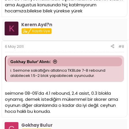
ama Augustus konusunda hiç katılmıyorum
hocamıza.bilekse bilek yürekse yürek
Kerem Ayd?n
K
Kayıtlı Üye
6 May 2011
#8
Gokhay Bulur' Alıntı:
i. Seimone sakatlığını atlatınca TKBLde 7-8 rebound
alabilecek 1.5-2 blok yapabilecek oyuncudur.
seimone 08-09'da 4.1 rebound, 2.4 asist, 0.3 blokla
oynamış. demek istediğim mükemmel bir skorer ama
oyunun diğer alanlarında o kadar da iyi değil. ceyhun
hoca haklı bu konuda.
Gokhay Bulur
G