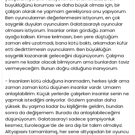
büyüklüğünü koruması ve daha büyük olması için, bir
çalışan olarak ne yapmam gerekiyorsa onu yapıyorum.
Ben oyuncularımın değerlenmesini istiyorum, en çok
saygınlık duyulan oyuncuların Galatasaraylı oyuncular
olmasını istiyorum. İnsanlar onları gördüğü zaman
ayağa kalksın. Kimse kırılmasın, ben yere düştüğüm
zaman elini uzatmadı, bana kötü baktı, arkamdan küfür
etti dedirttirmesin oyuncularım. Ben büyüklüğün
saygınlık kazanarak geleceğini düşünüyorum. Çalışma
sürem ne kadar olacak bilmiyorum ama bunlardan taviz
vermeyeceğim. Bunun doğru olduğuna inanıyorum.
- İnsanların kötü olduğuna inanmadım, herkes iyidir ama
zaman zaman kötü düşünen insanlar vardır. Umarım
anlaşılabilirim. Küçük yerlerde çalışırken insanlar senin ne
yapmak istediğini anlıyorlar. Gözlem şansları daha
yüksek. Bu yaşıma kadar bu kişiliğimle geldim, bundan
sonra da değişemem. Burada da anlaşılabileceğimi
düşünüyorum. Galatasaray’ı sadece şampiyonluk
kesmez, Euroleague’de de sıra dışı bir takım olmalıyız.
Altyapısını tamamlamış, her sene altyapıdan bir oyuncu