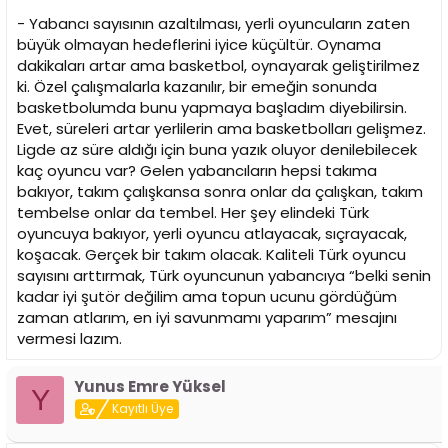
- Yabancı sayısının azaltılması, yerli oyuncuların zaten
büyük olmayan hedeflerini iyice küçültür. Oynama
dakikaları artar ama basketbol, oynayarak geliştirilmez
ki. Özel çalışmalarla kazanılır, bir emeğin sonunda
basketbolumda bunu yapmaya başladım diyebilirsin.
Evet, süreleri artar yerlilerin ama basketbolları gelişmez.
Ligde az süre aldığı için buna yazık oluyor denilebilecek
kaç oyuncu var? Gelen yabancıların hepsi takıma
bakıyor, takım çalışkansa sonra onlar da çalışkan, takım
tembelse onlar da tembel. Her şey elindeki Türk
oyuncuya bakıyor, yerli oyuncu atlayacak, sıçrayacak,
koşacak. Gerçek bir takım olacak. Kaliteli Türk oyuncu
sayısını arttırmak, Türk oyuncunun yabancıya “belki senin
kadar iyi şutör değilim ama topun ucunu gördüğüm
zaman atlarım, en iyi savunmamı yaparım” mesajını
vermesi lazım.
Yunus Emre Yüksel
Y
Kayıtlı Üye