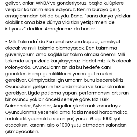
geliyor, onları WNBA’ye gönderiyoruz, başka kulüplere
verip bir kazanım elde ediyoruz. Benim buraya geliş
amaçlarımdan biri de buydu. Bana, “sana dünya yıldızları
alabiliriz ama bize dünya yıldızları yetiştirmeni de
istiyoruz” dediler. Amaçlarımız da bunlar.
- Milli Takımda' da Esmeral sezonu kapadı, ameliyat
olacak ve milli takımla olamayacak. Ben takımıma
güveniyorum ama sağlıklı bir takım olması önemli. Milli
takımda sürprizlerle karşılaşıyoruz. Hedefimiz ilk 5 olacak
Polonya’da. Oyuncularımızın da bu hedefe canı
gönülden inanıp gerekliliklerini yerine getirmeleri
gerekiyor. Olimpiyatlar için umarım bunu becerebiliriz.
Oyuncuların gelişimini hızlandırmaları ve karar almaları
gerekiyor. Ligde patlama yapan, performansını arttıran
bir oyuncu yok bir önceki seneye göre. Biz Türk
Seimonelar, Sylvialar, Angellar çıkartmak zorundayız.
Oyuncularımız yetenekli ama fazla mesai harcamakta,
fedakarlık yapmakta sorun yaşıyoruz. Gidip 1000 şut
atacaksın, kararını alıp o 1000 şutu atmadan salondan
çıkmayacaksın.