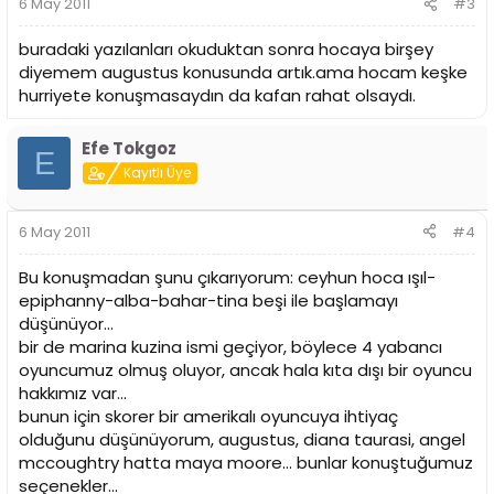
6 May 2011
#3
buradaki yazılanları okuduktan sonra hocaya birşey
diyemem augustus konusunda artık.ama hocam keşke
hurriyete konuşmasaydın da kafan rahat olsaydı.
Efe Tokgoz
E
Kayıtlı Üye
6 May 2011
#4
Bu konuşmadan şunu çıkarıyorum: ceyhun hoca ışıl-
epiphanny-alba-bahar-tina beşi ile başlamayı
düşünüyor...
bir de marina kuzina ismi geçiyor, böylece 4 yabancı
oyuncumuz olmuş oluyor, ancak hala kıta dışı bir oyuncu
hakkımız var...
bunun için skorer bir amerikalı oyuncuya ihtiyaç
olduğunu düşünüyorum, augustus, diana taurasi, angel
mccoughtry hatta maya moore... bunlar konuştuğumuz
seçenekler...