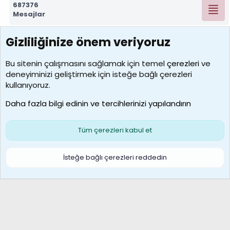
687376
Mesajlar
Gizliliğinize önem veriyoruz
7392
Kullanıcılar
Bu sitenin çalışmasını sağlamak için temel
çerezleri
ve
deneyiminizi geliştirmek için isteğe bağlı çerezleri
MosesBrownHayranı
kullanıyoruz.
Son üye
Daha fazla bilgi edinin ve tercihlerinizi yapılandırın
Bize ulaşın
Şartlar ve kurallar
Gizlilik politikası
Çerezler
Yardım
Ana sayfa
R
Tüm çerezleri kabul et
S
S
Galatasaray Basketbol | GS Basket Taraftar Platformu
İsteğe bağlı çerezleri reddedin
®
Community platform by XenForo
© 2010-2026 XenForo Ltd.
XenForo Türkçe 🇹🇷 Destek Forumu –
XenWp.Com