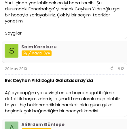
Yurt içinde yapılabilecek en iyi hoca tercihi. Şu
durumdaki Fenerbahçe' yi ancak Ceyhun Yıldızoğlu gibi
bir hocayla zorlayabiliriz. Çok iyi bir seçim, tebrikler
yönetim.
Saygılar.
Saim Karakuzu
S
Kayıtlı Üye
20 May 2010
#12
Re: Ceyhun Yıldızoğlu Galatasaray'da
Ağlayacapğım ya sevinçten en büyük negatifliğimizi
defettik başımızdan işte şimdi tam olarak rakip olabilir
fb ye .. hiç beklenmedik bir hareket oldu güne güzel
başladık çok beğendiğim bir hocaydı kendisi ..
Ali Erdem Güntepe
A