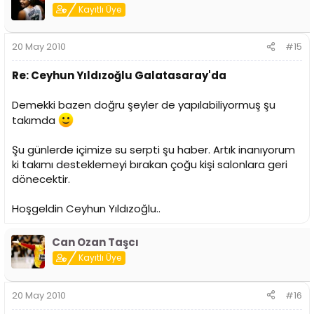
Kayıtlı Üye
20 May 2010
#15
Re: Ceyhun Yıldızoğlu Galatasaray'da
Demekki bazen doğru şeyler de yapılabiliyormuş şu
takımda
Şu günlerde içimize su serpti şu haber. Artık inanıyorum
ki takımı desteklemeyi bırakan çoğu kişi salonlara geri
dönecektir.
Hoşgeldin Ceyhun Yıldızoğlu..
Can Ozan Taşcı
Kayıtlı Üye
20 May 2010
#16