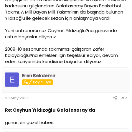
i
kadrosunu güçlendiren Galatasaray Bayan Basketbol
Takımı, A Milli Bayan Milli Takımı?nın da başında bulunan
Yıldızoğlu ile gelecek sezon için anlaşmaya vardı.
Yeni antrenörümüz Ceyhun Yıldızoğlu?na görevinde
üstün başarılar diliyoruz.
2009-10 sezonunda takımımızı çalıştıran Zafer
Kalaycıoğlu?na emekleri için teşekkür ediyor, devam
eden kariyerinde kendisine başarılar diliyoruz.
Eren Bekdemir
E
Kayıtlı Üye
20 May 2010
#2
Re: Ceyhun Yıldızoğlu Galatasaray'da
günün en güzel haberi.