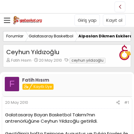
Giriş yap
Kayıt ol
Forumlar
Galatasaray Basketbol
Alpaslan Dikmen Eskilerd
Ceyhun Yıldızoğlu
K
B
E
Fatih Hısım
20 May 2010
ceyhun yıldızoğlu
o
a
t
n
ş
i
u
l
k
Fatih Hısım
y
a
e
F
u
Kayıtlı Üye
n
t
B
g
l
a
ı
e
20 May 2010
#1
ş
ç
r
l
t
a
a
Galatasaray Bayan Basketbol Takımı?nın
t
r
antrenörlüğüne Ceyhun Yıldızoğlu getirildi.
a
i
n
h
Geçtiğimiz hafta Seimone Augustus ve Sylvia Fowles ile