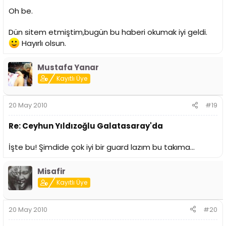
Oh be.
Dün sitem etmiştim,bugün bu haberi okumak iyi geldi.
Hayırlı olsun.
Mustafa Yanar
Kayıtlı Üye
20 May 2010
#19
Re: Ceyhun Yıldızoğlu Galatasaray'da
İşte bu! Şimdide çok iyi bir guard lazım bu takıma...
Misafir
Kayıtlı Üye
20 May 2010
#20