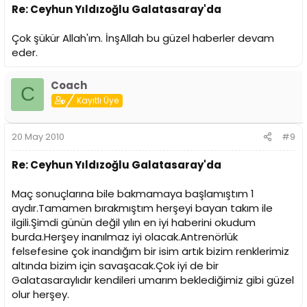
Re: Ceyhun Yıldızoğlu Galatasaray'da
Çok şükür Allah'ım. İnşAllah bu güzel haberler devam
eder.
Coach
C
Kayıtlı Üye
20 May 2010
#9
Re: Ceyhun Yıldızoğlu Galatasaray'da
Maç sonuçlarına bile bakmamaya başlamıştım 1
aydır.Tamamen bırakmıştım herşeyi bayan takım ile
ilgili.Şimdi günün değil yılın en iyi haberini okudum
burda.Herşey inanılmaz iyi olacak.Antrenörlük
felsefesine çok inandığım bir isim artık bizim renklerimiz
altında bizim için savaşacak.Çok iyi de bir
Galatasaraylıdır kendileri umarım beklediğimiz gibi güzel
olur herşey.