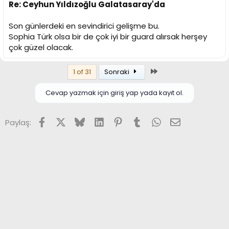
Re: Ceyhun Yıldızoğlu Galatasaray'da
Son günlerdeki en sevindirici gelişme bu.
Sophia Türk olsa bir de çok iyi bir guard alırsak herşey
çok güzel olacak.
Son
1 of 31
Sonraki
Cevap yazmak için giriş yap yada kayıt ol.
Facebook
X (Twitter)
Bluesky
LinkedIn
Pinterest
Tumblr
WhatsApp
E-posta
Paylaş: