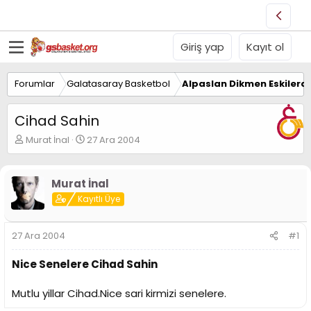
Giriş yap
Kayıt ol
Forumlar
Galatasaray Basketbol
Alpaslan Dikmen Eskilerd
Cihad Sahin
K
B
Murat İnal
27 Ara 2004
o
a
n
ş
u
l
Murat İnal
y
a
Kayıtlı Üye
u
n
B
g
a
ı
27 Ara 2004
#1
ş
ç
l
t
Nice Senelere Cihad Sahin
a
a
t
r
a
i
Mutlu yillar Cihad.Nice sari kirmizi senelere.
n
h