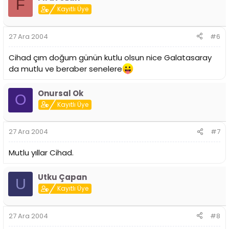
F
Kayıtlı Üye
27 Ara 2004
#6
Cihad çım doğum günün kutlu olsun nice Galatasaray
da mutlu ve beraber senelere
Onursal Ok
O
Kayıtlı Üye
27 Ara 2004
#7
Mutlu yıllar Cihad.
Utku Çapan
U
Kayıtlı Üye
27 Ara 2004
#8