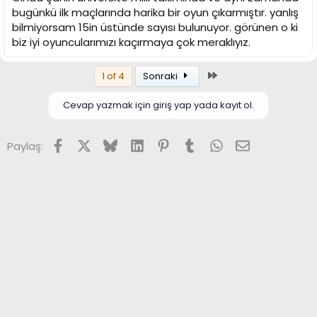
bugünkü ilk maçlarında harika bir oyun çıkarmıştır. yanlış
bilmiyorsam 15in üstünde sayısı bulunuyor. görünen o ki
biz iyi oyuncularımızı kaçırmaya çok meraklıyız.
Son
1 of 4
Sonraki
Cevap yazmak için giriş yap yada kayıt ol.
Facebook
X (Twitter)
Bluesky
LinkedIn
Pinterest
Tumblr
WhatsApp
E-posta
Paylaş: