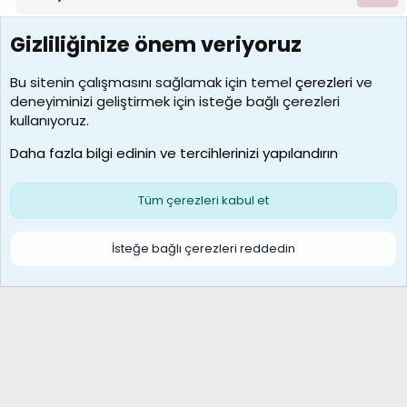
Gizliliğinize önem veriyoruz
7388
Kullanıcılar
Bu sitenin çalışmasını sağlamak için temel
çerezleri
ve
deneyiminizi geliştirmek için isteğe bağlı çerezleri
borabekirogluu
kullanıyoruz.
Son üye
Daha fazla bilgi edinin ve tercihlerinizi yapılandırın
Bize ulaşın
Şartlar ve kurallar
Gizlilik politikası
Çerezler
Yardım
Ana sayfa
R
Tüm çerezleri kabul et
S
S
Galatasaray Basketbol | GS Basket Taraftar Platformu
İsteğe bağlı çerezleri reddedin
®
Community platform by XenForo
© 2010-2026 XenForo Ltd.
XenForo Türkçe 🇹🇷 Destek Forumu –
XenWp.Com