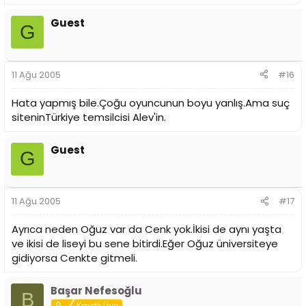
Guest
G
11 Ağu 2005
#16
Hata yapmış bile.Çoğu oyuncunun boyu yanlış.Ama suç
siteninTürkiye temsilcisi Alev'in.
Guest
G
11 Ağu 2005
#17
Ayrıca neden Oğuz var da Cenk yok.İkisi de aynı yaşta
ve ikisi de liseyi bu sene bitirdi.Eğer Oğuz üniversiteye
gidiyorsa Cenkte gitmeli.
Başar Nefesoğlu
B
Kayıtlı Üye