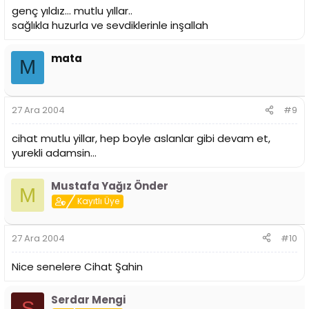
genç yıldız... mutlu yıllar..
sağlıkla huzurla ve sevdiklerinle inşallah
mata
M
27 Ara 2004
#9
cihat mutlu yillar, hep boyle aslanlar gibi devam et,
yurekli adamsin...
Mustafa Yağız Önder
M
Kayıtlı Üye
27 Ara 2004
#10
Nice senelere Cihat Şahin
Serdar Mengi
S