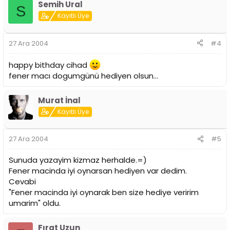
Semih Ural
S
Kayıtlı Üye
27 Ara 2004
#4
happy bithday cihad
fener macı dogumgünü hediyen olsun...
Murat İnal
Kayıtlı Üye
27 Ara 2004
#5
Sunuda yazayim kizmaz herhalde.=)
Fener macinda iyi oynarsan hediyen var dedim.
Cevabi
"Fener macinda iyi oynarak ben size hediye veririm
umarim" oldu.
Fırat Uzun