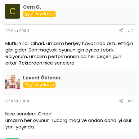
i
Cem G.
C
Kayıtlı Üye
27 Ara 2004
#2
Mutlu Yıllar Cihad, umarım herşey hayatında arzu ettiğin
gibi gider. Son maçtaki oyunun için ayrıca tebrik
ediyorum, umarım performansın da her geçen gün
artar. Tekrardan nice senelere
Levent Öktener
Kayıtlı Üye
27 Ara 2004
#3
Nice senelere Cihad
umarım her oyunun Tuborg maçı ve ondan daha iyi olur
yeni yaşında..