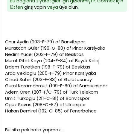
Bu bağlantı ziyaretçiler için gizlenmiştir. Görmek için
lütfen
giriş yapın
veya
üye olun
.
Onur Aydin (203-F-79) of Banvitspor
Muratcan Guler (190-G-80) of Pinar Karsiyaka
Nedim Yucel (203-F-79) of Besiktas
Murat Rifat Kaya (204-F-84) of Buyuk Kolej
Erdem Turetken (198-F-79) of Besiktas
Arda Vekiloglu (205-F-79) Pinar Karsiyaka
Cihad Sahin (203-F-83) of Galatasaray
Gurol Karamahmut (199-F-80) of Samsunspor
Adem Oren (207-F/C-79) of Turk Telekom
Umit Turkoglu (211-C-81) of Banvitspor
Oguz Savas (208-C-87) of Ulkerspor
Hakan Demirel (192-G-85) of Fenerbahce
Bu site pek hata yapmaz...