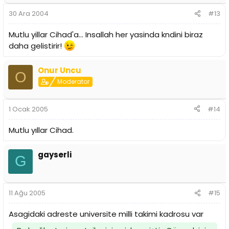
30 Ara 2004
#13
Mutlu yillar Cihad'a... Insallah her yasinda kndini biraz
daha gelistirir!
Onur Uncu
O
Moderator
1 Ocak 2005
#14
Mutlu yıllar Cihad.
gayserli
G
11 Ağu 2005
#15
Asagidaki adreste universite milli takimi kadrosu var