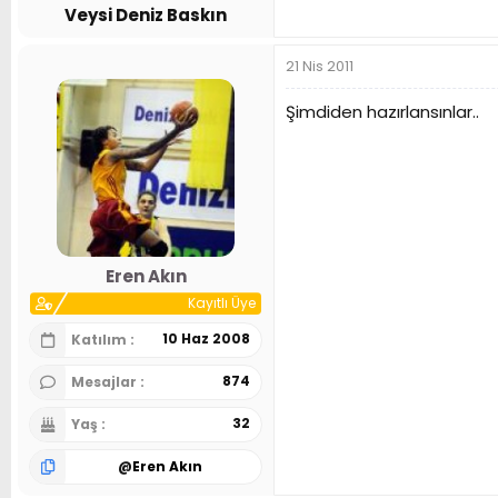
Veysi Deniz Baskın
21 Nis 2011
Şimdiden hazırlansınlar..
Eren Akın
Kayıtlı Üye
10 Haz 2008
Katılım
874
Mesajlar
32
Yaş
@
Eren Akın