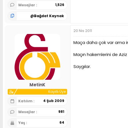
1,526
Mesajlar
@
Bağdat Kaynak
20 Nis 2011
Maça daha çok var ama insa
Maçın hakemlerini de Aziz 
Saygılar.
MetinK
Kayıtlı Üye
4 Şub 2009
Katılım
981
Mesajlar
64
Yaş