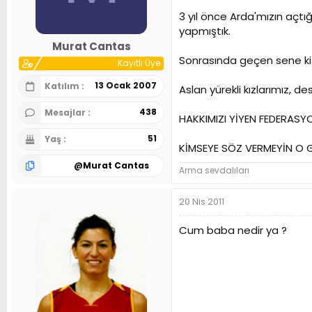
n
h
3 yıl önce Arda'mızın açtı
i
yapmıştık.
Murat Cantas
Sonrasında geçen sene ki 
Kayıtlı Üye
13 Ocak 2007
Katılım
Aslan yürekli kızlarımız, 
438
Mesajlar
HAKKIMIZI YİYEN FEDERASY
51
Yaş
KİMSEYE SÖZ VERMEYİN O 
@
Murat Cantas
Arma sevdalıları
20 Nis 2011
Cum baba nedir ya ?