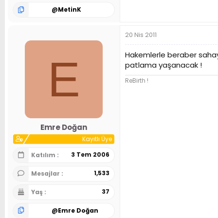
@
MetinK
20 Nis 2011
Hakemlerle beraber sahaya
E
patlama yaşanacak !
ReBirth !
Emre Doğan
Kayıtlı Üye
3 Tem 2006
Katılım
1,533
Mesajlar
37
Yaş
@
Emre Doğan