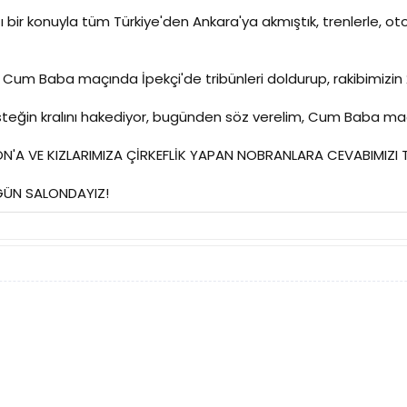
ğı bir konuyla tüm Türkiye'den Ankara'ya akmıştık, trenlerle, 
Cum Baba maçında İpekçi'de tribünleri doldurup, rakibimizin 2
desteğin kralını hakediyor, bugünden söz verelim, Cum Baba maç
ON'A VE KIZLARIMIZA ÇİRKEFLİK YAPAN NOBRANLARA CEVABIMIZI 
GÜN SALONDAYIZ!