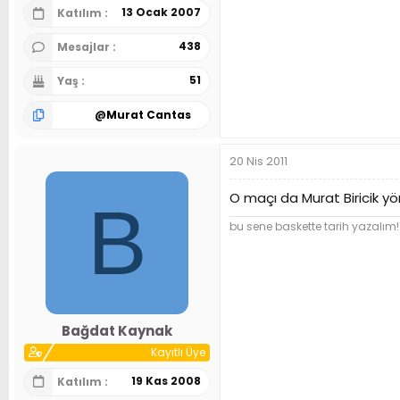
13 Ocak 2007
Katılım
438
Mesajlar
51
Yaş
@
Murat Cantas
20 Nis 2011
O maçı da Murat Biricik yö
B
bu sene baskette tarih yazalım!
Bağdat Kaynak
Kayıtlı Üye
19 Kas 2008
Katılım