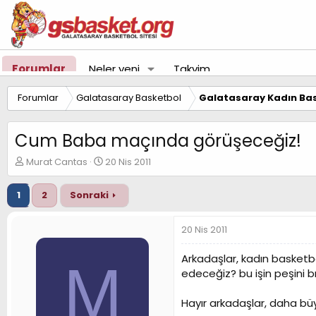
Forumlar
Neler yeni
Takvim
Forumlar
Galatasaray Basketbol
Galatasaray Kadın Bas
Cum Baba maçında görüşeceğiz!
K
B
Murat Cantas
20 Nis 2011
o
a
n
ş
1
2
Sonraki
u
l
y
a
u
n
20 Nis 2011
B
g
a
ı
Arkadaşlar, kadın basketbol
M
ş
ç
edeceğiz? bu işin peşini 
l
t
a
a
t
r
Hayır arkadaşlar, daha büy
a
i