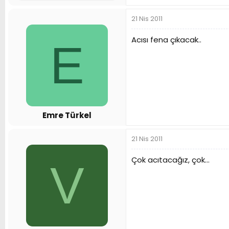
21 Nis 2011
Acısı fena çıkacak..
E
Emre Türkel
21 Nis 2011
Çok acıtacağız, çok...
V