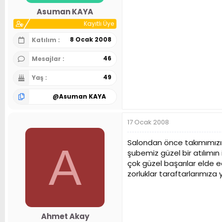
Asuman KAYA
Kayıtlı Üye
8 Ocak 2008
Katılım
46
Mesajlar
49
Yaş
@
Asuman KAYA
17 Ocak 2008
Salondan önce takımımızın
A
şubemiz güzel bir atılımı
çok güzel başarılar elde e
zorluklar taraftarlarımıza 
Ahmet Akay