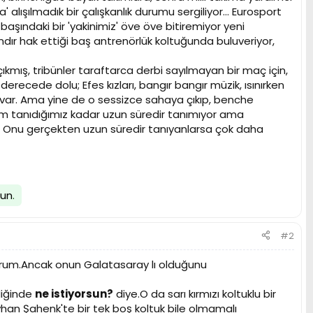
' alışılmadık bir çalışkanlık durumu sergiliyor... Eurosport
şındaki bir 'yakinimiz' öve öve bitiremiyor yeni
ndır hak ettiği baş antrenörlük koltuğunda buluveriyor,
mış, tribünler taraftarca derbi sayılmayan bir maç için,
ecede dolu; Efes kızları, bangır bangır müzik, ısınırken
 var. Ama yine de o sessizce sahaya çıkıp, benche
izim tanıdığımız kadar uzun süredir tanımıyor ama
ın... Onu gerçekten uzun süredir tanıyanlarsa çok daha
lun
.
#2
iyorum.Ancak onun Galatasaray lı olduğunu
diğinde
ne istiyorsun?
diye.O da sarı kırmızı koltuklu bir
n Şahenk'te bir tek boş koltuk bile olmamalı