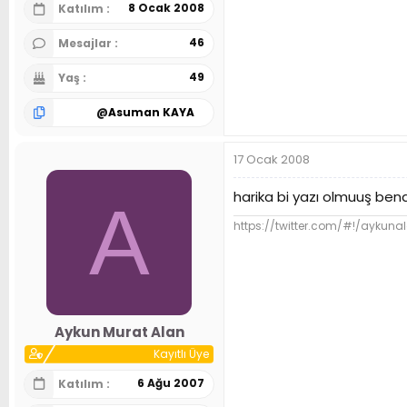
8 Ocak 2008
Katılım
46
Mesajlar
49
Yaş
@
Asuman KAYA
17 Ocak 2008
harika bi yazı olmuuş ben
A
https://twitter.com/#!/aykuna
Aykun Murat Alan
Kayıtlı Üye
6 Ağu 2007
Katılım