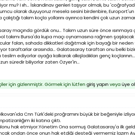
or mu? I ııh... İskandinav genleri taşıyor olmalı, bu 'coğrafyada
mcu olarak duyuyoruz mesela sesini birdenbire, Europort'un ba
 çalıştığı takım koçla yollarını ayırınca kendini çok uzun zama
saray maçında gördük onu... Takım uzun süre önce ısınmaya çık
bol takımı Bursa'da kupa maçı oynamasına rağmen şaşılacak der
lar falan, sahada dikkatleri dağıtmak için bayağı bir neden
uyor taraftarlar arasında... Galatasaray taraftarı onu belki b
nı teslim ediyorlar ayağa kalkarak alkışladıkları genç koçların
uzun süredir biliyorlar zaten Özyer'in...
iler için gizlenmiştir. Görmek için lütfen
giriş yapın
veya
üye o
Yelkovan'ıda Cnn Türk'deki proğramını büyük bir beğeniyle izl
atizanlığım iki katına çıktı.
alonu hak etmiyor.Yönetim Ona sormuş Galatasaray'a ilk gel
cak ondan önce onun hak etdiği desteği vermemiz lazım Ayha