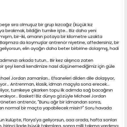
eşe sıra olmuşuz bir grup kızcağız (küçük kız
rakmak, bildiğin turnike işte... Biz daha yeni
lamışım, bir-iki, amanın potaya bir kilometre uzakta
. Başımıza da koymuşlar antrenör niyetine, affedersiniz, bir
eliyorsun, elin ayağın daha beter birbirine dolaşmış, hadi
dımınızı arkada tutun... Bir kez alışınca zaten
ir şeyi kendi kendimize nasıl düşünemediğimiz için güle
ael Jordan zamanları... Efsaneleri dilden dile dolaşıyor,
r... Antrenman, klasik, idman maçıyla sona erecek...
geliyor, turnikeye çıkarken topu ilk adımda sağ bacağının
 bırakıyor... Basket! Biz dünya gözüyle Michael Jordan
 yöneten antrenör, "Bunu ağır bir idmandan sonra,
nan normal bir maçta yapabilecek misin?" Soru havada
un kulüpte, Florya'ya geliyorsun, aaa orada, hafta sonları
 birinci ligde büyük takımlara, sonra milli takıma yardımcı