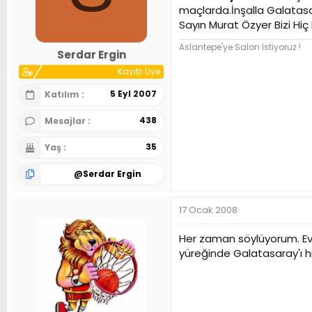
maçlarda.İnşalla Galatasa
Sayın Murat Özyer Bizi Hiç
Aslantepe'ye Salon İstiyoruz !
Serdar Ergin
Kayıtlı Üye
5 Eyl 2007
Katılım
438
Mesajlar
35
Yaş
@
Serdar Ergin
17 Ocak 2008
Her zaman söylüyorum. Eve
yüreğinde Galatasaray'ı hi