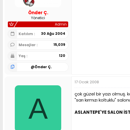
Önder Ç.
Yönetici
Admin
30 Ağu 2004
Katılım
15,039
Mesajlar
120
Yaş
@
Önder Ç.
17 Ocak 2008
çok güzel bir yazı olmuş. 
A
"sarı kırmızı koltuklu" sal
ASLANTEPE'YE SALON İST