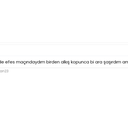
de efes maçındaydım birden alkış kopunca bi ara şaşırdım ama
lan23