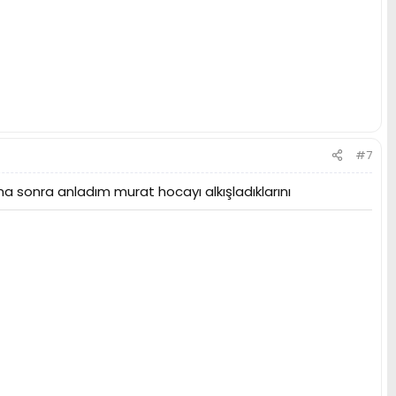
#7
 sonra anladım murat hocayı alkışladıklarını