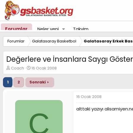
Forumlar
Neler yeni
Takvim
Forumlar
Galatasaray Basketbol
Galatasaray Erkek Bas
Değerlere ve İnsanlara Saygı Göst
K
B
Coach
16 Ocak 2008
o
a
n
ş
1
2
Sonraki
u
l
y
a
u
n
16 Ocak 2008
B
g
a
ı
alttaki yazıyı alisamiyen.n
C
ş
ç
l
t
a
a
t
r
a
i