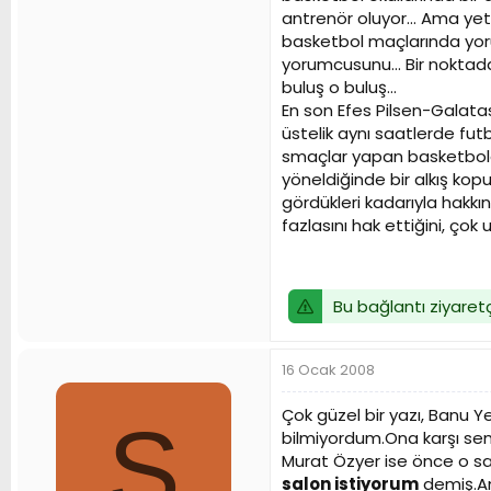
antrenör oluyor... Ama yetiy
basketbol maçlarında yoru
yorumcusunu... Bir noktada
buluş o buluş...
En son Efes Pilsen-Galata
üstelik aynı saatlerde fut
smaçlar yapan basketbolcu
yöneldiğinde bir alkış kop
gördükleri kadarıyla hakkı
fazlasını hak ettiğini, çok 
Bu bağlantı ziyaretç
16 Ocak 2008
Çok güzel bir yazı, Banu 
S
bilmiyordum.Ona karşı semp
Murat Özyer ise önce o s
salon istiyorum
demiş.An