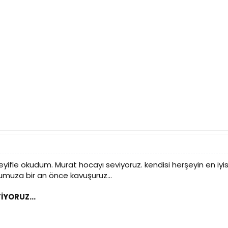
keyifle okudum. Murat hocayı seviyoruz. kendisi herşeyin en iyi
onumuza bir an önce kavuşuruz...
İYORUZ...