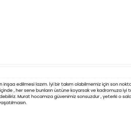
 inşaa edilmesi lazım. İyi bir takım olabilmemiz için son no
n içinde , her sene bunların üstüne koyarsak ve kadromuza iyi
debiliriz. Murat hocamıza güvenimiz sonsuzdur , yeterki o sal
yaşatılmasın.