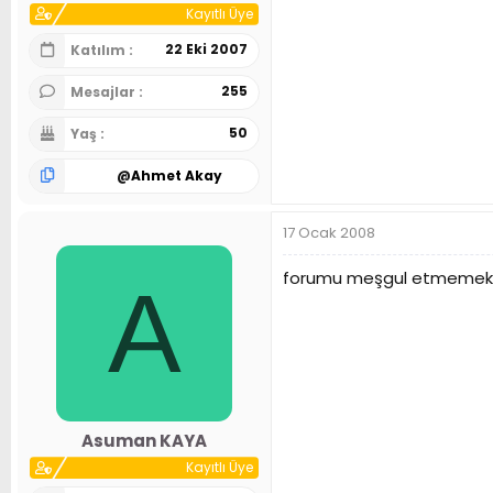
Kayıtlı Üye
22 Eki 2007
Katılım
255
Mesajlar
50
Yaş
@
Ahmet Akay
17 Ocak 2008
forumu meşgul etmemek ad
A
Asuman KAYA
Kayıtlı Üye