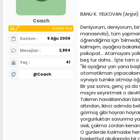
n
h
i
BANU K. YELKOVAN (Arşivi)
Coach
Deniyorum, deniyorum, bir 
Kayıtlı Üye
manasında), tüm yapmamız 
9 Ağu 2006
Katılım
öğrendiğimiz için 'bilmediğ
kalmışım, ayağına bakarken
2,864
Mesajlar
psikopat... Atamayanı yoll
beş tur daha... İşte tam o
41
Yaş
"İki ayağınız yan yana başl
otomatikman yapacaksınız"
@
Coach
oynaya turnike atmayı öğr
Bir yaz sonra, genç ya da 
maçını seyretmek o devirl
Takımın havalılarından biri
altından, ikinci adımda bel
görmüş gibi hayran hayran 
yorgunluktan savunma yap
asılı, çakma Jordan kenard
O günlerde Kızılmaske her 
basketbol okullarında bir 