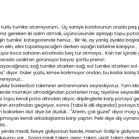
türlü turnike atamıyorum... Üç saniye koridorunun orada peş p
gereken iki adım atmak, üçüncüsünde zıplayıp topu potaya bı
in turnike' kategorisinde henüz... Bir-iki, ay yanlış ayakla baş
 elin, elini toparlayacağım derken ayağın birbirine karışıyor..
uyor koca sahanın etrafında beş tur atmaya... Kan ter içinde g
 sırada uzaktan görünüyor beyaz şortlu prens!..
ayacağınıza, sağ turnike atarken sağ, sol turnike atarken sol a
 diyor. Güler yüzlü, kimse korkmuyor ondan, bu kadar kolay b
eniyoruz...
yıldız basketbol takımının antrenmanını seyrediyoruz. Tam Mich
erde mümkün olmadığından posterleri maç niyetine seyrediliyo
si topu kendi pota altından alıyor, driplinglerle karşı potaya 
inin etrafından geçiriyor, sonra (tabii ki dili dışarıda!) potaya
bakarken düt diye bir düdük... "Aferin, çok güzel" diyor maçı
mayan kendi arkadaşlarına karşı yaptın. Peki dişe diş oyna
a...
yerde misali, liseye gidiyorsun lisede, Hasnun Galip'e gidiyors
durumu var... Sonra minik takım, genç takım, ümit takım derken,